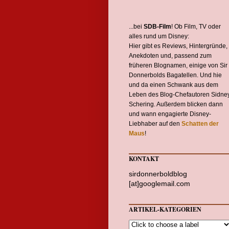
...bei
SDB-Film
! Ob Film, TV oder
alles rund um Disney:
Hier gibt es Reviews, Hintergründe,
Anekdoten und, passend zum
früheren Blognamen, einige von Sir
Donnerbolds Bagatellen. Und hie
und da einen Schwank aus dem
Leben des Blog-Chefautoren Sidne
Schering. Außerdem blicken dann
und wann engagierte Disney-
Liebhaber auf den
Schatten der
Maus
!
KONTAKT
sirdonnerboldblog
[at]googlemail.com
ARTIKEL-KATEGORIEN