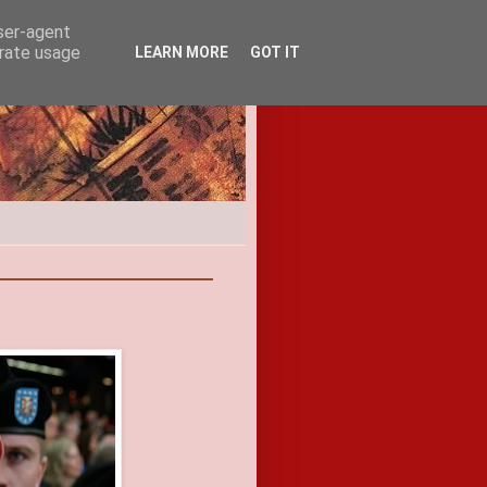
user-agent
erate usage
LEARN MORE
GOT IT