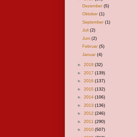
Dezember
(5)
Oktober
(1)
September
(1)
Juli
(2)
Juni
(2)
Februar
(5)
Januar
(4)
►
2018
(32)
►
2017
(139)
►
2016
(137)
►
2015
(132)
►
2014
(106)
►
2013
(136)
►
2012
(246)
►
2011
(290)
►
2010
(507)