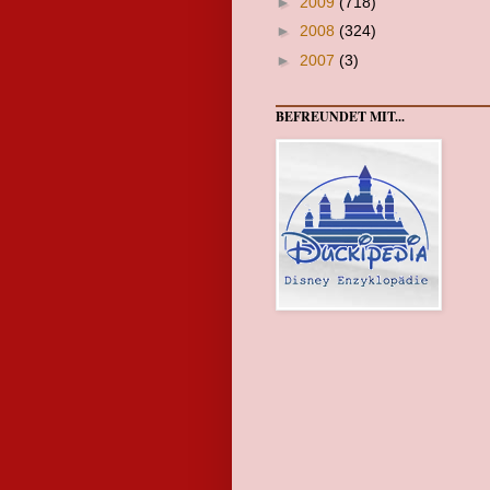
►
2009
(718)
►
2008
(324)
►
2007
(3)
BEFREUNDET MIT...