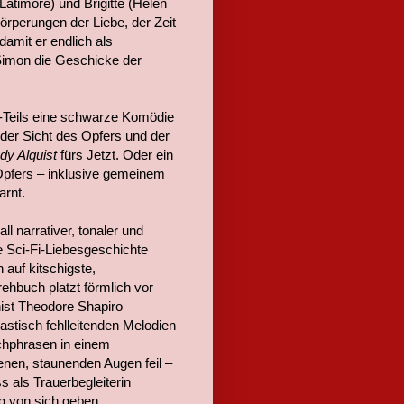
 Latimore) und Brigitte (Helen
rperungen der Liebe, der Zeit
damit er endlich als
 Simon die Geschicke der
-Teils eine schwarze Komödie
s der Sicht des Opfers und der
dy Alquist
fürs Jetzt. Oder ein
Opfers – inklusive gemeinem
arnt.
ll narrativer, tonaler und
te Sci-Fi-Liebesgeschichte
auf kitschigste,
ehbuch platzt förmlich vor
ist Theodore Shapiro
astisch fehlleitenden Melodien
schphrasen in einem
enen, staunenden Augen feil –
 als Trauerbegleiterin
g von sich geben.