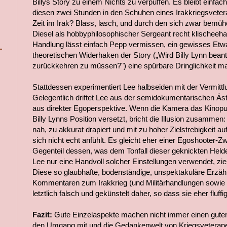
Billys Story zu einem Nichts zu verpuffen. Es bleibt einfa
diesen zwei Stunden in den Schuhen eines Irakkriegsveter
Zeit im Irak? Blass, lasch, und durch den sich zwar bemüh
Diesel als hobbyphilosophischer Sergeant recht klischeehaf
Handlung lässt einfach Pepp vermissen, ein gewisses Et
theoretischen Widerhaken der Story („Wird Billy Lynn beantr
zurückkehren zu müssen?") eine spürbare Dringlichkeit ma
Stattdessen experimentiert Lee halbseiden mit der Vermittlu
Gelegentlich driftet Lee aus der semidokumentarischen Äst
aus direkter Egoperspektive. Wenn die Kamera das Kinopub
Billy Lynns Position versetzt, bricht die Illusion zusammen
nah, zu akkurat drapiert und mit zu hoher Zielstrebigkeit auf
sich nicht echt anfühlt. Es gleicht eher einer Egoshooter
Gegenteil dessen, was dem Tonfall dieser geknickten Hel
Lee nur eine Handvoll solcher Einstellungen verwendet, zie
Diese so glaubhafte, bodenständige, unspektakuläre Erzähl
Kommentaren zum Irakkrieg (und Militärhandlungen sowie 
letztlich falsch und gekünstelt daher, so dass sie eher fluff
Fazit:
Gute Einzelaspekte machen nicht immer einen gute
den Umgang mit und die Gedankenwelt von Kriegsveteranen