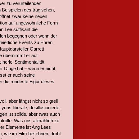
er zu verurteilenden
Beispielen des tragischen,
öffnet zwar keine neuen
ation auf ungewöhnliche Form
n Lee süffisant die
elden begegnen oder wenn der
feierliche Events zu Ehren
Hauptdarsteller Garrett
e übernimmt er auf
nerlei Sentimentalität
r Dinge hat – wenn er nicht
ässt er auch seine
r die rundeste Figur dieses
l, aber längst nicht so grell
ynns liberale, desillusionierte,
gen ist solide, aber (was auch
trolle. Was uns allmählich zu
eser Elemente ist Ang Lees
, wie im Film beschrien, droht