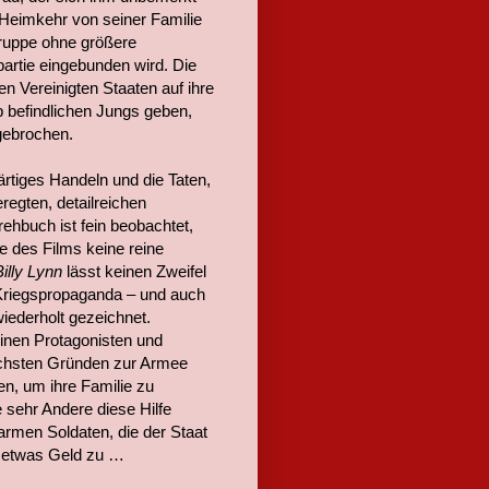
 Heimkehr von seiner Familie
ruppe ohne größere
partie eingebunden wird. Die
 Vereinigten Staaten auf ihre
b befindlichen Jungs geben,
gebrochen.
rtiges Handeln und die Taten,
regten, detailreichen
ehbuch ist fein beobachtet,
e des Films keine reine
illy Lynn
lässt keinen Zweifel
Kriegspropaganda – und auch
iederholt gezeichnet.
inen Protagonisten und
ichsten Gründen zur Armee
n, um ihre Familie zu
 sehr Andere diese Hilfe
armen Soldaten, die der Staat
s etwas Geld zu …