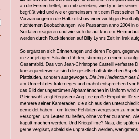
an die Fersen heftet, um mitzuerleben, wie Lynn bei seiner
begrüßt wird und wie er gemeinsam mit dem Rest seiner T
Vorwarnungen in die Halbzeitshow einer wichtigen Football
nüchternen Beobachtungen, wie Passanten anno 2004 in den
Soldaten reagieren und wie sich die auf kurzem Heimurlau
werden durch Rückblenden auf Billy Lynns Zeit im Irak auf
So ergänzen sich Erinnerungen und deren Folgen, gegenwä
die zur jetzigen Situation führten, stimmig zu einem unaufge
Gesamtbild. Das von Jean-Christophe Castelli verfasste Dr
konsequenterweise sind die gesellschaftskritischen Aspekt
Plattitüden, sondern ausgewogen.
Die irre Heldentour des B
am Unrecht des Irakkrieges und mahnt entsprechend vor 
das Bild der ungestümen Alphamännchen in Uniform wird w
Gleichwohl zeigt Regisseur Ang Lee große Empathie für se
mehrere seiner Kameraden, die sich aus den unterschiedl
gemeldet haben – um kleine Fehltaten vergessen zu mache
versorgen, um Leuten zu helfen, ohne vorher zu ahnen, wie
kaputt machen werden. Und Kriegsfilme? Naja, die spülen 
gerne vergisst, sobald sie unpraktisch werden, wenigsten