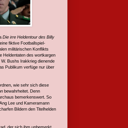
ma
Die irre Heldentour des Billy
ine fiktive Footballspiel-
alen militärischen Konflikts
die Heldentaten des wortkargen
 W. Bushs Irakkrieg dienende
as Publikum verfüge nur über
ordnen, wie sehr sich diese
nn
bewahrheitet. Denn
durchaus bemerkenswert. So
 Ang Lee und Kameramann
harfen Bildern den Titelhelden
ad, der sich ihm unbemerkt