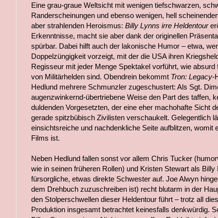
Eine grau-graue Weltsicht mit wenigen tiefschwarzen, schw
Randerscheinungen und ebenso wenigen, hell scheinenden 
aber strahlenden Heroismus:
Billy Lynns irre Heldentour
er
Erkenntnisse, macht sie aber dank der originellen Präsent
spürbar. Dabei hilft auch der lakonische Humor – etwa, wen
Doppelzüngigkeit vorzeigt, mit der die USA ihren Kriegsh
Regisseur mit jeder Menge Spektakel vorführt, wie absurd 
von Militärhelden sind. Obendrein bekommt
Tron: Legacy
-
Hedlund mehrere Schmunzler zugeschustert: Als Sgt. Dim
augenzwinkernd-übertriebene Weise den Part des taffen, kei
duldenden Vorgesetzten, der eine eher machohafte Sicht de
gerade spitzbübisch Zivilisten verschaukelt. Gelegentlich l
einsichtsreiche und nachdenkliche Seite aufblitzen, womit e
Films ist.
Neben Hedlund fallen sonst vor allem Chris Tucker (humorvol
wie in seinen früheren Rollen) und Kristen Stewart als Billy L
fürsorgliche, etwas direkte Schwester auf. Joe Alwyn hinge
dem Drehbuch zuzuschreiben ist) recht blutarm in der Haup
den Stolperschwellen dieser Heldentour führt – trotz all di
Produktion insgesamt betrachtet keinesfalls denkwürdig. So