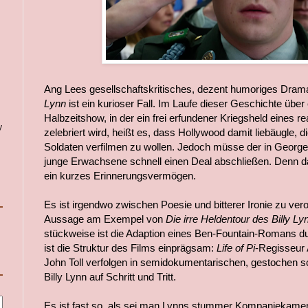
Ang Lees gesellschaftskritisches, dezent humoriges Dra
Lynn
ist ein kurioser Fall. Im Laufe dieser Geschichte über e
Halbzeitshow, in der ein frei erfundener Kriegsheld eines re
y
zelebriert wird, heißt es, dass Hollywood damit liebäugle, 
Soldaten verfilmen zu wollen. Jedoch müsse der in George
junge Erwachsene schnell einen Deal abschließen. Denn d
ein kurzes Erinnerungsvermögen.
Es ist irgendwo zwischen Poesie und bitterer Ironie zu ver
Aussage am Exempel von
Die irre Heldentour des Billy Ly
stückweise ist die Adaption eines Ben-Fountain-Romans 
ist die Struktur des Films einprägsam:
Life of Pi
-Regisseur
John Toll verfolgen in semidokumentarischen, gestochen sc
Billy Lynn auf Schritt und Tritt.
Es ist fast so, als sei man Lynns stummer Kompaniekamer