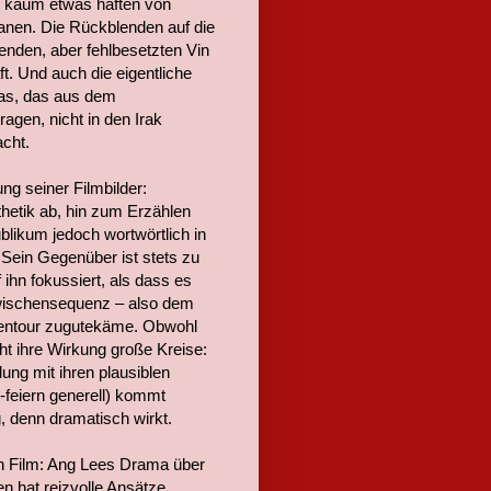
ch kaum etwas haften von
anen. Die Rückblenden auf die
enden, aber fehlbesetzten Vin
t. Und auch die eigentliche
was, das aus dem
agen, nicht in den Irak
cht.
ng seiner Filmbilder:
hetik ab, hin zum Erzählen
likum jedoch wortwörtlich in
: Sein Gegenüber ist stets zu
 ihn fokussiert, als dass es
-Zwischensequenz – also dem
dentour zugutekäme. Obwohl
ht ihre Wirkung große Kreise:
ung mit ihren plausiblen
-feiern generell) kommt
ig, denn dramatisch wirkt.
n Film: Ang Lees Drama über
 hat reizvolle Ansätze,