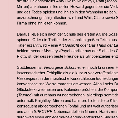
die drei Laiendarsteller Amy (Keira Knightley), Raffi (Jacob
Mirren) anzuheuern. Sie sollen Howard gegenüber die Verkö
und des Todes spielen und ihn so in den Wahnsinn treiben, 
unzurechnungsfähig attestiert wird und Whit, Claire sowie
Firma ohne ihn leiten können.
Daraus ließe sich nach der Schule des ersten
Kill the Boss
spinnen. Oder ein Thriller, der zu ähnlich großen Teilen au
Täter erzählt wird – eine Art
Gaslicht
oder
Das Haus der La
beklemmender Mystery-/Psychothriller aus der Sicht des 
Plottwist, der dessen beste Freunde als Strippenzieher entt
Stattdessen ist
Verborgene Schönheit
ein noch krasserer Fa
inszenatorischer Fehlgriffe als die kurz zuvor veröffentlich
Passengers
, in der moralische Kurzschlussentscheidungen 
konventionellste Weise romantisiert werden. Allan Loebs Dr
Glückskeksweisheiten und Kalendersprüchen, die Kompon
(
Trumbo
) mit durchaus wunderschönen, allerdings somit dr
untermalt. Knightley, Mirren und Latimore bieten diese Kit
konsequent abgedroschenen Tonfall und mit weit aufgeriss
und auch
SPECTRE
-Nebendarstellerin Naomie Harris muss
durchweg einen anbiedernd-belehrend-entzückten Singsan