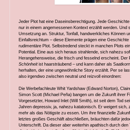
Jeder Plot hat eine Daseinsberechtigung. Jede Geschichte
nur in einem angemessenen Kontext erzählt werden. Und s
Umsetzung an. Struktur, Tonfall, handwerkliches Können u
Einfallsreichtum – diese Elemente prägen eine Geschichte v
rudimentäre Plot. Selbstredend steckt in manchen Plots ei
Potential. Eine aus sich heraus strahlende, sich nahezu so
Herangehensweise, die frisch und fesselnd erscheint. Der 
Schönheit
ist haarsträubend – und kann daher als Saatkorn 
herhalten, der eine ungewöhnliche Story erzählt. Per se las
also irgendwo zwischen neutral und reizvoll einordnen:
Die Werbefachleute Whit Yardshaw (Edward Norton), Claire
Simon Scott (Michael Peña) bangen um die Zukunft ihrer Fi
Vorgesetzter, Howard Inlet (Will Smith), ist seit dem Tod s
Jahren depressiv, ja, nahezu katatonisch. Er weigert sich, 
mehr als das Nötigste zu essen. Um ihre finanzielle Zukunf
letztes großes Geschäft abschließen, bräuchten dafür jedo
Unterschrift. Da dieser aber weiterhin apathisch durch den 