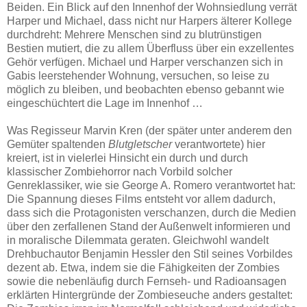
Beiden. Ein Blick auf den Innenhof der Wohnsiedlung verrät
Harper und Michael, dass nicht nur Harpers älterer Kollege
durchdreht: Mehrere Menschen sind zu blutrünstigen
Bestien mutiert, die zu allem Überfluss über ein exzellentes
Gehör verfügen. Michael und Harper verschanzen sich in
Gabis leerstehender Wohnung, versuchen, so leise zu
möglich zu bleiben, und beobachten ebenso gebannt wie
eingeschüchtert die Lage im Innenhof …
Was Regisseur Marvin Kren (der später unter anderem den
Gemüter spaltenden
Blutgletscher
verantwortete) hier
kreiert, ist in vielerlei Hinsicht ein durch und durch
klassischer Zombiehorror nach Vorbild solcher
Genreklassiker, wie sie George A. Romero verantwortet hat:
Die Spannung dieses Films entsteht vor allem dadurch,
dass sich die Protagonisten verschanzen, durch die Medien
über den zerfallenen Stand der Außenwelt informieren und
in moralische Dilemmata geraten. Gleichwohl wandelt
Drehbuchautor Benjamin Hessler den Stil seines Vorbildes
dezent ab. Etwa, indem sie die Fähigkeiten der Zombies
sowie die nebenläufig durch Fernseh- und Radioansagen
erklärten Hintergründe der Zombieseuche anders gestaltet: