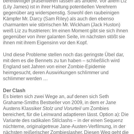
bereitwilliger präsentieren lassen als andere. Vor allem Liz
(Lily James) ist in ihrer Haltung potentiellen Verehrern
gegenüber arg widerspenstig. Sowohl den raubeinigen
Kämpfer Mr. Darcy (Sam Riley) als auch den ebenso
charmanten wie störrischen Mr. Wickham (Jack Huston)
weiß Liz zu frustrieren: Im einen Moment gibt sie sich ihnen
gegenüber von ihrer galanten Seite, im nächsten stößt sie
ihnen mit ihrem Eigensinn vor den Kopf.
Und diese Probleme stellen noch das geringste Übel dar,
mit dem es die Bennets zu tun haben – schließlich wird
England seit Jahren von einer Zombie-Epidemie
heimgesucht, deren Auswirkungen schlimmer und
schlimmer werden …
Der Clash
Es bieten sich zwei Wege an, auf denen sich Seth
Grahame-Smiths Bestseller von 2009, in dem er Jane
Austens Klassiker
Stolz und Vorurteil
um Zombies
bereichert, für die Leinwand adaptieren lässt. Option a): Die
Variante des radikalen Stilclashs – in der einen Sequenz
nüchterne, originalgetreue Jane-Austen-Verfilmung, in der
nächsten reißerischer Zombieslasher. Diesen Weg geht die