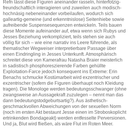
Refn lässt diese Figuren aneinander rasseln, hinterfotzig-
freundschaftlich interagieren und zuweilen auch modisch-
hochnäsig nebeneinander vorbeilaufen, wodurch sich
galleartig-gemeine (und erkenntnislose) Seitenhiebe sowie
aufreibende Suspensesequenzen entwickeln. Teils bauen
diese Momente aufeinander auf, etwa wenn sich Rubys und
Jesses Beziehung verkompliziert, teils stehen sie auch
völlig für sich – wie eine narrativ ins Leere führende, als
thematischer Wegweiser interpretierbare Passage über
einen Eindringling in Jesses Unterkunft. Atmosphärisch
schreitet diese von Kamerafrau Natasha Braier meisterlich
in sadistisch phosphoreszierende Farben gehüllte
Exploitation-Farce jedoch konsequent ins Extreme: Erin
Benachs schmucke Kostümarbeit wird exzentrischer und
exzentrischer (sofern die Figuren überhaupt noch Kleidung
tragen). Die Monologe werden bedeutungsschwanger (ohne
zwangsweise an Aussagekraft zuzulegen – nennt man das
dann bedeutungstodgeburtsartig?). Aus ästhetisch-
geschmackvollen Abweichungen von der sexuellen Norm
(noch im ersten Akt bestaunt Jesse einen im Stroboskoplicht
ertrinkenden Bondageakt) werden entfesselte Perversionen.
Und ja, Blut wird fließen, als wäre Flut im Roten Meer.