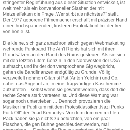
stringenter Regieführung aus dieser Situation entwickelt, ist
weit mehr als ein konventioneller Slasher, der mit
Metzeleffekten die Frage „Wer stirbt als nächstes?“ stellt.
Der 1977 geborene Filmemacher erschafft mit präziser Hand
einen hochspannenden, finsteren Exploitationfilm, der frei
von Ironie ist.
Die kleine, sich ganz anachronistisch gegen Webmarketing
wehrende Punkband The Ain't Rights hat sich mit ihren
Grundsätzen an den Rand des Ruins gesteuert. Als sie sich
mit den letzten Litern Benzin in den Nordwesten der USA
aufmacht, und ihr der dort versprochene Gig wegbricht,
gehen die Bandfinanzen endgültig zu Grunde. Völlig
verzweifelt nehmen Gitarrist Pat (Anton Yelchin) und Co.
daher das Angebot an, in einer fragwürdigen Kaschemme
aufzutreten – selbst wenn sie gewarnt werden, dass dort die
rechte Szene stark vertreten ist. Und diese Warnung war
sogar noch untertrieben … Dennoch provozieren die
Musiker ihr Publikum mit dem Protestklassiker „Nazi Punks
Fuck Off“ der Dead Kennedys. Vor dem dummen rechten
Pack haben sie ja nichts zu befürchten, von ein paar
Flaschen, die gen Bühne geschleudert werden, mal