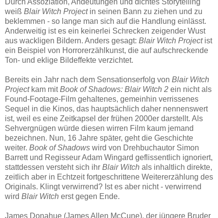
Durch Assoziation, Andeutungen und dichtes Storytelling
weiß
Blair Witch Project
in seinen Bann zu ziehen und zu
beklemmen - so lange man sich auf die Handlung einlässt.
Anderweitig ist es ein keinerlei Schrecken zeigender Wust
aus wackligen Bildern. Anders gesagt:
Blair Witch Project
ist
ein Beispiel von Horrorerzählkunst, die auf aufschreckende
Ton- und eklige Bildeffekte verzichtet.
Bereits ein Jahr nach dem Sensationserfolg von
Blair Witch
Project
kam mit
Book of Shadows: Blair Witch 2
ein nicht als
Found-Footage-Film gehaltenes, gemeinhin verrissenes
Sequel in die Kinos, das hauptsächlich daher nennenswert
ist, weil es eine Zeitkapsel der frühen 2000er darstellt. Als
Sehvergnügen würde diesen wirren Film kaum jemand
bezeichnen. Nun, 16 Jahre später, geht die Geschichte
weiter.
Book of Shadows
wird von Drehbuchautor Simon
Barrett und Regisseur Adam Wingard geflissentlich ignoriert,
stattdessen versteht sich ihr
Blair Witch
als inhaltlich direkte,
zeitlich aber in Echtzeit fortgeschrittene Weitererzählung des
Originals. Klingt verwirrend? Ist es aber nicht - verwirrend
wird
Blair Witch
erst gegen Ende.
James Donahue (James Allen McCune), der jüngere Bruder