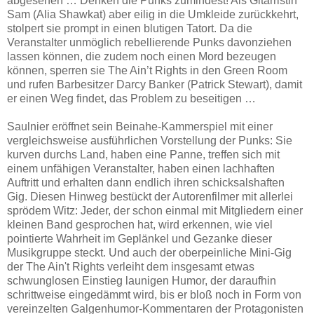
abgesehen … Denken die Punks zumindest! Als Gitarristin
Sam (Alia Shawkat) aber eilig in die Umkleide zurückkehrt,
stolpert sie prompt in einen blutigen Tatort. Da die
Veranstalter unmöglich rebellierende Punks davonziehen
lassen können, die zudem noch einen Mord bezeugen
können, sperren sie The Ain’t Rights in den Green Room
und rufen Barbesitzer Darcy Banker (Patrick Stewart), damit
er einen Weg findet, das Problem zu beseitigen …
Saulnier eröffnet sein Beinahe-Kammerspiel mit einer
vergleichsweise ausführlichen Vorstellung der Punks: Sie
kurven durchs Land, haben eine Panne, treffen sich mit
einem unfähigen Veranstalter, haben einen lachhaften
Auftritt und erhalten dann endlich ihren schicksalshaften
Gig. Diesen Hinweg bestückt der Autorenfilmer mit allerlei
sprödem Witz: Jeder, der schon einmal mit Mitgliedern einer
kleinen Band gesprochen hat, wird erkennen, wie viel
pointierte Wahrheit im Geplänkel und Gezanke dieser
Musikgruppe steckt. Und auch der oberpeinliche Mini-Gig
der The Ain't Rights verleiht dem insgesamt etwas
schwunglosen Einstieg launigen Humor, der daraufhin
schrittweise eingedämmt wird, bis er bloß noch in Form von
vereinzelten Galgenhumor-Kommentaren der Protagonisten