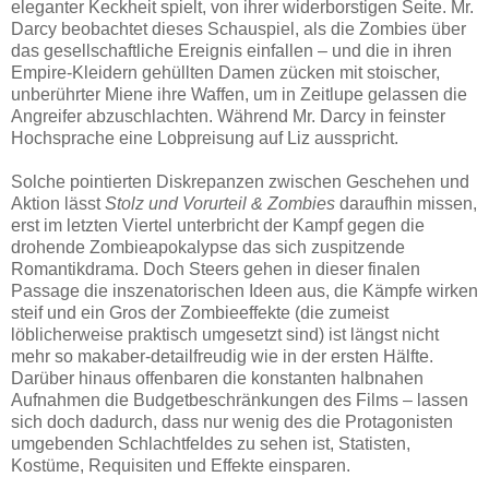
eleganter Keckheit spielt, von ihrer widerborstigen Seite. Mr.
Darcy beobachtet dieses Schauspiel, als die Zombies über
das gesellschaftliche Ereignis einfallen – und die in ihren
Empire-Kleidern gehüllten Damen zücken mit stoischer,
unberührter Miene ihre Waffen, um in Zeitlupe gelassen die
Angreifer abzuschlachten. Während Mr. Darcy in feinster
Hochsprache eine Lobpreisung auf Liz ausspricht.
Solche pointierten Diskrepanzen zwischen Geschehen und
Aktion lässt
Stolz und Vorurteil & Zombies
daraufhin missen,
erst im letzten Viertel unterbricht der Kampf gegen die
drohende Zombieapokalypse das sich zuspitzende
Romantikdrama. Doch Steers gehen in dieser finalen
Passage die inszenatorischen Ideen aus, die Kämpfe wirken
steif und ein Gros der Zombieeffekte (die zumeist
löblicherweise praktisch umgesetzt sind) ist längst nicht
mehr so makaber-detailfreudig wie in der ersten Hälfte.
Darüber hinaus offenbaren die konstanten halbnahen
Aufnahmen die Budgetbeschränkungen des Films – lassen
sich doch dadurch, dass nur wenig des die Protagonisten
umgebenden Schlachtfeldes zu sehen ist, Statisten,
Kostüme, Requisiten und Effekte einsparen.