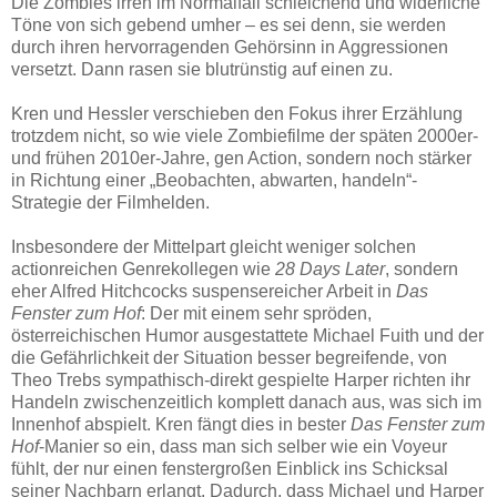
Die Zombies irren im Normalfall schleichend und widerliche
Töne von sich gebend umher – es sei denn, sie werden
durch ihren hervorragenden Gehörsinn in Aggressionen
versetzt. Dann rasen sie blutrünstig auf einen zu.
Kren und Hessler verschieben den Fokus ihrer Erzählung
trotzdem nicht, so wie viele Zombiefilme der späten 2000er-
und frühen 2010er-Jahre, gen Action, sondern noch stärker
in Richtung einer „Beobachten, abwarten, handeln“-
Strategie der Filmhelden.
Insbesondere der Mittelpart gleicht weniger solchen
actionreichen Genrekollegen wie
28 Days Later
, sondern
eher Alfred Hitchcocks suspensereicher Arbeit in
Das
Fenster zum Hof
: Der mit einem sehr spröden,
österreichischen Humor ausgestattete Michael Fuith und der
die Gefährlichkeit der Situation besser begreifende, von
Theo Trebs sympathisch-direkt gespielte Harper richten ihr
Handeln zwischenzeitlich komplett danach aus, was sich im
Innenhof abspielt. Kren fängt dies in bester
Das Fenster zum
Hof
-Manier so ein, dass man sich selber wie ein Voyeur
fühlt, der nur einen fenstergroßen Einblick ins Schicksal
seiner Nachbarn erlangt. Dadurch, dass Michael und Harper