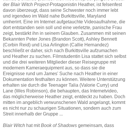
der
Blair Witch Project
-Protagonistin Heather, ist felsenfest
davon überzeugt, dass seine Schwester noch immer lebt
und irgendwo im Wald nahe Burkittsville, Maryland
umherirrt. Eine im Internet aufgetauchte Videoaufnahme, die
dort entstanden sein soll und eine verletzte, panische Frau
zeigt, bestärkt ihn in seinem Glauben. Zusammen mit seinen
Bekannten Peter Jones (Brandon Scott), Ashley Bennett
(Corbin Reid) und Lisa Arlington (Callie Hernandez)
beschließt er daher, sich nach Burkittsville aufzumachen
und Heather zu suchen. Filmstudentin Lisa stattet sich selbst
und die drei weiteren Mitglieder dieser Reisegruppe mit
modernem Kameraequipment aus, so dass sie die
Ereignisse rund um James' Suche nach Heather in einer
Dokumentation festhalten zu können. Weitere Unterstützung
erhalten sie durch die Teenager Talia (Valorie Curry) und
Lane (Wes Robinson), die behaupten, das Internetvideo,
das möglicherweise Heather zeigt, entdeckt zu haben. Doch
mitten im angeblich verwunschenen Wald angelangt, kommt
es nicht nur zu schaurigen Situationen, sondern auch zum
Streit innerhalb der Gruppe ...
Blair Witch
hat mit
Book of Shadows
gemeinsam, dass