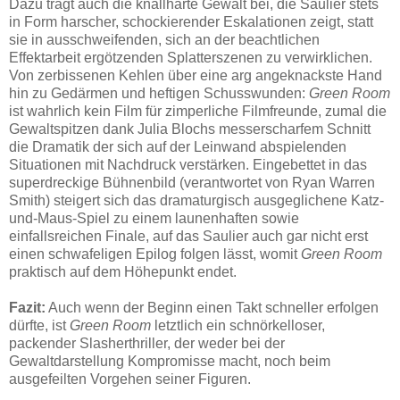
Dazu trägt auch die knallharte Gewalt bei, die Saulier stets
in Form harscher, schockierender Eskalationen zeigt, statt
sie in ausschweifenden, sich an der beachtlichen
Effektarbeit ergötzenden Splatterszenen zu verwirklichen.
Von zerbissenen Kehlen über eine arg angeknackste Hand
hin zu Gedärmen und heftigen Schusswunden:
Green Room
ist wahrlich kein Film für zimperliche Filmfreunde, zumal die
Gewaltspitzen dank Julia Blochs messerscharfem Schnitt
die Dramatik der sich auf der Leinwand abspielenden
Situationen mit Nachdruck verstärken. Eingebettet in das
superdreckige Bühnenbild (verantwortet von Ryan Warren
Smith) steigert sich das dramaturgisch ausgeglichene Katz-
und-Maus-Spiel zu einem launenhaften sowie
einfallsreichen Finale, auf das Saulier auch gar nicht erst
einen schwafeligen Epilog folgen lässt, womit
Green Room
praktisch auf dem Höhepunkt endet.
Fazit:
Auch wenn der Beginn einen Takt schneller erfolgen
dürfte, ist
Green Room
letztlich ein schnörkelloser,
packender Slasherthriller, der weder bei der
Gewaltdarstellung Kompromisse macht, noch beim
ausgefeilten Vorgehen seiner Figuren.