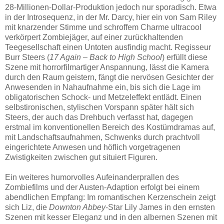
28-Millionen-Dollar-Produktion jedoch nur sporadisch. Etwa
in der Introsequenz, in der Mr. Darcy, hier ein von Sam Riley
mit knarzender Stimme und schroffem Charme ultracool
verkörpert Zombiejäger, auf einer zurückhaltenden
Teegesellschaft einen Untoten ausfindig macht. Regisseur
Burr Steers (
17 Again – Back to High School
) erfüllt diese
Szene mit horrorfilmartiger Anspannung, lässt die Kamera
durch den Raum geistern, fängt die nervösen Gesichter der
Anwesenden in Nahaufnahme ein, bis sich die Lage im
obligatorischen Schock- und Metzeleffekt entlädt. Einen
selbstironischen, stylischen Vorspann später hält sich
Steers, der auch das Drehbuch verfasst hat, dagegen
erstmal im konventionellen Bereich des Kostümdramas auf,
mit Landschaftsaufnahmen, Schwenks durch prachtvoll
eingerichtete Anwesen und höflich vorgetragenen
Zwistigkeiten zwischen gut situiert Figuren.
Ein weiteres humorvolles Aufeinanderprallen des
Zombiefilms und der Austen-Adaption erfolgt bei einem
abendlichen Empfang: Im romantischen Kerzenschein zeigt
sich Liz, die
Downton Abbey
-Star Lily James in den ernsten
Szenen mit kesser Eleganz und in den albernen Szenen mit