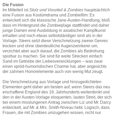
Die Fusion
Im Mittelteil ist
Stolz und Vorurteil & Zombies
hauptsächlich
eine Fusion aus Kostümdrama und Zombiefilm: Es
entwickelt sich die klassische Jane-Austen-Handlung, bloß
dass im Hintergrund die Zombieplage stattfindet und daher
junge Damen eine Ausbildung in asiatischer Kampfkunst
erhalten und noch etwas selbstständiger sind als in der
Vorlage. Steers setzt diese Verschmelzung zweier Genres
trocken und ohne überdeutliche Augenzwinkerei um,
verzichtet aber auch darauf, die Zombies als Bedrohung
spürbar zu machen. Sie sind für weite Strecken einfach
Sand im Getriebe der Liebesverwicklungen – was zwar
einen spröd-humoristischen Charme hat, aber angesichts
der zahmen Horrorelemente auch von wenig Mut zeugt.
Die Verschmelzung aus Vorlage und hinzugedichteten
Elementen geht daher am besten auf, wenn Steers das neu
erschaffene England des 19. Jahrhunderts weiterdenkt und
den in der Austen-Vorlage eloquenten, lauten Streit, der sich
bei einem misslungenen Antrag zwischen Liz und Mr. Darcy
entwickelt, auf
Mr. & Mrs. Smith
-Niveau hebt. Logisch, dass
Frauen, die mit Zombies umzugehen wissen, nicht nur