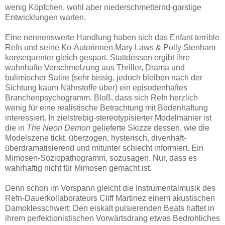
wenig Köpfchen, wohl aber niederschmetternd-garstige
Entwicklungen warten.
Eine nennenswerte Handlung haben sich das Enfant terrible
Refn und seine Ko-Autorinnen Mary Laws & Polly Stenham
konsequenter gleich gespart. Stattdessen ergibt ihre
wahnhafte Verschmelzung aus Thriller, Drama und
bulimischer Satire (sehr bissig, jedoch bleiben nach der
Sichtung kaum Nährstoffe über) ein episodenhaftes
Branchenpsychogramm. Bloß, dass sich Refn herzlich
wenig für eine realistische Betrachtung mit Bodenhaftung
interessiert. In zielstrebig-stereotypisierter Modelmanier ist
die in
The Neon Demon
gelieferte Skizze dessen, wie die
Modelszene tickt, überzogen, hysterisch, divenhaft-
überdramatisierend und mitunter schlecht informiert. Ein
Mimosen-Soziopathogramm, sozusagen. Nur, dass es
wahrhaftig nicht für Mimosen gemacht ist.
Denn schon im Vorspann gleicht die Instrumentalmusik des
Refn-Dauerkollaborateurs Cliff Martinez einem akustischen
Damoklesschwert: Den eiskalt pulsierenden Beats haftet in
ihrem perfektionistischen Vorwärtsdrang etwas Bedrohliches