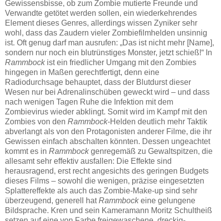
Gewissensbisse, ob zum Zombie mutierte Freunde und
Verwandte getötet werden sollen, ein wiederkehrendes
Element dieses Genres, allerdings wissen Zyniker sehr
wohl, dass das Zaudern vieler Zombiefilmhelden unsinnig
ist. Oft genug darf man ausrufen: „Das ist nicht mehr [Name],
sondern nur noch ein blutrünstiges Monster, jetzt schieß!“ In
Rammbock
ist ein friedlicher Umgang mit den Zombies
hingegen in Maßen gerechtfertigt, denn eine
Radiodurchsage behauptet, dass der Blutdurst dieser
Wesen nur bei Adrenalinschüben geweckt wird – und dass
nach wenigen Tagen Ruhe die Infektion mit dem
Zombievirus wieder abklingt. Somit wird im Kampf mit den
Zombies von den
Rammbock
-Helden deutlich mehr Taktik
abverlangt als von den Protagonisten anderer Filme, die ihr
Gewissen einfach abschalten könnten. Dessen ungeachtet
kommt es in
Rammbock
genregemäß zu Gewaltspitzen, die
allesamt sehr effektiv ausfallen: Die Effekte sind
herausragend, erst recht angesichts des geringen Budgets
dieses Films – sowohl die wenigen, präzise eingesetzten
Splattereffekte als auch das Zombie-Make-up sind sehr
überzeugend, generell hat
Rammbock
eine gelungene
Bildsprache. Kren und sein Kameramann Moritz Schultheiß
setzen auf eine von Farbe freigewaschene, dreckig-