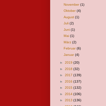
November
(1)
Oktober
(4)
August
(1)
Juli
(2)
Juni
(1)
Mai
(1)
März
(2)
Februar
(6)
Januar
(4)
►
2019
(20)
►
2018
(32)
►
2017
(139)
►
2016
(137)
►
2015
(132)
►
2014
(106)
►
2013
(136)