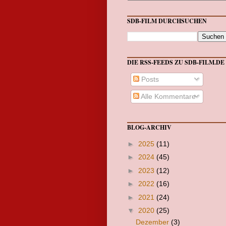
SDB-FILM DURCHSUCHEN
DIE RSS-FEEDS ZU SDB-FILM.DE
Posts
Alle Kommentare
BLOG-ARCHIV
►
2025
(11)
►
2024
(45)
►
2023
(12)
►
2022
(16)
►
2021
(24)
▼
2020
(25)
Dezember
(3)