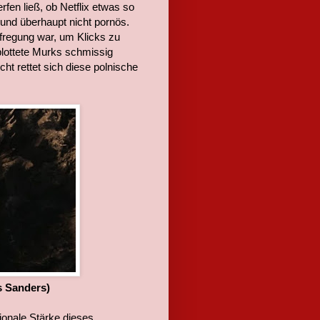
rfen ließ, ob Netflix etwas so
 und überhaupt nicht pornös.
fregung war, um Klicks zu
eplottete Murks schmissig
icht rettet sich diese polnische
s Sanders)
tionale Stärke dieses