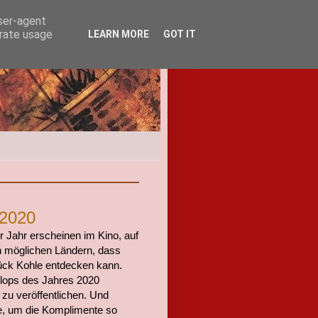
user-agent
erate usage
LEARN MORE
GOT IT
 2020
ür Jahr erscheinen im Kino, auf
en möglichen Ländern, dass
tück Kohle entdecken kann.
Flops des Jahres 2020
h zu veröffentlichen. Und
se, um die Komplimente so