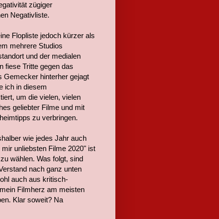
gativität zügiger
en Negativliste.
ne Flopliste jedoch kürzer als
 dem mehrere Studios
standort und der medialen
n fiese Tritte gegen das
es Gemecker hinterher gejagt
 ich in diesem
ert, um die vielen, vielen
es geliebter Filme und mit
heimtipps zu verbringen.
tshalber wie jedes Jahr auch
e mir unliebsten Filme 2020" ist
 zu wählen. Was folgt, sind
m Verstand nach ganz unten
ohl auch aus kritisch-
ie mein Filmherz am meisten
ben. Klar soweit? Na