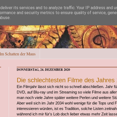
eliver its services and to analyze traffic. Your IP address and 
ormance and security metrics to ensure quality of service, gen
abuse.
Im Schatten der Maus
DONNERSTAG, 24. DEZEMBER 2020
Die schlechtesten Filme des Jahres
Ein Filmjahr lässt sich nicht so schnell abschließen. Jahr f
DVD, auf Blu-ray und im Streaming so viele Filme aus all
man noch viele Jahre später weitere Perlen und weitere S
Aber weil sich im Jahr 2034 wohl wenige für die Tops und 
interessieren würden, ist es Tradition, solche Listen zeitna
während ich mir für's Lob doch lieber etwas mehr Zeit las