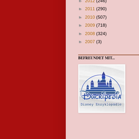
►
2012
(246)
►
2011
(290)
►
2010
(507)
►
2009
(718)
►
2008
(324)
►
2007
(3)
BEFREUNDET MIT...