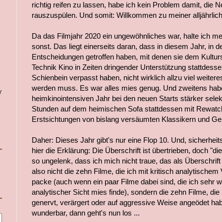
richtig reifen zu lassen, habe ich kein Problem damit, die Ne
rauszuspülen. Und somit: Willkommen zu meiner alljährlich
Da das Filmjahr 2020 ein ungewöhnliches war, halte ich mei
sonst. Das liegt einerseits daran, dass in diesem Jahr, in
Entscheidungen getroffen haben, mit denen sie dem Kultur
Technik Kino in Zeiten dringender Unterstützung stattdesse
Schienbein verpasst haben, nicht wirklich allzu viel weiter
werden muss. Es war alles mies genug. Und zweitens habe
y
heimkinointensiven Jahr bei den neuen Starts stärker selekti
Stunden auf dem heimischen Sofa stattdessen mit Rewatch
Erstsichtungen von bislang versäumten Klassikern und Ge
Daher: Dieses Jahr gibt's nur eine Flop 10. Und, sicherhei
hier die Erklärung: Die Überschrift ist übertrieben, doch "di
so ungelenk, dass ich mich nicht traue, das als Überschrift
also nicht die zehn Filme, die ich mit kritisch analytische
packe (auch wenn ein paar Filme dabei sind, die ich sehr w
analytischer Sicht mies finde), sondern die zehn Filme, d
genervt, verärgert oder auf aggressive Weise angeödet ha
wunderbar, dann geht's nun los ...