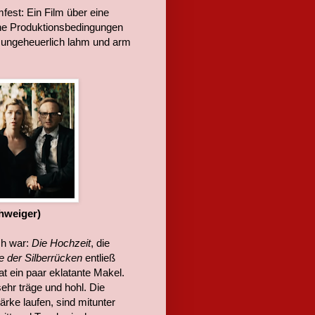
fest: Ein Film über eine
che Produktionsbedingungen
ch ungeheuerlich lahm und arm
chweiger)
ch war:
Die Hochzeit
, die
e der Silberrücken
entließ
t ein paar eklatante Makel.
ehr träge und hohl. Die
rke laufen, sind mitunter