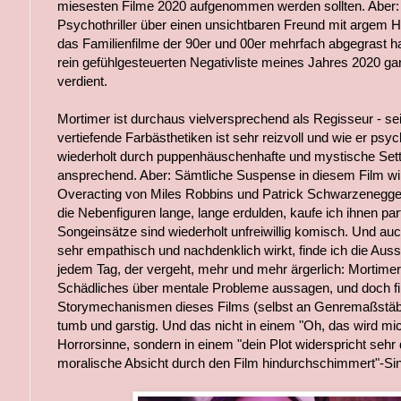
miesesten Filme 2020 aufgenommen werden sollten. Aber
Psychothriller über einen unsichtbaren Freund mit argem
das Familienfilme der 90er und 00er mehrfach abgegrast h
rein gefühlgesteuerten Negativliste meines Jahres 2020 g
verdient.
Mortimer ist durchaus vielversprechend als Regisseur - se
vertiefende Farbästhetiken ist sehr reizvoll und wie er ps
wiederholt durch puppenhäuschenhafte und mystische Setting
ansprechend. Aber: Sämtliche Suspense in diesem Film wi
Overacting von Miles Robbins und Patrick Schwarzenegger
die Nebenfiguren lange, lange erdulden, kaufe ich ihnen part
Songeinsätze sind wiederholt unfreiwillig komisch. Und au
sehr empathisch und nachdenklich wirkt, finde ich die Auss
jedem Tag, der vergeht, mehr und mehr ärgerlich: Mortimer w
Schädliches über mentale Probleme aussagen, und doch fi
Storymechanismen dieses Films (selbst an Genremaßstä
tumb und garstig. Und das nicht in einem "Oh, das wird m
Horrorsinne, sondern in einem "dein Plot widerspricht sehr
moralische Absicht durch den Film hindurchschimmert"-Si