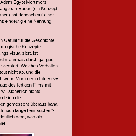
: Adam Egypt Mortimers
 Hang zum Bösen (ein Konzept,
aben) hat dennoch auf einer
anz eindeutig eine Nennung
in Gefühl für die Geschichte
ychologische Konzepte
s visualisiert, ist
rd mehrmals durch galliges
 zerstört. Welches Verhalten
out nicht ab, und die
ch wenn Mortimer in Interviews
age des fertigen Films mit
ill sicherlich nichts
nde ich die
ben gemessen) überaus banal,
ich noch lange heimsuchen"-
 deutlich dem, was als
nne.