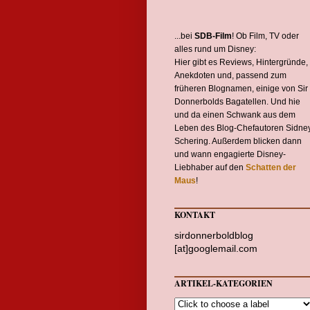
...bei
SDB-Film
! Ob Film, TV oder
alles rund um Disney:
Hier gibt es Reviews, Hintergründe,
Anekdoten und, passend zum
früheren Blognamen, einige von Sir
Donnerbolds Bagatellen. Und hie
und da einen Schwank aus dem
Leben des Blog-Chefautoren Sidne
Schering. Außerdem blicken dann
und wann engagierte Disney-
Liebhaber auf den
Schatten der
Maus
!
KONTAKT
sirdonnerboldblog
[at]googlemail.com
ARTIKEL-KATEGORIEN