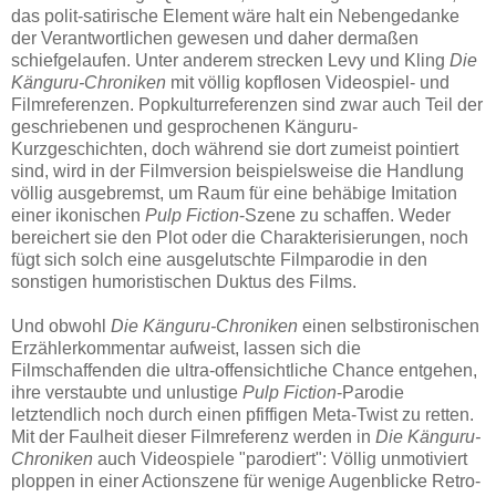
das polit-satirische Element wäre halt ein Nebengedanke
der Verantwortlichen gewesen und daher dermaßen
schiefgelaufen. Unter anderem strecken Levy und Kling
Die
Känguru-Chroniken
mit völlig kopflosen Videospiel- und
Filmreferenzen. Popkulturreferenzen sind zwar auch Teil der
geschriebenen und gesprochenen Känguru-
Kurzgeschichten, doch während sie dort zumeist pointiert
sind, wird in der Filmversion beispielsweise die Handlung
völlig ausgebremst, um Raum für eine behäbige Imitation
einer ikonischen
Pulp Fiction
-Szene zu schaffen. Weder
bereichert sie den Plot oder die Charakterisierungen, noch
fügt sich solch eine ausgelutschte Filmparodie in den
sonstigen humoristischen Duktus des Films.
Und obwohl
Die Känguru-Chroniken
einen selbstironischen
Erzählerkommentar aufweist, lassen sich die
Filmschaffenden die ultra-offensichtliche Chance entgehen,
ihre verstaubte und unlustige
Pulp Fiction
-Parodie
letztendlich noch durch einen pfiffigen Meta-Twist zu retten.
Mit der Faulheit dieser Filmreferenz werden in
Die Känguru-
Chroniken
auch Videospiele "parodiert": Völlig unmotiviert
ploppen in einer Actionszene für wenige Augenblicke Retro-