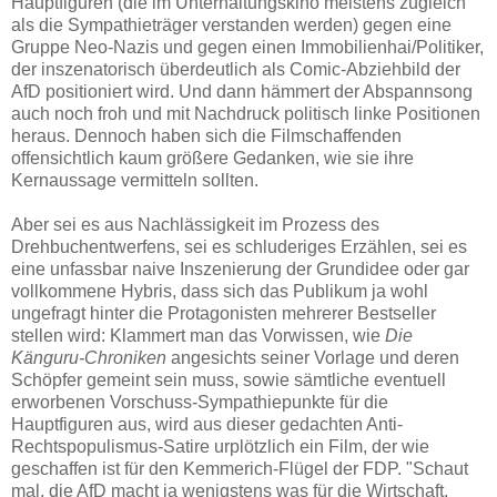
Hauptfiguren (die im Unterhaltungskino meistens zugleich
als die Sympathieträger verstanden werden) gegen eine
Gruppe Neo-Nazis und gegen einen Immobilienhai/Politiker,
der inszenatorisch überdeutlich als Comic-Abziehbild der
AfD positioniert wird. Und dann hämmert der Abspannsong
auch noch froh und mit Nachdruck politisch linke Positionen
heraus. Dennoch haben sich die Filmschaffenden
offensichtlich kaum größere Gedanken, wie sie ihre
Kernaussage vermitteln sollten.
Aber sei es aus Nachlässigkeit im Prozess des
Drehbuchentwerfens, sei es schluderiges Erzählen, sei es
eine unfassbar naive Inszenierung der Grundidee oder gar
vollkommene Hybris, dass sich das Publikum ja wohl
ungefragt hinter die Protagonisten mehrerer Bestseller
stellen wird: Klammert man das Vorwissen, wie
Die
Känguru-Chroniken
angesichts seiner Vorlage und deren
Schöpfer gemeint sein muss, sowie sämtliche eventuell
erworbenen Vorschuss-Sympathiepunkte für die
Hauptfiguren aus, wird aus dieser gedachten Anti-
Rechtspopulismus-Satire urplötzlich ein Film, der wie
geschaffen ist für den Kemmerich-Flügel der FDP. "Schaut
mal, die AfD macht ja wenigstens was für die Wirtschaft,