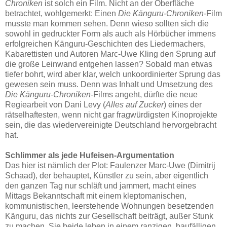
Chroniken
ist solch ein Film. Nicht an der Oberfläche
betrachtet, wohlgemerkt: Einen
Die Känguru-Chroniken
-Film
musste man kommen sehen. Denn wieso sollten sich die
sowohl in gedruckter Form als auch als Hörbücher immens
erfolgreichen Känguru-Geschichten des Liedermachers,
Kabarettisten und Autoren Marc-Uwe Kling den Sprung auf
die große Leinwand entgehen lassen? Sobald man etwas
tiefer bohrt, wird aber klar, welch unkoordinierter Sprung das
gewesen sein muss. Denn was Inhalt und Umsetzung des
Die Känguru-Chroniken
-Films angeht, dürfte die neue
Regiearbeit von Dani Levy (
Alles auf Zucker
) eines der
rätselhaftesten, wenn nicht gar fragwürdigsten Kinoprojekte
sein, die das wiedervereinigte Deutschland hervorgebracht
hat.
Schlimmer als jede Hufeisen-Argumentation
Das hier ist nämlich der Plot: Faulenzer Marc-Uwe (Dimitrij
Schaad), der behauptet, Künstler zu sein, aber eigentlich
den ganzen Tag nur schläft und jammert, macht eines
Mittags Bekanntschaft mit einem kleptomanischen,
kommunistischen, leerstehende Wohnungen besetzenden
Känguru, das nichts zur Gesellschaft beiträgt, außer Stunk
zu machen. Sie beide leben in einem ranzigen, baufälligen