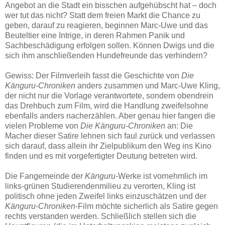
Angebot an die Stadt ein bisschen aufgehübscht hat – doch
wer tut das nicht? Statt dem freien Markt die Chance zu
geben, darauf zu reagieren, beginnen Marc-Uwe und das
Beuteltier eine Intrige, in deren Rahmen Panik und
Sachbeschädigung erfolgen sollen. Können Dwigs und die
sich ihm anschließenden Hundefreunde das verhindern?
Gewiss: Der Filmverleih fasst die Geschichte von
Die
Känguru-Chroniken
anders zusammen und Marc-Uwe Kling,
der nicht nur die Vorlage verantwortete, sondern obendrein
das Drehbuch zum Film, wird die Handlung zweifelsohne
ebenfalls anders nacherzählen. Aber genau hier fangen die
vielen Probleme von
Die Känguru-Chroniken
an: Die
Macher dieser Satire lehnen sich faul zurück und verlassen
sich darauf, dass allein ihr Zielpublikum den Weg ins Kino
finden und es mit vorgefertigter Deutung betreten wird.
Die Fangemeinde der
Känguru
-Werke ist vornehmlich im
links-grünen Studierendenmilieu zu verorten, Kling ist
politisch ohne jeden Zweifel links einzuschätzen und der
Känguru-Chroniken
-Film möchte sicherlich als Satire gegen
rechts verstanden werden. Schließlich stellen sich die