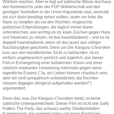
Wählern machen. Aber er legt auf satirische Weise durchaus
den Kemmerichs unter der FDP-Wählerschaft und den
geistigen Seehofern in der Union Argumente raus, weshalb
sie sich darin bestätigt sehen sollten, lauter vor links die
Nase zu rümpfen als vor den Rechten. Angesichts
politischer Entwicklungen, die täglich immer klarer
unterstreichen, wie wichtig es ist, klare Zeichen gegen Hass
und Intoleranz,zu setzen, ist das haarsträubend – und es ist
doppelt haarsträubend, wenn all das quasi aus völliger
Nachlässigkeit geschieht. Denn um
Die Känguru-Chroniken
kurz aus rein künstlerischer Sicht zu betrachten, ist es
einfach ungeheuerlich peinlich und ärgerlich, wie dieser
Film in Ermangelung einer kohärenten Vision und einer
satirisch-markanten Umsetzung mehrmals gegen seine
eigentliche Essenz ("Ja, wir Linken können chaotisch sein,
aber wir sind sympathisch-unkoordiniert, die Rechten
müssen dagegen dringend aufgehalten werden!")
argumentiert.
Denn das, was
Die Känguru-Chroniken
treibt, ist keine
satirische Unbequemlichkeit. Dieser Film ist nicht wie Sally
Potters
The Party
, das schwarz-weiße Streitkomödien-
Kammerspiel, das mehrere linke und grüne Positionen