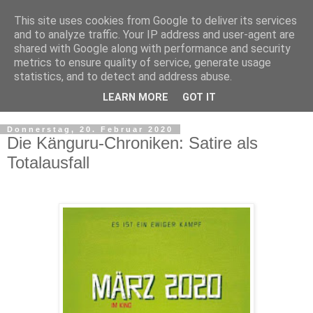
This site uses cookies from Google to deliver its services
and to analyze traffic. Your IP address and user-agent are
shared with Google along with performance and security
metrics to ensure quality of service, generate usage
statistics, and to detect and address abuse.
LEARN MORE
GOT IT
▼
Donnerstag, 20. Februar 2020
Die Känguru-Chroniken: Satire als
Totalausfall