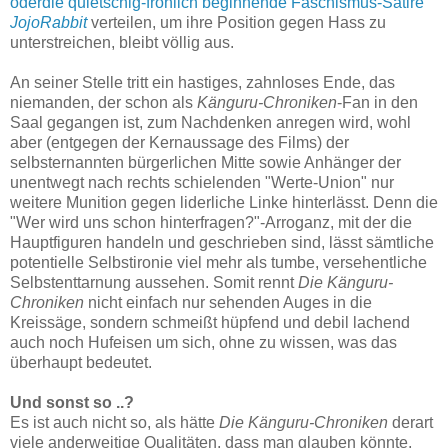
oderdie quietschig-fröhlich beginnende Faschismus-Satire
JojoRabbit
verteilen, um ihre Position gegen Hass zu
unterstreichen, bleibt völlig aus.
An seiner Stelle tritt ein hastiges, zahnloses Ende, das
niemanden, der schon als
Känguru-Chroniken
-Fan in den
Saal gegangen ist, zum Nachdenken anregen wird, wohl
aber (entgegen der Kernaussage des Films) der
selbsternannten bürgerlichen Mitte sowie Anhänger der
unentwegt nach rechts schielenden "Werte-Union" nur
weitere Munition gegen liderliche Linke hinterlässt. Denn die
"Wer wird uns schon hinterfragen?"-Arroganz, mit der die
Hauptfiguren handeln und geschrieben sind, lässt sämtliche
potentielle Selbstironie viel mehr als tumbe, versehentliche
Selbstenttarnung aussehen. Somit rennt
Die Känguru-
Chroniken
nicht einfach nur sehenden Auges in die
Kreissäge, sondern schmeißt hüpfend und debil lachend
auch noch Hufeisen um sich, ohne zu wissen, was das
überhaupt bedeutet.
Und sonst so ..?
Es ist auch nicht so, als hätte
Die Känguru-Chroniken
derart
viele anderweitige Qualitäten, dass man glauben könnte,