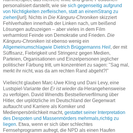
personalisiert darstellt, wie sie
sich gegenseitig aufgrund
von Nichtigkeiten zerfleischen, statt an einemStrang zu
ziehen
[/url]. Nichts in
Die Känguru-Chroniken
skizziert
Fehlverhalten innerhalb der Linken nach, um beißend
Lösungen aufzuzeigen – aber vieles in dem Film
verharmlost Feinde von Demokratie und Frieden.
Die
Känguru-Chroniken
ist ebenso wenig ein
Allgemeinumschlagwie Dietrich Brüggemanns
Heil
, der mit
Süffisanz, Fiebrigkeit und Stringenz gegen Medien,
Parteien, Organisationen und Einzelpersonen jeglicher
politischer Färbung tritt, um konzentriert zu sagen: "Sag mal,
merkt ihr nicht, was da am rechten Rand abgeht?!"
Vielleicht glauben Marc-Uwe Kling und Dani Levy, eine
Lustspiel-Variante der
Er ist wieder da
-Herangehensweise
zu verfolgen. David Wnendts Bestsellerverfilmung über
Hitler, der urplötzliche im Deutschland der Gegenwart
auftaucht und Karriere als Komiker und
Medienpersönlichkeit macht,
gestattet seiner Interpretation
des Despoten und Massenmörders mehrmals,richtig zu
liegen
. Etwa, wenn er sich über schlechtes
Fernsehprogramm aufregt, die NPD als einen Haufen