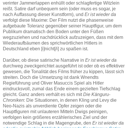
verirrter Jammerlappen enhüllt oder schlagfertige Witzlein
reißt. Satire darf unbequem sein (oder muss es sogar, je
nach Auffassung dieser Kunstform), und
Er ist wieder da
verfolgt diese Maxime: Der Film nutzt die phasenweise
aufgebaute Toleranz gegenüber seiner Hauptfigur, um dem
Publikum dramatisch den Boden unter den Füßen
wegzuziehen und nachdrücklick aufzuzeigen, dass mit dem
Wiederaufbäumen des sprichwörtlichen Hitlers in
Deutschland eben [i]nicht[/i] zu spaßen ist.
Darüber, ob diese satirische Narrative in
Er ist wieder da
durchweg zweckgerichtet ausgeführt ist oder ob es effektiver
gewesen, die Tonalität des Films früher zu kippen, lässt sich
streiten. Doch die Umsetzung ist dank Wnendts
Regieführung und Oliver Masuccis Spiel als Hitler
eindrucksvoll, zumal das Ende einem gezielten Tiefschlag
gleicht. Ganz anders verhält es sich mit
Die Känguru-
Chroniken
: Die Situationen, in denen Kling und Levy die
Neo-Nazis als unverdiente Opfer zeigen oder die
Hauptfiguren mit unlauteren Mitteln Dwigs peinigen,
verfolgen kein größeres erzählerisches Ziel und der
notwendige Schlag in die Magengrube, den
Er ist wieder da