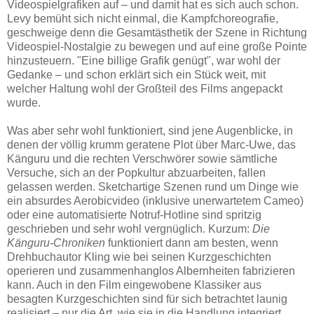
Videospielgrafiken auf – und damit hat es sich auch schon.
Levy bemüht sich nicht einmal, die Kampfchoreografie,
geschweige denn die Gesamtästhetik der Szene in Richtung
Videospiel-Nostalgie zu bewegen und auf eine große Pointe
hinzusteuern. "Eine billige Grafik genügt", war wohl der
Gedanke – und schon erklärt sich ein Stück weit, mit
welcher Haltung wohl der Großteil des Films angepackt
wurde.
Was aber sehr wohl funktioniert, sind jene Augenblicke, in
denen der völlig krumm geratene Plot über Marc-Uwe, das
Känguru und die rechten Verschwörer sowie sämtliche
Versuche, sich an der Popkultur abzuarbeiten, fallen
gelassen werden. Sketchartige Szenen rund um Dinge wie
ein absurdes Aerobicvideo (inklusive unerwartetem Cameo)
oder eine automatisierte Notruf-Hotline sind spritzig
geschrieben und sehr wohl vergnüglich. Kurzum:
Die
Känguru-Chroniken
funktioniert dann am besten, wenn
Drehbuchautor Kling wie bei seinen Kurzgeschichten
operieren und zusammenhanglos Albernheiten fabrizieren
kann. Auch in den Film eingewobene Klassiker aus
besagten Kurzgeschichten sind für sich betrachtet launig
realisiert – nur die Art, wie sie in die Handlung integriert