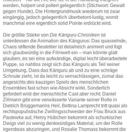
werden, holpert und poltert gelegentlich (Stichwort: Gewalt
gegen Hunde). Die Hintergrundmusik wiederum ist zwar
eingängig, jedoch gelegentlich überbetont-lustig, womit
manchmal eine eigentlich solid Pointe erdrückt wird.
Die größte Stärke von
Die Känguru-Chroniken
ist
unterdessen die Animation des Kängurus: Das quasselnde,
Chaos stiftende Beuteltier ist detailreich animiert und fügt
sich glaubwürdig in die Filmwelt ein – man könnte glatt
glauben, es sei eine aufwändige, digital leicht überarbeitete
Puppe, so nahtlos zeigt sich das Känguru als Teil seiner
Umgebung. Dass das Känguru ab und zu eine schräge
Schnute zieht, ist da leicht zu vernachlässigen, zumal das
angesichts des kauzigen Spiels des menschlichen
Ensembles fast schon wie Absicht wirkt. Sonderlich
gefordert wird der menschliche Cast aber nicht: Daniel
Zillmann gibt eine verwässerte Variante seiner Rolle in
Dietrich Brüggemanns
Heil
, Bettina Lamprecht tritt quasi als
rechtspopulistische Zwillingsschwester der Frau Bruck aus
Pastewka
auf, Henry Hübchen bekommt als schurkischer
Dwigs viel zu wenig denkwürdiges Material, um der Rolle
irgendwas abzuringen, und Rosalie Thomass bekommt die