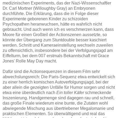
medizinischen Experiments, das der Nazi-Wissenschaftler
Dr. Carl Mortner (Willoughby Gray) an Embryonen
durchführte. Die Erklärung, dass die in Folge dieser
Experimente geborenen Kinder zu schizoiden
Psychopathen heranwuchsen, hätte es wahrlich nicht
gebraucht. Und auch wenn ich es verschmerzen kann, dass
Moore für einen Großteil der Actionszenen aussetzte, so
könnte der Übergang zum Stuntdouble besser kaschiert
werden. Schnitt und Kameraeinstellung wechseln zuweilen
zu offensichtlich, insbesondere bei der Verfolgungsjagd am
Eiffelturm, bei dem 007 erstmals Bekanntschaft mit Grace
Jones' Rolle May Day macht.
Dafür sind die Actionsequenzen in diesem Film sehr
abwechslungsreich: Die Paris-Sequenz etwa entwickelt sich
zu einer herrlich komischen Autoverfolgungsjagd, bei der
aber allein die gezeigten Unfälle für Humor sorgen und nicht
etwa eine überdeutlich nach
Ein toller Käfer
schmeckende
Inszenierung. Handgemenge sind dagegen rau und schnell,
das große Finale wiederum eine bunte, die Zutaten wohl
abwiegende Mischung aus übertriebener Megalomanie und
praktischen Elementen. So überwältigend und real das