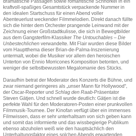
dramatische Passagen sowie romantische Schnörkel in ein
kraftvoll-spaßiges Gesamtstück verpackende Nummer in
den idealen Startschuss für einen Abend voller
Abenteuerlust weckender Filmmelodien. Direkt danach füllte
sich die hinter dem Orchester prangende Leinwand mit der
Zeichnung einer Großstadtkulisse, die sich in Bewegtbilder
aus dem Gangsterfilm-Klassiker
The Untouchables – Die
Unbestechlichen
verwandelte. Mit Flair wurden diese Bilder
vom Hauptthema dieser Brian-de-Palma-Inszenierung
untermalt, wobei die Musiker vor allem den heroischen
Unterton von Ennio Morricones Komposition betonten, und
weniger die selbstbewussten Megalomanie des Stücks.
Daraufhin betrat der Moderator des Konzerts die Bühne, und
zwar niemand geringeres als „unser Mann für Hollywood“,
der Oscar-Reporter und
Schlag den Raab
-Präsentator
Steven Gätjen. Und schnell wurde deutlich: Gätjen ist die
perfekte Wahl für den Moderatoren-Posten einer prunkvollen
Filmmusik-Tournee. Der Kinofan verfügt über ein immenses
Filmwissen, dass er sehr unterhaltsam von sich geben kann
und somit das informierte und das wissbegierige Publikum
ebenso abzuholen weiß wie den hauptsächlich den
Unterhaltungsfaktor eines solchen Abends erwartenden