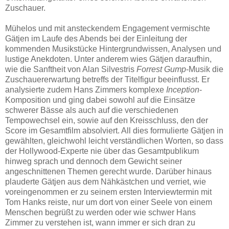
Zuschauer.
Mühelos und mit ansteckendem Engagement vermischte
Gätjen im Laufe des Abends bei der Einleitung der
kommenden Musikstücke Hintergrundwissen, Analysen und
lustige Anekdoten. Unter anderem wies Gätjen daraufhin,
wie die Sanftheit von Alan Silvestris
Forrest Gump
-Musik die
Zuschauererwartung betreffs der Titelfigur beeinflusst. Er
analysierte zudem Hans Zimmers komplexe
Inception
-
Komposition und ging dabei sowohl auf die Einsätze
schwerer Bässe als auch auf die verschiedenen
Tempowechsel ein, sowie auf den Kreisschluss, den der
Score im Gesamtfilm absolviert. All dies formulierte Gätjen in
gewählten, gleichwohl leicht verständlichen Worten, so dass
der Hollywood-Experte nie über das Gesamtpublikum
hinweg sprach und dennoch dem Gewicht seiner
angeschnittenen Themen gerecht wurde. Darüber hinaus
plauderte Gätjen aus dem Nähkästchen und verriet, wie
voreingenommen er zu seinem ersten Interviewtermin mit
Tom Hanks reiste, nur um dort von einer Seele von einem
Menschen begrüßt zu werden oder wie schwer Hans
Zimmer zu verstehen ist, wann immer er sich dran zu