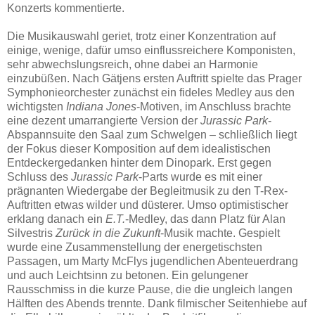
Konzerts kommentierte.
Die Musikauswahl geriet, trotz einer Konzentration auf
einige, wenige, dafür umso einflussreichere Komponisten,
sehr abwechslungsreich, ohne dabei an Harmonie
einzubüßen. Nach Gätjens ersten Auftritt spielte das Prager
Symphonieorchester zunächst ein fideles Medley aus den
wichtigsten
Indiana Jones
-Motiven, im Anschluss brachte
eine dezent umarrangierte Version der
Jurassic Park
-
Abspannsuite den Saal zum Schwelgen – schließlich liegt
der Fokus dieser Komposition auf dem idealistischen
Entdeckergedanken hinter dem Dinopark. Erst gegen
Schluss des
Jurassic Park
-Parts wurde es mit einer
prägnanten Wiedergabe der Begleitmusik zu den T-Rex-
Auftritten etwas wilder und düsterer. Umso optimistischer
erklang danach ein
E.T.
-Medley, das dann Platz für Alan
Silvestris
Zurück in die Zukunft
-Musik machte. Gespielt
wurde eine Zusammenstellung der energetischsten
Passagen, um Marty McFlys jugendlichen Abenteuerdrang
und auch Leichtsinn zu betonen. Ein gelungener
Rausschmiss in die kurze Pause, die die ungleich langen
Hälften des Abends trennte. Dank filmischer Seitenhiebe auf