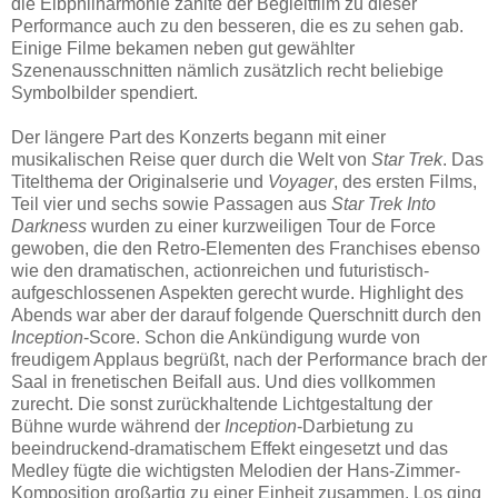
die Elbphilharmonie zählte der Begleitfilm zu dieser
Performance auch zu den besseren, die es zu sehen gab.
Einige Filme bekamen neben gut gewählter
Szenenausschnitten nämlich zusätzlich recht beliebige
Symbolbilder spendiert.
Der längere Part des Konzerts begann mit einer
musikalischen Reise quer durch die Welt von
Star Trek
. Das
Titelthema der Originalserie und
Voyager
, des ersten Films,
Teil vier und sechs sowie Passagen aus
Star Trek Into
Darkness
wurden zu einer kurzweiligen Tour de Force
gewoben, die den Retro-Elementen des Franchises ebenso
wie den dramatischen, actionreichen und futuristisch-
aufgeschlossenen Aspekten gerecht wurde. Highlight des
Abends war aber der darauf folgende Querschnitt durch den
Inception
-Score. Schon die Ankündigung wurde von
freudigem Applaus begrüßt, nach der Performance brach der
Saal in frenetischen Beifall aus. Und dies vollkommen
zurecht. Die sonst zurückhaltende Lichtgestaltung der
Bühne wurde während der
Inception
-Darbietung zu
beeindruckend-dramatischem Effekt eingesetzt und das
Medley fügte die wichtigsten Melodien der Hans-Zimmer-
Komposition großartig zu einer Einheit zusammen. Los ging