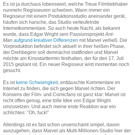
Es ist ja durchaus lobenswert, welche Treue Filmliebhaber
nunmehr Regisseuren schwören. Wann immer ein
Regisseur mit einem Produktionsstudio aneinander gerät,
häufen sich harsche, das Studio verteufelnde
Internetkommentare. So auch heute Nacht, als bekannt
wurde, dass Edgar Wright sein Passionsprojekt
Ant-
Man
aufgrund kreativer Differenzen
mit Marvel verließ. Die
Vorproduktion befindet sich aktuell in ihrer heißen Phase,
der Drehbeginn soll demnächst stattfinden und Marvel
möchte am Kinostarttermin festhalten, der für den 17. Juli
2015 geplant ist. Ein neuer Regisseur wird momentan noch
gesucht.
Es ist
keine Schwierigkeit
, enttäuschte Kommentare im
Internet zu finden, die sich gegen Marvel richten. Der
Konsens der Film- und Comicfans ist ganz klar: Marvel ist
nicht offen genug, eine tolle Idee von Edgar Wright
umzusetzen. Und auch meine erste Reaktion war ein
schlichtes: "Oh, fuck!"
Allerdings ist es fast schon unverschämt simpel, davon
auszugehen, dass Marvel als Multi-Millionen-Studio hier der