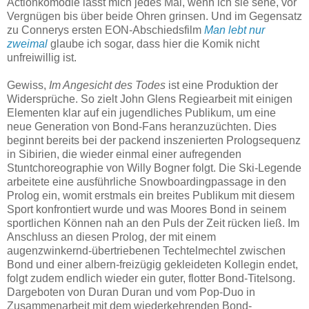
Actionkomödie lässt mich jedes Mal, wenn ich sie sehe, vor
Vergnügen bis über beide Ohren grinsen. Und im Gegensatz
zu Connerys ersten EON-Abschiedsfilm
Man lebt nur
zweimal
glaube ich sogar, dass hier die Komik nicht
unfreiwillig ist.
Gewiss,
Im Angesicht des Todes
ist eine Produktion der
Widersprüche. So zielt John Glens Regiearbeit mit einigen
Elementen klar auf ein jugendliches Publikum, um eine
neue Generation von Bond-Fans heranzuzüchten. Dies
beginnt bereits bei der packend inszenierten Prologsequenz
in Sibirien, die wieder einmal einer aufregenden
Stuntchoreographie von Willy Bogner folgt. Die Ski-Legende
arbeitete eine ausführliche Snowboardingpassage in den
Prolog ein, womit erstmals ein breites Publikum mit diesem
Sport konfrontiert wurde und was Moores Bond in seinem
sportlichen Können nah an den Puls der Zeit rücken ließ. Im
Anschluss an diesen Prolog, der mit einem
augenzwinkernd-übertriebenen Techtelmechtel zwischen
Bond und einer albern-freizügig gekleideten Kollegin endet,
folgt zudem endlich wieder ein guter, flotter Bond-Titelsong.
Dargeboten von Duran Duran und vom Pop-Duo in
Zusammenarbeit mit dem wiederkehrenden Bond-