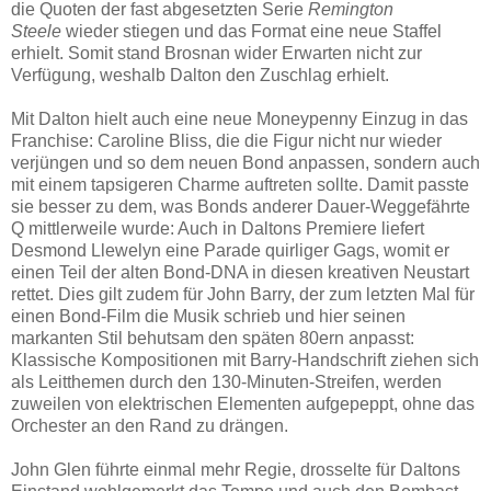
die Quoten der fast abgesetzten Serie
Remington
Steele
wieder stiegen und das Format eine neue Staffel
erhielt. Somit stand Brosnan wider Erwarten nicht zur
Verfügung, weshalb Dalton den Zuschlag erhielt.
Mit Dalton hielt auch eine neue Moneypenny Einzug in das
Franchise: Caroline Bliss, die die Figur nicht nur wieder
verjüngen und so dem neuen Bond anpassen, sondern auch
mit einem tapsigeren Charme auftreten sollte. Damit passte
sie besser zu dem, was Bonds anderer Dauer-Weggefährte
Q mittlerweile wurde: Auch in Daltons Premiere liefert
Desmond Llewelyn eine Parade quirliger Gags, womit er
einen Teil der alten Bond-DNA in diesen kreativen Neustart
rettet. Dies gilt zudem für John Barry, der zum letzten Mal für
einen Bond-Film die Musik schrieb und hier seinen
markanten Stil behutsam den späten 80ern anpasst:
Klassische Kompositionen mit Barry-Handschrift ziehen sich
als Leitthemen durch den 130-Minuten-Streifen, werden
zuweilen von elektrischen Elementen aufgepeppt, ohne das
Orchester an den Rand zu drängen.
John Glen führte einmal mehr Regie, drosselte für Daltons