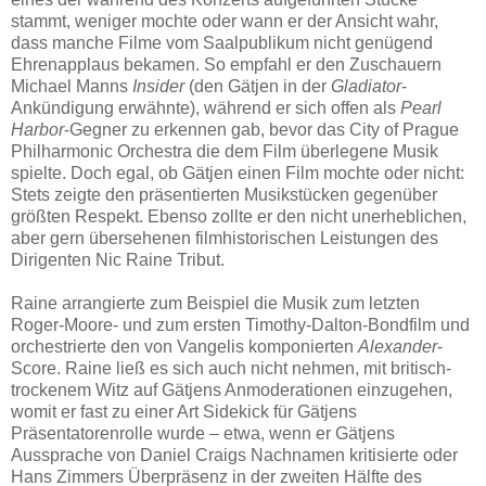
stammt, weniger mochte oder wann er der Ansicht wahr,
dass manche Filme vom Saalpublikum nicht genügend
Ehrenapplaus bekamen. So empfahl er den Zuschauern
Michael Manns
Insider
(den Gätjen in der
Gladiator
-
Ankündigung erwähnte), während er sich offen als
Pearl
Harbor
-Gegner zu erkennen gab, bevor das City of Prague
Philharmonic Orchestra die dem Film überlegene Musik
spielte. Doch egal, ob Gätjen einen Film mochte oder nicht:
Stets zeigte den präsentierten Musikstücken gegenüber
größten Respekt. Ebenso zollte er den nicht unerheblichen,
aber gern übersehenen filmhistorischen Leistungen des
Dirigenten Nic Raine Tribut.
Raine arrangierte zum Beispiel die Musik zum letzten
Roger-Moore- und zum ersten Timothy-Dalton-Bondfilm und
orchestrierte den von Vangelis komponierten
Alexander
-
Score. Raine ließ es sich auch nicht nehmen, mit britisch-
trockenem Witz auf Gätjens Anmoderationen einzugehen,
womit er fast zu einer Art Sidekick für Gätjens
Präsentatorenrolle wurde – etwa, wenn er Gätjens
Aussprache von Daniel Craigs Nachnamen kritisierte oder
Hans Zimmers Überpräsenz in der zweiten Hälfte des