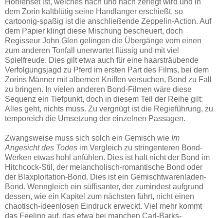
Höhlenset ist, welches nach und nach zerlegt wird und in
dem Zorin kaltblütig seine Handlanger erschießt, so
cartoonig-spaßig ist die anschließende Zeppelin-Action. Auf
dem Papier klingt diese Mischung bescheuert, doch
Regisseur John Glen gelingen die Übergänge vom einen
zum anderen Tonfall unerwartet flüssig und mit viel
Spielfreude. Dies gilt etwa auch für eine haarsträubende
Verfolgungsjagd zu Pferd im ersten Part des Films, bei dem
Zorins Männer mit albernen Kniffen versuchen, Bond zu Fall
zu bringen. In vielen anderen Bond-Filmen wäre diese
Sequenz ein Tiefpunkt, doch in diesem Teil der Reihe gilt:
Alles geht, nichts muss. Zu vergnügt ist die Regieführung, zu
temporeich die Umsetzung der einzelnen Passagen.
Zwangsweise muss sich solch ein Gemisch wie
Im
Angesicht des Todes
im Vergleich zu stringenteren Bond-
Werken etwas hohl anfühlen. Dies ist halt nicht der Bond im
Hitchcock-Stil, der melancholisch-romantische Bond oder
der Blaxploitation-Bond. Dies ist ein Gemischtwarenladen-
Bond. Wenngleich ein süffisanter, der zumindest aufgrund
dessen, wie ein Kapitel zum nächsten führt, nicht einen
chaotisch-ideenlosen Eindruck erweckt. Viel mehr kommt
das Feeling auf, das etwa bei manchen Carl-Barks-