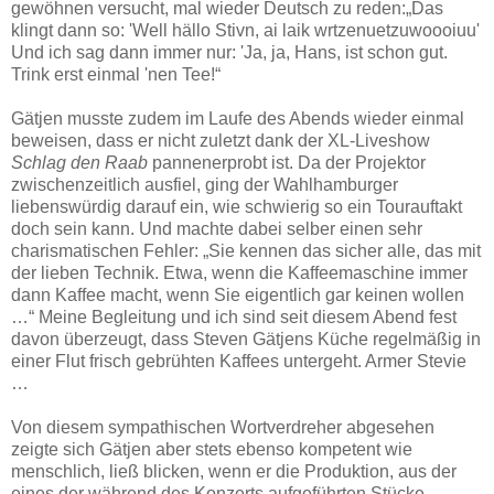
gewöhnen versucht, mal wieder Deutsch zu reden:„Das
klingt dann so: 'Well hällo Stivn, ai laik wrtzenuetzuwoooiuu'
Und ich sag dann immer nur: 'Ja, ja, Hans, ist schon gut.
Trink erst einmal 'nen Tee!“
Gätjen musste zudem im Laufe des Abends wieder einmal
beweisen, dass er nicht zuletzt dank der XL-Liveshow
Schlag den Raab
pannenerprobt ist. Da der Projektor
zwischenzeitlich ausfiel, ging der Wahlhamburger
liebenswürdig darauf ein, wie schwierig so ein Tourauftakt
doch sein kann. Und machte dabei selber einen sehr
charismatischen Fehler: „Sie kennen das sicher alle, das mit
der lieben Technik. Etwa, wenn die Kaffeemaschine immer
dann Kaffee macht, wenn Sie eigentlich gar keinen wollen
…“ Meine Begleitung und ich sind seit diesem Abend fest
davon überzeugt, dass Steven Gätjens Küche regelmäßig in
einer Flut frisch gebrühten Kaffees untergeht. Armer Stevie
…
Von diesem sympathischen Wortverdreher abgesehen
zeigte sich Gätjen aber stets ebenso kompetent wie
menschlich, ließ blicken, wenn er die Produktion, aus der
eines der während des Konzerts aufgeführten Stücke