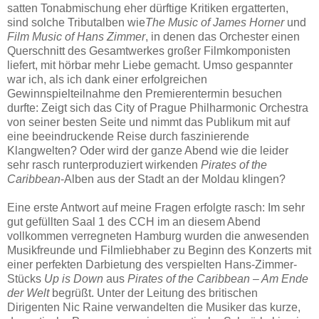
satten Tonabmischung eher dürftige Kritiken ergatterten,
sind solche Tributalben wie
The Music of James Horner
und
Film Music of Hans Zimmer
, in denen das Orchester einen
Querschnitt des Gesamtwerkes großer Filmkomponisten
liefert, mit hörbar mehr Liebe gemacht. Umso gespannter
war ich, als ich dank einer erfolgreichen
Gewinnspielteilnahme den Premierentermin besuchen
durfte: Zeigt sich das City of Prague Philharmonic Orchestra
von seiner besten Seite und nimmt das Publikum mit auf
eine beeindruckende Reise durch faszinierende
Klangwelten? Oder wird der ganze Abend wie die leider
sehr rasch runterproduziert wirkenden
Pirates of the
Caribbean
-Alben aus der Stadt an der Moldau klingen?
Eine erste Antwort auf meine Fragen erfolgte rasch: Im sehr
gut gefüllten Saal 1 des CCH im an diesem Abend
vollkommen verregneten Hamburg wurden die anwesenden
Musikfreunde und Filmliebhaber zu Beginn des Konzerts mit
einer perfekten Darbietung des verspielten Hans-Zimmer-
Stücks
Up is Down
aus
Pirates of the Caribbean – Am Ende
der Welt
begrüßt. Unter der Leitung des britischen
Dirigenten Nic Raine verwandelten die Musiker das kurze,