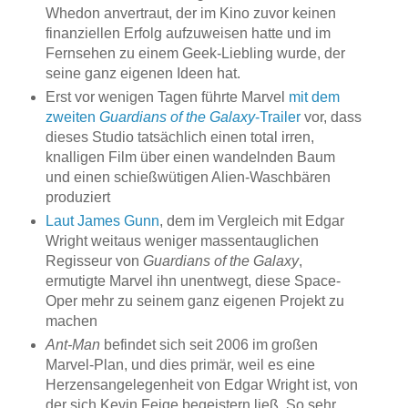
Whedon anvertraut, der im Kino zuvor keinen
finanziellen Erfolg aufzuweisen hatte und im
Fernsehen zu einem Geek-Liebling wurde, der
seine ganz eigenen Ideen hat.
Erst vor wenigen Tagen führte Marvel
mit dem
zweiten
Guardians of the Galaxy
-Trailer
vor, dass
dieses Studio tatsächlich einen total irren,
knalligen Film über einen wandelnden Baum
und einen schießwütigen Alien-Waschbären
produziert
Laut James Gunn
, dem im Vergleich mit Edgar
Wright weitaus weniger massentauglichen
Regisseur von
Guardians of the Galaxy
,
ermutigte Marvel ihn unentwegt, diese Space-
Oper mehr zu seinem ganz eigenen Projekt zu
machen
Ant-Man
befindet sich seit 2006 im großen
Marvel-Plan, und dies primär, weil es eine
Herzensangelegenheit von Edgar Wright ist, von
der sich Kevin Feige begeistern ließ. So sehr,