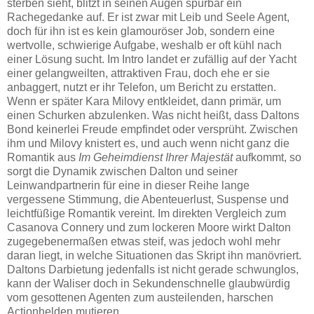
sterben sieht, blitzt in seinen Augen spürbar ein
Rachegedanke auf. Er ist zwar mit Leib und Seele Agent,
doch für ihn ist es kein glamouröser Job, sondern eine
wertvolle, schwierige Aufgabe, weshalb er oft kühl nach
einer Lösung sucht. Im Intro landet er zufällig auf der Yacht
einer gelangweilten, attraktiven Frau, doch ehe er sie
anbaggert, nutzt er ihr Telefon, um Bericht zu erstatten.
Wenn er später Kara Milovy entkleidet, dann primär, um
einen Schurken abzulenken. Was nicht heißt, dass Daltons
Bond keinerlei Freude empfindet oder versprüht. Zwischen
ihm und Milovy knistert es, und auch wenn nicht ganz die
Romantik aus
Im Geheimdienst Ihrer Majestät
aufkommt, so
sorgt die Dynamik zwischen Dalton und seiner
Leinwandpartnerin für eine in dieser Reihe lange
vergessene Stimmung, die Abenteuerlust, Suspense und
leichtfüßige Romantik vereint. Im direkten Vergleich zum
Casanova Connery und zum lockeren Moore wirkt Dalton
zugegebenermaßen etwas steif, was jedoch wohl mehr
daran liegt, in welche Situationen das Skript ihn manövriert.
Daltons Darbietung jedenfalls ist nicht gerade schwunglos,
kann der Waliser doch in Sekundenschnelle glaubwürdig
vom gesottenen Agenten zum austeilenden, harschen
Actionhelden mutieren.