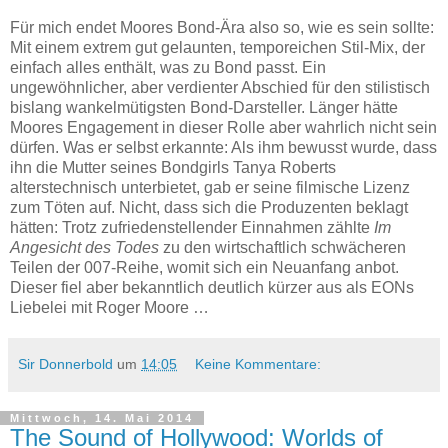
Für mich endet Moores Bond-Ära also so, wie es sein sollte:
Mit einem extrem gut gelaunten, temporeichen Stil-Mix, der
einfach alles enthält, was zu Bond passt. Ein
ungewöhnlicher, aber verdienter Abschied für den stilistisch
bislang wankelmütigsten Bond-Darsteller. Länger hätte
Moores Engagement in dieser Rolle aber wahrlich nicht sein
dürfen. Was er selbst erkannte: Als ihm bewusst wurde, dass
ihn die Mutter seines Bondgirls Tanya Roberts
alterstechnisch unterbietet, gab er seine filmische Lizenz
zum Töten auf. Nicht, dass sich die Produzenten beklagt
hätten: Trotz zufriedenstellender Einnahmen zählte
Im
Angesicht des Todes
zu den wirtschaftlich schwächeren
Teilen der 007-Reihe, womit sich ein Neuanfang anbot.
Dieser fiel aber bekanntlich deutlich kürzer aus als EONs
Liebelei mit Roger Moore …
Sir Donnerbold
um
14:05
Keine Kommentare:
Mittwoch, 14. Mai 2014
The Sound of Hollywood: Worlds of