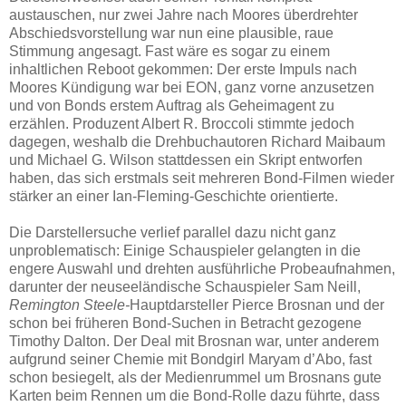
austauschen, nur zwei Jahre nach Moores überdrehter
Abschiedsvorstellung war nun eine plausible, raue
Stimmung angesagt. Fast wäre es sogar zu einem
inhaltlichen Reboot gekommen: Der erste Impuls nach
Moores Kündigung war bei EON, ganz vorne anzusetzen
und von Bonds erstem Auftrag als Geheimagent zu
erzählen. Produzent Albert R. Broccoli stimmte jedoch
dagegen, weshalb die Drehbuchautoren Richard Maibaum
und Michael G. Wilson stattdessen ein Skript entworfen
haben, das sich erstmals seit mehreren Bond-Filmen wieder
stärker an einer Ian-Fleming-Geschichte orientierte.
Die Darstellersuche verlief parallel dazu nicht ganz
unproblematisch: Einige Schauspieler gelangten in die
engere Auswahl und drehten ausführliche Probeaufnahmen,
darunter der neuseeländische Schauspieler Sam Neill,
Remington Steele-
Hauptdarsteller Pierce Brosnan und der
schon bei früheren Bond-Suchen in Betracht gezogene
Timothy Dalton. Der Deal mit Brosnan war, unter anderem
aufgrund seiner Chemie mit Bondgirl Maryam d’Abo, fast
schon besiegelt, als der Medienrummel um Brosnans gute
Karten beim Rennen um die Bond-Rolle dazu führte, dass