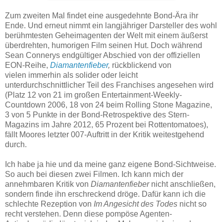
Zum zweiten Mal findet eine ausgedehnte Bond-Ära ihr
Ende. Und erneut nimmt ein langjähriger Darsteller des wohl
berühmtesten Geheimagenten der Welt mit einem äußerst
überdrehten, humorigen Film seinen Hut. Doch während
Sean Connerys endgültiger Abschied von der offiziellen
EON-Reihe,
Diamantenfieber
,
rückblickend von
vielen
immerhin als solider oder leicht
unterdurchschnittlicher Teil des Franchises angesehen wird
(Platz 12 von 21 im großen Entertainment-Weekly-
Countdown 2006, 18 von 24 beim Rolling Stone Magazine,
3 von 5 Punkte in der Bond-Retrospektive des Stern-
Magazins im Jahre 2012, 65 Prozent bei Rottentomatoes),
fällt Moores letzter 007-Auftritt in der Kritik weitestgehend
durch.
Ich habe ja hie und da meine ganz eigene Bond-Sichtweise.
So auch bei diesen zwei Filmen. Ich kann mich der
annehmbaren Kritik von
Diamantenfieber
nicht anschließen,
sondern finde ihn erschreckend dröge. Dafür kann ich die
schlechte Rezeption von
Im Angesicht des Todes
nicht so
recht verstehen. Denn diese pompöse Agenten-