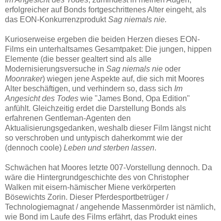
erfolgreicher auf Bonds fortgeschrittenes Alter eingeht, als
das EON-Konkurrenzprodukt
Sag niemals nie.
Kurioserweise ergeben die beiden Herzen dieses EON-
Films ein unterhaltsames Gesamtpaket: Die jungen, hippen
Elemente (die besser gealtert sind als alle
Modernisierungsversuche in
Sag niemals nie
oder
Moonraker
) wiegen jene Aspekte auf, die sich mit Moores
Alter beschäftigen, und verhindern so, dass sich
Im
Angesicht des Todes
wie "James Bond, Opa Edition"
anfühlt. Gleichzeitig erdet die Darstellung Bonds als
erfahrenen Gentleman-Agenten den
Aktualisierungsgedanken, weshalb dieser Film längst nicht
so verschroben und untypisch daherkommt wie der
(dennoch coole)
Leben und sterben lassen
.
Schwächen hat Moores letzte 007-Vorstellung dennoch. Da
wäre die Hintergrundgeschichte des von Christopher
Walken mit eisern-hämischer Miene verkörperten
Bösewichts Zorin. Dieser Pferdesportbetrüger /
Technologiemagnat / angehende Massenmörder ist nämlich,
wie Bond im Laufe des Films erfährt, das Produkt eines