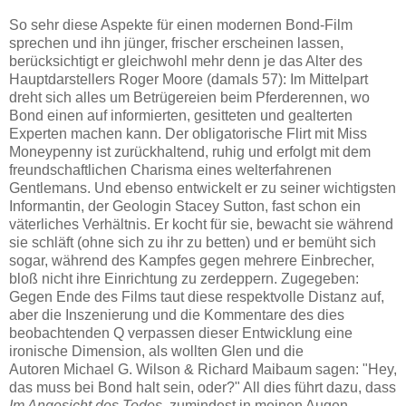
So sehr diese Aspekte für einen modernen Bond-Film
sprechen und ihn jünger, frischer erscheinen lassen,
berücksichtigt er gleichwohl mehr denn je das Alter des
Hauptdarstellers Roger Moore (damals 57): Im Mittelpart
dreht sich alles um Betrügereien beim Pferderennen, wo
Bond einen auf informierten, gesitteten und gealterten
Experten machen kann. Der obligatorische Flirt mit Miss
Moneypenny ist zurückhaltend, ruhig und erfolgt mit dem
freundschaftlichen Charisma eines welterfahrenen
Gentlemans. Und ebenso entwickelt er zu seiner wichtigsten
Informantin, der Geologin Stacey Sutton, fast schon ein
väterliches Verhältnis. Er kocht für sie, bewacht sie während
sie schläft (ohne sich zu ihr zu betten) und er bemüht sich
sogar, während des Kampfes gegen mehrere Einbrecher,
bloß nicht ihre Einrichtung zu zerdeppern. Zugegeben:
Gegen Ende des Films taut diese respektvolle Distanz auf,
aber die Inszenierung und die Kommentare des dies
beobachtenden Q verpassen dieser Entwicklung eine
ironische Dimension, als wollten Glen und die
Autoren Michael G. Wilson & Richard Maibaum sagen: "Hey,
das muss bei Bond halt sein, oder?" All dies führt dazu, dass
Im Angesicht des Todes
, zumindest in meinen Augen,