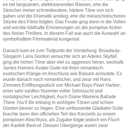
es mit langsamen, elektrisierenden Bässen, ehe die
Streicher immer schneidendere, härtere Töne von sich
gaben und die Dramatik anstieg, ehe die melancholischeren
Stücke des Films folgten. Das Finale ging dann in die Vollen
und weckte bildhafte Erinnerungen an die pompöse Action
des Nolan-Thrillers. In diesem Fall war auch die Auswahl an
symbolhaftem Filmmaterial kongenial.
Danach kam es zum Tiefpunkt der Vorstellung: Broadway-
Sängerin Lana Gordon versuchte sich an Adeles
Skyfall
,
ging die hohen Töne aber viel zu aggressiv heran, weshalb
James Horners
Avatar
-Suite mit ihren romantisch-
exotischen Klänge im Anschluss wie Balsam anmutete. Es
wurde danach noch romantischer, und zwar mit Hans
Zimmers Eröffnungsstück von Michael Bays
Pearl Harbor
,
einer sehr sanften Nummer voller Sehnsucht und
nostalgischer Leichtigkeit. Auch Diane Warrens Ballade
There You'll Be
erklang in wohligen Tönen und schien
Gordon besser zu liegen. Eine umfassende
Gladiator
-Suite
brachte dann den offiziellen Teil des Konzerts zu einem
pompösen Abschluss, als Zugabe folgte jedoch ein
Fluch
der Karibik
-Best-of. Dessen Übergänge waren zwar