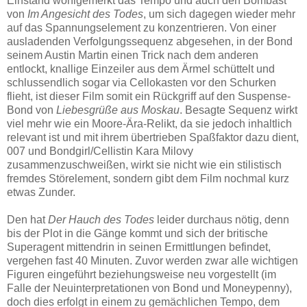
Einstand wohlgemerkt das Tempo und auch den Bombast
von
Im Angesicht des Todes
, um sich dagegen wieder mehr
auf das Spannungselement zu konzentrieren. Von einer
ausladenden Verfolgungssequenz abgesehen, in der Bond
seinem Austin Martin einen Trick nach dem anderen
entlockt, knallige Einzeiler aus dem Ärmel schüttelt und
schlussendlich sogar via Cellokasten vor den Schurken
flieht, ist dieser Film somit ein Rückgriff auf den Suspense-
Bond von
Liebesgrüße aus Moskau
. Besagte Sequenz wirkt
viel mehr wie ein Moore-Ära-Relikt, da sie jedoch inhaltlich
relevant ist und mit ihrem übertrieben Spaßfaktor dazu dient,
007 und Bondgirl/Cellistin Kara Milovy
zusammenzuschweißen, wirkt sie nicht wie ein stilistisch
fremdes Störelement, sondern gibt dem Film nochmal kurz
etwas Zunder.
Den hat
Der Hauch des Todes
leider durchaus nötig, denn
bis der Plot in die Gänge kommt und sich der britische
Superagent mittendrin in seinen Ermittlungen befindet,
vergehen fast 40 Minuten. Zuvor werden zwar alle wichtigen
Figuren eingeführt beziehungsweise neu vorgestellt (im
Falle der Neuinterpretationen von Bond und Moneypenny),
doch dies erfolgt in einem zu gemächlichen Tempo, dem