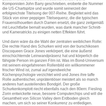
Komponisten John Barry geschrieben, eroberte die Nummer
die US-Chartspitze und wurde somit seinerzeit der
erfolgreichste Titelsong der 007-Reihe. Begleitet wird das
Stück von einer peppigen Titelsequenz, die die typischen
Frauensilhouetten durch Damen ersetzt, die ganz zeitgemäß
mit Leuchtfarbe bemalt wurden, was dank mancher Schnitt-
und Kameratricks zu einigen netten Effekten führt.
Und dann wäre da die Wahl der zentralen weiblichen Rolle:
Die rechte Hand des Schurken wird von der burschikosen
Discoqueen Grace Jones verkörpert, die eine äußerst
einschüchternde Leinwandpräsenz hat und körperlich die
fähigste Person im ganzen Film ist. Was im Bond-Universum
mit seinem eingefahrenen Rollenbild ein willkommener
frischer Wind ist, zumal auf irgendwelche
Küchenpsychologie verzichtet wird und Jones ihre taffe
Rolle authentischer, unprätentiöser meistert als so manch
anderes hart austeilendes Bondgirl. Der große
Schurkenkomplott riecht ebenfalls nach den 80ern: Fiesling
Zorin entwickelte neue, bessere Computerchips und will die
Gesamtheit von Silicon Valley dem Erdboden gleich
machen, um sich so seiner Konkurrenz zu entledigen.