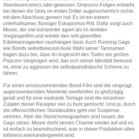
Abenteuercomics oder gewissen
Simpsons
-Folgen entsteht,
bei denen die Story im ersten Drittel augenscheinlich nichts
mit dem Abschluss gemein hat: Es ist ein extrem
unterhaltsamer, flüssiger Eskapismus-Ritt. Dafür sorgt auch
Moore, der viel kohärenter agiert als im direkten
Vorgängerfilm und wieder den nett-gewieften
Edelmannagenten raushängen lässt. Auch Running Gags
wie Bonds selbstbewusst-faule Wahl seiner Tarnnamen
tragen dazu bei, dass
Im Angesicht des Todes
ein großes
Popcorn-Vergnügen wird, das sich seiner Identität bewusst
ist, ohne zu aggressiv die selbstparodistische Schiene zu
fahren.
Für einen ernstzunehmenden Bond-Film sind die vergnügt-
augenzwinkernden Momente zweifelsfrei zu großzügig
gesät und für eine markante Tonlage sind die einzelnen
Zutaten dieser Rezeptur viel zu bunt gemischt. Und ja, durch
die offensichtlichen Stuntdoubles geht viel Suspense
verloren. Aber die Stuntchoreographien sind rasant, die
Gags sitzen, Moore dreht seinen Charme wieder auf und es
ist einfach zu beeindruckend, was in dieser Produktion alles
tolldreist aneinandergereiht wird.