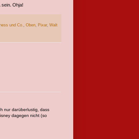
 sein. Ohja!
ness und Co.
,
Oben
,
Pixar
,
Walt
ch nur darüberlustig, dass
Disney dagegen nicht (so