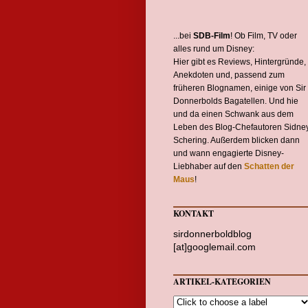
...bei
SDB-Film
! Ob Film, TV oder
alles rund um Disney:
Hier gibt es Reviews, Hintergründe,
Anekdoten und, passend zum
früheren Blognamen, einige von Sir
Donnerbolds Bagatellen. Und hie
und da einen Schwank aus dem
Leben des Blog-Chefautoren Sidne
Schering. Außerdem blicken dann
und wann engagierte Disney-
Liebhaber auf den
Schatten der
Maus
!
KONTAKT
sirdonnerboldblog
[at]googlemail.com
ARTIKEL-KATEGORIEN