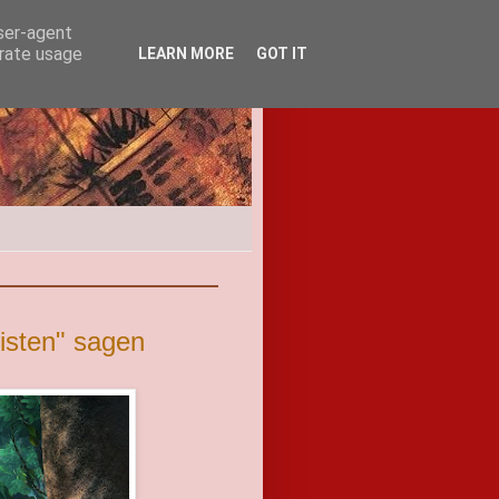
user-agent
erate usage
LEARN MORE
GOT IT
listen" sagen