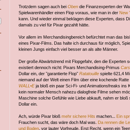
Trotzdem sagen auch bei
Oben
die Finanzexperten der Wal
Spielwarenhändler einen Flop voraus, wie man in der
New 
kann. Und wieder einmal beklagen diese Experten, dass 
damals zu viel für Pixar gezahlt hätte.
Vor allem im Merchandisingbereich befürchtet man das bis
eines Pixar-Films. Das halte ich durchaus für möglich, S
kleinen Jungs einfach viel besser an als alte Männer.
Der große Abwärtstrend mit Flopgefahr, den die Experten 
existiert dennoch nicht: Pixars Merchandising-Primus
Cars
Dollar ein, der "garantierte Flop"
Ratatouille
spielte 621,4 Mi
niemand auf der Welt einen Film über eine kochende Ratte
WALL•E
ja bloß ein paar Sci-Fi- und Animationsfreaks ins K
kein normaler Mensch nahezu dialogfreie Filme sehen mö
Maschine solche Gefühle wie Liebe abkauft, nahm er bloß 
Dollar ein.
Ach, würde Pixar bloß
mehr sichere Hits
machen...
Ein sp
Frauchen sucht, das wäre doch Mal was.
Da rennen die Le
und Boden
, vor lauter Vorfreude. Erst Recht, wenn ein Te