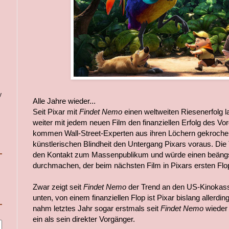
y
Alle Jahre wieder...
Seit Pixar mit
Findet Nemo
einen weltweiten Riesenerfolg l
weiter mit jedem neuen Film den finanziellen Erfolg des Vo
kommen Wall-Street-Experten aus ihren Löchern gekrochen
künstlerischen Blindheit den Untergang Pixars voraus. Die 
den Kontakt zum Massenpublikum und würde einen beängs
durchmachen, der beim nächsten Film in Pixars ersten Fl
Zwar zeigt seit
Findet Nemo
der Trend an den US-Kinokasse
unten, von einem finanziellen Flop ist Pixar bislang allerding
nahm letztes Jahr sogar erstmals seit
Findet Nemo
wieder
ein als sein direkter Vorgänger.