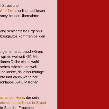
l Street und
York Times
online nachlesen
Disney bei der Übernahme
lang schlechteste Ergebnis
pielzeugautos kommen bei den
so gerne heraufbeschwören,
spielte weltweit 462 Mio.
llionen Dollar ein, obwohl
 sehen möchte und weil
ino lockte, da ja heutzutage
chte und kaum wer einer
schlappe 534,8 Millionen
rechender Hund
, der sein
ute sicher die Kinos in Grund
enie-Star das Frauchen