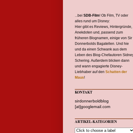
...bei
SDB-Film
! Ob Film, TV oder
alles rund um Disney:
Hier gibt es Reviews, Hintergründe,
Anekdoten und, passend zum
früheren Blognamen, einige von Sir
Donnerbolds Bagatellen. Und hie
und da einen Schwank aus dem
Leben des Blog-Chefautoren Sidne
Schering. Außerdem blicken dann
und wann engagierte Disney-
Liebhaber auf den
Schatten der
Maus
!
KONTAKT
sirdonnerboldblog
[at]googlemail.com
ARTIKEL-KATEGORIEN