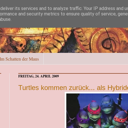
eliver its services and to analyze traffic. Your IP address and 
ormance and security metrics to ensure quality of service, gen
abuse.
Im Schatten der Maus
FREITAG, 24. APRIL 2009
Turtles kommen zurück... als Hybri