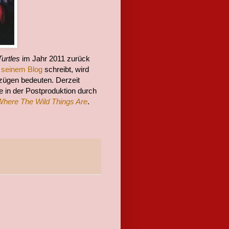
urtles
im Jahr 2011 zurück
n seinem Blog
schreibt, wird
zügen bedeuten. Derzeit
e in der Postproduktion durch
Where The Wild Things Are
.