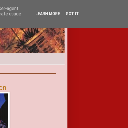
user-agent
erate usage
LEARN MORE
GOT IT
den