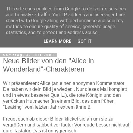
This site uses cookies from Google to deliver its services
and to analyze traffic. Your IP address and user-agent are
shared with Google along with performance and security
metrics to ensure quality of service, generate usage
statistics, and to detect and address abuse.
LEARN MORE
GOT IT
▼
Samstag, 4. Juli 2009
Neue Bilder von den "Alice in
Wonderland"-Charakteren
Wir präsentieren: Alice (an einen anonymen Kommentator:
Da haben wir dein Bild ja wieder... Nur dieses Mal komplett
und in etwas besserer Quali...), die rote Königin und den
verrückten Hutmacher (in einem Bild, das dem frühen
"Leaking" vom letzten Jahr extrem ähnelt).
Freuet euch ob dieser Bilder, klicket sie an um sie zu
vergrößern und sabbert vor lauter Vorfreude besser nicht auf
eure Tastatur. Das ist unhygienisch.