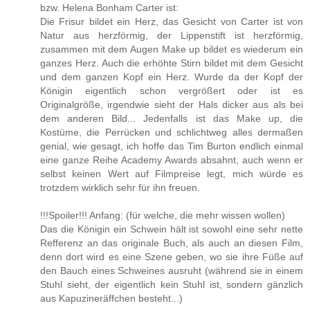
bzw. Helena Bonham Carter ist:
Die Frisur bildet ein Herz, das Gesicht von Carter ist von
Natur aus herzförmig, der Lippenstift ist herzförmig,
zusammen mit dem Augen Make up bildet es wiederum ein
ganzes Herz. Auch die erhöhte Stirn bildet mit dem Gesicht
und dem ganzen Kopf ein Herz. Wurde da der Kopf der
Königin eigentlich schon vergrößert oder ist es
Originalgröße, irgendwie sieht der Hals dicker aus als bei
dem anderen Bild... Jedenfalls ist das Make up, die
Kostüme, die Perrücken und schlichtweg alles dermaßen
genial, wie gesagt, ich hoffe das Tim Burton endlich einmal
eine ganze Reihe Academy Awards absahnt, auch wenn er
selbst keinen Wert auf Filmpreise legt, mich würde es
trotzdem wirklich sehr für ihn freuen.
!!!Spoiler!!! Anfang: (für welche, die mehr wissen wollen)
Das die Königin ein Schwein hält ist sowohl eine sehr nette
Refferenz an das originale Buch, als auch an diesen Film,
denn dort wird es eine Szene geben, wo sie ihre Füße auf
den Bauch eines Schweines ausruht (während sie in einem
Stuhl sieht, der eigentlich kein Stuhl ist, sondern gänzlich
aus Kapuzineräffchen besteht...)