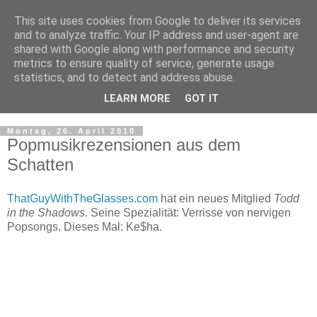
This site uses cookies from Google to deliver its services
and to analyze traffic. Your IP address and user-agent are
shared with Google along with performance and security
metrics to ensure quality of service, generate usage
statistics, and to detect and address abuse.
LEARN MORE
GOT IT
▼
Montag, 26. April 2010
Popmusikrezensionen aus dem
Schatten
ThatGuyWithTheGlasses.com
hat ein neues Mitglied
Todd
in the Shadows
. Seine Spezialität: Verrisse von nervigen
Popsongs. Dieses Mal: Ke$ha.