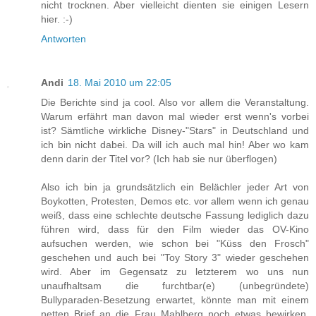
nicht trocknen. Aber vielleicht dienten sie einigen Lesern
hier. :-)
Antworten
Andi
18. Mai 2010 um 22:05
Die Berichte sind ja cool. Also vor allem die Veranstaltung.
Warum erfährt man davon mal wieder erst wenn's vorbei
ist? Sämtliche wirkliche Disney-"Stars" in Deutschland und
ich bin nicht dabei. Da will ich auch mal hin! Aber wo kam
denn darin der Titel vor? (Ich hab sie nur überflogen)
Also ich bin ja grundsätzlich ein Belächler jeder Art von
Boykotten, Protesten, Demos etc. vor allem wenn ich genau
weiß, dass eine schlechte deutsche Fassung lediglich dazu
führen wird, dass für den Film wieder das OV-Kino
aufsuchen werden, wie schon bei "Küss den Frosch"
geschehen und auch bei "Toy Story 3" wieder geschehen
wird. Aber im Gegensatz zu letzterem wo uns nun
unaufhaltsam die furchtbar(e) (unbegründete)
Bullyparaden-Besetzung erwartet, könnte man mit einem
netten Brief an die Frau Mahlberg noch etwas bewirken.