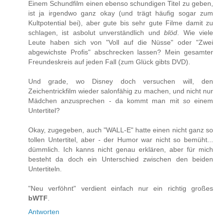
Einem Schundfilm einen ebenso schundigen Titel zu geben,
ist ja irgendwo ganz okay (und trägt häufig sogar zum
Kultpotential bei), aber gute bis sehr gute Filme damit zu
schlagen, ist asbolut unverständlich und
blöd
. Wie viele
Leute haben sich von "Voll auf die Nüsse" oder "Zwei
abgewichste Profis" abschrecken lassen? Mein gesamter
Freundeskreis auf jeden Fall (zum Glück gibts DVD).
Und grade, wo Disney doch versuchen will, den
Zeichentrickfilm wieder salonfähig zu machen, und nicht nur
Mädchen anzusprechen - da kommt man mit
so
einem
Untertitel?
Okay, zugegeben, auch "WALL-E" hatte einen nicht ganz so
tollen Untertitel, aber - der Humor war nicht so bemüht...
dümmlich. Ich kanns nicht genau erklären, aber für mich
besteht da doch ein Unterschied zwischen den beiden
Untertiteln.
"Neu verföhnt" verdient einfach nur ein richtig großes
bWTF
.
Antworten