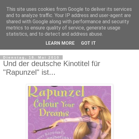
This site uses cookies from Google to deliver its services
and to analyze traffic. Your IP address and user-agent are
shared with Google along with performance and security
metrics to ensure quality of service, generate usage
statistics, and to detect and address abuse.
LEARN MORE
GOT IT
▼
Dienstag, 18. Mai 2010
Und der deutsche Kinotitel für
"Rapunzel" ist...