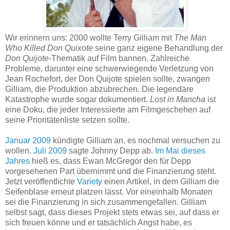
Wir erinnern uns: 2000 wollte Terry Gilliam mit
The Man
Who Killed Don Quixote
seine ganz eigene Behandlung der
Don Quijote
-Thematik auf Film bannen. Zahlreiche
Probleme, darunter eine schwerwiegende Verletzung von
Jean Rochefort, der Don Quijote spielen sollte, zwangen
Gilliam, die Produktion abzubrechen. Die legendäre
Katastrophe wurde sogar dokumentiert.
Lost in Mancha
ist
eine Doku, die jeder Interessierte am Filmgeschehen auf
seine Prioritätenliste setzen sollte.
Januar 2009
kündigte Gilliam an, es nochmal versuchen zu
wollen.
Juli 2009
sagte Johnny Depp ab.
Im Mai dieses
Jahres
hieß es, dass Ewan McGregor den für Depp
vorgesehenen Part übernimmt und die Finanzierung steht.
Jetzt veröffentlichte
Variety
einen Artikel, in dem Gilliam die
Seifenblase erneut platzen lässt. Vor eineinhalb Monaten
sei die Finanzierung in sich zusammengefallen. Gilliam
selbst sagt, dass dieses Projekt stets etwas sei, auf dass er
sich freuen könne und er tatsächlich Angst habe, es