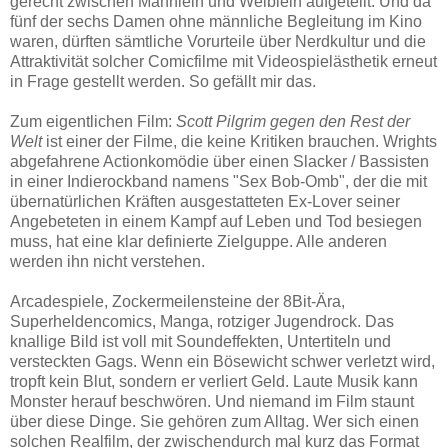
gerecht zwischen Männlein und Weiblein aufgeteilt. Und da
fünf der sechs Damen ohne männliche Begleitung im Kino
waren, dürften sämtliche Vorurteile über Nerdkultur und die
Attraktivität solcher Comicfilme mit Videospielästhetik erneut
in Frage gestellt werden. So gefällt mir das.
Zum eigentlichen Film:
Scott Pilgrim gegen den Rest der
Welt
ist einer der Filme, die keine Kritiken brauchen. Wrights
abgefahrene Actionkomödie über einen Slacker / Bassisten
in einer Indierockband namens "Sex Bob-Omb", der die mit
übernatürlichen Kräften ausgestatteten Ex-Lover seiner
Angebeteten in einem Kampf auf Leben und Tod besiegen
muss, hat eine klar definierte Zielguppe. Alle anderen
werden ihn nicht verstehen.
Arcadespiele, Zockermeilensteine der 8Bit-Ära,
Superheldencomics, Manga, rotziger Jugendrock. Das
knallige Bild ist voll mit Soundeffekten, Untertiteln und
versteckten Gags. Wenn ein Bösewicht schwer verletzt wird,
tropft kein Blut, sondern er verliert Geld. Laute Musik kann
Monster herauf beschwören. Und niemand im Film staunt
über diese Dinge. Sie gehören zum Alltag. Wer sich einen
solchen Realfilm, der zwischendurch mal kurz das Format