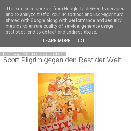
This site uses cookies from Google to deliver its services
and to analyze traffic. Your IP address and user-agent are
shared with Google along with performance and security
metrics to ensure quality of service, generate usage
statistics, and to detect and address abuse.
LEARN MORE
GOT IT
▼
Freitag, 22. Oktober 2010
Scott Pilgrim gegen den Rest der Welt