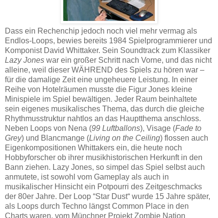
Dass ein Rechenchip jedoch noch viel mehr vermag als
Endlos-Loops, bewies bereits 1984 Spielprogrammierer und
Komponist David Whittaker. Sein Soundtrack zum Klassiker
Lazy Jones
war ein großer Schritt nach Vorne, und das nicht
alleine, weil dieser WÄHREND des Spiels zu hören war –
für die damalige Zeit eine ungeheuere Leistung. In einer
Reihe von Hotelräumen musste die Figur Jones kleine
Minispiele im Spiel bewältigen. Jeder Raum beinhaltete
sein eigenes musikalisches Thema, das durch die gleiche
Rhythmusstruktur nahtlos an das Hauptthema anschloss.
Neben Loops von Nena (
99 Luftballons
), Visage (
Fade to
Grey
) und Blancmange (
Living on the Ceiling
) flossen auch
Eigenkompositionen Whittakers ein, die heute noch
Hobbyforscher ob ihrer musikhistorischen Herkunft in den
Bann ziehen. Lazy Jones, so simpel das Spiel selbst auch
anmutete, ist sowohl vom Gameplay als auch in
musikalischer Hinsicht ein Potpourri des Zeitgeschmacks
der 80er Jahre. Der Loop “Star Dust“ wurde 15 Jahre später,
als Loops durch Techno längst Common Place in den
Charts waren, vom Münchner Projekt Zombie Nation