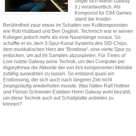
zeigte sich Martin Galway
(l.) verantwortlich. Als
Komponist für C64 Games
stand die Insider-
Berühmtheit zwar etwas im Schatten von Kultkomponisten
wie Rob Hubbard und Ben Daglish. Technisch war er seinen
Kollegen jedoch mehr als eine Nasenlänge voraus. So
schaffte er es, dem 3-Spur-Kanal-Systems des SID-Chips,
dem musikalischen Herz der “Brotdose“, eine vierte Spur zu
entlocken, um auf ihr Samples abzuspielen. Für
Times of
Lore
nutzte Galway seine Technik, um den Computer per
Algorythmus die Akkorde der von ihm komponierten Melodie
zufällig auswählen zu lassen. So entstand quasi ein
Endlossong, der sich auch nach längerer Zeit nicht
zwangsläufig wiederholen musste. Was hätten Ralf Hüttner
und Florian Schneider-Esleben Herrn Galway wohl bezahlt,
um diese Technik auch auf Schallplatte anbieten zu
können?