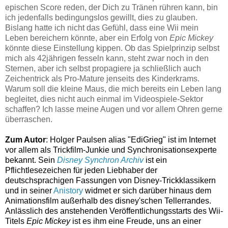
epischen Score reden, der Dich zu Tränen rühren kann, bin
ich jedenfalls bedingungslos gewillt, dies zu glauben.
Bislang hatte ich nicht das Gefühl, dass eine Wii mein
Leben bereichern könnte, aber ein Erfolg von
Epic Mickey
könnte diese Einstellung kippen. Ob das Spielprinzip selbst
mich als 42jährigen fesseln kann, steht zwar noch in den
Sternen, aber ich selbst propagiere ja schließlich auch
Zeichentrick als Pro-Mature jenseits des Kinderkrams.
Warum soll die kleine Maus, die mich bereits ein Leben lang
begleitet, dies nicht auch einmal im Videospiele-Sektor
schaffen? Ich lasse meine Augen und vor allem Ohren gerne
überraschen.
Zum Autor
: Holger Paulsen alias "EdiGrieg" ist im Internet
vor allem als Trickfilm-Junkie und Synchronisationsexperte
bekannt. Sein
Disney Synchron Archiv
ist ein
Pflichtlesezeichen für jeden Liebhaber der
deutschsprachigen Fassungen von Disney-Trickklassikern
und in seiner
Anistory
widmet er sich darüber hinaus dem
Animationsfilm außerhalb des disney'schen Tellerrandes.
Anlässlich des anstehenden Veröffentlichungsstarts des Wii-
Titels
Epic Mickey
ist es ihm eine Freude, uns an einer