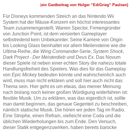
(
ein Gastbeitrag von Holger “EdiGrieg“ Paulsen)
Für Disneys kommenden Streich an das Nintendo Wii
System hat der Mäuse-Konzern ein höchst interessantes
Team zusammengestellt. Warren Spector, Firmengründer
von Junction Point, ist dem versierten Gameplayer
selbstredend kein Unbekannter. Seine Karriere von Origin
bis Looking Glass beinhaltet vor allem Meilensteine wie die
Ultima
-Reihe, die
Wing Commander
-Serie,
System Shock
,
Dark Project - Der Meisterdieb
und
Deus Ex
. Das Novum
dieser Spiele ist neben einer echten Story die nahezu totale
Handlungsfreiheit des Spielers. Was dies für das Gameplay
von
Epic Mickey
bedeuten könnte und wahrscheinlich auch
wird, muss man nicht erklären und soll hier auch nicht das
Thema sein. Hier geht es um etwas, das meiner Meinung
nach bislang noch keiner großen Würdigung widerfahren ist:
flexible Musik. Um zu erklären, was das eigentlich ist, sollte
man damit beginnen, das genaue Gegenteil zu beschreiben,
nämlich statische Musik. Die hören wir jeden Tag im Radio.
Eine Strophe, einen Refrain, vielleicht eine Coda und die
üblichen Wiederholungen bis zum Ende. Den Versuch,
dieser Statik entgegenzuwirken, haben bereits barocke