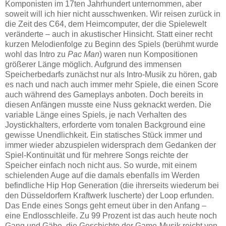
Komponisten im 17ten Jahrhundert unternommen, aber
soweit will ich hier nicht ausschwenken. Wir reisen zurück in
die Zeit des C64, dem Heimcomputer, der die Spielewelt
veränderte – auch in akustischer Hinsicht. Statt einer recht
kurzen Melodienfolge zu Beginn des Spiels (berühmt wurde
wohl das Intro zu
Pac Man
) waren nun Kompositionen
größerer Länge möglich. Aufgrund des immensen
Speicherbedarfs zunächst nur als Intro-Musik zu hören, gab
es nach und nach auch immer mehr Spiele, die einen Score
auch während des Gameplays anboten. Doch bereits in
diesen Anfängen musste eine Nuss geknackt werden. Die
variable Länge eines Spiels, je nach Verhalten des
Joystickhalters, erforderte vom tonalen Background eine
gewisse Unendlichkeit. Ein statisches Stück immer und
immer wieder abzuspielen widersprach dem Gedanken der
Spiel-Kontinuität und für mehrere Songs reichte der
Speicher einfach noch nicht aus. So wurde, mit einem
schielenden Auge auf die damals ebenfalls im Werden
befindliche Hip Hop Generation (die ihrerseits wiederum bei
den Düsseldorfern Kraftwerk luscherte) der Loop erfunden.
Das Ende eines Songs geht erneut über in den Anfang –
eine Endlosschleife. Zu 99 Prozent ist das auch heute noch
Gang und Gäbe, die Geschichte der Game-Musik reicht von