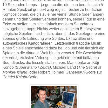
10 Sekunden Loops – ja genau die, die man bereits nach 5
Minuten Spielzeit genervt weg regelt – bishin zu herrlichen
Kompositionen, die bis zu einer viertel Stunde (oder länger)
gehen und den Spieler verleiten können, seine Figur in eine
Ecke zu stellen, um sich einfach mal dem Soundtrack
hinzugeben. Loops: Nichts weiter als eine im Binärsystem
mögliche Spielerei, sicherlich, aber für das Spielegenre eine
ebenso große Erfindung wie Sprites, Extrawaffen und
automatisches Kartografieren. Letztendlich trägt die Musik
eines Spiels entscheidend dazu bei, ob und wie tief sich ein
Spieler in die virtuelle Welt hinein versetzt. Die Geschichte
der erfolgreichsten Videospiele geht einher mit brillanten
Soundtracks, die fesseln statt nerven. Man denke an Kōji
Kondō (
Super Mario
/
Zelda)
, Michael Land (
The Secret of
Monkey Island
) oder Robert Holmes' Gänsehaut-Score zur
Gabriel Knight
-Serie.