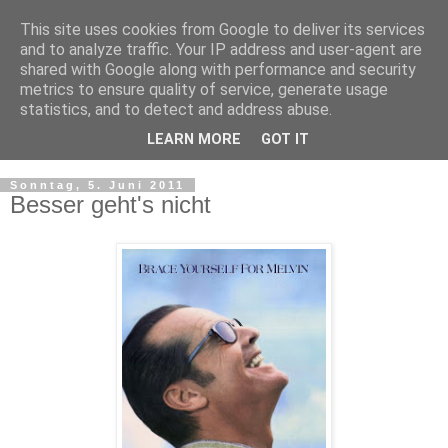
This site uses cookies from Google to deliver its services
and to analyze traffic. Your IP address and user-agent are
shared with Google along with performance and security
metrics to ensure quality of service, generate usage
statistics, and to detect and address abuse.
LEARN MORE
GOT IT
▼
Sonntag, 5. Juni 2011
Besser geht's nicht