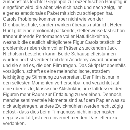
zunächst als leichter Gegenpol zur exzentrischen Hauptfigur
eingeführt wird, die aber, wie sich nach und nach zeigt, ihr
eigenes emotionales Paket mit sich zu schleppen hat.
Carols Probleme kommen aber nicht wie von der
Drehbuchschule, sondern wirken überaus natürlich. Helen
Hunt gibt eine emotional packende, stellenweise fast schon
tränenrührende Performance voller Natürlichkeit ab,
weshalb die deutlich alltäglichere Figur Carols tatsächlich
problemlos neben dem voller Präsenz steckenden Jack
Nicholson bestehen kann. Beide Schauspielleistungen
wurden höchst verdient mit dem Academy-Award prämiert,
und sie sind es, die den Film tragen. Das Skript ist ebenfalls
vorzüglich, schafft es eine melancholische, trotzdem
leichtgängige Stimmung zu verbreiten. Der Film ist nur in
den seltesten Momenten vorhersehbar und verzichtet auf
eine überreizte, klassische Aktstruktur, um stattdessen den
Figuren mehr Raum zur Entfaltung zu verleihen. Dennoch,
manche sentimentale Momente sind auf dem Papier was zu
dick aufgetragen, andere Zwickmühlen werden recht zügig
gelöst - dass dies beim Filmgenuss nicht im geringsten
negativ auffällt, ist den einvernehmenden Darstellern zu
verdanken.