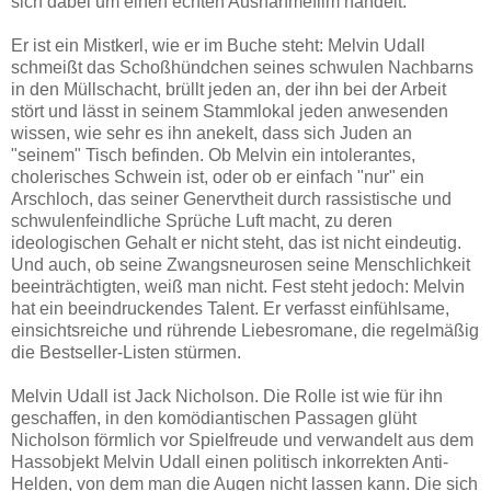
sich dabei um einen echten Ausnahmefilm handelt.
Er ist ein Mistkerl, wie er im Buche steht: Melvin Udall
schmeißt das Schoßhündchen seines schwulen Nachbarns
in den Müllschacht, brüllt jeden an, der ihn bei der Arbeit
stört und lässt in seinem Stammlokal jeden anwesenden
wissen, wie sehr es ihn anekelt, dass sich Juden an
"seinem" Tisch befinden. Ob Melvin ein intolerantes,
cholerisches Schwein ist, oder ob er einfach "nur" ein
Arschloch, das seiner Genervtheit durch rassistische und
schwulenfeindliche Sprüche Luft macht, zu deren
ideologischen Gehalt er nicht steht, das ist nicht eindeutig.
Und auch, ob seine Zwangsneurosen seine Menschlichkeit
beeinträchtigten, weiß man nicht. Fest steht jedoch: Melvin
hat ein beeindruckendes Talent. Er verfasst einfühlsame,
einsichtsreiche und rührende Liebesromane, die regelmäßig
die Bestseller-Listen stürmen.
Melvin Udall ist Jack Nicholson. Die Rolle ist wie für ihn
geschaffen, in den komödiantischen Passagen glüht
Nicholson förmlich vor Spielfreude und verwandelt aus dem
Hassobjekt Melvin Udall einen politisch inkorrekten Anti-
Helden, von dem man die Augen nicht lassen kann. Die sich