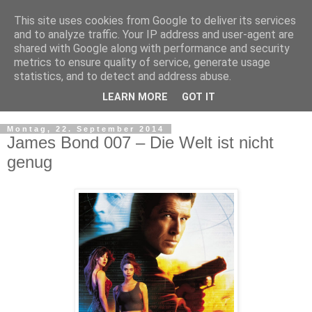
This site uses cookies from Google to deliver its services
and to analyze traffic. Your IP address and user-agent are
shared with Google along with performance and security
metrics to ensure quality of service, generate usage
statistics, and to detect and address abuse.
LEARN MORE
GOT IT
▼
Montag, 22. September 2014
James Bond 007 – Die Welt ist nicht
genug