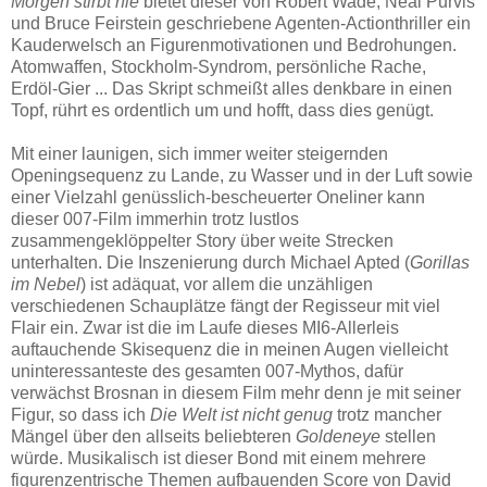
Morgen stirbt nie
bietet dieser von Robert Wade, Neal Purvis
und Bruce Feirstein geschriebene Agenten-Actionthriller ein
Kauderwelsch an Figurenmotivationen und Bedrohungen.
Atomwaffen, Stockholm-Syndrom, persönliche Rache,
Erdöl-Gier ... Das Skript schmeißt alles denkbare in einen
Topf, rührt es ordentlich um und hofft, dass dies genügt.
Mit einer launigen, sich immer weiter steigernden
Openingsequenz zu Lande, zu Wasser und in der Luft sowie
einer Vielzahl genüsslich-bescheuerter Oneliner kann
dieser 007-Film immerhin trotz lustlos
zusammengeklöppelter Story über weite Strecken
unterhalten. Die Inszenierung durch Michael Apted (
Gorillas
im Nebel
) ist adäquat, vor allem die unzähligen
verschiedenen Schauplätze fängt der Regisseur mit viel
Flair ein. Zwar ist die im Laufe dieses MI6-Allerleis
auftauchende Skisequenz die in meinen Augen vielleicht
uninteressanteste des gesamten 007-Mythos, dafür
verwächst Brosnan in diesem Film mehr denn je mit seiner
Figur, so dass ich
Die Welt ist nicht genug
trotz mancher
Mängel über den allseits beliebteren
Goldeneye
stellen
würde. Musikalisch ist dieser Bond mit einem mehrere
figurenzentrische Themen aufbauenden Score von David