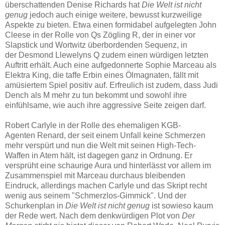
überschattenden Denise Richards hat
Die Welt ist nicht
genug
jedoch auch einige weitere, bewusst kurzweilige
Aspekte zu bieten. Etwa einen formidabel aufgelegten John
Cleese in der Rolle von Qs Zögling R, der in einer vor
Slapstick und Wortwitz überbordenden Sequenz, in
der Desmond Llewelyns Q zudem einen würdigen letzten
Auftritt erhält. Auch eine aufgedonnerte Sophie Marceau als
Elektra King, die taffe Erbin eines Ölmagnaten, fällt mit
amüsiertem Spiel positiv auf. Erfreulich ist zudem, dass Judi
Dench als M mehr zu tun bekommt und sowohl ihre
einfühlsame, wie auch ihre aggressive Seite zeigen darf.
Robert Carlyle in der Rolle des ehemaligen KGB-
Agenten Renard, der seit einem Unfall keine Schmerzen
mehr verspürt und nun die Welt mit seinen High-Tech-
Waffen in Atem hält, ist dagegen ganz in Ordnung. Er
versprüht eine schaurige Aura und hinterlässt vor allem im
Zusammenspiel mit Marceau durchaus bleibenden
Eindruck, allerdings machen Carlyle und das Skript recht
wenig aus seinem "Schmerzlos-Gimmick". Und der
Schurkenplan in
Die Welt ist nicht genug
ist sowieso kaum
der Rede wert. Nach dem denkwürdigen Plot von
Der