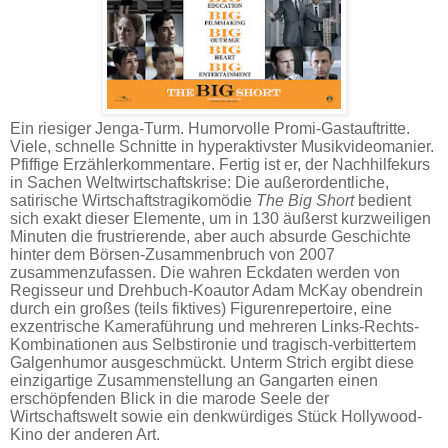
Ein riesiger Jenga-Turm. Humorvolle Promi-Gastauftritte.
Viele, schnelle Schnitte in hyperaktivster Musikvideomanier.
Pfiffige Erzählerkommentare. Fertig ist er, der Nachhilfekurs
in Sachen Weltwirtschaftskrise: Die außerordentliche,
satirische Wirtschaftstragikomödie
The Big Short
bedient
sich exakt dieser Elemente, um in 130 äußerst kurzweiligen
Minuten die frustrierende, aber auch absurde Geschichte
hinter dem Börsen-Zusammenbruch von 2007
zusammenzufassen. Die wahren Eckdaten werden von
Regisseur und Drehbuch-Koautor Adam McKay obendrein
durch ein großes (teils fiktives) Figurenrepertoire, eine
exzentrische Kameraführung und mehreren Links-Rechts-
Kombinationen aus Selbstironie und tragisch-verbittertem
Galgenhumor ausgeschmückt. Unterm Strich ergibt diese
einzigartige Zusammenstellung an Gangarten einen
erschöpfenden Blick in die marode Seele der
Wirtschaftswelt sowie ein denkwürdiges Stück Hollywood-
Kino der anderen Art.