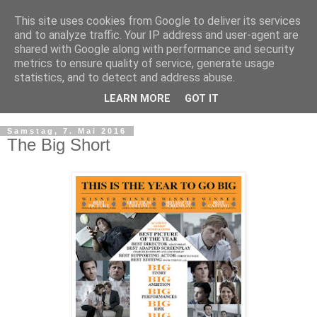
This site uses cookies from Google to deliver its services
and to analyze traffic. Your IP address and user-agent are
shared with Google along with performance and security
metrics to ensure quality of service, generate usage
statistics, and to detect and address abuse.
LEARN MORE
GOT IT
▼
Samstag, 7. Mai 2016
The Big Short