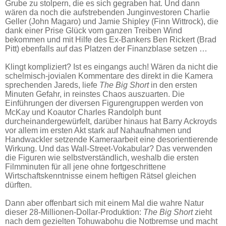
Grube zu stolpern, die es sich gegraben hat. Und dann
wären da noch die aufstrebenden Junginvestoren Charlie
Geller (John Magaro) und Jamie Shipley (Finn Wittrock), die
dank einer Prise Glück vom ganzen Treiben Wind
bekommen und mit Hilfe des Ex-Bankers Ben Rickert (Brad
Pitt) ebenfalls auf das Platzen der Finanzblase setzen …
Klingt kompliziert? Ist es eingangs auch! Wären da nicht die
schelmisch-jovialen Kommentare des direkt in die Kamera
sprechenden Jareds, liefe
The Big Short
in den ersten
Minuten Gefahr, in reinstes Chaos auszuarten. Die
Einführungen der diversen Figurengruppen werden von
McKay und Koautor Charles Randolph bunt
durcheinandergewürfelt, darüber hinaus hat Barry Ackroyds
vor allem im ersten Akt stark auf Nahaufnahmen und
Handwackler setzende Kameraarbeit eine desorientierende
Wirkung. Und das Wall-Street-Vokabular? Das verwenden
die Figuren wie selbstverständlich, weshalb die ersten
Filmminuten für all jene ohne fortgeschrittene
Wirtschaftskenntnisse einem heftigen Rätsel gleichen
dürften.
Dann aber offenbart sich mit einem Mal die wahre Natur
dieser 28-Millionen-Dollar-Produktion:
The Big Short
zieht
nach dem gezielten Tohuwabohu die Notbremse und macht