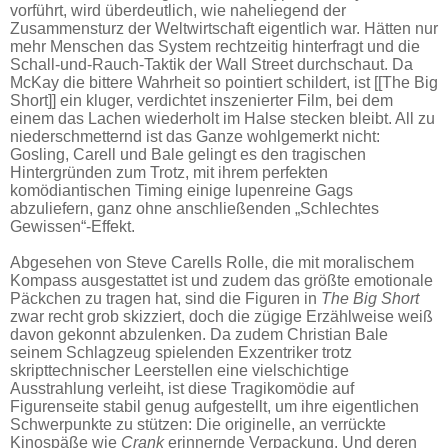
vorführt, wird überdeutlich, wie naheliegend der
Zusammensturz der Weltwirtschaft eigentlich war. Hätten nur
mehr Menschen das System rechtzeitig hinterfragt und die
Schall-und-Rauch-Taktik der Wall Street durchschaut. Da
McKay die bittere Wahrheit so pointiert schildert, ist [[The Big
Short]] ein kluger, verdichtet inszenierter Film, bei dem
einem das Lachen wiederholt im Halse stecken bleibt. All zu
niederschmetternd ist das Ganze wohlgemerkt nicht:
Gosling, Carell und Bale gelingt es den tragischen
Hintergründen zum Trotz, mit ihrem perfekten
komödiantischen Timing einige lupenreine Gags
abzuliefern, ganz ohne anschließenden „Schlechtes
Gewissen“-Effekt.
Abgesehen von Steve Carells Rolle, die mit moralischem
Kompass ausgestattet ist und zudem das größte emotionale
Päckchen zu tragen hat, sind die Figuren in
The Big Short
zwar recht grob skizziert, doch die zügige Erzählweise weiß
davon gekonnt abzulenken. Da zudem Christian Bale
seinem Schlagzeug spielenden Exzentriker trotz
skripttechnischer Leerstellen eine vielschichtige
Ausstrahlung verleiht, ist diese Tragikomödie auf
Figurenseite stabil genug aufgestellt, um ihre eigentlichen
Schwerpunkte zu stützen: Die originelle, an verrückte
Kinospäße wie
Crank
erinnernde Verpackung. Und deren