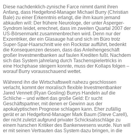
Diese nachdenklich-zynische Farce nimmt damit ihren
Anfang, dass Hedgefond-Manager Michael Burry (Christian
Bale) zu einer Erkenntnis erlangt, die ihm kaum jemand
abkaufen will: Der frühere Neurologe, der unter Asperger-
Syndrom leidet, errechnet, dass im zweiten Quartal 2007 der
US-Börsenmarkt zusammenbrechen wird. Denn nur der
Exzentriker, der ein Glasauge hat und sich im Büro trotz
Super-Spar-Haarschnitt wie ein Rockstar aufführt, bedenkt
die Konsequenzen dessen, dass das Anleihengeschäft
großer Investmentbanken auf faulen Krediten fußt. Nachdem
sich das System jahrelang durch Taschenspielertricks in
eine Hochphase steigern konnte, muss der Kollaps folgen –
worauf Burry vorausschauend wettet.
Während ihn die Wirtschaftswelt nahezu geschlossen
verlacht, kommt der moralisch flexible Investmentbanker
Jared Vennett (Ryan Gosling) Burrys Handeln auf die
Schliche – und wittert das große Geld: Er sucht
Geschäftspartner, mit denen er Gewinn aus der
apokalyptischen Prognose schlagen kann. Eher zufällig
gerät er an Hedgefond-Manager Mark Baum (Steve Carell),
der nicht zuletzt aufgrund privater Schicksalsschläge zu
einem harschen Kritiker des Bankenwesens wurde. Nun will
er mit seinen Vertrauten das System dazu bringen, in die