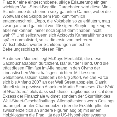
Platz für eine eingeschobene, ulkige Erläuterung einiger
wichtiger Wall-Street-Begriffe. Dargeboten wird diese Mini-
Schulstunde durch einen sexy-galanten Cameo, wobei die
Wortwahl des Skripts dem Publikum förmlich
entgegenschreit: „Jepp, die Vokabeln so zu erläutern, mag
zwar ganz und gar nicht von flüssigem Storytelling zeugen,
aber wir können immer noch Spaß damit haben, nicht
wahr?“ Und selbst wenn sich Ackroyds Kameraführung erst
später normalisiert, so ist die erste von mehreren
Wirtschaftsfachwörter-Schilderungen ein echter
Befreiungsschlag für diesen Film:
Ab diesem Moment liegt McKays Mentalität, die diese
Sachbuchadaption durchzieht, klar auf der Hand. Und die
trägt diesen Film fast im Alleingang in den Olymp der
cineastischen Wirtschaftsgeschichten: Mit kessem
Selbstbewusstsein schildert
The Big Short
, welche Farce
sich bis Anfang 2007 an der Wall Street abspielte. Damit
ähnelt sie in gewissen Aspekten Martin Scorseses
The Wolf
of Wall Street
, bloß dass sich diese Tragikomödie nicht dem
Exzess der Finanzhaie widmet, sondern der Skurrilität des
Wall-Street-Geschäftsalltags. Allerspätestens wenn Goslings
braun gebrannter Charmebolzen (der die Erzählerpflichten
zwischenzeitlich an andere Figuren abgibt) mit einem
Holzklotzturm die Fragilität des US-Hypothekensystems