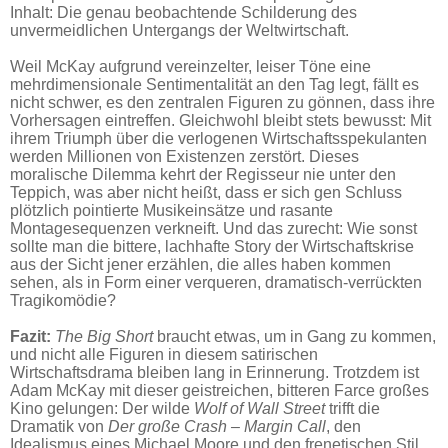
Inhalt: Die genau beobachtende Schilderung des
unvermeidlichen Untergangs der Weltwirtschaft.
Weil McKay aufgrund vereinzelter, leiser Töne eine
mehrdimensionale Sentimentalität an den Tag legt, fällt es
nicht schwer, es den zentralen Figuren zu gönnen, dass ihre
Vorhersagen eintreffen. Gleichwohl bleibt stets bewusst: Mit
ihrem Triumph über die verlogenen Wirtschaftsspekulanten
werden Millionen von Existenzen zerstört. Dieses
moralische Dilemma kehrt der Regisseur nie unter den
Teppich, was aber nicht heißt, dass er sich gen Schluss
plötzlich pointierte Musikeinsätze und rasante
Montagesequenzen verkneift. Und das zurecht: Wie sonst
sollte man die bittere, lachhafte Story der Wirtschaftskrise
aus der Sicht jener erzählen, die alles haben kommen
sehen, als in Form einer verqueren, dramatisch-verrückten
Tragikomödie?
Fazit:
The Big Short
braucht etwas, um in Gang zu kommen,
und nicht alle Figuren in diesem satirischen
Wirtschaftsdrama bleiben lang in Erinnerung. Trotzdem ist
Adam McKay mit dieser geistreichen, bitteren Farce großes
Kino gelungen: Der wilde
Wolf of Wall Street
trifft die
Dramatik von
Der große Crash – Margin Call
, den
Idealismus eines Michael Moore und den frenetischen Stil