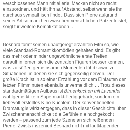
verschlossenen Mann mit allerlei Macken nicht so recht
einzuordnen, und hält ihn auf Abstand, selbst wenn sie ihn
durchaus sympathisch findet. Dass sich Pierre aufgrund
seiner Art so manchen zwischenmenschlichen Patzer leistet,
sorgt für weitere Komplikationen …
Besnard formt seinen unaufgeregt erzählten Film so, wie
viele Standard-Romantikkomödien gehalten sind: Es gibt
das mehr oder minder ungewöhnliche erste Treffen,
daraufhin lernen sich die zentralen Figuren besser kennen,
was zu süßen gemeinsamen Momenten führt sowie zu
Situationen, in denen sie sich gegenseitig nerven. Der
große Krach ist in so einer Erzählung vor dem Einläuten der
letzten Filmminuten ebenfalls unvermeidlich … Trotz dieses
standardmäßigen Aufbaus ist
Birnenkuchen mit Lavendel
wohlgemerkt kein Supermarkt-Fertiggebäck, sondern ein
liebevoll erstelltes Kino-Küchlein. Der konventionellen
Dramaturgie wirkt entgegen, dass in dieser Geschichte über
Zwischenmenschlichkeit die Gefühle nie hochgekocht
werden – passend zum jede Szene an sich reißenden
Pierre. Zwists inszeniert Besnard nicht mit lautklagender