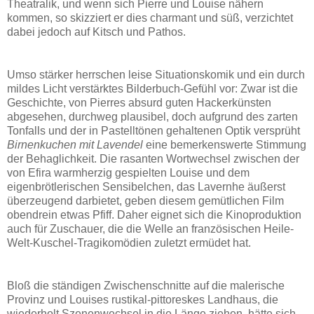
Theatralik, und wenn sich Pierre und Louise nähern
kommen, so skizziert er dies charmant und süß, verzichtet
dabei jedoch auf Kitsch und Pathos.
Umso stärker herrschen leise Situationskomik und ein durch
mildes Licht verstärktes Bilderbuch-Gefühl vor: Zwar ist die
Geschichte, von Pierres absurd guten Hackerkünsten
abgesehen, durchweg plausibel, doch aufgrund des zarten
Tonfalls und der in Pastelltönen gehaltenen Optik versprüht
Birnenkuchen mit Lavendel
eine bemerkenswerte Stimmung
der Behaglichkeit. Die rasanten Wortwechsel zwischen der
von Efira warmherzig gespielten Louise und dem
eigenbrötlerischen Sensibelchen, das Lavernhe äußerst
überzeugend darbietet, geben diesem gemütlichen Film
obendrein etwas Pfiff. Daher eignet sich die Kinoproduktion
auch für Zuschauer, die die Welle an französischen Heile-
Welt-Kuschel-Tragikomödien zuletzt ermüdet hat.
Bloß die ständigen Zwischenschnitte auf die malerische
Provinz und Louises rustikal-pittoreskes Landhaus, die
wiederholt Szenenwechsel in die Länge ziehen, hätte sich