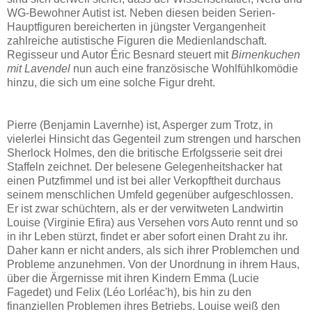
WG-Bewohner Autist ist. Neben diesen beiden Serien-
Hauptfiguren bereicherten in jüngster Vergangenheit
zahlreiche autistische Figuren die Medienlandschaft.
Regisseur und Autor Éric Besnard steuert mit
Birnenkuchen
mit Lavendel
nun auch eine französische Wohlfühlkomödie
hinzu, die sich um eine solche Figur dreht.
Pierre (Benjamin Lavernhe) ist, Asperger zum Trotz, in
vielerlei Hinsicht das Gegenteil zum strengen und harschen
Sherlock Holmes, den die britische Erfolgsserie seit drei
Staffeln zeichnet. Der belesene Gelegenheitshacker hat
einen Putzfimmel und ist bei aller Verkopftheit durchaus
seinem menschlichen Umfeld gegenüber aufgeschlossen.
Er ist zwar schüchtern, als er der verwitweten Landwirtin
Louise (Virginie Efira) aus Versehen vors Auto rennt und so
in ihr Leben stürzt, findet er aber sofort einen Draht zu ihr.
Daher kann er nicht anders, als sich ihrer Problemchen und
Probleme anzunehmen. Von der Unordnung in ihrem Haus,
über die Ärgernisse mit ihren Kindern Emma (Lucie
Fagedet) und Felix (Léo Lorléac'h), bis hin zu den
finanziellen Problemen ihres Betriebs. Louise weiß den