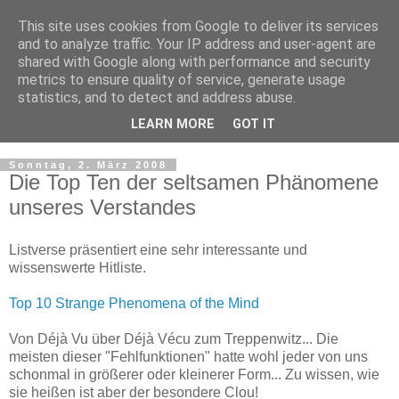
This site uses cookies from Google to deliver its services
and to analyze traffic. Your IP address and user-agent are
shared with Google along with performance and security
metrics to ensure quality of service, generate usage
statistics, and to detect and address abuse.
LEARN MORE
GOT IT
▼
Sonntag, 2. März 2008
Die Top Ten der seltsamen Phänomene
unseres Verstandes
Listverse präsentiert eine sehr interessante und
wissenswerte Hitliste.
Top 10 Strange Phenomena of the Mind
Von Déjà Vu über Déjà Vécu zum Treppenwitz... Die
meisten dieser "Fehlfunktionen" hatte wohl jeder von uns
schonmal in größerer oder kleinerer Form... Zu wissen, wie
sie heißen ist aber der besondere Clou!