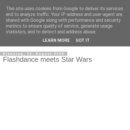
This site uses cookies from Google to deliver its services
and to analyze traffic. Your IP address and user-agent are
shared with Google along with performance and security
metrics to ensure quality of service, generate usage
statistics, and to detect and address abuse.
LEARN MORE
GOT IT
▼
Dienstag, 12. August 2008
Flashdance meets Star Wars