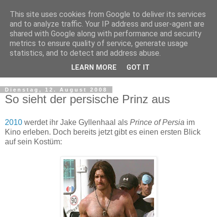
This site uses cookies from Google to deliver its services
and to analyze traffic. Your IP address and user-agent are
shared with Google along with performance and security
metrics to ensure quality of service, generate usage
statistics, and to detect and address abuse.
LEARN MORE
GOT IT
▼
Dienstag, 12. August 2008
So sieht der persische Prinz aus
2010
werdet ihr Jake Gyllenhaal als
Prince of Persia
im
Kino erleben. Doch bereits jetzt gibt es einen ersten Blick
auf sein Kostüm: