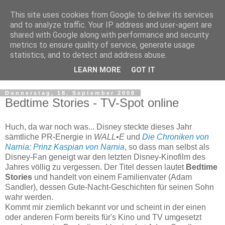
This site uses cookies from Google to deliver its services
and to analyze traffic. Your IP address and user-agent are
shared with Google along with performance and security
metrics to ensure quality of service, generate usage
statistics, and to detect and address abuse.
LEARN MORE
GOT IT
▼
Donnerstag, 18. September 2008
Bedtime Stories - TV-Spot online
Huch, da war noch was... Disney steckte dieses Jahr
sämtliche PR-Energie in
WALL•E
und
Die Chroniken von
Narnia: Prinz Kaspian von Narnia
, so dass man selbst als
Disney-Fan geneigt war den letzten Disney-Kinofilm des
Jahres völlig zu vergessen. Der Titel dessen lautet
Bedtime
Stories
und handelt von einem Familienvater (Adam
Sandler), dessen Gute-Nacht-Geschichten für seinen Sohn
wahr werden.
Kommt mir ziemlich bekannt vor und scheint in der einen
oder anderen Form bereits für's Kino und TV umgesetzt