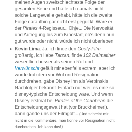
meinen Augen zweitschlechteste Folge der
gesamten Serie und hätte ich damals nicht
solche Langeweile gehabt, hätte ich die zweite
Folge daraufhin gar nicht erst geguckt. Wäre er
der
Pirates 4
-Regisseur... Ohje... Die Nervosität
und Aufregung bis zum Kinostart, ob's denn nun
gut wurde oder nicht, würde ich nicht überleben.
Kevin Lima
: Ja, ich finde den
Goofy-Film
großartig, ich liebe
Tarzan
, finde
102 Dalmatiner
wesentlich besser als seinen Ruf und
Verwünscht
gefällt mir ebenfalls extrem, aber ich
würde trotzdem vor Wut und Resignation
durchdrehen, gäbe Disney ihn als Verbinskis
Nachfolger bekannt. Einfach nur weil es eine so
disney-typische Entscheidung wäre. Und wenn
Disney erstmal bei
Pirates of the Caribbean
die
Entscheidungsgewalt hat (vor Bruckheimer!),
dann gande uns der Filmgott...
(Und schreibt mir
nicht in die Kommentare, man könne vor Resignation nicht
)
durchdrehen. Ich kann das!