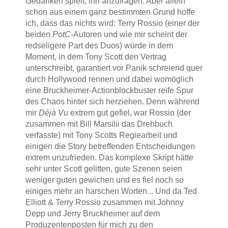
Gedanken spielt, ihn anzufragen. Aber allein
schon aus einem ganz bestimmten Grund hoffe
ich, dass das nichts wird: Terry Rossio (einer der
beiden
PotC
-Autoren und wie mir scheint der
redseligere Part des Duos) würde in dem
Moment, in dem Tony Scott den Vertrag
unterschreibt, garantiert vor Panik schreiend quer
durch Hollywood rennen und dabei womöglich
eine Bruckheimer-Actionblockbuster reife Spur
des Chaos hinter sich herziehen. Denn während
mir
Déjà Vu
extrem gut gefiel, war Rossio (der
zusammen mit Bill Marsilii das Drehbuch
verfasste) mit Tony Scotts Regiearbeit und
einigen die Story betreffenden Entscheidungen
extrem unzufrieden. Das komplexe Skript hätte
sehr unter Scott gelitten, gute Szenen seien
weniger guten gewichen und es fiel noch so
einiges mehr an harschen Worten... Und da Ted
Elliott & Terry Rossio zusammen mit Johnny
Depp und Jerry Bruckheimer auf dem
Produzentenposten für mich zu den