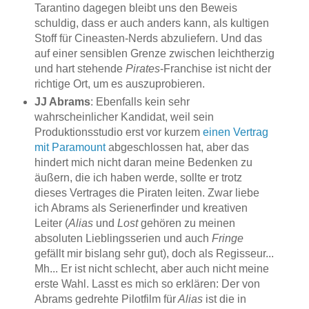
Tarantino dagegen bleibt uns den Beweis
schuldig, dass er auch anders kann, als kultigen
Stoff für Cineasten-Nerds abzuliefern. Und das
auf einer sensiblen Grenze zwischen leichtherzig
und hart stehende
Pirates
-Franchise ist nicht der
richtige Ort, um es auszuprobieren.
JJ Abrams
: Ebenfalls kein sehr
wahrscheinlicher Kandidat, weil sein
Produktionsstudio erst vor kurzem
einen Vertrag
mit Paramount
abgeschlossen hat, aber das
hindert mich nicht daran meine Bedenken zu
äußern, die ich haben werde, sollte er trotz
dieses Vertrages die Piraten leiten. Zwar liebe
ich Abrams als Serienerfinder und kreativen
Leiter (
Alias
und
Lost
gehören zu meinen
absoluten Lieblingsserien und auch
Fringe
gefällt mir bislang sehr gut), doch als Regisseur...
Mh... Er ist nicht schlecht, aber auch nicht meine
erste Wahl. Lasst es mich so erklären: Der von
Abrams gedrehte Pilotfilm für
Alias
ist die in