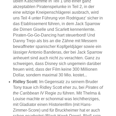
üblen Kaschemme in Teil 1 und einer ganz
akzeptablen Piratenspelunke in Teil 2, in der
eine witzige Kneipenschlägerei ausbrach, wird
uns Teil 4 unter Führung von Rodriguez' sicher in
das Etablissement führen, in dem Jack Sparrow
die Dirnen Giselle und Scarlett kennenlernte.
Piraten-Go-Go-Dancing hart steuerbord! Und
Danny Trejo als bis an die Zähne mit Messern
bewaffneter spanischer Kopfgeldjäger sowie ein
lässiger Antonio Banderas, der bei Jack Sparrow
anheuert sind auch nicht zu verachten. Ganz zu
schweigen, dass Disney sich ungemein darüber
freuen wird, dass der Film keine 300 Millionen
Dollar, sondern maximal 30 Mio. kostet...
Ridley Scott:
Im Gegensatz zu seinem Bruder
Tony traue ich Ridley Scott eher zu, bei
Pirates of
the Caribbean IV
Regie zu führen. Mit Thelma &
Louise machte er schonmal was leichtherziges,
mit Gladiator einen Historienfilm (mit Hans-
Zimmer-Score) und für Bruckheimer hat er auch
schon gearbeitet (
Black Hawk Down
). Bloß sein