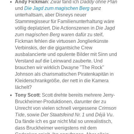
Andy Fickman
: Zwar fand ich
Daddy ohne Plan
und
Die Jagd zum magischen Berg
ganz
unterhaltsam, aber Disneys neuer
Stammregisseur für Familienunterhaltung wäre
völlig deplatziert. Die Actionszenen in
Die Jagd
zum magischen Berg
waren dafür zu steif,
Fickman fehlen die virtuosen Jonglierkünste
Verbinskis, der die gigantsiche Crew
ausbalancierte und opulente Bilder mit Sinn und
Verstand auf die Leinwand zauberte. Und
brauchen wir wirklich Dwayne "The Rock"
Johnson als charismatischen Piratenkapitän in
Kleiderschrankgröße, der nett in die Kamera
lächelt?
Tony Scott
: Scott drehte bereits mehrere Jerry-
Bruckheimer-Produktionen, darunter der zu
Unrecht von vielen schnell vergessene
Crimson
Tide
, sowie
Der Staatsfeind Nr. 1
und
Déjà Vu
.
Da fände ich es gar nicht Mal so unrealistisch,
dass Bruckheimer wenigstens mit dem