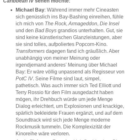
Caribbean IV
sehen möchte:
Michael Bay
: Während immer mehr Cineasten
sich genüsslich ins Bay-Bashing einreihen, fühle
ich mich von
The Rock, Armageddon
,
Die Insel
und den
Bad Boys
grandios unterhalten. Gut, sie
sind keine künstlerischen Glanzleistungen, aber
sie sind tolles, aufpoliertes Popcorn-Kino.
Transformers
dagegen fand ich gräußlich. Aber
unabhängig von meiner Meinung oder
irgendjemand anderes' Meinung über Michael
Bay: Er wäre völlig unpassend als Regisseur von
PotC IV
. Seine Filme sind laut, simpel,
pathetisch. Was auch immer sich Ted Elliott und
Terry Rossio für den Film ausgedacht haben
mögen, ihr Drehbuch würde um jede Menge
Dialog erleichtert, um Explosionen und knackige,
spärlich bekleidete Frauen ergänzt, und auf dem
Soundtrack wird sich jede Menge moderne
Rockmusik tummeln. Die Komplexizität der
Kinoreihe wäre verloren.