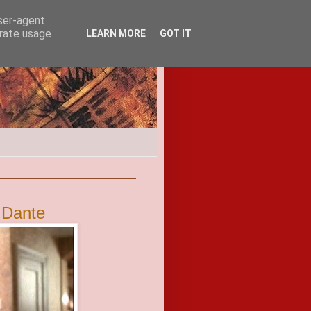
user-agent
erate usage
LEARN MORE
GOT IT
 Dante