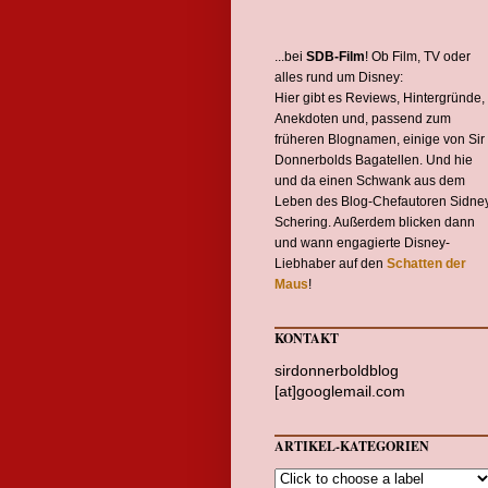
...bei
SDB-Film
! Ob Film, TV oder
alles rund um Disney:
Hier gibt es Reviews, Hintergründe,
Anekdoten und, passend zum
früheren Blognamen, einige von Sir
Donnerbolds Bagatellen. Und hie
und da einen Schwank aus dem
Leben des Blog-Chefautoren Sidne
Schering. Außerdem blicken dann
und wann engagierte Disney-
Liebhaber auf den
Schatten der
Maus
!
KONTAKT
sirdonnerboldblog
[at]googlemail.com
ARTIKEL-KATEGORIEN