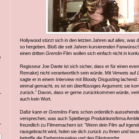
Hollywood stürzt sich in den letzten Jahren auf alles, was 
so hergeben. Bloß die seit Jahren kursierenden Fanwüns
einen dritten
Gremlin
-Film wollen sich einfach nicht in kon
y
Regisseur Joe Dante ist sich sicher, dass er für einen eventu
Remake) nicht verantwortlich sein würde. Mit Verweis auf
sagte er in einem Interview mit Bloody Disgusting lachend:
einmal gemacht, es ist ein überflüssiges Argument; sie ko
zurück." Davon, dass er gerne zurückkommen würde, verl
auch kein Wort.
Dafür kann er
Gremlins
-Fans schon ordentlich aussehen
versprechen, was auch Spielbergs Produktionsfirma Amblin
freundlich zu Filmemachern ist: "Wenn dein Film auf irge
rausgebracht wird, holen sie dich zurück zu ihnen und lass
betreffe die Farbrestauration und den Filmtransfer.