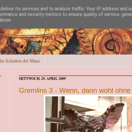
eliver its services and to analyze traffic. Your IP address and 
ormance and security metrics to ensure quality of service, gen
abuse.
Im Schatten der Maus
MITTWOCH, 29. APRIL 2009
Gremlins 3 - Wenn, dann wohl ohne