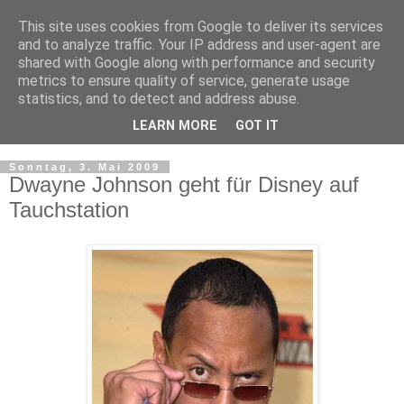
This site uses cookies from Google to deliver its services
and to analyze traffic. Your IP address and user-agent are
shared with Google along with performance and security
metrics to ensure quality of service, generate usage
statistics, and to detect and address abuse.
LEARN MORE
GOT IT
▼
Sonntag, 3. Mai 2009
Dwayne Johnson geht für Disney auf
Tauchstation