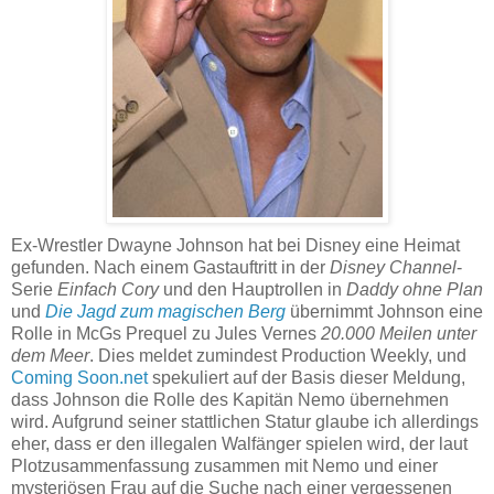
Ex-Wrestler Dwayne Johnson hat bei Disney eine Heimat
gefunden. Nach einem Gastauftritt in der
Disney Channel
-
Serie
Einfach Cory
und den Hauptrollen in
Daddy ohne Plan
und
Die Jagd zum magischen Berg
übernimmt Johnson eine
Rolle in McGs Prequel zu Jules Vernes
20.000 Meilen unter
dem Meer
. Dies meldet zumindest Production Weekly, und
Coming Soon.net
spekuliert auf der Basis dieser Meldung,
dass Johnson die Rolle des Kapitän Nemo übernehmen
wird. Aufgrund seiner stattlichen Statur glaube ich allerdings
eher, dass er den illegalen Walfänger spielen wird, der laut
Plotzusammenfassung zusammen mit Nemo und einer
mysteriösen Frau auf die Suche nach einer vergessenen