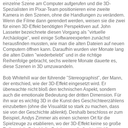
einzelne Szene am Computer aufgerufen und die 3D-
Spezialisten im Pixar-Team positionieren eine zweite
Kamera in den Szenen, ohne die Handlungen zu verändern.
Wenn die Filme dann gerendert werden, weisen sie die zwei
für einen 3D-Effekt benötigten Perspektiven auf. John
Lasseter bezeichnete diesen Vorgang als "virtuelle
Archäologie", weil einige Softwareexperten zunächst
herausfinden mussten, wie man die alten Dateien auf neuen
Computern öffnen kann. Daraufhin wurden vier Monate lang
die alten Daten "wiederbelebt" und in die richtige
Reihenfolge gebracht, sechs weitere Monate dauerte es,
diese Szenen in 3D umzuwandeln.
Bob Whitehill war der führende "Stereographist", der Mann,
der entschied, wie der 3D-Effekt eingesetzt wird. Er
überwachte nicht bloß den technischen Aspekt, sondern
auch die emotionale Bedeutung der dritten Dimension. Für
ihn war es wichtig 3D in die Kunst des Geschichteerzählens
einzubetten (ohne die Visualität so stark zu machen, dass
sie von der Geschichte ablenkt). Deshalb beschloss er zum
Beispiel, Andys Zimmer als einen sicheren Ort für die
Spielzeuge zu etablieren, wo der 3D-Effekt keine so große