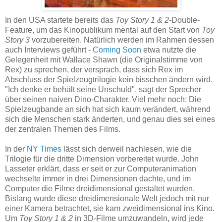
In den USA startete bereits das
Toy Story 1 & 2
-Double-
Feature, um das Kinopublikum mental auf den Start von
Toy
Story 3
vorzubereiten. Natürlich werden im Rahmen dessen
auch Interviews geführt -
Coming Soon
etwa nutzte die
Gelegenheit mit Wallace Shawn (die Originalstimme von
Rex) zu sprechen, der versprach, dass sich Rex im
Abschluss der Spielzeugtrilogie kein bisschen ändern wird.
"Ich denke er behält seine Unschuld", sagt der Sprecher
über seinen naiven Dino-Charakter. Viel mehr noch: Die
Spielzeugbande an sich hat sich kaum verändert, während
sich die Menschen stark änderten, und genau dies sei eines
der zentralen Themen des Films.
In der
NY Times
lässt sich derweil nachlesen, wie die
Trilogie für die dritte Dimension vorbereitet wurde. John
Lasseter erklärt, dass er seit er zur Computeranimation
wechselte immer in drei Dimensionen dachte, und im
Computer die Filme dreidimensional gestaltet wurden.
Bislang wurde diese dreidimensionale Welt jedoch mit nur
einer Kamera betrachtet, sie kam zweidimensional ins Kino.
Um
Toy Story 1 & 2
in 3D-Filme umzuwandeln, wird jede