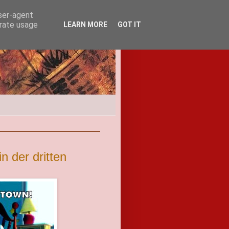
user-agent
erate usage
LEARN MORE
GOT IT
n der dritten