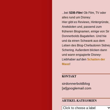
...bei
SDB-Film
! Ob Film, TV oder
alles rund um Disney:
Hier gibt es Reviews, Hintergründe,
Anekdoten und, passend zum
früheren Blognamen, einige von Sir
Donnerbolds Bagatellen. Und hie
und da einen Schwank aus dem
Leben des Blog-Chefautoren Sidne
Schering. Außerdem blicken dann
und wann engagierte Disney-
Liebhaber auf den
Schatten der
Maus
!
KONTAKT
sirdonnerboldblog
[at]googlemail.com
ARTIKEL-KATEGORIEN