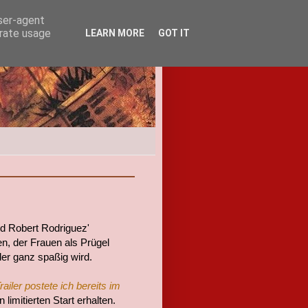
user-agent
erate usage
LEARN MORE
GOT IT
nd Robert Rodriguez'
en, der Frauen als Prügel
oder ganz spaßig wird.
railer postete ich bereits im
 limitierten Start erhalten.