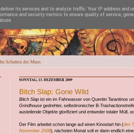
eliver its services and to analyze traffic. Your IP address and 
ormance and security metrics to ensure quality of service, gen
abuse.
Im Schatten der Maus
SONNTAG, 13. DEZEMBER 2009
Bitch Slap: Gone Wild
Bitch Slap
ist ein im Fahrwasser von Quentin Tarantinos u
Grindhouse
gedrehter, selbstironischer B-Trashactionstreif
austeilende Objekte glorifiziert und entweder totaler Müll, 
Der Film arbeitet schon lange auf einen Kinostart hin (
den T
November 2008
), nächsten Monat soll er dann endlich einen