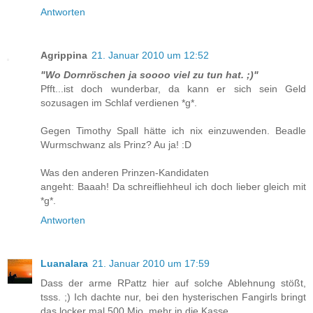
Antworten
Agrippina
21. Januar 2010 um 12:52
"Wo Dornröschen ja soooo viel zu tun hat. ;)"
Pfft...ist doch wunderbar, da kann er sich sein Geld
sozusagen im Schlaf verdienen *g*.
Gegen Timothy Spall hätte ich nix einzuwenden. Beadle
Wurmschwanz als Prinz? Au ja! :D
Was den anderen Prinzen-Kandidaten
angeht: Baaah! Da schreifliehheul ich doch lieber gleich mit
*g*.
Antworten
Luanalara
21. Januar 2010 um 17:59
Dass der arme RPattz hier auf solche Ablehnung stößt,
tsss. ;) Ich dachte nur, bei den hysterischen Fangirls bringt
das locker mal 500 Mio. mehr in die Kasse.