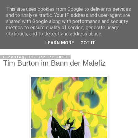
This site uses cookies from Google to deliver its services
and to analyze traffic. Your IP address and user-agent are
shared with Google along with performance and security
metrics to ensure quality of service, generate usage
statistics, and to detect and address abuse.
LEARN MORE
GOT IT
▼
Dienstag, 19. Januar 2010
Tim Burton im Bann der Malefiz