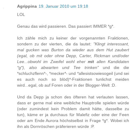
Agrippina
19. Januar 2010 um 19:18
LOL
Genau das wird passieren. Das passiert IMMER *g*.
Ich zähle mich zu keiner der vorgenannten Fraktionen,
sondern zu der vierten, die da lautet:
"Klingt interessant,
mal gucken was Burton da wieder aus dem Hut zaubert
(egal, ob mit oder ohne Depp, Carter, Rickman und/oder
Lee...obwohl im Zweifel wohl eher
mit
allen Kandidaten
*g*), also abwarten und Tee trinken"
und die die
*schluchzflenn*-, *mecker*- und *allesistsowiesogeil (und sei
es auch noch so blöd)*-Fraktionen tunlichst meiden
wird...egal, ob auf Foren oder in der Blogger-Welt :D.
Und da Depp ja schon des öfteren hat verlauten lassen,
dass er gerne mal eine weibliche Hauptrolle spielen würde
(oder zumindest kein Problem damit hätte, dasselbe zu
tun), käme er ja durchaus für Malefiz oder eine der Feen
oder am Ende Aurora höchstselbst in Frage *g*. Wobei ich
ihn als Dornröschen präferieren würde :P.