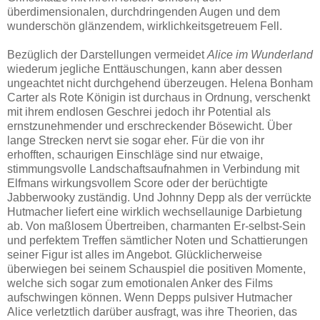
überdimensionalen, durchdringenden Augen und dem
wunderschön glänzendem, wirklichkeitsgetreuem Fell.
Bezüglich der Darstellungen vermeidet
Alice im Wunderland
wiederum jegliche Enttäuschungen, kann aber dessen
ungeachtet nicht durchgehend überzeugen. Helena Bonham
Carter als Rote Königin ist durchaus in Ordnung, verschenkt
mit ihrem endlosen Geschrei jedoch ihr Potential als
ernstzunehmender und erschreckender Bösewicht. Über
lange Strecken nervt sie sogar eher. Für die von ihr
erhofften, schaurigen Einschläge sind nur etwaige,
stimmungsvolle Landschaftsaufnahmen in Verbindung mit
Elfmans wirkungsvollem Score oder der berüchtigte
Jabberwooky zuständig. Und Johnny Depp als der verrückte
Hutmacher liefert eine wirklich wechsellaunige Darbietung
ab. Von maßlosem Übertreiben, charmanten Er-selbst-Sein
und perfektem Treffen sämtlicher Noten und Schattierungen
seiner Figur ist alles im Angebot. Glücklicherweise
überwiegen bei seinem Schauspiel die positiven Momente,
welche sich sogar zum emotionalen Anker des Films
aufschwingen können. Wenn Depps pulsiver Hutmacher
Alice verletztlich darüber ausfragt, was ihre Theorien, das