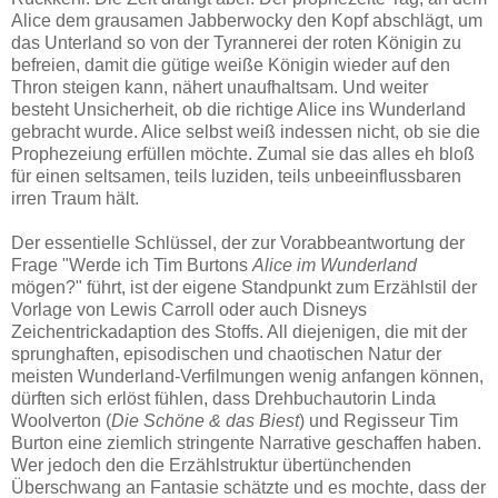
Alice dem grausamen Jabberwocky den Kopf abschlägt, um
das Unterland so von der Tyrannerei der roten Königin zu
befreien, damit die gütige weiße Königin wieder auf den
Thron steigen kann, nähert unaufhaltsam. Und weiter
besteht Unsicherheit, ob die richtige Alice ins Wunderland
gebracht wurde. Alice selbst weiß indessen nicht, ob sie die
Prophezeiung erfüllen möchte. Zumal sie das alles eh bloß
für einen seltsamen, teils luziden, teils unbeeinflussbaren
irren Traum hält.
Der essentielle Schlüssel, der zur Vorabbeantwortung der
Frage "Werde ich Tim Burtons
Alice im Wunderland
mögen?" führt, ist der eigene Standpunkt zum Erzählstil der
Vorlage von Lewis Carroll oder auch Disneys
Zeichentrickadaption des Stoffs. All diejenigen, die mit der
sprunghaften, episodischen und chaotischen Natur der
meisten Wunderland-Verfilmungen wenig anfangen können,
dürften sich erlöst fühlen, dass Drehbuchautorin Linda
Woolverton (
Die Schöne & das Biest
) und Regisseur Tim
Burton eine ziemlich stringente Narrative geschaffen haben.
Wer jedoch den die Erzählstruktur übertünchenden
Überschwang an Fantasie schätzte und es mochte, dass der