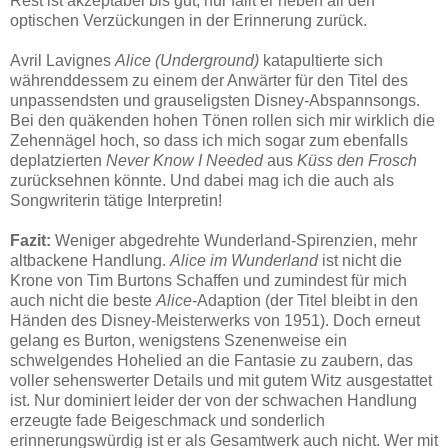
Rest ist akzeptabel bis gut, nur fällt er neben all den
optischen Verzückungen in der Erinnerung zurück.
Avril Lavignes
Alice (Underground)
katapultierte sich
währenddessem zu einem der Anwärter für den Titel des
unpassendsten und grauseligsten Disney-Abspannsongs.
Bei den quäkenden hohen Tönen rollen sich mir wirklich die
Zehennägel hoch, so dass ich mich sogar zum ebenfalls
deplatzierten
Never Know I Needed
aus
Küss den Frosch
zurücksehnen könnte. Und dabei mag ich die auch als
Songwriterin tätige Interpretin!
Fazit:
Weniger abgedrehte Wunderland-Spirenzien, mehr
altbackene Handlung.
Alice im Wunderland
ist nicht die
Krone von Tim Burtons Schaffen und zumindest für mich
auch nicht die beste
Alice
-Adaption (der Titel bleibt in den
Händen des Disney-Meisterwerks von 1951). Doch erneut
gelang es Burton, wenigstens Szenenweise ein
schwelgendes Hohelied an die Fantasie zu zaubern, das
voller sehenswerter Details und mit gutem Witz ausgestattet
ist. Nur dominiert leider der von der schwachen Handlung
erzeugte fade Beigeschmack und sonderlich
erinnerungswürdig ist er als Gesamtwerk auch nicht. Wer mit