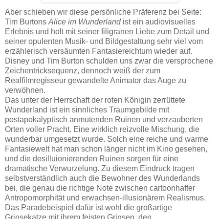
Aber schieben wir diese persönliche Präferenz bei Seite:
Tim Burtons
Alice im Wunderland
ist ein audiovisuelles
Erlebnis und holt mit seiner filigranen Liebe zum Detail und
seiner opulenten Musik- und Bildgestaltung sehr viel vom
erzählerisch versäumten Fantasiereichtum wieder auf.
Disney und Tim Burton schulden uns zwar die versprochene
Zeichentricksequenz, dennoch weiß der zum
Realfilmregisseur gewandelte Animator das Auge zu
verwöhnen.
Das unter der Herrschaft der roten Königin zerrüttete
Wunderland ist ein sinnliches Traumgebilde mit
postapokalyptisch anmutenden Ruinen und verzauberten
Orten voller Pracht. Eine wirklich reizvolle Mischung, die
wunderbar umgesetzt wurde. Solch eine reiche und warme
Fantasiewelt hat man schon länger nicht im Kino gesehen,
und die desilluionierenden Ruinen sorgen für eine
dramatische Verwurzelung. Zu diesem Eindruck tragen
selbstverständlich auch die Bewohner des Wunderlands
bei, die genau die richtige Note zwischen cartoonhafter
Antropomorphität und erwachsen-illusionärem Realismus.
Das Paradebeispiel dafür ist wohl die großartige
Grinsekatze mit ihrem feisten Grinsen, den