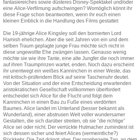
fantasiereiches sowie düsteres Disney-Spektakel und/oder
eine
Alice
-Verfilmung aufschwingen? Womöglich könnt ihr
diese Frage schon beantworten, wenn ihr euch einen
kleinen Einblick in die Handlung des Films gestattet:
Die 19-jährige Alice Kingsley soll den bornierten Lord
Hamish ehelichen. Aber die seit Jahren von ein und dem
selben Traum geplagte junge Frau möchte sich nicht in
diese ungewollte Ehe zwängen lassen. Genauso wenig
möchte sie wie ihre Tante, eine alte Jungfer die noch immer
auf ihren Traumprinzen wartet, enden. Noch dazu erscheint
ihr unentwegt ein weißes Kanninchen in einer Weste, das
mit kritisch-prüfendem Blick auf seine Taschenuhr deutet.
Von der Situation und der eine Entscheidung erwartenden
aristokratischen Gesellschaft vollkommen überfordert
entscheidet sich Alice für die Flucht und folgt dem
Kanninchen in einen Bau zu Fuße eines verdörrten
Baumes. Alice landet im Unterland (besser bekannt als
Wunderland), einer abstrusen Welt voller wundersamer
Gestalten, die sich darüber streiten, ob sie "die richtige"
Alice sei oder nicht. Der verrückte Hutmacher zumindest ist
sich dessen sicher und feiert Alices (vermeintliche?)
Rückkehr. Die Zeit drängt aber. Der prophezeite Tag, an dem