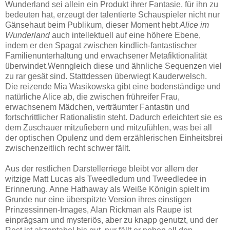
Wunderland sei allein ein Produkt ihrer Fantasie, für ihn zu
bedeuten hat, erzeugt der talentierte Schauspieler nicht nur
Gänsehaut beim Publikum, dieser Moment hebt
Alice im
Wunderland
auch intellektuell auf eine höhere Ebene,
indem er den Spagat zwischen kindlich-fantastischer
Familienunterhaltung und erwachsener Metafiktionalität
überwindet.Wenngleich diese und ähnliche Sequenzen viel
zu rar gesät sind. Stattdessen überwiegt Kauderwelsch.
Die reizende Mia Wasikowska gibt eine bodenständige und
natürliche Alice ab, die zwischen frühreifer Frau,
erwachsenem Mädchen, verträumter Fantastin und
fortschrittlicher Rationalistin steht. Dadurch erleichtert sie es
dem Zuschauer mitzufiebern und mitzufühlen, was bei all
der optischen Opulenz und dem erzählerischen Einheitsbrei
zwischenzeitlich recht schwer fällt.
Aus der restlichen Darstellerriege bleibt vor allem der
witzige Matt Lucas als Tweedledum und Tweedledee in
Erinnerung. Anne Hathaway als Weiße Königin spielt im
Grunde nur eine überspitzte Version ihres einstigen
Prinzessinnen-Images, Alan Rickman als Raupe ist
einprägsam und mysteriös, aber zu knapp genutzt, und der