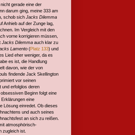
nicht gerade eine der
ann darum ging, meine 333 am
n, schob sich
Jacks Dilemma
uf Anhieb auf der Zunge lag,
chnen. Im Vergleich mit den
ach vorne korrigieren müssen,
t
Jacks Dilemma
auch klar zu
acks Lamento
(
Platz 133
) und
es Lied eher weniger, da es
abe es ist, die Handlung
elt davon, wie der von
uls findende Jack Skellington
rimiert vor seinen
 und erfolglos deren
obsessiven Beginn folgt eine
 Erklärungen eine
de Lösung einredet. Ob dieses
eihnachtens und auch seines
hnachtsfest an sich zu reißen.
mit atmosphörisch-
 zugleich ist.