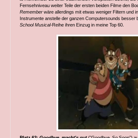
Fernsehniveau weiter Teile der ersten beiden Filme den Bo
Remember
wäre allerdings mit etwas weniger Filtern und i
Instrumente anstelle der ganzen Computersounds besser 
School Musical
-Reihe ihren Einzug in meine Top 60.
Platz 63:
Goodbye, macht's gut
("Goodbye, So Soon") a