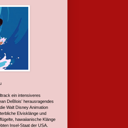
u
rack ein intensiveres
ean DeBlois' herausragendes
n die Walt Disney Animation
terbliche Elvisklänge und
lügelte, hawaiianische Klänge
bten Insel-Staat der USA.