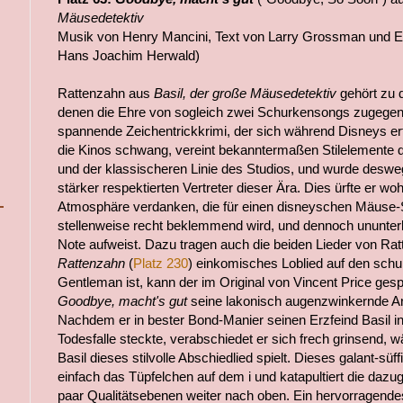
Mäusedetektiv
Musik von Henry Mancini, Text von Larry Grossman und El
Hans Joachim Herwald)
Rattenzahn aus
Basil, der große Mäusedetektiv
gehört zu 
denen die Ehre von sogleich zwei Schurkensongs zugegen
spannende Zeichentrickkrimi, der sich während Disneys erfo
die Kinos schwang, vereint bekanntermaßen Stilelemente
und der klassischeren Linie des Studios, und wurde deswe
stärker respektierten Vertreter dieser Ära. Dies ürfte er wo
Atmosphäre verdanken, die für einen disneyschen Mäuse
stellenweise recht beklemmend wird, und dennoch ununte
Note aufweist. Dazu tragen auch die beiden Lieder von Ra
Rattenzahn
(
Platz 230
) einkomisches Loblied auf den sch
Gentleman ist, kann der im Original von Vincent Price gesp
Goodbye, macht's gut
seine lakonisch augenzwinkernde Art
Nachdem er in bester Bond-Manier seinen Erzfeind Basil in
Todesfalle steckte, verabschiedet er sich frech grinsend, w
Basil dieses stilvolle Abschiedlied spielt. Dieses galant-sü
einfach das Tüpfelchen auf dem i und katapultiert die daz
paar Qualitätsebenen weiter nach oben. Ein hervorragende