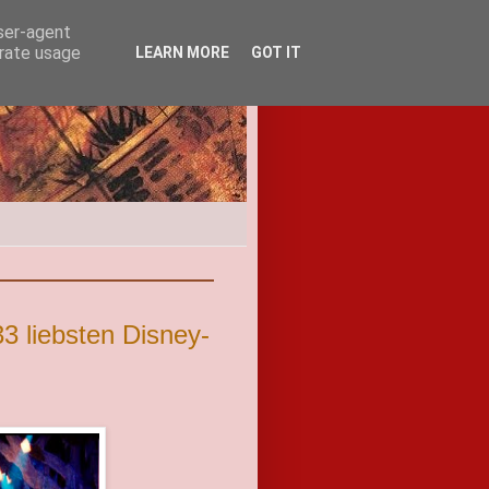
user-agent
erate usage
LEARN MORE
GOT IT
3 liebsten Disney-