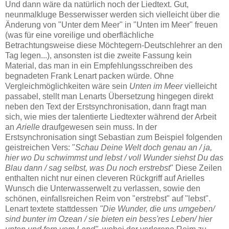
Und dann wäre da natürlich noch der Liedtext. Gut,
neunmalkluge Besserwisser werden sich vielleicht über die
Änderung von "Unter dem Meer" in "Unten im Meer" freuen
(was für eine voreilige und oberflächliche
Betrachtungsweise diese Möchtegern-Deutschlehrer an den
Tag legen...), ansonsten ist die zweite Fassung kein
Material, das man in ein Empfehlungsschreiben des
begnadeten Frank Lenart packen würde. Ohne
Vergleichmöglichkeiten wäre sein
Unten im Meer
vielleicht
passabel, stellt man Lenarts Übersetzung hingegen direkt
neben den Text der Erstsynchronisation, dann fragt man
sich, wie mies der talentierte Liedtexter während der Arbeit
an
Arielle
draufgewesen sein muss. In der
Erstsynchronisation singt Sebastian zum Beispiel folgenden
geistreichen Vers: "
Schau Deine Welt doch genau an / ja,
hier wo Du schwimmst und lebst / voll Wunder siehst Du das
Blau dann / sag selbst, was Du noch erstrebst
" Diese Zeilen
enthalten nicht nur einen cleveren Rückgriff auf Arielles
Wunsch die Unterwasserwelt zu verlassen, sowie den
schönen, einfallsreichen Reim von "erstrebst" auf "lebst".
Lenart textete stattdessen
"Die Wunder, die uns umgeben/
sind bunter im Ozean / sie bieten ein bess'res Leben/ hier