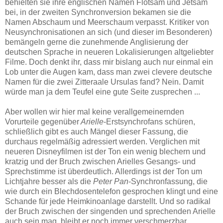
behielten sie ihre englischen Namen Flotsam und Jetsam
bei, in der zweiten Synchronversion bekamen sie die
Namen Abschaum und Meerschaum verpasst. Kritiker von
Neusynchronisationen an sich (und dieser im Besonderen)
bemängeln gerne die zunehmende Anglisierung der
deutschen Sprache in neueren Lokalisierungen altgeliebter
Filme. Doch denkt ihr, dass mir bislang auch nur einmal ein
Lob unter die Augen kam, dass man zwei clevere deutsche
Namen für die zwei Zitteraale Ursulas fand? Nein. Damit
würde man ja dem Teufel eine gute Seite zusprechen ...
Aber wollen wir hier mal keine verallgemeinernden
Vorurteile gegenüber
Arielle
-Erstsynchrofans schüren,
schließlich gibt es auch Mängel dieser Fassung, die
durchaus regelmäßig adressiert werden. Verglichen mit
neueren Disneyfilmen ist der Ton ein wenig blechern und
kratzig und der Bruch zwischen Arielles Gesangs- und
Sprechstimme ist überdeutlich. Allerdings ist der Ton um
Lichtjahre besser als die
Peter Pan
-Synchronfassung, die
wie durch ein Blechdosentelefon gesprochen klingt und eine
Schande für jede Heimkinoanlage darstellt. Und so radikal
der Bruch zwischen der singenden und sprechenden Arielle
auch sein mag, bleibt er noch immer verschmerzbar.