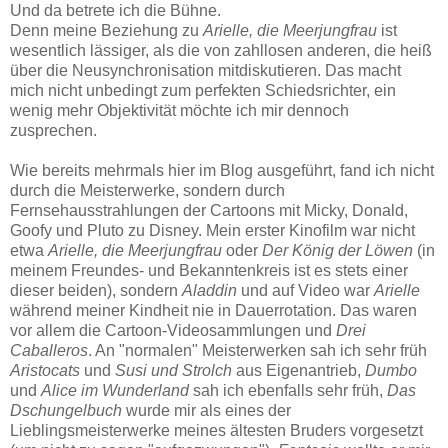
Und da betrete ich die Bühne.
Denn meine Beziehung zu
Arielle, die Meerjungfrau
ist
wesentlich lässiger, als die von zahllosen anderen, die heiß
über die Neusynchronisation mitdiskutieren. Das macht
mich nicht unbedingt zum perfekten Schiedsrichter, ein
wenig mehr Objektivität möchte ich mir dennoch
zusprechen.
Wie bereits mehrmals hier im Blog ausgeführt, fand ich nicht
durch die Meisterwerke, sondern durch
Fernsehausstrahlungen der Cartoons mit Micky, Donald,
Goofy und Pluto zu Disney. Mein erster Kinofilm war nicht
etwa
Arielle, die Meerjungfrau
oder
Der König der Löwen
(in
meinem Freundes- und Bekanntenkreis ist es stets einer
dieser beiden), sondern
Aladdin
und auf Video war
Arielle
während meiner Kindheit
nie in Dauerrotation. Das waren
vor allem die Cartoon-Videosammlungen und
Drei
Caballeros
. An "normalen" Meisterwerken sah ich sehr früh
Aristocats
und
Susi und Strolch
aus Eigenantrieb,
Dumbo
und
Alice im Wunderland
sah ich ebenfalls sehr früh,
Das
Dschungelbuch
wurde mir als eines der
Lieblingsmeisterwerke meines ältesten Bruders vorgesetzt