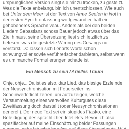
ursprünglichen Version singt sie mir zu trocken, zu gestelzt.
Was die Texte anbelangt, bin ich unentschlossen. Wie auch
bei
Unter dem Meer
ist der Text von
Arme Seelen in Not
in
der ersten Synchronfassung wortgewandter, hält ein
gehobeneres Sprachniveau. Anders als bei den beiden
Liedern Sebastians schoss Bauer jedoch etwas über das
Ziel hinaus, seine Übersetzung liest sich letztlich
zu
belesen, was die gestelzte Wirung des Gesangs nur
verstärkt. Da lassen sich Lenarts Worte schon
schwungvoller sowie verführerischer darbieten, selbst wenn
es um manche Formulierungen schade ist.
Ein Mensch zu sein /
Arielles Traum
Ohje, ohje... Da ist es also, das Lied, das bissige Erzfeinde
der Neusynchronisation mit Feuerseifer ins
Scheinwerferlicht zerren, um aufzuzeigen, welche
Verstümmelung eines wertvollen Kulturgutes diese
Zweitfassung doch darstellt (oder Neusynchronisationen
generell). Der neue Text sei ein stupides Fiasko, eine
Beleidigung des sprachlichen Intellekts. Bevor ich also
spezifischer auf meine Einschätzung beider Fassungen