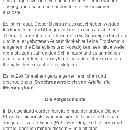
einschlagen, weil ich ein hochbrenzliges Thema wieder
ausgegraben habe und somit wildeste Diskussionen
auslöste.
Es ist mir egal. Dieser Beitrag muss geschrieben werden.
Ich kann es mir nicht länger verkneifen mich aus dieser
Thematik rauszuhalten. Ich werde mein Schweigen brechen,
und in aller gebotenen Ausführlichkeit auf eine Problematik
eingehen, die Disneyfans und Nostalgikern seit mittlerweile
mehr als zehn Jahren den Schlaf raubt und es unmöglich
macht sorgenfrei in Disneyforen zu surfen, ohne in diesen
thematischen krisenherd zu stolpern.
Es ist Zeit für meinen ganz eigenen, ehrlichen und
erschöpfenden
Synchronvergleich von
Arielle, die
Meerjungfrau
!
Die Vorgeschichte
In Deutschland wurden bereits einige der großen Disney-
Klassiker mehrmals synchronisiert, teils um eine bessere
Tonqualität zu erreichen (
Peter Pan
klingt so blechern und
kratzig, dass ich mir bei diesem Film glatt eine