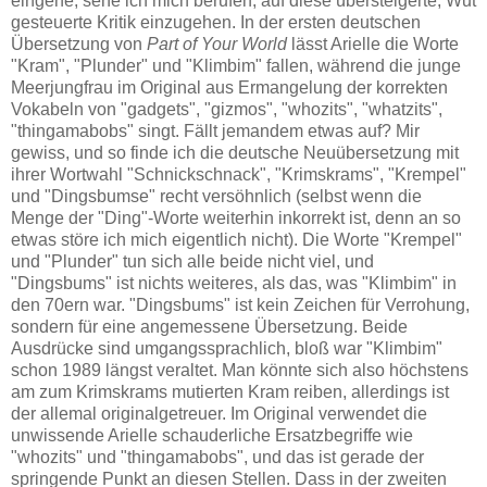
eingehe, sehe ich mich berufen, auf diese übersteigerte, Wut
gesteuerte Kritik einzugehen. In der ersten deutschen
Übersetzung von
Part of Your World
lässt Arielle die Worte
"Kram", "Plunder" und "Klimbim" fallen, während die junge
Meerjungfrau im Original aus Ermangelung der korrekten
Vokabeln von "gadgets", "gizmos", "whozits", "whatzits",
"thingamabobs" singt. Fällt jemandem etwas auf? Mir
gewiss, und so finde ich die deutsche Neuübersetzung mit
ihrer Wortwahl "Schnickschnack", "Krimskrams", "Krempel"
und "Dingsbumse" recht versöhnlich (selbst wenn die
Menge der "Ding"-Worte weiterhin inkorrekt ist, denn an so
etwas störe ich mich eigentlich nicht). Die Worte "Krempel"
und "Plunder" tun sich alle beide nicht viel, und
"Dingsbums" ist nichts weiteres, als das, was "Klimbim" in
den 70ern war. "Dingsbums" ist kein Zeichen für Verrohung,
sondern für eine angemessene Übersetzung. Beide
Ausdrücke sind umgangssprachlich, bloß war "Klimbim"
schon 1989 längst veraltet. Man könnte sich also höchstens
am zum Krimskrams mutierten Kram reiben, allerdings ist
der allemal originalgetreuer. Im Original verwendet die
unwissende Arielle schauderliche Ersatzbegriffe wie
"whozits" und "thingamabobs", und das ist gerade der
springende Punkt an diesen Stellen. Dass in der zweiten