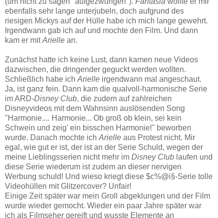
(um nicht zu sagen "aufgezwungen").
Fantasia
wollte er mir
ebenfalls sehr lange unterjubeln, doch aufgrund des
riesigen Mickys auf der Hülle habe ich mich lange gewehrt.
Irgendwann gab ich auf und mochte den Film. Und dann
kam er mit
Arielle
an.
Zunächst hatte ich keine Lust, dann kamen neue Videos
dazwischen, die dringender geguckt werden wollten.
Schließlich habe ich
Arielle
irgendwann mal angeschaut.
Ja, ist ganz fein. Dann kam die qualvoll-harmonische Serie
im ARD
-Disney Club
, die zudem auf zahlreichen
Disneyvideos mit dem Wahnsinn auslösenden Song
"Harmonie.... Harmonie... Ob groß ob klein, sei kein
Schwein und zeig' ein bisschen Harmonie!" beworben
wurde. Danach mochte ich
Arielle
aus Protest nicht. Mir
egal, wie gut er ist, der ist an der Serie Schuld, wegen der
meine Lieblingsserien nicht mehr im
Disney Club
laufen und
diese Serie wiederum ist zudem an dieser nervigen
Werbung schuld! Und wieso kriegt diese $c%@i§-Serie tolle
Videohüllen mit Glitzercover? Unfair!
Einige Zeit später war mein Groll abgeklungen und der Film
wurde wieder gemocht. Wieder ein paar Jahre später war
ich als Filmseher gereift und wusste Elemente an