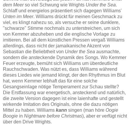
dem Meer
so viel Schwung wie Wrights
Under the Sea
.
Schlaff und energielos präsentiert sich dagegen Williams'
Unten im Meer
. Williams drückt für meinen Geschmack zu
viel, es klingt nahezu so, als versuche er seine dunklere,
"schwarze" Stimme nochmals zu unterstreichen, um sich
von Kemmer abzuheben und die englische Vorlage zu
imitieren. Bei all dem künstlichen Pressen vergaß Williams
allerdings, dass nicht der jamaikanische Akzent von
Sebastian die Beliebtheit von
Under the Sea
ausmachte,
sondern die ansteckende Dynamik des Songs. Wo Kemmer
Feuer erzeugte, bemüht sich Williams um überdeutliche
Rauchschwaden. Was nützt es, dass Williams während
dieses Liedes wie jemand klingt, der den Rhythmus im Blut
hat, wenn Kemmer lebhaft das für eine solche
Gesangseinlage nötige Temperament zur Schau stellte?
Die Erstfassung war energetisch, ansteckend und natürlich,
die zweite Version dagegen ist eine laienhafte und gestellt
wirkende Imitation des Originals, ohne die dazu nötigen
Mittel zu haben. Williams
kann
singen (man höre
Oogie
Boogie
in
Nightmare before Christmas
), aber er verfügt nicht
über den Drive Wrights.