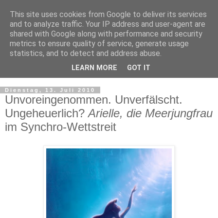
This site uses cookies from Google to deliver its services
and to analyze traffic. Your IP address and user-agent are
shared with Google along with performance and security
metrics to ensure quality of service, generate usage
statistics, and to detect and address abuse.
LEARN MORE
GOT IT
▼
Dienstag, 13. Juli 2010
Unvoreingenommen. Unverfälscht.
Ungeheuerlich?
Arielle, die Meerjungfrau
im Synchro-Wettstreit