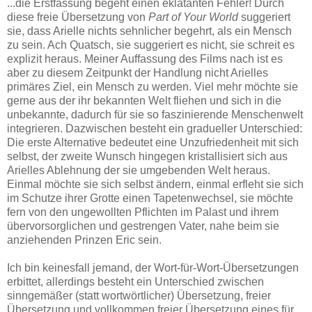
...die Erstfassung begeht einen eklatanten Fehler! Durch
diese freie Übersetzung von
Part of Your World
suggeriert
sie, dass Arielle nichts sehnlicher begehrt, als ein Mensch
zu sein. Ach Quatsch, sie suggeriert es nicht, sie schreit es
explizit heraus. Meiner Auffassung des Films nach ist es
aber zu diesem Zeitpunkt der Handlung nicht Arielles
primäres Ziel, ein Mensch zu werden. Viel mehr möchte sie
gerne aus der ihr bekannten Welt fliehen und sich in die
unbekannte, dadurch für sie so faszinierende Menschenwelt
integrieren. Dazwischen besteht ein gradueller Unterschied:
Die erste Alternative bedeutet eine Unzufriedenheit mit sich
selbst, der zweite Wunsch hingegen kristallisiert sich aus
Arielles Ablehnung der sie umgebenden Welt heraus.
Einmal möchte sie sich selbst ändern, einmal erfleht sie sich
im Schutze ihrer Grotte einen Tapetenwechsel, sie möchte
fern von den ungewollten Pflichten im Palast und ihrem
übervorsorglichen und gestrengen Vater, nahe beim sie
anziehenden Prinzen Eric sein.
Ich bin keinesfall jemand, der Wort-für-Wort-Übersetzungen
erbittet, allerdings besteht ein Unterschied zwischen
sinngemäßer (statt wortwörtlicher) Übersetzung, freier
Übersetzung und vollkommen freier Übersetzung eines für