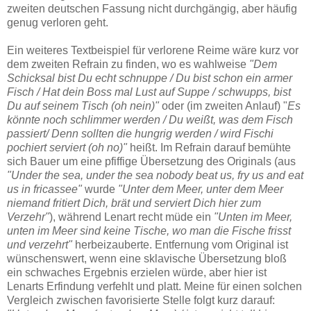
zweiten deutschen Fassung nicht durchgängig, aber häufig
genug verloren geht.
Ein weiteres Textbeispiel für verlorene Reime wäre kurz vor
dem zweiten Refrain zu finden, wo es wahlweise
"Dem
Schicksal bist Du echt schnuppe / Du bist schon ein armer
Fisch / Hat dein Boss mal Lust auf Suppe / schwupps, bist
Du auf seinem Tisch (oh nein)"
oder (im zweiten Anlauf) "
Es
könnte noch schlimmer werden / Du weißt, was dem Fisch
passiert/ Denn sollten die hungrig werden / wird Fischi
pochiert serviert (oh no)"
heißt. Im Refrain darauf bemühte
sich Bauer um eine pfiffige Übersetzung des Originals (aus
"Under the sea, under the sea nobody beat us, fry us and eat
us in fricassee"
wurde
"Unter dem Meer, unter dem Meer
niemand fritiert Dich, brät und serviert Dich hier zum
Verzehr"
), während Lenart recht müde ein
"Unten im Meer,
unten im Meer sind keine Tische, wo man die Fische frisst
und verzehrt"
herbeizauberte. Entfernung vom Original ist
wünschenswert, wenn eine sklavische Übersetzung bloß
ein schwaches Ergebnis erzielen würde, aber hier ist
Lenarts Erfindung verfehlt und platt. Meine für einen solchen
Vergleich zwischen favorisierte Stelle folgt kurz darauf: