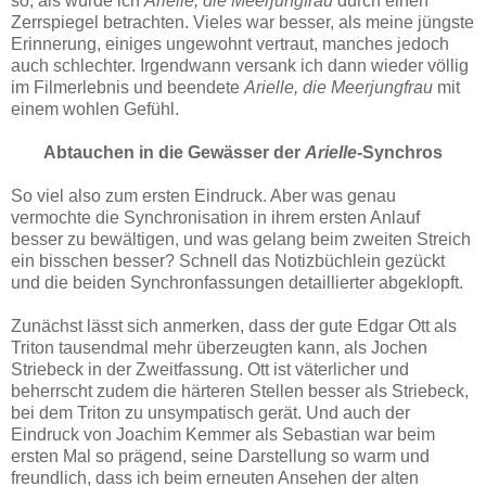
so, als würde ich
Arielle, die Meerjungfrau
durch einen
Zerrspiegel betrachten. Vieles war besser, als meine jüngste
Erinnerung, einiges ungewohnt vertraut, manches jedoch
auch schlechter. Irgendwann versank ich dann wieder völlig
im Filmerlebnis und beendete
Arielle, die Meerjungfrau
mit
einem wohlen Gefühl.
Abtauchen in die Gewässer der
Arielle
-Synchros
So viel also zum ersten Eindruck. Aber was genau
vermochte die Synchronisation in ihrem ersten Anlauf
besser zu bewältigen, und was gelang beim zweiten Streich
ein bisschen besser? Schnell das Notizbüchlein gezückt
und die beiden Synchronfassungen detaillierter abgeklopft.
Zunächst lässt sich anmerken, dass der gute Edgar Ott als
Triton tausendmal mehr überzeugten kann, als Jochen
Striebeck in der Zweitfassung. Ott ist väterlicher und
beherrscht zudem die härteren Stellen besser als Striebeck,
bei dem Triton zu unsympatisch gerät. Und auch der
Eindruck von Joachim Kemmer als Sebastian war beim
ersten Mal so prägend, seine Darstellung so warm und
freundlich, dass ich beim erneuten Ansehen der alten