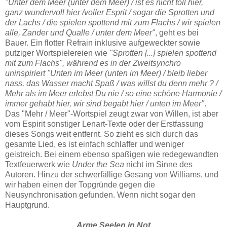
"Unter dem Meer (unter dem Meer) / ist es nicht toll hier,
ganz wundervoll hier /voller Esprit / sogar die Sprotten und
der Lachs / die spielen spottend mit zum Flachs / wir spielen
alle, Zander und Qualle / unter dem Meer"
, geht es bei
Bauer. Ein flotter Refrain inklusive aufgeweckter sowie
putziger Wortspielereien wie
"Sprotten [...] spielen spottend
mit zum Flachs", während es in der Zweitsynchro
uninspiriert "Unten im Meer (unten im Meer) / bleib lieber
nass, das Wasser macht Spaß / was willst du denn mehr ? /
Mehr als im Meer erlebst Du nie / so eine schöne Harmonie /
immer gehabt hier, wir sind begabt hier / unten im Meer"
.
Das "Mehr / Meer"-Wortspiel zeugt zwar von Willen, ist aber
vom Espirit sonstiger Lenart-Texte oder der Erstfassung
dieses Songs weit entfernt. So zieht es sich durch das
gesamte Lied, es ist einfach schlaffer und weniger
geistreich. Bei einem ebenso spaßigen wie redegewandten
Textfeuerwerk wie
Under the Sea
nicht im Sinne des
Autoren. Hinzu der schwerfällige Gesang von Williams, und
wir haben einen der Topgründe gegen die
Neusynchronisation gefunden. Wenn nicht sogar den
Hauptgrund.
Arme Seelen in Not