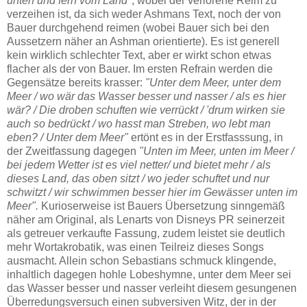
unten und fern vom Land"
, wobei der verlorene Reim zu
verzeihen ist, da sich weder Ashmans Text, noch der von
Bauer durchgehend reimen (wobei Bauer sich bei den
Aussetzern näher an Ashman orientierte). Es ist generell
kein wirklich schlechter Text, aber er wirkt schon etwas
flacher als der von Bauer. Im ersten Refrain werden die
Gegensätze bereits krasser:
"Unter dem Meer, unter dem
Meer / wo wär das Wasser besser und nasser / als es hier
wär? / Die droben schuften wie verrückt / 'drum wirken sie
auch so bedrückt / wo hasst man Streben, wo lebt man
eben? / Unter dem Meer"
ertönt es in der Erstfasssung, in
der Zweitfassung dagegen
"Unten im Meer, unten im Meer /
bei jedem Wetter ist es viel netter/ und bietet mehr / als
dieses Land, das oben sitzt / wo jeder schuftet und nur
schwitzt / wir schwimmen besser hier im Gewässer unten im
Meer".
Kurioserweise ist Bauers Übersetzung sinngemäß
näher am Original, als Lenarts von Disneys PR seinerzeit
als getreuer verkaufte Fassung, zudem leistet sie deutlich
mehr Wortakrobatik, was einen Teilreiz dieses Songs
ausmacht. Allein schon Sebastians schmuck klingende,
inhaltlich dagegen hohle Lobeshymne, unter dem Meer sei
das Wasser besser und nasser verleiht diesem gesungenen
Überredungsversuch einen subversiven Witz, der in der