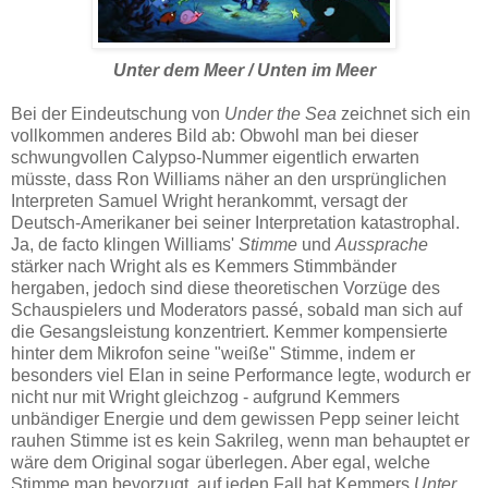
Unter dem Meer / Unten im Meer
Bei der Eindeutschung von
Under the Sea
zeichnet sich ein
vollkommen anderes Bild ab: Obwohl man bei dieser
schwungvollen Calypso-Nummer eigentlich erwarten
müsste, dass Ron Williams näher an den ursprünglichen
Interpreten Samuel Wright herankommt, versagt der
Deutsch-Amerikaner bei seiner Interpretation katastrophal.
Ja, de facto klingen Williams'
Stimme
und
Aussprache
stärker nach Wright als es Kemmers Stimmbänder
hergaben, jedoch sind diese theoretischen Vorzüge des
Schauspielers und Moderators passé, sobald man sich auf
die Gesangsleistung konzentriert. Kemmer kompensierte
hinter dem Mikrofon seine "weiße" Stimme, indem er
besonders viel Elan in seine Performance legte, wodurch er
nicht nur mit Wright gleichzog - aufgrund Kemmers
unbändiger Energie und dem gewissen Pepp seiner leicht
rauhen Stimme ist es kein Sakrileg, wenn man behauptet er
wäre dem Original sogar überlegen. Aber egal, welche
Stimme man bevorzugt, auf jeden Fall hat Kemmers
Unter