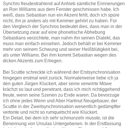
Synchro freudestrahlend auf Anhieb sämtliche Erinnerungen
an Ron Williams aus dem Fenster geschmissen habe. Ich
weiß, dass Sebastian nun ein Akzent fehlt, doch ich spüre
nicht, ihn je anders als mit Kemmer gehört zu haben. Für
den Vergleich der Synchros bedeutet dies, dass man in der
Übersetzung zwar auf eine phonetische Abhebung
Sebastians verzichtete, man nahm ihn seinen Dialekt, das
muss man einfach einsehen. Jedoch behält er bei Kemmer
mehr von seinem Schwung und seiner Heißblütigkeit bei,
als unter Williams. Bei ihm kommt Sebastian wegen des
dicken Akzents zum Erliegen.
Bei Scuttle schreckte ich während der Erstsynchronisation
hingegen erstmal weit zurück. Normalerweise liebe ich ja
den guten Jürgen Kluckert, aber seine verwirrte Möwe
krächzt so laut und penetrant, dass ich mich richtiggehend
freute, wenn seine Szenen zu Ende waren. Da bevorzuge
ich ohne jedes Wenn und Aber Hartmut Neugebauer, der
Scuttle in der Zweitsynchronisation wesentlich gedämpfter
vertonte und nicht so rumquetscht wie Kluckert.
Ein Detail, bei dem ich sehr schmunzeln musste, ist die
Benennung von Ursulas Untergebenen. In der Erstfassung