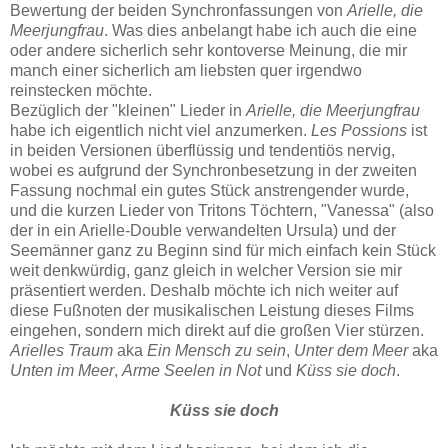
Bewertung der beiden Synchronfassungen von
Arielle, die
Meerjungfrau
. Was dies anbelangt habe ich auch die eine
oder andere sicherlich sehr kontoverse Meinung, die mir
manch einer sicherlich am liebsten quer irgendwo
reinstecken möchte.
Bezüglich der "kleinen" Lieder in
Arielle, die Meerjungfrau
habe ich eigentlich nicht viel anzumerken.
Les Possions
ist
in beiden Versionen überflüssig und tendentiös nervig,
wobei es aufgrund der Synchronbesetzung in der zweiten
Fassung nochmal ein gutes Stück anstrengender wurde,
und die kurzen Lieder von Tritons Töchtern, "Vanessa" (also
der in ein Arielle-Double verwandelten Ursula) und der
Seemänner ganz zu Beginn sind für mich einfach kein Stück
weit denkwürdig, ganz gleich in welcher Version sie mir
präsentiert werden. Deshalb möchte ich nich weiter auf
diese Fußnoten der musikalischen Leistung dieses Films
eingehen, sondern mich direkt auf die großen Vier stürzen.
Arielles Traum
aka
Ein Mensch zu sein
,
Unter dem Meer
aka
Unten im Meer
,
Arme Seelen in Not
und
Küss sie doch
.
Küss sie doch