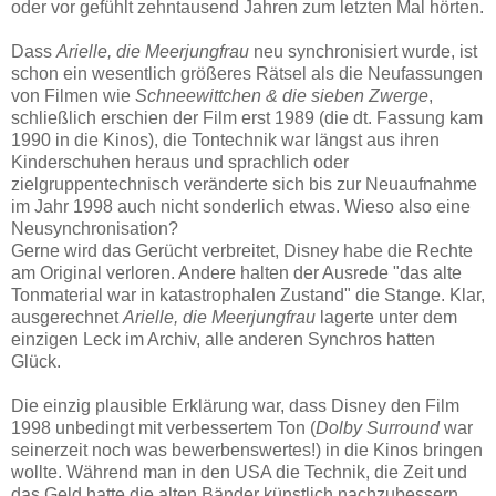
oder vor gefühlt zehntausend Jahren zum letzten Mal hörten.
Dass
Arielle, die Meerjungfrau
neu synchronisiert wurde, ist
schon ein wesentlich größeres Rätsel als die Neufassungen
von Filmen wie
Schneewittchen & die sieben Zwerge
,
schließlich erschien der Film erst 1989 (die dt. Fassung kam
1990 in die Kinos), die Tontechnik war längst aus ihren
Kinderschuhen heraus und sprachlich oder
zielgruppentechnisch veränderte sich bis zur Neuaufnahme
im Jahr 1998 auch nicht sonderlich etwas. Wieso also eine
Neusynchronisation?
Gerne wird das Gerücht verbreitet, Disney habe die Rechte
am Original verloren. Andere halten der Ausrede "das alte
Tonmaterial war in katastrophalen Zustand" die Stange. Klar,
ausgerechnet
Arielle, die Meerjungfrau
lagerte unter dem
einzigen Leck im Archiv, alle anderen Synchros hatten
Glück.
Die einzig plausible Erklärung war, dass Disney den Film
1998 unbedingt mit verbessertem Ton (
Dolby Surround
war
seinerzeit noch was bewerbenswertes!) in die Kinos bringen
wollte. Während man in den USA die Technik, die Zeit und
das Geld hatte die alten Bänder künstlich nachzubessern,