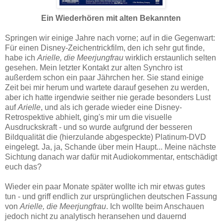
Ein Wiederhören mit alten Bekannten
Springen wir einige Jahre nach vorne; auf in die Gegenwart:
Für einen Disney-Zeichentrickfilm, den ich sehr gut finde,
habe ich
Arielle, die Meerjungfrau
wirklich erstaunlich selten
gesehen. Mein letzter Kontakt zur alten Synchro ist
außerdem schon ein paar Jährchen her. Sie stand einige
Zeit bei mir herum und wartete darauf gesehen zu werden,
aber ich hatte irgendwie seither nie gerade besonders Lust
auf
Arielle
, und als ich gerade wieder eine Disney-
Retrospektive abhielt, ging's mir um die visuelle
Ausdruckskraft - und so wurde aufgrund der besseren
Bildqualität die (hierzulande abgespeckte) Platinum-DVD
eingelegt. Ja, ja, Schande über mein Haupt... Meine nächste
Sichtung danach war dafür mit Audiokommentar, entschädigt
euch das?
Wieder ein paar Monate später wollte ich mir etwas gutes
tun - und griff endlich zur ursprünglichen deutschen Fassung
von
Arielle, die Meerjungfrau
. Ich wollte beim Anschauen
jedoch nicht zu analytisch heransehen und dauernd