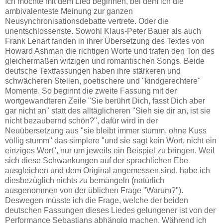
Ich möchte mit dem Lied beginnen, bei dem ich die
ambivalenteste Meinung zur ganzen
Neusynchronisationsdebatte vertrete. Oder die
unentschlossenste. Sowohl Klaus-Peter Bauer als auch
Frank Lenart fanden in ihrer Übersetzung des Textes von
Howard Ashman die richtigen Worte und trafen den Ton des
gleichermaßen witzigen und romantischen Songs. Beide
deutsche Textfassungen haben ihre stärkeren und
schwächeren Stellen, poetischere und "kindgerechtere"
Momente. So beginnt die zweite Fassung mit der
wortgewandteren Zeile "Sie berührt Dich, fasst Dich aber
gar nicht an" statt des alltäglicheren "Sieh sie dir an, ist sie
nicht bezaubernd schön?", dafür wird in der
Neuübersetzung aus "sie bleibt immer stumm, ohne Kuss
völlig stumm" das simplere "und sie sagt kein Wort, nicht ein
einziges Wort", nur um jeweils ein Beispiel zu bringen. Weil
sich diese Schwankungen auf der sprachlichen Ebe
ausgleichen und dem Original angemessen sind, habe ich
diesbezüglich nichts zu bemängeln (natürlich
ausgenommen von der üblichen Frage "Warum?").
Deswegen müsste ich die Frage, welche der beiden
deutschen Fassungen dieses Liedes gelungener ist von der
Performance Sebastians abhängig machen. Während ich