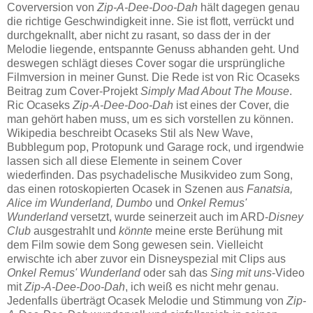
Coverversion von
Zip-A-Dee-Doo-Dah
hält dagegen genau
die richtige Geschwindigkeit inne. Sie ist flott, verrückt und
durchgeknallt, aber nicht zu rasant, so dass der in der
Melodie liegende, entspannte Genuss abhanden geht. Und
deswegen schlägt dieses Cover sogar die ursprüngliche
Filmversion in meiner Gunst. Die Rede ist von Ric Ocaseks
Beitrag zum Cover-Projekt
Simply Mad About The Mouse
.
Ric Ocaseks
Zip-A-Dee-Doo-Dah
ist eines der Cover, die
man gehört haben muss, um es sich vorstellen zu können.
Wikipedia beschreibt Ocaseks Stil als New Wave,
Bubblegum pop, Protopunk und Garage rock, und irgendwie
lassen sich all diese Elemente in seinem Cover
wiederfinden. Das psychadelische Musikvideo zum Song,
das einen rotoskopierten Ocasek in Szenen aus
Fanatsia,
Alice im Wunderland, Dumbo
und
Onkel Remus'
Wunderland
versetzt, wurde seinerzeit auch im ARD-
Disney
Club
ausgestrahlt und
könnte
meine erste Berühung mit
dem Film sowie dem Song gewesen sein. Vielleicht
erwischte ich aber zuvor ein Disneyspezial mit Clips aus
Onkel Remus' Wunderland
oder sah das
Sing mit uns
-Video
mit
Zip-A-Dee-Doo-Dah
, ich weiß es nicht mehr genau.
Jedenfalls überträgt Ocasek Melodie und Stimmung von
Zip-