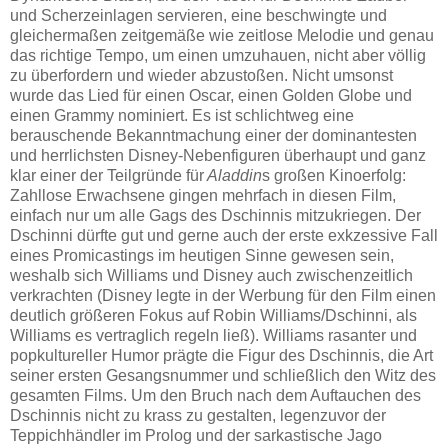
und Scherzeinlagen servieren, eine beschwingte und
gleichermaßen zeitgemäße wie zeitlose Melodie und genau
das richtige Tempo, um einen umzuhauen, nicht aber völlig
zu überfordern und wieder abzustoßen. Nicht umsonst
wurde das Lied für einen Oscar, einen Golden Globe und
einen Grammy nominiert. Es ist schlichtweg eine
berauschende Bekanntmachung einer der dominantesten
und herrlichsten Disney-Nebenfiguren überhaupt und ganz
klar einer der Teilgründe für
Aladdin
s großen Kinoerfolg:
Zahllose Erwachsene gingen mehrfach in diesen Film,
einfach nur um alle Gags des Dschinnis mitzukriegen. Der
Dschinni dürfte gut und gerne auch der erste exkzessive Fall
eines Promicastings im heutigen Sinne gewesen sein,
weshalb sich Williams und Disney auch zwischenzeitlich
verkrachten (Disney legte in der Werbung für den Film einen
deutlich größeren Fokus auf Robin Williams/Dschinni, als
Williams es vertraglich regeln ließ). Williams rasanter und
popkultureller Humor prägte die Figur des Dschinnis, die Art
seiner ersten Gesangsnummer und schließlich den Witz des
gesamten Films. Um den Bruch nach dem Auftauchen des
Dschinnis nicht zu krass zu gestalten, legenzuvor der
Teppichhändler im Prolog und der sarkastische Jago