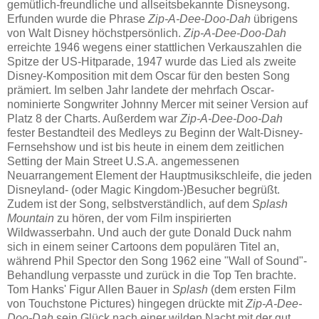
gemütlich-freundliche und allseitsbekannte Disneysong.
Erfunden wurde die Phrase
Zip-A-Dee-Doo-Dah
übrigens
von Walt Disney höchstpersönlich.
Zip-A-Dee-Doo-Dah
erreichte 1946 wegens einer stattlichen Verkauszahlen die
Spitze der US-Hitparade, 1947 wurde das Lied als zweite
Disney-Komposition mit dem Oscar für den besten Song
prämiert. Im selben Jahr landete der mehrfach Oscar-
nominierte Songwriter Johnny Mercer mit seiner Version auf
Platz 8 der Charts. Außerdem war
Zip-A-Dee-Doo-Dah
fester Bestandteil des Medleys zu Beginn der Walt-Disney-
Fernsehshow und ist bis heute in einem dem zeitlichen
Setting der Main Street U.S.A. angemessenen
Neuarrangement Element der Hauptmusikschleife, die jeden
Disneyland- (oder Magic Kingdom-)Besucher begrüßt.
Zudem ist der Song, selbstverständlich, auf dem
Splash
Mountain
zu hören, der vom Film inspirierten
Wildwasserbahn. Und auch der gute Donald Duck nahm
sich in einem seiner Cartoons dem populären Titel an,
während Phil Spector den Song 1962 eine "Wall of Sound"-
Behandlung verpasste und zurück in die Top Ten brachte.
Tom Hanks' Figur Allen Bauer in
Splash
(dem ersten Film
von Touchstone Pictures) hingegen drückte mit
Zip-A-Dee-
Doo-Dah
sein Glück nach einer wilden Nacht mit der gut