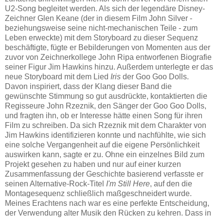
U2-Song begleitet werden. Als sich der legendäre Disney-
Zeichner Glen Keane (der in diesem Film John Silver -
beziehungsweise seine nicht-mechanischen Teile - zum
Leben erweckte) mit dem Storyboard zu dieser Sequenz
beschäftigte, fügte er Bebilderungen von Momenten aus der
zuvor von Zeichnerkollege John Ripa entworfenen Biografie
seiner Figur Jim Hawkins hinzu. Außerdem unterlegte er das
neue Storyboard mit dem Lied
Iris
der Goo Goo Dolls.
Davon inspiriert, dass der Klang dieser Band die
gewünschte Stimmung so gut ausdrückte, kontaktierten die
Regisseure John Rzeznik, den Sänger der Goo Goo Dolls,
und fragten ihn, ob er Interesse hätte einen Song für ihren
Film zu schreiben. Da sich Rzeznik mit dem Charakter von
Jim Hawkins identifizieren konnte und nachfühlte, wie sich
eine solche Vergangenheit auf die eigene Persönlichkeit
auswirken kann, sagte er zu. Ohne ein einzelnes Bild zum
Projekt gesehen zu haben und nur auf einer kurzen
Zusammenfassung der Geschichte basierend verfasste er
seinen Alternative-Rock-Titel
I'm Still Here
, auf den die
Montagesequenz schließlich maßgeschneidert wurde.
Meines Erachtens nach war es eine perfekte Entscheidung,
der Verwendung alter Musik den Rücken zu kehren. Dass in