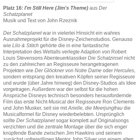
Platz 16:
I'm Still Here (Jim's Theme)
aus
Der
Schatzplanet
Musik und Text von John Rzeznik
Der Schatzplanet
war in vielerlei Hinsicht ein wahres
Ausnahmeprojekt für die Disney-Zeichenstudios. Genauso
wie
Lilo & Stitch
gehörte die in eine fantastische
Interpretation des Weltalls verlegte Adaption von Robert
Louis Stevensons Abenteuerklassiker
Die Schatzinsel
nicht
zu den zahlreichen an Regisseure herangetragenen
Projekten wie
Der Glöckner von Notre Dame
oder
Hercules
,
sondern entsprang den kreativen Köpfen seiner Regisseure
und wurde (über Jahre hinweg) den Disney-Studios als Idee
vorgetragen. Außerdem war der selbst für die hohen
Ansprüche Disneys technisch besonders herausfordernde
Film das erste Nicht-Musical der Regisseure Ron Clements
und John Musker, seit sie mit
Arielle, die Meerjungfrau
die
Musicalformel für Disney wiederbelebten. Ursprünglich
sollte
Der Schatzplanet
sogar komplett auf Originalsongs
verzichten und die zentrale Montage über die sich enger
knüpfende Bande zwischen Jim Hawkins und seinem
zunächst unfreiwilligen Mentor John Silver von einem alten