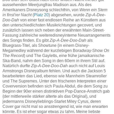
aussehenden Meerjungfrau Madison aus. Als des
Amerikaners Disneysong schlechthin, von
Wenn ein Stern
in finst'rer Nacht
(
Platz 20
) abgesehen, wurde
Zip-A-Dee-
Doo-Dah
von einer fast endlosen Reihe an Künstlern aus
den unterschiedlichsten Musikrichtungen gecovert, und
zusätzlich lassen sich neben der erwähnten Main-Street-
Fassung zahlreiche weiteredisneyinterne Neuarrangements
des Songs finden. Es gibt
Zip-A-Dee-Doo-Dah
als
Bluegrass-Titel, als Showtune (in einem Disney-
Megamedley während der kurzlebigen Boradway-Show
On
The Record
) und The Gayletts, eine frühe jamaikanische
Ska-Band, nahm den Song in den 60ern in ihrem Stil auf.
Natürlich durfte
Zip-A-Dee-Doo-Dah
auch nicht auf Louis
Armstrongs Disneyalbum fehlen. Und auch die Jackson 5
bearbeiteten das Lied, ebenso wie Mannheim Steamroller
und The Supremes. Unter den frischeren Interpreten einer
Coverversion befinden sich Paula Abdul, die dem Song zu
Beginn der 90er einen distinktiven Pop-Dance-Anstrich gab
(der mittlerweile stärker alterte als das Original), und
jedermanns Disneylieblings-Starlet Miley Cyrus, deren
Cover gar nicht mal so ansstrengend ist, wie man erwarten
könnte. Es ist eher sogar etwas zu lahm. Meine liebste