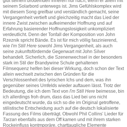
gibt seinem brodelnden Inneren nur nach, wenn er allein mit
seinem Solarbord unterwegs ist. Jims Gefühlskomplex wird
mit diesem Song greifbar und verständlich gemacht, seine
Vergangenheit vertieft und gleichzeitig macht das Lied der
innere Zwist zwischen aufkeimender Hoffnung und auf
Erfahrung basierender Hoffnungslosigkeit unkompliziert
verdeutlicht. Denn der Tonfall der Komposition von John
Rzeznik spricht Bände. Es ist für mich völlig faszinierend,
wie
I'm Still Here
sowohl Jims Vergangenheit, als auch
seine zukunftsfördernde Gegenwart mit John Silver
behandelt. Sicherlich, die Szenenwechsel in der besonders
stark im Stil der Brandywine Schule gehaltenen
Filmsequenz helfen bei dieser Wirkung, doch schon der Text
allein wechselt zwischen den Gründen für die
Verschlossenheit des lyrischen Ichs und dem, was ihn
gegenüber seines Umfelds wieder auftauen lässt. Trotz der
Bedeutung, die ich dem Text von
I'm Still Here
beimesse, bin
ich allerdings froh drum, dass das Lied bei uns nicht
eingedeutscht wurde, da sich so die im Original getroffene,
stilistische Entscheidung auch auf die deutsch lokalisierte
Fassung des Films überträgt. Obwohl Phil Collins' Lieder für
Tarzan
ebenfalls aus dem Off kamen und mit ihrem starken
Rockeinfluss kontmporäre, charttaugliche Elemente