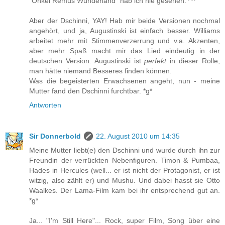
"Onkel Remus Wunderland" hab ich nie gesehen. ^^
Aber der Dschinni, YAY! Hab mir beide Versionen nochmal
angehört, und ja, Augustinski ist einfach besser. Williams
arbeitet mehr mit Stimmenverzerrung und v.a. Akzenten,
aber mehr Spaß macht mir das Lied eindeutig in der
deutschen Version. Augustinski ist
perfekt
in dieser Rolle,
man hätte niemand Besseres finden können.
Was die begeisterten Erwachsenen angeht, nun - meine
Mutter fand den Dschinni furchtbar. *g*
Antworten
Sir Donnerbold
22. August 2010 um 14:35
Meine Mutter liebt(e) den Dschinni und wurde durch ihn zur
Freundin der verrückten Nebenfiguren. Timon & Pumbaa,
Hades in Hercules (well... er ist nicht der Protagonist, er ist
witzig, also zählt er) und Mushu. Und dabei hasst sie Otto
Waalkes. Der Lama-Film kam bei ihr entsprechend gut an.
*g*
Ja... "I'm Still Here"... Rock, super Film, Song über eine