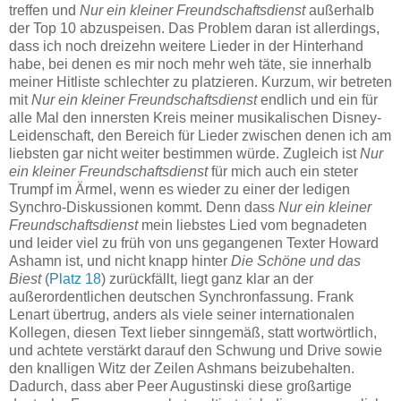
treffen und
Nur ein kleiner Freundschaftsdienst
außerhalb
der Top 10 abzuspeisen. Das Problem daran ist allerdings,
dass ich noch dreizehn weitere Lieder in der Hinterhand
habe, bei denen es mir noch mehr weh täte, sie innerhalb
meiner Hitliste schlechter zu platzieren. Kurzum, wir betreten
mit
Nur ein kleiner Freundschaftsdienst
endlich und ein für
alle Mal den innersten Kreis meiner musikalischen Disney-
Leidenschaft, den Bereich für Lieder zwischen denen ich am
liebsten gar nicht weiter bestimmen würde. Zugleich ist
Nur
ein kleiner Freundschaftsdienst
für mich auch ein steter
Trumpf im Ärmel, wenn es wieder zu einer der ledigen
Synchro-Diskussionen kommt. Denn dass
Nur ein kleiner
Freundschaftsdienst
mein liebstes Lied vom begnadeten
und leider viel zu früh von uns gegangenen Texter Howard
Ashamn ist, und nicht knapp hinter
Die Schöne und das
Biest
(
Platz 18
) zurückfällt, liegt ganz klar an der
außerordentlichen deutschen Synchronfassung. Frank
Lenart übertrug, anders als viele seiner internationalen
Kollegen, diesen Text lieber sinngemäß, statt wortwörtlich,
und achtete verstärkt darauf den Schwung und Drive sowie
den knalligen Witz der Zeilen Ashmans beizubehalten.
Dadurch, dass aber Peer Augustinski diese großartige