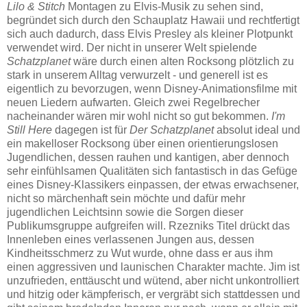
Lilo & Stitch
Montagen zu Elvis-Musik zu sehen sind,
begründet sich durch den Schauplatz Hawaii und rechtfertigt
sich auch dadurch, dass Elvis Presley als kleiner Plotpunkt
verwendet wird. Der nicht in unserer Welt spielende
Schatzplanet
wäre durch einen alten Rocksong plötzlich zu
stark in unserem Alltag verwurzelt - und generell ist es
eigentlich zu bevorzugen, wenn Disney-Animationsfilme mit
neuen Liedern aufwarten. Gleich zwei Regelbrecher
nacheinander wären mir wohl nicht so gut bekommen.
I'm
Still Here
dagegen ist für
Der Schatzplanet
absolut ideal und
ein makelloser Rocksong über einen orientierungslosen
Jugendlichen, dessen rauhen und kantigen, aber dennoch
sehr einfühlsamen Qualitäten sich fantastisch in das Gefüge
eines Disney-Klassikers einpassen, der etwas erwachsener,
nicht so märchenhaft sein möchte und dafür mehr
jugendlichen Leichtsinn sowie die Sorgen dieser
Publikumsgruppe aufgreifen will. Rzezniks Titel drückt das
Innenleben eines verlassenen Jungen aus, dessen
Kindheitsschmerz zu Wut wurde, ohne dass er aus ihm
einen aggressiven und launischen Charakter machte. Jim ist
unzufrieden, enttäuscht und wütend, aber nicht unkontrolliert
und hitzig oder kämpferisch, er vergräbt sich stattdessen und