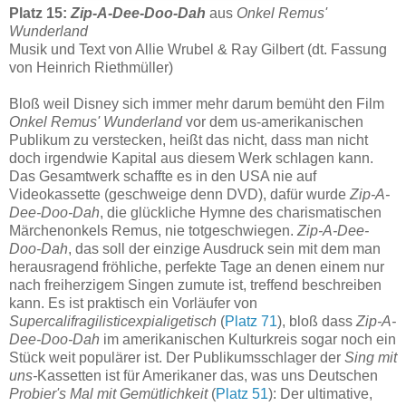
Platz 15:
Zip-A-Dee-Doo-Dah
aus
Onkel Remus'
Wunderland
Musik und Text von Allie Wrubel & Ray Gilbert (dt. Fassung
von Heinrich Riethmüller)
Bloß weil Disney sich immer mehr darum bemüht den Film
Onkel Remus' Wunderland
vor dem us-amerikanischen
Publikum zu verstecken, heißt das nicht, dass man nicht
doch irgendwie Kapital aus diesem Werk schlagen kann.
Das Gesamtwerk schaffte es in den USA nie auf
Videokassette (geschweige denn DVD), dafür wurde
Zip-A-
Dee-Doo-Dah
, die glückliche Hymne des charismatischen
Märchenonkels Remus, nie totgeschwiegen.
Zip-A-Dee-
Doo-Dah
, das soll der einzige Ausdruck sein mit dem man
herausragend fröhliche, perfekte Tage an denen einem nur
nach freiherzigem Singen zumute ist, treffend beschreiben
kann. Es ist praktisch ein Vorläufer von
Supercalifragilisticexpialigetisch
(
Platz 71
), bloß dass
Zip-A-
Dee-Doo-Dah
im amerikanischen Kulturkreis sogar noch ein
Stück weit populärer ist. Der Publikumsschlager der
Sing mit
uns-
Kassetten ist für Amerikaner das, was uns Deutschen
Probier's Mal mit Gemütlichkeit
(
Platz 51
): Der ultimative,