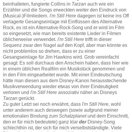
beinhalteten, fungierte Collins in
Tarzan
auch wie ein
Erzähler und die Songs erweckten weiter den Eindruck von
(Musical-)Filmliedern.
I'm Still Here
dagegen ist keine ins Off
verlagerte Gesangseinlage mit Einflüssen des Alternative
Rock, es ist ein Alternative-Rock-Song und er wird im Film
so eingesetzt, wie man bereits existente Lieder in Filmen
üblicherweise verwendet.
I'm Still Here
trifft in dieser
Sequenz zwar den Nagel auf den Kopf, aber man könnte es
nicht problemlos so drehen, dass er zu einer
Gesangseinlage für Jim Hawkins wird. Grob vereinfacht
gesagt: Es soll durchaus den Anschein haben, dass hier wie
in einem üblichen Realfilm ein Musikstück genommen und
in den Film eingearbeitet wurde. Mit einer Eindeutschung
hätte man diesen aus dem Disney-Kanon herausstechende
Musikverwendung wieder etwas von ihrer Eindeutigkeit
verloren und
I'm Still Here
assoziativ näher an Disneys
Tarzan
gerückt.
Zu guter Letzt sei noch erwähnt, dass
I'm Still Here
, wohl
unter anderem auch deswegen (sowie aufgrund meiner
emotionalen Bindung zum
Schatzplanet
und dem Einschnitt,
den er für mich bedeutete) ganz klar
der
Disney-Song
schlechthin ist, der sich für mich verselbstständigte. Viele