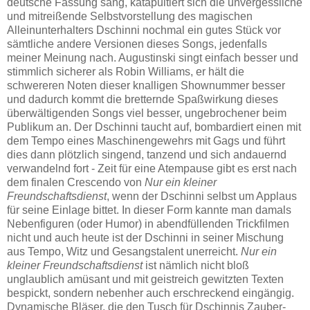
deutsche Fassung sang, katapultiert sich die unvergessliche
und mitreißende Selbstvorstellung des magischen
Alleinunterhalters Dschinni nochmal ein gutes Stück vor
sämtliche andere Versionen dieses Songs, jedenfalls
meiner Meinung nach. Augustinski singt einfach besser und
stimmlich sicherer als Robin Williams, er hält die
schwereren Noten dieser knalligen Shownummer besser
und dadurch kommt die bretternde Spaßwirkung dieses
überwältigenden Songs viel besser, ungebrochener beim
Publikum an. Der Dschinni taucht auf, bombardiert einen mit
dem Tempo eines Maschinengewehrs mit Gags und führt
dies dann plötzlich singend, tanzend und sich andauernd
verwandelnd fort - Zeit für eine Atempause gibt es erst nach
dem finalen Crescendo von
Nur ein kleiner
Freundschaftsdienst
, wenn der Dschinni selbst um Applaus
für seine Einlage bittet. In dieser Form kannte man damals
Nebenfiguren (oder Humor) in abendfüllenden Trickfilmen
nicht und auch heute ist der Dschinni in seiner Mischung
aus Tempo, Witz und Gesangstalent unerreicht.
Nur ein
kleiner Freundschaftsdienst
ist nämlich nicht bloß
unglaublich amüsant und mit geistreich gewitzten Texten
bespickt, sondern nebenher auch erschreckend eingängig.
Dynamische Bläser, die den Tusch für Dschinnis Zauber-