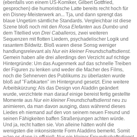
(ebenfalls von einem US-Komiker, Gilbert Gottfried,
gesprochen) die humoristische Latte bereits recht hoch für
ein Disney-Meisterwerk an... Tja, und dann sprengt das
blaue Ungetüm sämtliche Standards. Vergleichbar ist diese
Szene bloß noch mit den
Rosa Elefanten
aus
Dumbo
und
dem Titellied von
Drei Caballeros,
zwei weiteren
Sequenzen mit flotten Liedern, psychadelischer Logik und
rasantem Bildwitz. Bloß waren diese Sonsg weniger
handlungsrelevant als
Nur ein kleiner Freundschaftsdienst.
Gemein haben alle drei allerdings den Verzicht auf richtige
Hintergründe: Um das Augenmerk auf das schnelle Treiben
der Figuren zu lenken und weder die Macher des Films,
noch die Sehnerven des Publikums zu überlasten wurde
bloß auf "Farbkarten" im Hintergrund gesetzt. Eine weitere
Arbeitskürzung: Als das Design von Aladdin geändert
wurde, verzichtete man darauf einige bereist fertig gestellte
Momente aus
Nur ein kleiner Freundschaftsdienst
neu zu
animieren, da man davon ausging, dass während dieses
Liedes eh niemand auf den von seinem neuen Freund und
seinen Fähigkeiten baffen Straßenjungen achten würde.
Und ja, recht hatten sie. Von alleine hätten wohl die
wenigsten die inkonsistente Form Aladdins bemerkt. Somit
wäre es dann ja offiziell:
Nur ein kleiner Freundschaftsdienst