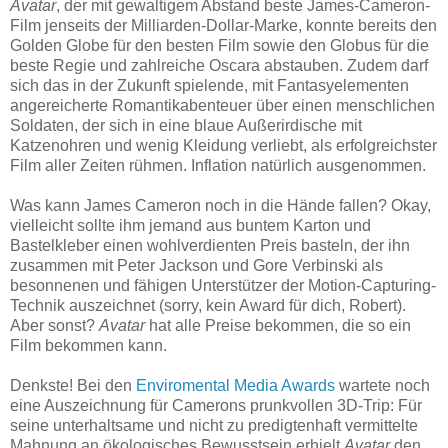
Avatar
, der mit gewaltigem Abstand beste James-Cameron-
Film jenseits der Milliarden-Dollar-Marke, konnte bereits den
Golden Globe für den besten Film sowie den Globus für die
beste Regie und zahlreiche Oscara abstauben. Zudem darf
sich das in der Zukunft spielende, mit Fantasyelementen
angereicherte Romantikabenteuer über einen menschlichen
Soldaten, der sich in eine blaue Außerirdische mit
Katzenohren und wenig Kleidung verliebt, als erfolgreichster
Film aller Zeiten rühmen. Inflation natürlich ausgenommen.
Was kann James Cameron noch in die Hände fallen? Okay,
vielleicht sollte ihm jemand aus buntem Karton und
Bastelkleber einen wohlverdienten Preis basteln, der ihn
zusammen mit Peter Jackson und Gore Verbinski als
besonnenen und fähigen Unterstützer der Motion-Capturing-
Technik auszeichnet (sorry, kein Award für dich, Robert).
Aber sonst?
Avatar
hat alle Preise bekommen, die so ein
Film bekommen kann.
Denkste! Bei den
Enviromental Media Awards
wartete noch
eine Auszeichnung für Camerons prunkvollen 3D-Trip: Für
seine unterhaltsame und nicht zu predigtenhaft vermittelte
Mahnung an ökologisches Bewusstsein erhielt
Avatar
den