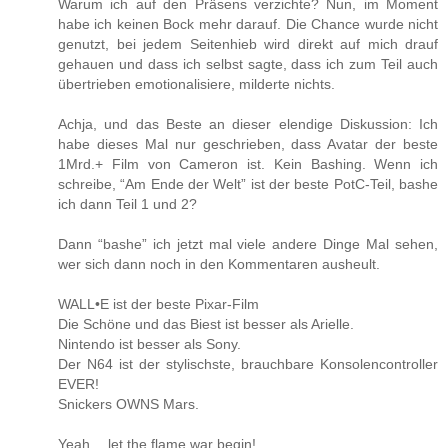
Warum ich auf den Präsens verzichte? Nun, im Moment
habe ich keinen Bock mehr darauf. Die Chance wurde nicht
genutzt, bei jedem Seitenhieb wird direkt auf mich drauf
gehauen und dass ich selbst sagte, dass ich zum Teil auch
übertrieben emotionalisiere, milderte nichts.
Achja, und das Beste an dieser elendige Diskussion: Ich
habe dieses Mal nur geschrieben, dass Avatar der beste
1Mrd.+ Film von Cameron ist. Kein Bashing. Wenn ich
schreibe, “Am Ende der Welt” ist der beste PotC-Teil, bashe
ich dann Teil 1 und 2?
Dann “bashe” ich jetzt mal viele andere Dinge Mal sehen,
wer sich dann noch in den Kommentaren ausheult.
WALL•E ist der beste Pixar-Film
Die Schöne und das Biest ist besser als Arielle.
Nintendo ist besser als Sony.
Der N64 ist der stylischste, brauchbare Konsolencontroller
EVER!
Snickers OWNS Mars.
Yeah… let the flame war begin!