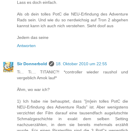
Lass es doch einfach.
Als ob dein tolles PotC die NEU-Erfindung des Adventure
Rads sein. Und wie du so nerdwichsig auf Tron 2 abgehen
kannst kann ich auch nich verstehen. Sieht doof aus
Jedem das seine
Antworten
Sir Donnerbold
18. Oktober 2010 um 22:55
Ti... Ti.... TITANIC?! *controller wieder raushol und
vergeblich Amok lauf*
Ähm, wo war ich?
1) Ich habe nie behauptet, dass "[m]ein tolles PotC die
NEU-Erfindung des Adventure Rads" ist. Aber wenigstens
verzichtet der Film darauf eine tausendfach augelutschte
Schmalzgeschichte in exakt dem selben Setting
nachzuerzählen, in dem sie bereits mehrmals erzählt
wurde. Für einen Piratenfilm sind die 3 PotCs wesentlich