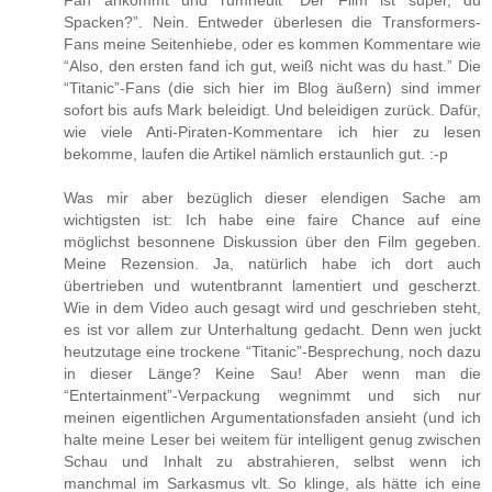
Fan ankommt und rumheult “Der Film ist super, du
Spacken?”. Nein. Entweder überlesen die Transformers-
Fans meine Seitenhiebe, oder es kommen Kommentare wie
“Also, den ersten fand ich gut, weiß nicht was du hast.” Die
“Titanic”-Fans (die sich hier im Blog äußern) sind immer
sofort bis aufs Mark beleidigt. Und beleidigen zurück. Dafür,
wie viele Anti-Piraten-Kommentare ich hier zu lesen
bekomme, laufen die Artikel nämlich erstaunlich gut. :-p
Was mir aber bezüglich dieser elendigen Sache am
wichtigsten ist: Ich habe eine faire Chance auf eine
möglichst besonnene Diskussion über den Film gegeben.
Meine Rezension. Ja, natürlich habe ich dort auch
übertrieben und wutentbrannt lamentiert und gescherzt.
Wie in dem Video auch gesagt wird und geschrieben steht,
es ist vor allem zur Unterhaltung gedacht. Denn wen juckt
heutzutage eine trockene “Titanic”-Besprechung, noch dazu
in dieser Länge? Keine Sau! Aber wenn man die
“Entertainment”-Verpackung wegnimmt und sich nur
meinen eigentlichen Argumentationsfaden ansieht (und ich
halte meine Leser bei weitem für intelligent genug zwischen
Schau und Inhalt zu abstrahieren, selbst wenn ich
manchmal im Sarkasmus vlt. So klinge, als hätte ich eine