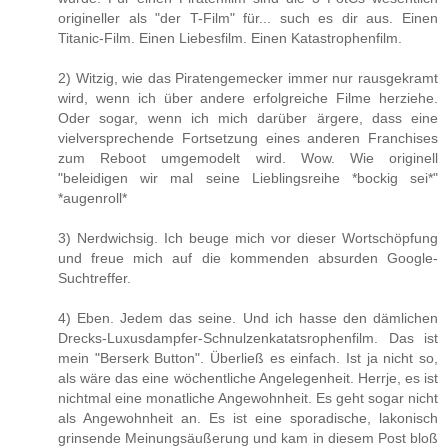
origineller als "der T-Film" für... such es dir aus. Einen
Titanic-Film. Einen Liebesfilm. Einen Katastrophenfilm.
2) Witzig, wie das Piratengemecker immer nur rausgekramt
wird, wenn ich über andere erfolgreiche Filme herziehe.
Oder sogar, wenn ich mich darüber ärgere, dass eine
vielversprechende Fortsetzung eines anderen Franchises
zum Reboot umgemodelt wird. Wow. Wie originell
"beleidigen wir mal seine Lieblingsreihe *bockig sei*"
*augenroll*
3) Nerdwichsig. Ich beuge mich vor dieser Wortschöpfung
und freue mich auf die kommenden absurden Google-
Suchtreffer.
4) Eben. Jedem das seine. Und ich hasse den dämlichen
Drecks-Luxusdampfer-Schnulzenkatatsrophenfilm. Das ist
mein "Berserk Button". Überließ es einfach. Ist ja nicht so,
als wäre das eine wöchentliche Angelegenheit. Herrje, es ist
nichtmal eine monatliche Angewohnheit. Es geht sogar nicht
als Angewohnheit an. Es ist eine sporadische, lakonisch
grinsende Meinungsäußerung und kam in diesem Post bloß