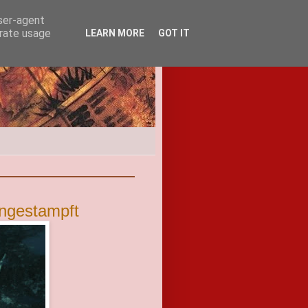
user-agent
erate usage
LEARN MORE
GOT IT
ingestampft