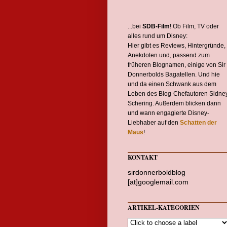
...bei
SDB-Film
! Ob Film, TV oder
alles rund um Disney:
Hier gibt es Reviews, Hintergründe,
Anekdoten und, passend zum
früheren Blognamen, einige von Sir
Donnerbolds Bagatellen. Und hie
und da einen Schwank aus dem
Leben des Blog-Chefautoren Sidne
Schering. Außerdem blicken dann
und wann engagierte Disney-
Liebhaber auf den
Schatten der
Maus
!
KONTAKT
sirdonnerboldblog
[at]googlemail.com
ARTIKEL-KATEGORIEN