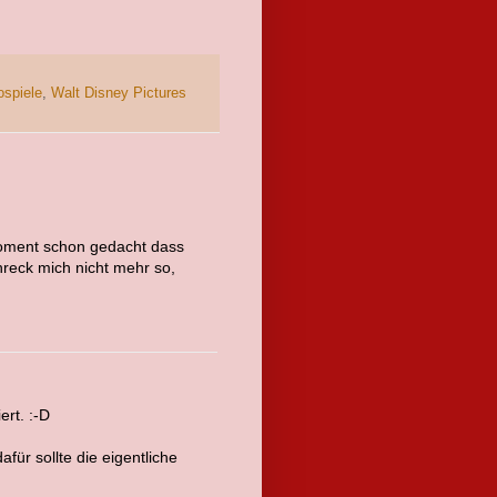
ospiele
,
Walt Disney Pictures
Moment schon gedacht dass
hreck mich nicht mehr so,
rt. :-D
afür sollte die eigentliche