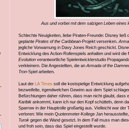
Aus und vorbei mit dem salzigen Leben eines 
Schlechte Neuigkeiten, liebe Piraten-Freunde: Disney lie
geplante
Pirates of the Caribbean
-Projekt versenken.
Arma
jegliche Vorwarnung in Davy Jones Reich geschickt. Disney 
Entwicklung des Action-Rollenspiels anhalten und wird die f
y
Evolution
verantwortliche Spielentwicklerstudio Propagan
verkleinern. Die Angestellten, die an
Armada of the Damn
Tron
-Spiel arbeiten.
Laut der
LA Times
soll die kostspielige Entwicklung aufgeh
bezweifelte, irgendwelchen Gewinn aus dem Spiel schlagen
Befürchtungen daher rühren, dass man nicht glaubt, dass 
Karibik
ankommt, kann ich nur den Kopf schütteln, denn d
Sparrow in der Hauptrolle großartig aus. Vielleicht war der T
verloren: Wie mein Quotenmeter-Kollege Jan herausstellte,
Turok
gegen die Wand gesetzt. In dem Fall muss man diese 
und froh sein, dass das Spiel eingestellt wurde.