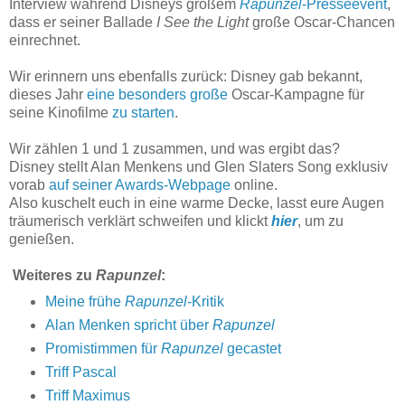
Interview während Disneys großem
Rapunzel
-Presseevent
,
dass er seiner Ballade
I See the Light
große Oscar-Chancen
einrechnet.
Wir erinnern uns ebenfalls zurück: Disney gab bekannt,
dieses Jahr
eine besonders große
Oscar-Kampagne für
seine Kinofilme
zu starten
.
Wir zählen 1 und 1 zusammen, und was ergibt das?
Disney stellt Alan Menkens und Glen Slaters Song exklusiv
vorab
auf seiner Awards-Webpage
online.
Also kuschelt euch in eine warme Decke, lasst eure Augen
träumerisch verklärt schweifen und klickt
hier
, um zu
genießen.
Weiteres zu
Rapunzel
:
Meine frühe
Rapunzel
-Kritik
Alan Menken spricht über
Rapunzel
Promistimmen für
Rapunzel
gecastet
Triff Pascal
Triff Maximus