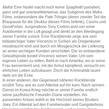
Mafia! Eine Nudel macht noch keine Spaghetti!
parodiert,
ganz und gar unerwarteterweise, das Subgenre des Mafia-
Films, insbesondere die
Pate
-Trilogie
(deren zweiter Teil die
Blaupause für die Struktur dieses Films lieferte),
Casino
und
GoodFellas
. Jungmafioso Tony Cortino wird von einer
Autobombe in die Luft gejagt und denkt an den Werdegang
seiner Familie zurück. Eine Rückblende zeigt, wie sein
tollpatschiger Vater Vincenzo in Sizilien als Drogenkurier
missbraucht wird und durch ein Missgeschick die Lieferung
an einen wichtigen Kunden verschüttet. Die so entstandene
Gewaltspirale kostet Vincenzo seinen Vater. Um sein
eigenes Leben zu retten, flieht er nach Amerika, wo er seine
Frau kennenlernt und, mit der Armut kämpfend, versucht ein
ehrliches Leben aufzubauen. Doch die Kriminalität lauert
stets um die Ecke.
In einer anderen, der Gegenwart näheren Rückblende
erzählt Tony, wie es zum Attentat auf ihn kam: Nach seinem
Dienst im Korea-Krieg möchte er seiner Familie endlich
seine pazifistische Freundin Diane vorstellen. Als
passenden Anlass wählt er die Hochzeit seines Bruders
Joey. Ein Attentat auf den Familienvater und Gangsterboss