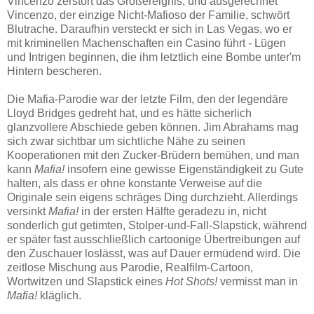
Vincenzo zerstört das Großereignis, und ausgerechnet
Vincenzo, der einzige Nicht-Mafioso der Familie, schwört
Blutrache. Daraufhin versteckt er sich in Las Vegas, wo er
mit kriminellen Machenschaften ein Casino führt - Lügen
und Intrigen beginnen, die ihm letztlich eine Bombe unter'm
Hintern bescheren.
Die Mafia-Parodie war der letzte Film, den der legendäre
Lloyd Bridges gedreht hat, und es hätte sicherlich
glanzvollere Abschiede geben können. Jim Abrahams mag
sich zwar sichtbar um sichtliche Nähe zu seinen
Kooperationen mit den Zucker-Brüdern bemühen, und man
kann
Mafia!
insofern eine gewisse Eigenständigkeit zu Gute
halten, als dass er ohne konstante Verweise auf die
Originale sein eigens schräges Ding durchzieht. Allerdings
versinkt
Mafia!
in der ersten Hälfte geradezu in, nicht
sonderlich gut getimten, Stolper-und-Fall-Slapstick, während
er später fast ausschließlich cartoonige Übertreibungen auf
den Zuschauer loslässt, was auf Dauer ermüdend wird. Die
zeitlose Mischung aus Parodie, Realfilm-Cartoon,
Wortwitzen und Slapstick eines
Hot Shots!
vermisst man in
Mafia!
kläglich.