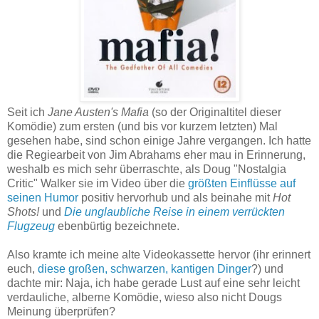
Seit ich
Jane Austen's Mafia
(so der Originaltitel dieser
Komödie) zum ersten (und bis vor kurzem letzten) Mal
gesehen habe, sind schon einige Jahre vergangen. Ich hatte
die Regiearbeit von Jim Abrahams eher mau in Erinnerung,
weshalb es mich sehr überraschte, als Doug "Nostalgia
Critic" Walker sie im Video über die
größten Einflüsse auf
seinen Humor
positiv hervorhub und als beinahe mit
Hot
Shots!
und
Die unglaubliche Reise in einem verrückten
Flugzeug
ebenbürtig bezeichnete.
Also kramte ich meine alte Videokassette hervor (ihr erinnert
euch,
diese großen, schwarzen, kantigen Dinger
?) und
dachte mir: Naja, ich habe gerade Lust auf eine sehr leicht
verdauliche, alberne Komödie, wieso also nicht Dougs
Meinung überprüfen?