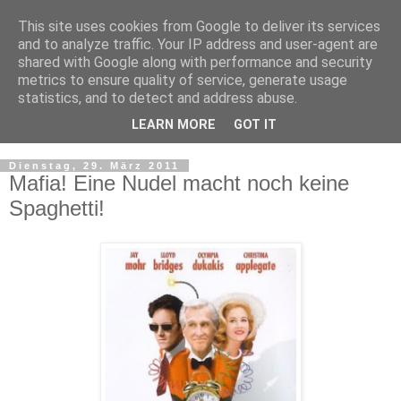
This site uses cookies from Google to deliver its services
and to analyze traffic. Your IP address and user-agent are
shared with Google along with performance and security
metrics to ensure quality of service, generate usage
statistics, and to detect and address abuse.
LEARN MORE
GOT IT
▼
Dienstag, 29. März 2011
Mafia! Eine Nudel macht noch keine
Spaghetti!