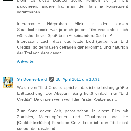
Mehr als diese Deleted Scene können sie ja nicht
parodieren, andere hat man den fans ja konsequent
vorenthalten.
Interessante Hörproben. Allein in den kurzen
Soundschnipseln war ja auch jedem Film was dabei... ich
wünsche dir viel Spaß beim Auseinanderdröseln. :P
Interessant auch, dass das letzte Lied (außer den End
Credits) so dermaßen getragen daherkommt. Und natürlich
der Titel von dem davor...
Antworten
Sir Donnerbold
28. April 2011 um 18:31
Wo du von "End Credits" sprichst, das ist die bislang größte
Enttäuschung: Der Abspann-Song heißt einfach nur "End
Credits". Da gingen wem wohl die Piraten-Sätze aus...
Zum Song davor: Ach, passt schon. In einem Film mit
Zombies, Meerjungfrauen und "Cutthroats and the
[Gedächtnislücke] Penelope Cruz" finde ich den Titel nicht
soooo überraschend.