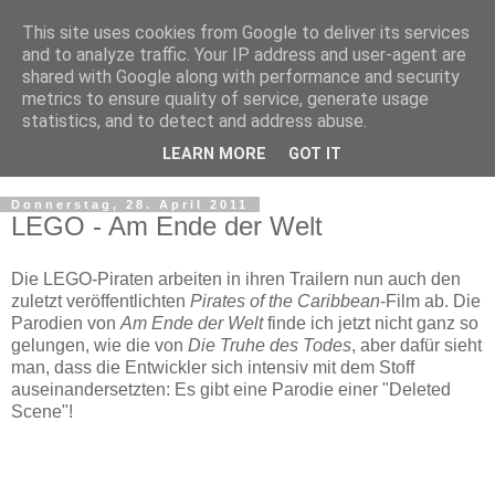
This site uses cookies from Google to deliver its services
and to analyze traffic. Your IP address and user-agent are
shared with Google along with performance and security
metrics to ensure quality of service, generate usage
statistics, and to detect and address abuse.
LEARN MORE
GOT IT
▼
Donnerstag, 28. April 2011
LEGO - Am Ende der Welt
Die LEGO-Piraten arbeiten in ihren Trailern nun auch den
zuletzt veröffentlichten
Pirates of the Caribbean
-Film ab. Die
Parodien von
Am Ende der Welt
finde ich jetzt nicht ganz so
gelungen, wie die von
Die Truhe des Todes
, aber dafür sieht
man, dass die Entwickler sich intensiv mit dem Stoff
auseinandersetzten: Es gibt eine Parodie einer "Deleted
Scene"!