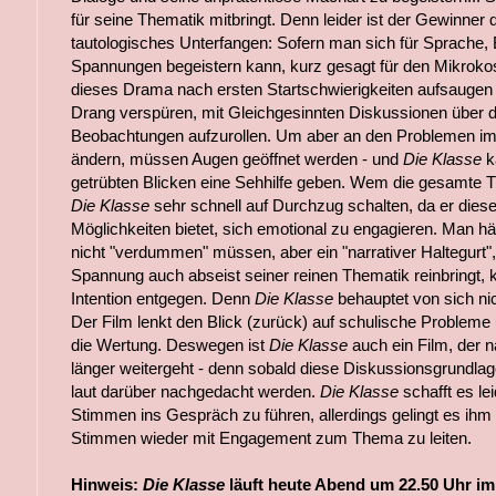
für seine Thematik mitbringt. Denn leider ist der Gewinne
tautologisches Unterfangen: Sofern man sich für Sprache, B
Spannungen begeistern kann, kurz gesagt für den Mikrok
dieses Drama nach ersten Startschwierigkeiten aufsaugen
Drang verspüren, mit Gleichgesinnten Diskussionen über
Beobachtungen aufzurollen. Um aber an den Problemen i
ändern, müssen Augen geöffnet werden - und
Die Klasse
ka
getrübten Blicken eine Sehhilfe geben. Wem die gesamte The
Die Klasse
sehr schnell auf Durchzug schalten, da er diese
Möglichkeiten bietet, sich emotional zu engagieren. Man hät
nicht "verdummen" müssen, aber ein "narrativer Haltegurt"
Spannung auch abseist seiner reinen Thematik reinbringt, 
Intention entgegen. Denn
Die Klasse
behauptet von sich ni
Der Film lenkt den Blick (zurück) auf schulische Probleme
die Wertung. Deswegen ist
Die Klasse
auch ein Film, der
länger weitergeht - denn sobald diese Diskussionsgrundlag
laut darüber nachgedacht werden.
Die Klasse
schafft es le
Stimmen ins Gespräch zu führen, allerdings gelingt es ihm 
Stimmen wieder mit Engagement zum Thema zu leiten.
Hinweis:
Die Klasse
läuft heute Abend um 22.50 Uhr i