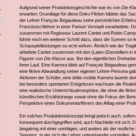
Aufgrund seiner Produktionsgeschichte war es von
Die Kl
erwarten: Grundlage für diese Doku-Fiktion bildete das S
der Lehrer François Bégaudeau seine persönlichen Erfahrun
Französischlehrer in einer Pariser Vorstadt verarbeitete. D
zusammen mit Regisseur Laurent Cantet und Robin Campill
führte noch ein weiterer Schritt dazu, dass die Szenen so 
Schauspielleistungen so echt wirken: Ähnlich wie der Trag
arbeitete Cantet zusammen mit den (Laien-)Darstellern in
Figuren von
Die Klasse
aus. Bei den eigentlichen Dreharb
ihren Lauf. Eine Kamera blieb auf François Bégaudeau geric
eine fiktive Abwandlung seiner eigenen Lehrer-Persona gab
Aktionen der Schüler, eine dritte mobile Kamera lauerte d
bei besonders spontanen Ereignissen wachsam die Reakti
eine realistische Unterrichtsatmosphäre, die ohne die fikti
künstlischen Erzählstrangs sowie ohne die Fokus der Beri
Perspektive eines Dokumentarfilmers den Alltag einer Prob
Ein solches Produktionskonzept bringt jedoch auch, sofern 
konsequent durchgegriffen wird, auch Nachteile mit sich: D
langatmig mit einer unnötigen, und anders als der restliche
Sequenz, in der sich die Lehrer untereinander vorstellen. A