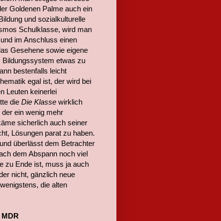
r der Goldenen Palme auch ein
ildung und sozialkulturelle
osmos Schulklasse, wird man
 und im Anschluss einen
 das Gesehene sowie eigene
m Bildungssystem etwas zu
nn bestenfalls leicht
matik egal ist, der wird bei
n Leuten keinerlei
te die
Die Klasse
wirklich
, der ein wenig mehr
käme sicherlich auch seiner
cht, Lösungen parat zu haben.
 und überlässt dem Betrachter
 nach dem Abspann noch viel
e zu Ende ist, muss ja auch
ider nicht, gänzlich neue
wenigstens, die alten
m MDR