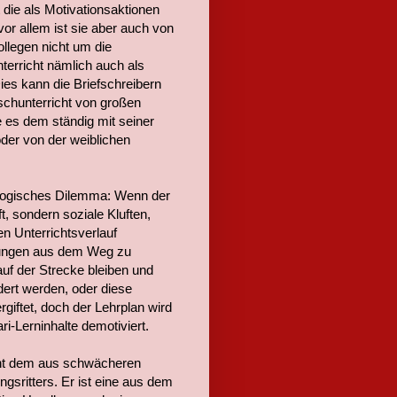
 die als Motivationsaktionen
or allem ist sie aber auch von
ollegen nicht um die
terricht nämlich auch als
ies kann die Briefschreibern
ischunterricht von großen
e es dem ständig mit seiner
oder von der weiblichen
agogisches Dilemma: Wenn der
, sondern soziale Kluften,
 Unterrichtsverlauf
örungen aus dem Weg zu
auf der Strecke bleiben und
dert werden, oder diese
giftet, doch der Lehrplan wird
ri-Lerninhalte demotiviert.
nicht dem aus schwächeren
sritters. Er ist eine aus dem