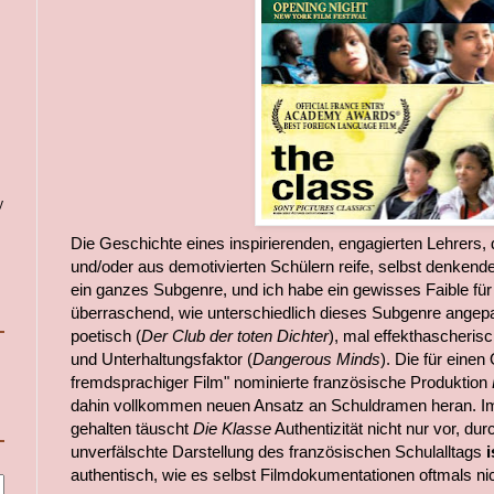
y
Die Geschichte eines inspirierenden, engagierten Lehrers, 
und/oder aus demotivierten Schülern reife, selbst denkend
ein ganzes Subgenre, und ich habe ein gewisses Faible für
überraschend, wie unterschiedlich dieses Subgenre angep
poetisch (
Der Club der toten Dichter
), mal effekthascheris
und Unterhaltungsfaktor (
Dangerous Minds
). Die für einen
fremdsprachiger Film" nominierte französische Produktion
dahin vollkommen neuen Ansatz an Schuldramen heran. Im
gehalten täuscht
Die Klasse
Authentizität nicht nur vor, du
unverfälschte Darstellung des französischen Schulalltags
i
authentisch, wie es selbst Filmdokumentationen oftmals ni