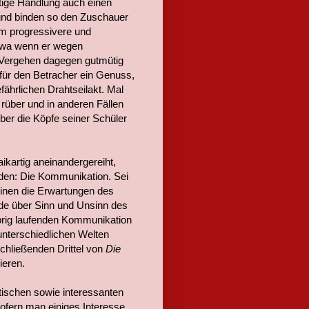
chtige Handlung auch einen
 und binden so den Zuschauer
um progressivere und
etwa wenn er wegen
re Vergehen dagegen gutmütig
 für den Betracher ein Genuss,
ährlichen Drahtseilakt. Mal
rüber und in anderen Fällen
ber die Köpfe seiner Schüler
kartig aneinandergereiht,
Faden: Die Kommunikation. Sei
einen die Erwartungen des
nde über Sinn und Unsinn des
olprig laufenden Kommunikation
unterschiedlichen Welten
schließenden Drittel von
Die
ieren.
tischen sowie interessanten
Sofern man einiges Interesse