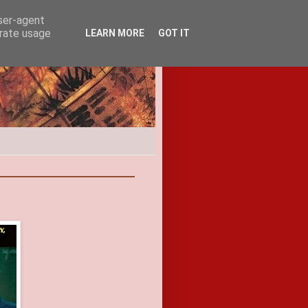
user-agent
erate usage
LEARN MORE
GOT IT