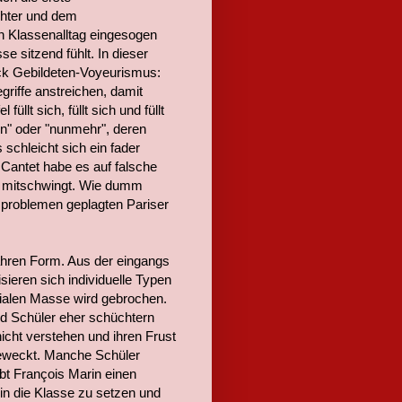
chter und dem
n Klassenalltag eingesogen
se sitzend fühlt. In dieser
ck Gebildeten-Voyeurismus:
griffe anstreichen, damit
üllt sich, füllt sich und füllt
rin" oder "nunmehr", deren
schleicht sich ein fader
Cantet habe es auf falsche
g mitschwingt. Wie dumm
sproblemen geplagten Pariser
ahren Form. Aus der eingangs
ieren sich individuelle Typen
zialen Masse wird gebrochen.
nd Schüler eher schüchtern
icht verstehen und ihren Frust
geweckt. Manche Schüler
bt François Marin einen
 in die Klasse zu setzen und