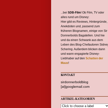
...bei
SDB-Film
! Ob Film, TV oder
alles rund um Disney:
Hier gibt es Reviews, Hintergründe,
Anekdoten und, passend zum
früheren Blognamen, einige von Sir
Donnerbolds Bagatellen. Und hie
und da einen Schwank aus dem
Leben des Blog-Chefautoren Sidne
Schering. Außerdem blicken dann
und wann engagierte Disney-
Liebhaber auf den
Schatten der
Maus
!
KONTAKT
sirdonnerboldblog
[at]googlemail.com
ARTIKEL-KATEGORIEN