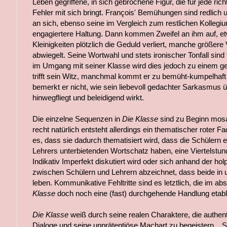
Leben gegriffene, in sich gebrochene Figur, die für jede ri
Fehler mit sich bringt. François' Bemühungen sind redlich
an sich, ebenso seine im Vergleich zum restlichen Kollegi
engagiertere Haltung. Dann kommen Zweifel an ihm auf, 
Kleinigkeiten plötzlich die Geduld verliert, manche größe
abwiegelt. Seine Wortwahl und stets ironischer Tonfall sind
im Umgang mit seiner Klasse wird dies jedoch zu einem gef
trifft sein Witz, manchmal kommt er zu bemüht-kumpelhaft 
bemerkt er nicht, wie sein liebevoll gedachter Sarkasmus ü
hinwegfliegt und beleidigend wirkt.
Die einzelne Sequenzen in
Die Klasse
sind zu Beginn mosai
recht natürlich entsteht allerdings ein thematischer roter 
es, dass sie dadurch thematisiert wird, dass die Schülern 
Lehrers unterbietenden Wortschatz haben, eine Viertelstu
Indikativ Imperfekt diskutiert wird oder sich anhand der h
zwischen Schülern und Lehrern abzeichnet, dass beide in 
leben. Kommunikative Fehltritte sind es letztlich, die im ab
Klasse
doch noch eine (fast) durchgehende Handlung etabl
Die Klasse
weiß durch seine realen Charaktere, die authen
Dialoge und seine unprätentiöse Machart zu begeistern... 