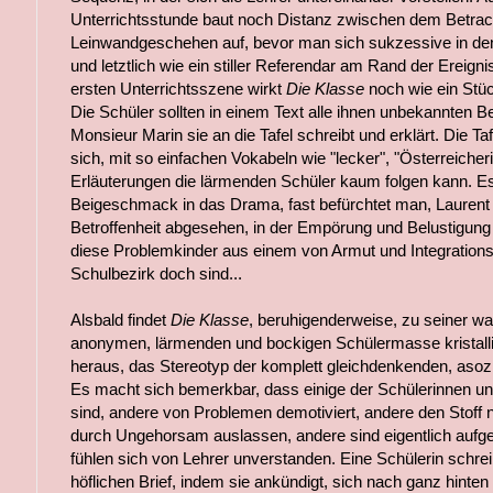
Unterrichtsstunde baut noch Distanz zwischen dem Betra
Leinwandgeschehen auf, bevor man sich sukzessive in de
und letztlich wie ein stiller Referendar am Rand der Ereignis
ersten Unterrichtsszene wirkt
Die Klasse
noch wie ein Stü
Die Schüler sollten in einem Text alle ihnen unbekannten Be
Monsieur Marin sie an die Tafel schreibt und erklärt. Die Tafel f
sich, mit so einfachen Vokabeln wie "lecker", "Österreiche
Erläuterungen die lärmenden Schüler kaum folgen kann. Es 
Beigeschmack in das Drama, fast befürchtet man, Laurent 
Betroffenheit abgesehen, in der Empörung und Belustigun
diese Problemkinder aus einem von Armut und Integration
Schulbezirk doch sind...
Alsbald findet
Die Klasse
, beruhigenderweise, zu seiner w
anonymen, lärmenden und bockigen Schülermasse kristallis
heraus, das Stereotyp der komplett gleichdenkenden, aso
Es macht sich bemerkbar, dass einige der Schülerinnen u
sind, andere von Problemen demotiviert, andere den Stoff n
durch Ungehorsam auslassen, andere sind eigentlich auf
fühlen sich von Lehrer unverstanden. Eine Schülerin schrei
höflichen Brief, indem sie ankündigt, sich nach ganz hinten