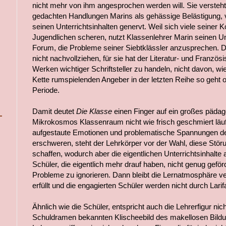
nicht mehr von ihm angesprochen werden will. Sie versteht
gedachten Handlungen Marins als gehässige Belästigung, v
seinen Unterrichtsinhalten genervt. Weil sich viele seiner K
Jugendlichen scheren, nutzt Klassenlehrer Marin seinen Un
Forum, die Probleme seiner Siebtklässler anzusprechen. D
nicht nachvollziehen, für sie hat der Literatur- und Französ
Werken wichtiger Schriftsteller zu handeln, nicht davon, wi
Kette rumspielenden Angeber in der letzten Reihe so geht 
Periode.
Damit deutet
Die Klasse
einen Finger auf ein großes päd
Mikrokosmos Klassenraum nicht wie frisch geschmiert läuft
aufgestaute Emotionen und problematische Spannungen den
erschweren, steht der Lehrkörper vor der Wahl, diese St
schaffen, wodurch aber die eigentlichen Unterrichtsinhalte 
Schüler, die eigentlich mehr drauf haben, nicht genug geför
Probleme zu ignorieren. Dann bleibt die Lernatmosphäre ver
erfüllt und die engagierten Schüler werden nicht durch Larifa
Ähnlich wie die Schüler, entspricht auch die Lehrerfigur 
Schuldramen bekannten Klischeebild des makellosen Bildung