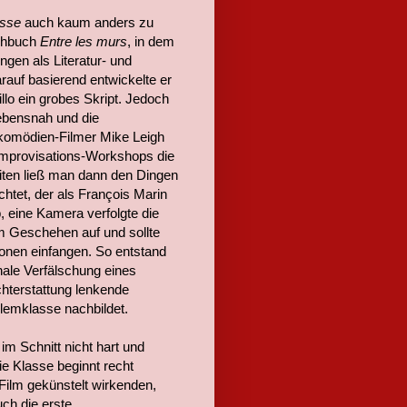
asse
auch kaum anders zu
achbuch
Entre les murs
, in dem
gen als Literatur- und
arauf basierend entwickelte er
o ein grobes Skript. Jedoch
lebensnah und die
ikomödien-Filmer Mike Leigh
 Improvisations-Workshops die
eiten ließ man dann den Dingen
htet, der als François Marin
, eine Kamera verfolgte die
em Geschehen auf und sollte
onen einfangen. So entstand
onale Verfälschung eines
chterstattung lenkende
lemklasse nachbildet.
im Schnitt nicht hart und
ie Klasse beginnt recht
 Film gekünstelt wirkenden,
uch die erste