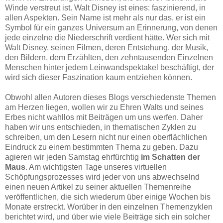
Winde verstreut ist. Walt Disney ist eines: faszinierend, in
allen Aspekten. Sein Name ist mehr als nur das, er ist ein
Symbol für ein ganzes Universum an Erinnerung, von denen
jede einzelne die Niederschrift verdient hätte. Wer sich mit
Walt Disney, seinen Filmen, deren Entstehung, der Musik,
den Bildern, dem Erzählten, den zehntausenden Einzelnen
Menschen hinter jedem Leinwandspektakel beschäftigt, der
wird sich dieser Faszination kaum entziehen können.
Obwohl allen Autoren dieses Blogs verschiedenste Themen
am Herzen liegen, wollen wir zu Ehren Walts und seines
Erbes nicht wahllos mit Beiträgen um uns werfen. Daher
haben wir uns entschieden, in thematischen Zyklen zu
schreiben, um den Lesern nicht nur einen oberflächlichen
Eindruck zu einem bestimmten Thema zu geben. Dazu
agieren wir jeden Samstag ehrfürchtig
im Schatten der
Maus
. Am wichtigsten Tage unseres virtuellen
Schöpfungsprozesses wird jeder von uns abwechselnd
einen neuen Artikel zu seiner aktuellen Themenreihe
veröffentlichen, die sich wiederum über einige Wochen bis
Monate erstreckt. Worüber in den einzelnen Themenzyklen
berichtet wird, und über wie viele Beiträge sich ein solcher