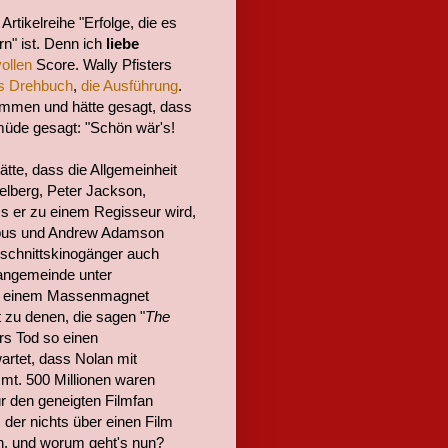
 Artikelreihe "Erfolge, die es
rn" ist. Denn ich
liebe
ollen
Score. Wally Pfisters
s Drehbuch
,
die Ausführung
.
mmen und hätte gesagt, dass
 müde gesagt: "Schön wär's!
ätte, dass die Allgemeinheit
elberg, Peter Jackson,
 er zu einem Regisseur wird,
mbus und Andrew Adamson
hschnittskinogänger auch
Fangemeinde unter
r zu einem Massenmagnet
 zu denen, die sagen "
The
ers Tod so einen
artet, dass Nolan mit
t. 500 Millionen waren
r den geneigten Filmfan
, der nichts über einen Film
h, und worum geht's nun?