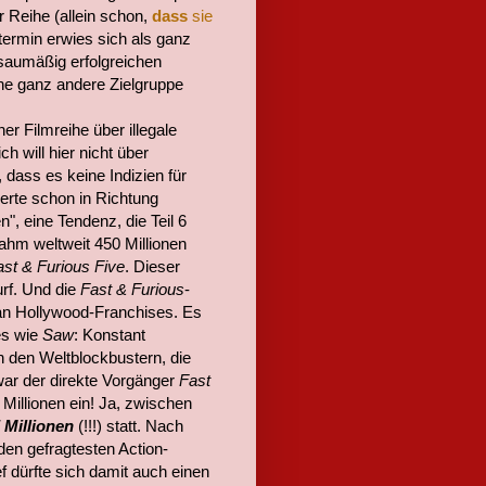
r Reihe (allein schon,
dass
sie
ttermin erwies sich als ganz
 saumäßig erfolgreichen
ine ganz andere Zielgruppe
ner Filmreihe über illegale
h will hier nicht über
dass es keine Indizien für
erte schon in Richtung
n", eine Tendenz, die Teil 6
nahm weltweit 450 Millionen
st & Furious Five
. Dieser
rf. Und die
Fast & Furious
-
 an Hollywood-Franchises. Es
es wie
Saw
: Konstant
n den Weltblockbustern, die
 war der direkte Vorgänger
Fast
 Millionen ein! Ja, zwischen
 Millionen
(!!!) statt. Nach
den gefragtesten Action-
 dürfte sich damit auch einen