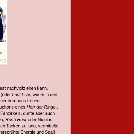
dest nachvollziehen kann,
(oder
Fast Five
, wie er in den
einer durchaus treuen
Euphorie eines
Herr der Ringe
-,
-Fanzirkels, dürfte aber auch
ia
,
Rush Hour
oder Nicolas
en Tacken zu lang, vermittelte
 versprühte Energie und Spaß.