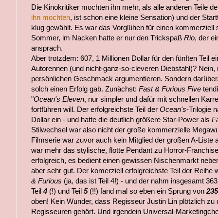
Die Kinokritiker mochten ihn mehr, als alle anderen Teile de
ihn mochten
, ist schon eine kleine Sensation) und der Star
klug gewählt. Es war das Vorglühen für einen kommerziell
Sommer, im Nacken hatte er nur den Trickspaß
Rio
, der e
ansprach.
Aber trotzdem: 607, 1 Millionen Dollar für den fünften Teil ei
Autorennen (und nicht-ganz-so-cleveren Diebstahl)? Nein, ic
persönlichen Geschmack argumentieren. Sondern darüber, 
solch einen Erfolg gab. Zunächst:
Fast & Furious Five
tendi
"
Ocean's Eleven
, nur simpler und dafür mit schnellen Karre
fortführen will. Der erfolgreichste Teil der
Ocean's
-Trilogie 
Dollar ein - und hatte die deutlich größere Star-Power als
Fa
Stilwechsel war also nicht der große kommerzielle Megawu
Filmserie war zuvor auch kein Mitglied der großen A-Liste
war mehr das stylische, flotte Pendant zu Horror-Franchis
erfolgreich, es bedient einen gewissen Nischenmarkt nebe
aber sehr gut. Der komerziell erfolgreichste Teil der Reihe
& Furious
(ja, das ist Teil 4!) - und der nahm insgesamt 363
Teil
4
(!) und Teil
5
(!!) fand mal so eben ein Sprung von
235
oben! Kein Wunder, dass Regisseur Justin Lin plötzlich zu 
Regisseuren gehört. Und irgendein Universal-Marketingchef