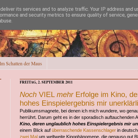
eliver its services and to analyze traffic. Your IP address and 
ormance and security metrics to ensure quality of service, gen
abuse.
Im Schatten der Maus
FREITAG, 2. SEPTEMBER 2011
Noch
VIEL
mehr
Erfolge im Kino, de
hohes Einspielergebnis mir unerklärli
Publikumsmagnete, bei denen ich mich wundere, wo genau 
herrührt. Darum geht es in der sporadisch auftauchenden A
Kino, deren unglaublich hohes Einspielergebnis mir une
einem Blick auf
überraschende Kassenschlager
in deutsch
zwei
Mal
um weltweite Kinophänomene, die genauso gut B