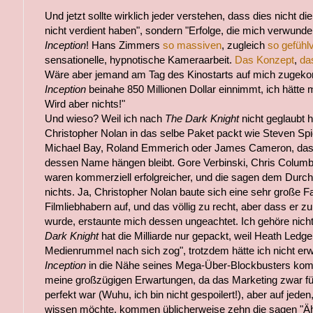
Und jetzt sollte wirklich jeder verstehen, dass dies nicht die
nicht verdient haben", sondern "Erfolge, die mich verwunde
Inception
! Hans Zimmers
so massiven
, zugleich
so gefühlv
sensationelle, hypnotische Kameraarbeit.
Das Konzept
,
da
Wäre aber jemand am Tag des Kinostarts auf mich zugeko
Inception
beinahe 850 Millionen Dollar einnimmt, ich hätte
Wird aber nichts!"
Und wieso? Weil ich nach
The Dark Knight
nicht geglaubt h
Christopher Nolan in das selbe Paket packt wie Steven Spi
Michael Bay, Roland Emmerich oder James Cameron, dass
dessen Name hängen bleibt. Gore Verbinski, Chris Colu
waren kommerziell erfolgreicher, und die sagen dem Durc
nichts. Ja, Christopher Nolan baute sich eine sehr große 
Filmliebhabern auf, und das völlig zu recht, aber dass e
wurde, erstaunte mich dessen ungeachtet. Ich gehöre nicht
Dark Knight
hat die Milliarde nur gepackt, weil Heath Ledg
Medienrummel nach sich zog", trotzdem hätte ich nicht erw
Inception
in die Nähe seines Mega-Über-Blockbusters komm
meine großzügigen Erwartungen, da das Marketing zwar fü
perfekt war (Wuhu, ich bin nicht gespoilert!), aber auf jeden
wissen möchte, kommen üblicherweise zehn die sagen "Ä