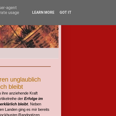
user-agent
erate usage
LEARN MORE
GOT IT
ren unglaublich
ch bleibt
ihre anziehende Kraft
rtikelreihe der
Erfolge im
rklärlich bleibt
. Neben
en Landen ging es mir bereits
lockbuster-Randnotizen