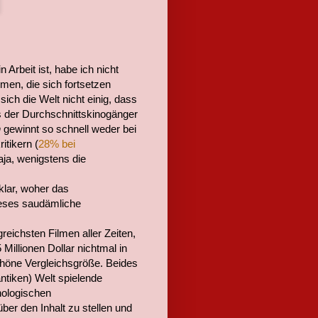
n Arbeit ist, habe ich nicht
ilmen, die sich fortsetzen
ich die Welt nicht einig, dass
s der Durchschnittskinogänger
n
gewinnt so schnell weder bei
itikern (
28% bei
aja, wenigstens die
klar, woher das
ieses saudämliche
reichsten Filmen aller Zeiten,
Millionen Dollar nichtmal in
 schöne Vergleichsgröße. Beides
antiken) Welt spielende
hologischen
ber den Inhalt zu stellen und