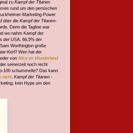
ginal zu
Kampf der Titanen
-Games rund um den persischen
Bruckheimer-Marketing-Power
nd über die
Kampf der Titanen
-
urde. Denn die Tagline war
nd wo nahm Kampf der
its der USA. 66,9% der
 Sam Worthington große
tar-Kerl? Wen hat der
ieder von
Alice im Wunderland
der seinerzeit noch recht
Top-100 schummelte? Das kann
h nicht
.
Kampf der Titanen
-
rketing, kein Hype um den