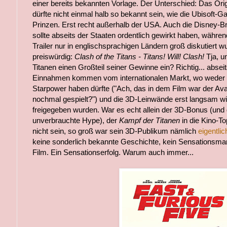
einer bereits bekannten Vorlage. Der Unterschied: Das Ori
dürfte nicht einmal halb so bekannt sein, wie die Ubisoft
Prinzen. Erst recht außerhalb der USA. Auch die Disney-
sollte abseits der Staaten ordentlich gewirkt haben, währe
Trailer nur in englischsprachigen Ländern groß diskutiert w
preiswürdig:
Clash of the Titans - Titans! Will! Clash!
Tja, u
Titanen einen Großteil seiner Gewinne ein? Richtig... abse
Einnahmen kommen vom internationalen Markt, wo weder
Starpower haben dürfte ("Ach, das in dem Film war der Ava
nochmal gespielt?") und die 3D-Leinwände erst langsam w
freigegeben wurden. War es echt allein der 3D-Bonus (und 
unverbrauchte Hype), der
Kampf der Titanen
in die Kino-
nicht sein, so groß war sein 3D-Publikum nämlich
eigentlic
keine sonderlich bekannte Geschichte, kein Sensationsma
Film. Ein Sensationserfolg. Warum auch immer...