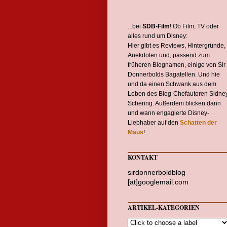
...bei
SDB-Film
! Ob Film, TV oder
alles rund um Disney:
Hier gibt es Reviews, Hintergründe,
Anekdoten und, passend zum
früheren Blognamen, einige von Sir
Donnerbolds Bagatellen. Und hie
und da einen Schwank aus dem
Leben des Blog-Chefautoren Sidne
Schering. Außerdem blicken dann
und wann engagierte Disney-
Liebhaber auf den
Schatten der
Maus
!
KONTAKT
sirdonnerboldblog
[at]googlemail.com
ARTIKEL-KATEGORIEN