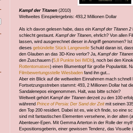
Kampf der Titanen
(2010)
Weltweites Einspielergebnis: 493,2 Millionen Dollar
Als ich davon gelesen habe, dass ein
Kampf der Titanen 2
i
schlecht gestaunt.
Kampf der Titanen
, ehrlich? Von allen F
lassen, wird ausgerechnet dieser in Angriff genommen? Ist s
dieses
gebündelte Stück Langeweile
Schuld daran ist, das
den Glauben an das 3D-Kino verlor? Ja,
Kampf der Titane
den Zuschauern (
5,8 Punkte bei IMDb
), noch bei den Kinokr
Rottentomatoes
) einen Blumentopf für große Popularität. N
Filmbewertungsstelle Wiesbaden
fand ihn gut...
Aber ein Blick auf die weltweiten Einnahmen mach schnell 
Fortsetzungsstreben stammt: 493, 2 Millionen Dollar hat d
Sandalenepos eingenommen. Halt, was bitte schön?
Weltweit gehört
Kampf der Titanen
derzeit zu den 100 erfolg
während
Prince of Persia: Der Sand der Zeit
mit seinen 335 
den Top 200 residiert. Dabei ist es, wie ich finde, so eine
sind mit fantastischen Elementen versehene, in der alten (
Abenteuer-Epen. Mit Gemma Arterton in der Rolle der myt
Expositionsgeberin, einer gewissen Tendenz, das Visuelle ü