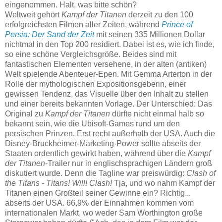
eingenommen. Halt, was bitte schön?
Weltweit gehört
Kampf der Titanen
derzeit zu den 100
erfolgreichsten Filmen aller Zeiten, während
Prince of
Persia: Der Sand der Zeit
mit seinen 335 Millionen Dollar
nichtmal in den Top 200 residiert. Dabei ist es, wie ich finde,
so eine schöne Vergleichsgröße. Beides sind mit
fantastischen Elementen versehene, in der alten (antiken)
Welt spielende Abenteuer-Epen. Mit Gemma Arterton in der
Rolle der mythologischen Expositionsgeberin, einer
gewissen Tendenz, das Visuelle über den Inhalt zu stellen
und einer bereits bekannten Vorlage. Der Unterschied: Das
Original zu
Kampf der Titanen
dürfte nicht einmal halb so
bekannt sein, wie die Ubisoft-Games rund um den
persischen Prinzen. Erst recht außerhalb der USA. Auch die
Disney-Bruckheimer-Marketing-Power sollte abseits der
Staaten ordentlich gewirkt haben, während über die
Kampf
der Titanen
-Trailer nur in englischsprachigen Ländern groß
diskutiert wurde. Denn die Tagline war preiswürdig:
Clash of
the Titans - Titans! Will! Clash!
Tja, und wo nahm Kampf der
Titanen einen Großteil seiner Gewinne ein? Richtig...
abseits der USA. 66,9% der Einnahmen kommen vom
internationalen Markt, wo weder Sam Worthington große