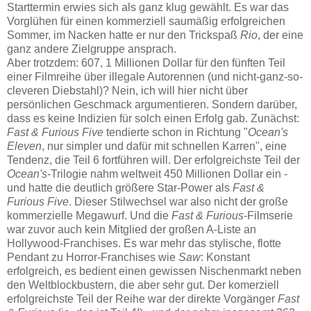
Starttermin erwies sich als ganz klug gewählt. Es war das
Vorglühen für einen kommerziell saumäßig erfolgreichen
Sommer, im Nacken hatte er nur den Trickspaß
Rio
, der eine
ganz andere Zielgruppe ansprach.
Aber trotzdem: 607, 1 Millionen Dollar für den fünften Teil
einer Filmreihe über illegale Autorennen (und nicht-ganz-so-
cleveren Diebstahl)? Nein, ich will hier nicht über
persönlichen Geschmack argumentieren. Sondern darüber,
dass es keine Indizien für solch einen Erfolg gab. Zunächst:
Fast & Furious Five
tendierte schon in Richtung "
Ocean's
Eleven
, nur simpler und dafür mit schnellen Karren", eine
Tendenz, die Teil 6 fortführen will. Der erfolgreichste Teil der
Ocean's
-Trilogie nahm weltweit 450 Millionen Dollar ein -
und hatte die deutlich größere Star-Power als
Fast &
Furious Five
. Dieser Stilwechsel war also nicht der große
kommerzielle Megawurf. Und die
Fast & Furious
-Filmserie
war zuvor auch kein Mitglied der großen A-Liste an
Hollywood-Franchises. Es war mehr das stylische, flotte
Pendant zu Horror-Franchises wie
Saw
: Konstant
erfolgreich, es bedient einen gewissen Nischenmarkt neben
den Weltblockbustern, die aber sehr gut. Der komerziell
erfolgreichste Teil der Reihe war der direkte Vorgänger
Fast