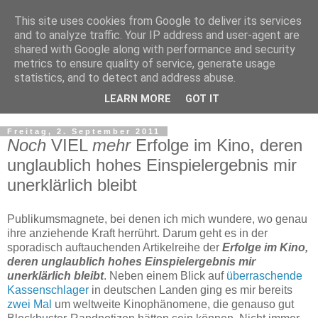
This site uses cookies from Google to deliver its services
and to analyze traffic. Your IP address and user-agent are
shared with Google along with performance and security
metrics to ensure quality of service, generate usage
statistics, and to detect and address abuse.
LEARN MORE
GOT IT
▼
Freitag, 2. September 2011
Noch
VIEL
mehr
Erfolge im Kino, deren
unglaublich hohes Einspielergebnis mir
unerklärlich bleibt
Publikumsmagnete, bei denen ich mich wundere, wo genau
ihre anziehende Kraft herrührt. Darum geht es in der
sporadisch auftauchenden Artikelreihe der
Erfolge im Kino,
deren unglaublich hohes Einspielergebnis mir
unerklärlich bleibt
. Neben einem Blick auf
überraschende
Kassenschlager
in deutschen Landen ging es mir bereits
zwei
Mal
um weltweite Kinophänomene, die genauso gut