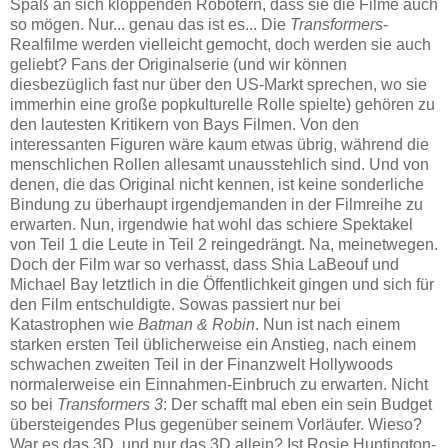
Spaß an sich kloppenden Robotern, dass sie die Filme auch
so mögen. Nur... genau das ist es... Die
Transformers
-
Realfilme werden vielleicht gemocht, doch werden sie auch
geliebt? Fans der Originalserie (und wir können
diesbezüglich fast nur über den US-Markt sprechen, wo sie
immerhin eine große popkulturelle Rolle spielte) gehören zu
den lautesten Kritikern von Bays Filmen. Von den
interessanten Figuren wäre kaum etwas übrig, während die
menschlichen Rollen allesamt unausstehlich sind. Und von
denen, die das Original nicht kennen, ist keine sonderliche
Bindung zu überhaupt irgendjemanden in der Filmreihe zu
erwarten. Nun, irgendwie hat wohl das schiere Spektakel
von Teil 1 die Leute in Teil 2 reingedrängt. Na, meinetwegen.
Doch der Film war so verhasst, dass Shia LaBeouf und
Michael Bay letztlich in die Öffentlichkeit gingen und sich für
den Film entschuldigte. Sowas passiert nur bei
Katastrophen wie
Batman & Robin
. Nun ist nach einem
starken ersten Teil üblicherweise ein Anstieg, nach einem
schwachen zweiten Teil in der Finanzwelt Hollywoods
normalerweise ein Einnahmen-Einbruch zu erwarten. Nicht
so bei
Transformers 3
: Der schafft mal eben ein sein Budget
übersteigendes Plus gegenüber seinem Vorläufer. Wieso?
War es das 3D, und nur das 3D allein? Ist Rosie Huntington-