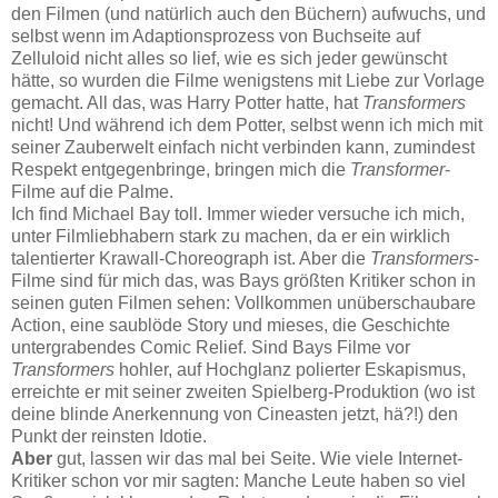
den Filmen (und natürlich auch den Büchern) aufwuchs, und
selbst wenn im Adaptionsprozess von Buchseite auf
Zelluloid nicht alles so lief, wie es sich jeder gewünscht
hätte, so wurden die Filme wenigstens mit Liebe zur Vorlage
gemacht. All das, was Harry Potter hatte, hat
Transformers
nicht! Und während ich dem Potter, selbst wenn ich mich mit
seiner Zauberwelt einfach nicht verbinden kann, zumindest
Respekt entgegenbringe, bringen mich die
Transformer
-
Filme auf die Palme.
Ich find Michael Bay toll. Immer wieder versuche ich mich,
unter Filmliebhabern stark zu machen, da er ein wirklich
talentierter Krawall-Choreograph ist. Aber die
Transformers
-
Filme sind für mich das, was Bays größten Kritiker schon in
seinen guten Filmen sehen: Vollkommen unüberschaubare
Action, eine saublöde Story und mieses, die Geschichte
untergrabendes Comic Relief. Sind Bays Filme vor
Transformers
hohler, auf Hochglanz polierter Eskapismus,
erreichte er mit seiner zweiten Spielberg-Produktion (wo ist
deine blinde Anerkennung von Cineasten jetzt, hä?!) den
Punkt der reinsten Idotie.
Aber
gut, lassen wir das mal bei Seite. Wie viele Internet-
Kritiker schon vor mir sagten: Manche Leute haben so viel