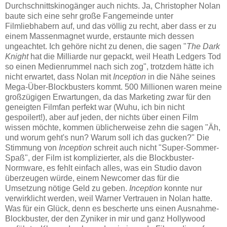
Durchschnittskinogänger auch nichts. Ja, Christopher Nolan
baute sich eine sehr große Fangemeinde unter
Filmliebhabern auf, und das völlig zu recht, aber dass er zu
einem Massenmagnet wurde, erstaunte mich dessen
ungeachtet. Ich gehöre nicht zu denen, die sagen "
The Dark
Knight
hat die Milliarde nur gepackt, weil Heath Ledgers Tod
so einen Medienrummel nach sich zog", trotzdem hätte ich
nicht erwartet, dass Nolan mit
Inception
in die Nähe seines
Mega-Über-Blockbusters kommt. 500 Millionen waren meine
großzügigen Erwartungen, da das Marketing zwar für den
geneigten Filmfan perfekt war (Wuhu, ich bin nicht
gespoilert!), aber auf jeden, der nichts über einen Film
wissen möchte, kommen üblicherweise zehn die sagen "Äh,
und worum geht's nun? Warum soll ich das gucken?" Die
Stimmung von
Inception
schreit auch nicht "Super-Sommer-
Spaß", der Film ist komplizierter, als die Blockbuster-
Normware, es fehlt einfach alles, was ein Studio davon
überzeugen würde, einem Newcomer das für die
Umsetzung nötige Geld zu geben.
Inception
konnte nur
verwirklicht werden, weil Warner Vertrauen in Nolan hatte.
Was für ein Glück, denn es bescherte uns einen Ausnahme-
Blockbuster, der den Zyniker in mir und ganz Hollywood