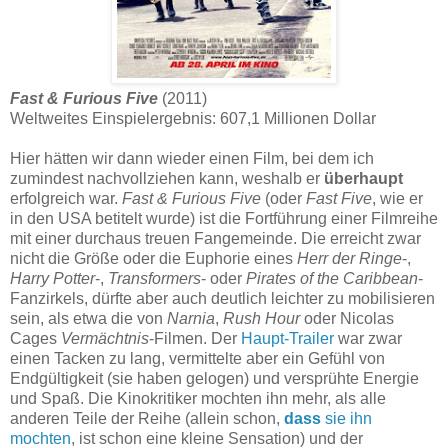
Fast & Furious Five
(2011)
Weltweites Einspielergebnis: 607,1 Millionen Dollar
Hier hätten wir dann wieder einen Film, bei dem ich
zumindest nachvollziehen kann, weshalb er
überhaupt
erfolgreich war.
Fast & Furious Five
(oder
Fast Five
, wie er
in den USA betitelt wurde) ist die Fortführung einer Filmreihe
mit einer durchaus treuen Fangemeinde. Die erreicht zwar
nicht die Größe oder die Euphorie eines
Herr der Ringe
-,
Harry Potter
-,
Transformers
- oder
Pirates of the Caribbean
-
Fanzirkels, dürfte aber auch deutlich leichter zu mobilisieren
sein, als etwa die von
Narnia
,
Rush Hour
oder Nicolas
Cages
Vermächtnis
-Filmen. Der
Haupt-Trailer
war zwar
einen Tacken zu lang, vermittelte aber ein Gefühl von
Endgültigkeit (sie haben gelogen) und versprühte Energie
und Spaß. Die Kinokritiker mochten ihn mehr, als alle
anderen Teile der Reihe (allein schon,
dass
sie ihn
mochten
, ist schon eine kleine Sensation) und der