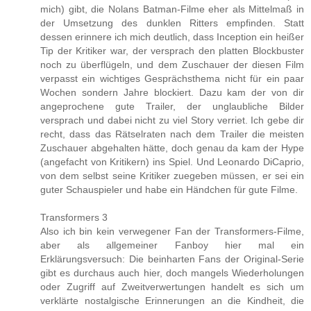
mich) gibt, die Nolans Batman-Filme eher als Mittelmaß in
der Umsetzung des dunklen Ritters empfinden. Statt
dessen erinnere ich mich deutlich, dass Inception ein heißer
Tip der Kritiker war, der versprach den platten Blockbuster
noch zu überflügeln, und dem Zuschauer der diesen Film
verpasst ein wichtiges Gesprächsthema nicht für ein paar
Wochen sondern Jahre blockiert. Dazu kam der von dir
angeprochene gute Trailer, der unglaubliche Bilder
versprach und dabei nicht zu viel Story verriet. Ich gebe dir
recht, dass das Rätselraten nach dem Trailer die meisten
Zuschauer abgehalten hätte, doch genau da kam der Hype
(angefacht von Kritikern) ins Spiel. Und Leonardo DiCaprio,
von dem selbst seine Kritiker zuegeben müssen, er sei ein
guter Schauspieler und habe ein Händchen für gute Filme.
Transformers 3
Also ich bin kein verwegener Fan der Transformers-Filme,
aber als allgemeiner Fanboy hier mal ein
Erklärungsversuch: Die beinharten Fans der Original-Serie
gibt es durchaus auch hier, doch mangels Wiederholungen
oder Zugriff auf Zweitverwertungen handelt es sich um
verklärte nostalgische Erinnerungen an die Kindheit, die