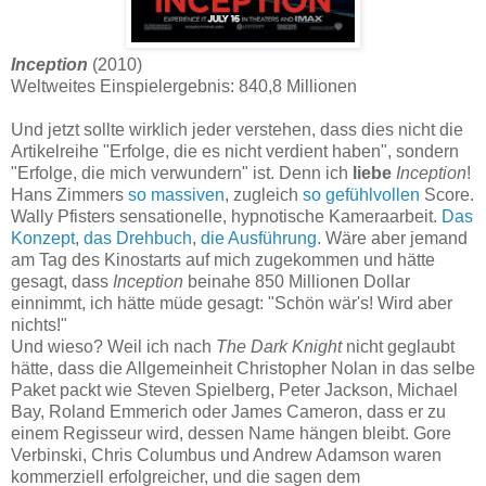
Inception
(2010)
Weltweites Einspielergebnis: 840,8 Millionen
Und jetzt sollte wirklich jeder verstehen, dass dies nicht die
Artikelreihe "Erfolge, die es nicht verdient haben", sondern
"Erfolge, die mich verwundern" ist. Denn ich
liebe
Inception
!
Hans Zimmers
so massiven
, zugleich
so gefühlvollen
Score.
Wally Pfisters sensationelle, hypnotische Kameraarbeit.
Das
Konzept
,
das Drehbuch
,
die Ausführung
. Wäre aber jemand
am Tag des Kinostarts auf mich zugekommen und hätte
gesagt, dass
Inception
beinahe 850 Millionen Dollar
einnimmt, ich hätte müde gesagt: "Schön wär's! Wird aber
nichts!"
Und wieso? Weil ich nach
The Dark Knight
nicht geglaubt
hätte, dass die Allgemeinheit Christopher Nolan in das selbe
Paket packt wie Steven Spielberg, Peter Jackson, Michael
Bay, Roland Emmerich oder James Cameron, dass er zu
einem Regisseur wird, dessen Name hängen bleibt. Gore
Verbinski, Chris Columbus und Andrew Adamson waren
kommerziell erfolgreicher, und die sagen dem