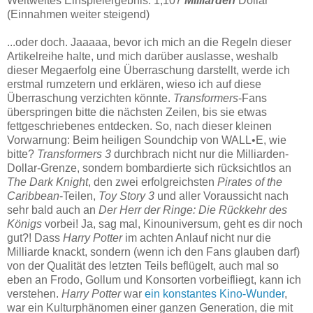
Weltweites Einspielergebnis: 1,107
Milliarden
Dollar
(Einnahmen weiter steigend)
...oder doch. Jaaaaa, bevor ich mich an die Regeln dieser
Artikelreihe halte, und mich darüber auslasse, weshalb
dieser Megaerfolg eine Überraschung darstellt, werde ich
erstmal rumzetern und erklären, wieso ich auf diese
Überraschung verzichten könnte.
Transformers
-Fans
überspringen bitte die nächsten Zeilen, bis sie etwas
fettgeschriebenes entdecken. So, nach dieser kleinen
Vorwarnung: Beim heiligen Soundchip von WALL•E, wie
bitte?
Transformers 3
durchbrach nicht nur die Milliarden-
Dollar-Grenze, sondern bombardierte sich rücksichtlos an
The Dark Knight
, den zwei erfolgreichsten
Pirates of the
Caribbean
-Teilen,
Toy Story 3
und aller Voraussicht nach
sehr bald auch an
Der Herr der Ringe: Die Rückkehr des
Königs
vorbei! Ja, sag mal, Kinouniversum, geht es dir noch
gut?! Dass
Harry Potter
im achten Anlauf nicht nur die
Milliarde knackt, sondern (wenn ich den Fans glauben darf)
von der Qualität des letzten Teils beflügelt, auch mal so
eben an Frodo, Gollum und Konsorten vorbeifliegt, kann ich
verstehen.
Harry Potter
war
ein konstantes Kino-Wunder
,
war ein Kulturphänomen einer ganzen Generation, die mit