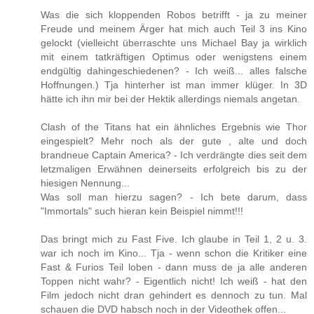
Was die sich kloppenden Robos betrifft - ja zu meiner
Freude und meinem Ärger hat mich auch Teil 3 ins Kino
gelockt (vielleicht überraschte uns Michael Bay ja wirklich
mit einem tatkräftigen Optimus oder wenigstens einem
endgültig dahingeschiedenen? - Ich weiß... alles falsche
Hoffnungen.) Tja hinterher ist man immer klüger. In 3D
hätte ich ihn mir bei der Hektik allerdings niemals angetan.
Clash of the Titans hat ein ähnliches Ergebnis wie Thor
eingespielt? Mehr noch als der gute , alte und doch
brandneue Captain America? - Ich verdrängte dies seit dem
letzmaligen Erwähnen deinerseits erfolgreich bis zu der
hiesigen Nennung...
Was soll man hierzu sagen? - Ich bete darum, dass
"Immortals" such hieran kein Beispiel nimmt!!!
Das bringt mich zu Fast Five. Ich glaube in Teil 1, 2 u. 3.
war ich noch im Kino... Tja - wenn schon die Kritiker eine
Fast & Furios Teil loben - dann muss de ja alle anderen
Toppen nicht wahr? - Eigentlich nicht! Ich weiß - hat den
Film jedoch nicht dran gehindert es dennoch zu tun. Mal
schauen die DVD habsch noch in der Videothek offen...