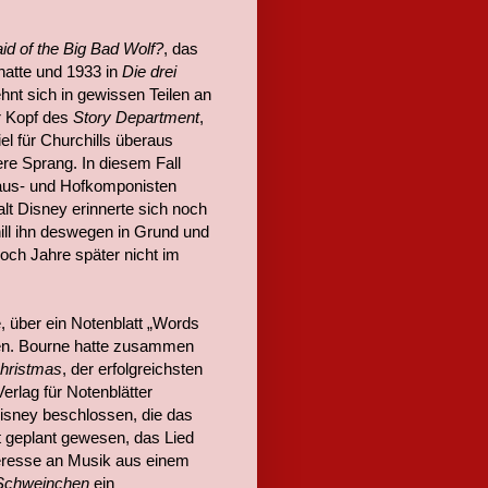
id of the Big Bad Wolf?
, das
hatte und 1933 in
Die drei
nt sich in gewissen Teilen an
er Kopf des
Story Department
,
el für Churchills überaus
ere Sprang. In diesem Fall
Haus- und Hofkomponisten
lt Disney erinnerte sich noch
ill ihn deswegen in Grund und
och Jahre später nicht im
, über ein Notenblatt „Words
ken. Bourne hatte zusammen
hristmas
, der erfolgreichsten
erlag für Notenblätter
isney beschlossen, die das
t geplant gewesen, das Lied
teresse an Musik aus einem
 Schweinchen
ein