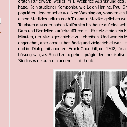
ersten Ruf erwarb, weil er im 1. Weltkrieg Ausrüstung des
hatte. Kein studierter Komponist, wie Leigh Harline, Paul S
populärer Liedermacher wie Ned Washington, sondern ein K
einem Medizinstudium nach Tijuana in Mexiko geflohen war,
Touristen aus dem nahen Kalifornien bis heute auf eine sch
Bars und Bordellen zurückzuführen ist. Er setzte sich ein K
Minuten, um Musikgeschichte zu schreiben. Und war ein M
angenehm, aber absolut beständig und zielgerichtet war – s
und im Dialog mit anderen. Frank Churchill, der 1942, für a
Lösung sah, als Suizid zu begehen, prägte den musikalisch
Studios wie kaum ein anderer – bis heute.