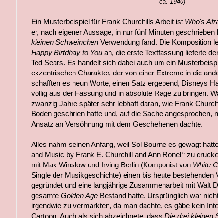
ca. 1940)
Ein Musterbeispiel für Frank Churchills Arbeit ist
Who's Afra
er, nach eigener Aussage, in nur fünf Minuten geschrieben 
kleinen Schweinchen
Verwendung fand. Die Komposition leh
Happy Birtdhay to You
an, die erste Textfassung lieferte d
Ted Sears. Es handelt sich dabei auch um ein Musterbeispi
exzentrischen Charakter, der von einer Extreme in die and
schafften es neun Worte, einen Satz ergebend, Disneys 
völlig aus der Fassung und in absolute Rage zu bringen. Wa
zwanzig Jahre später sehr lebhaft daran, wie Frank Church
Boden geschrien hatte und, auf die Sache angesprochen, n
Ansatz an Versöhnung mit dem Geschehenen dachte.
Alles nahm seinen Anfang, weil Sol Bourne es gewagt hatte
and Music by Frank E. Churchill and Ann Ronell“ zu druc
mit Max Winslow und Irving Berlin (Komponist von
White C
Single der Musikgeschichte) einen bis heute bestehenden V
gegründet und eine langjährige Zusammenarbeit mit Walt D
gesamte
Golden Age
Bestand hatte. Ursprünglich war nich
irgendwie zu vermarkten, da man dachte, es gäbe kein In
Cartoon. Auch als sich abzeichnete, dass
Die drei kleinen