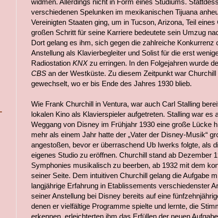
widmen. Allerdings nicht in Form eines Studiums. Stattdessen
verschiedenen Spelunken im mexikanischen Tijuana anheue
Vereinigten Staaten ging, um in Tucson, Arizona, Teil eine
großen Schritt für seine Karriere bedeutete sein Umzug n
Dort gelang es ihm, sich gegen die zahlreiche Konkurrenz
Anstellung als Klavierbegleiter und Solist für die erst wen
Radiostation
KNX
zu erringen. In den Folgejahren wurde d
CBS
an der Westküste. Zu diesem Zeitpunkt war Churchill
gewechselt, wo er bis Ende des Jahres 1930 blieb.
Wie Frank Churchill in Ventura, war auch Carl Stalling bere
lokalen Kino als Klavierspieler aufgetreten. Stalling war es
Weggang von Disney im Frühjahr 1930 eine große Lücke hin
mehr als einem Jahr hatte der „Vater der Disney-Musik“ 
angestoßen, bevor er überraschend Ub Iwerks folgte, als di
eigenes Studio zu eröffnen. Churchill stand ab Dezember 19
Symphonies musikalisch zu beerben, ab 1932 mit dem kong
seiner Seite. Dem intuitiven Churchill gelang die Aufgabe 
langjährige Erfahrung in Etablissements verschiedenster Ar
seiner Anstellung bei Disney bereits auf eine fünfzehnjährig
denen er vielfältige Programme spielte und lernte, die St
erkennen, erleichterten ihm das Erfüllen der neuen Aufgab