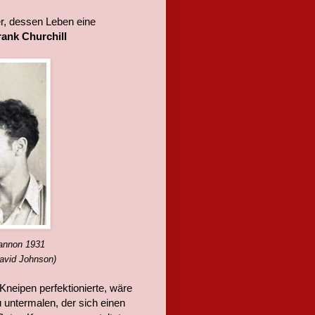
er, dessen Leben eine
rank Churchill
Cannon 1931
David Johnson)
Kneipen perfektionierte, wäre
 untermalen, der sich einen