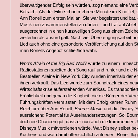
überwältigender Erfolg sein würden, zog niemand eine Verö
Betracht. Als der Film schon mehrere Monate im Kino lief, 
Ann Ronell zum ersten Mal an. Sie war begeistert und bat, 
Musik neu zusammenstellen zu dürfen – und traf auf Ableh
ausgerechnet in einen kurzweiligen Song aus einem Zeichen
weiterhin als absurd galt. Nach viel Überzeugungsarbeit un
Lied auch ohne eine gesonderte Veröffentlichung auf den S
man Ronells Angebot schließlich wahr.
Who's Afraid of the Big Bad Wolf?
wurde zu einem unbeschre
Radiostationen spielten den Song rauf und runter und die 
Bestseller. Alleine in New York City wurden innerhalb der e
ihnen verkauft. Das Lied wurde zum Soundtrack eines neu
Wirtschaftskrise auferstehenden Amerikas. Es transportie
Fröhlichkeit und genau die Klugheit, die die Bürger der Vere
Führungskräften vermissten. Mit dem Erfolg kamen Ruhm 
Reichtum über Ann Ronell,
Bourne Music
und die Disney-S
ausreichend Potential für Auseinandersetzungen. Sol Bourn
doch die Chancen gut, dass er nun auch die kommenden Ja
Disneys Musik mitverdienen würde. Walt Disney selbst be
Kuchens und war damit offensichtlich zufrieden. Ronell flo