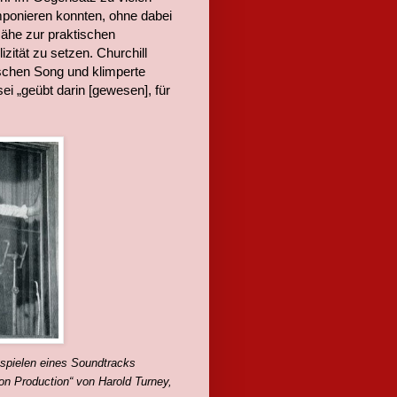
mponieren konnten, ohne dabei
Nähe zur praktischen
zität zu setzen. Churchill
ischen Song und klimperte
ei „geübt darin [gewesen], für
nspielen eines Soundtracks
on Production“ von Harold Turney,