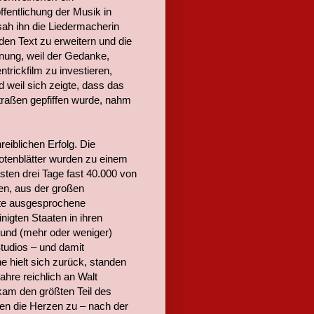
ffentlichung der Musik in
sah ihn die Liedermacherin
den Text zu erweitern und die
nung, weil der Gedanke,
trickfilm zu investieren,
d weil sich zeigte, dass das
traßen gepfiffen wurde, nahm
iblichen Erfolg. Die
Notenblätter wurden zu einem
rsten drei Tage fast 40.000 von
en, aus der großen
rte ausgesprochene
inigten Staaten in ihren
und (mehr oder weniger)
tudios – und damit
e hielt sich zurück, standen
hre reichlich an Walt
kam den größten Teil des
gen die Herzen zu – nach der