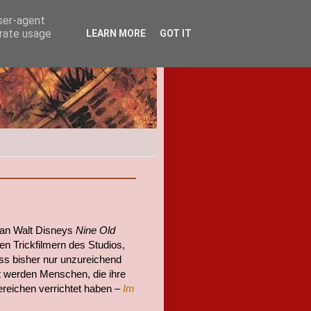
user-agent
erate usage
LEARN MORE
GOT IT
 an Walt Disneys
Nine Old
en Trickfilmern des Studios,
uss bisher nur unzureichend
t werden Menschen, die ihre
Bereichen verrichtet haben –
Im