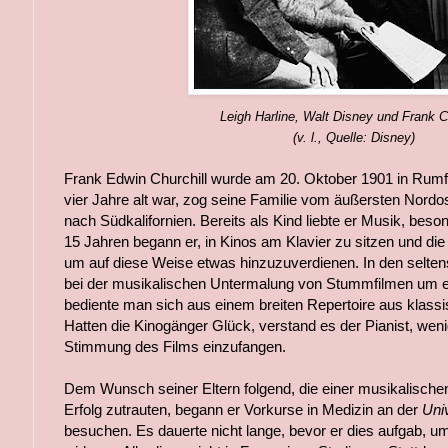
Leigh Harline, Walt Disney und Frank Ch
(v. l., Quelle: Disney)
Frank Edwin Churchill wurde am 20. Oktober 1901 in Rumfo
vier Jahre alt war, zog seine Familie vom äußersten Nordo
nach Südkalifornien. Bereits als Kind liebte er Musik, beso
15 Jahren begann er, in Kinos am Klavier zu sitzen und die 
um auf diese Weise etwas hinzuzuverdienen. In den seltens
bei der musikalischen Untermalung von Stummfilmen um e
bediente man sich aus einem breiten Repertoire aus klass
Hatten die Kinogänger Glück, verstand es der Pianist, we
Stimmung des Films einzufangen.
Dem Wunsch seiner Eltern folgend, die einer musikalischen
Erfolg zutrauten, begann er Vorkurse in Medizin an der
Univ
besuchen. Es dauerte nicht lange, bevor er dies aufgab, um