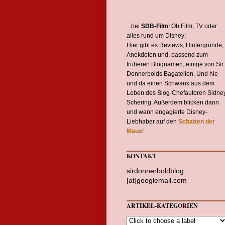
...bei
SDB-Film
! Ob Film, TV oder
alles rund um Disney:
Hier gibt es Reviews, Hintergründe,
Anekdoten und, passend zum
früheren Blognamen, einige von Sir
Donnerbolds Bagatellen. Und hie
und da einen Schwank aus dem
Leben des Blog-Chefautoren Sidne
Schering. Außerdem blicken dann
und wann engagierte Disney-
Liebhaber auf den
Schatten der
Maus
!
KONTAKT
sirdonnerboldblog
[at]googlemail.com
ARTIKEL-KATEGORIEN