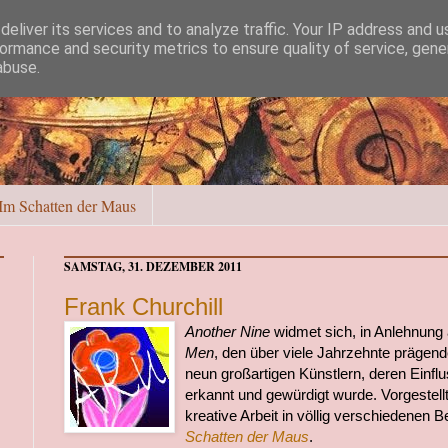
eliver its services and to analyze traffic. Your IP address and 
ormance and security metrics to ensure quality of service, gen
abuse.
Im Schatten der Maus
SAMSTAG, 31. DEZEMBER 2011
Frank Churchill
Another Nine
widmet sich, in Anlehnung
Men
, den über viele Jahrzehnte prägend
neun großartigen Künstlern, deren Einfl
erkannt und gewürdigt wurde. Vorgestell
kreative Arbeit in völlig verschiedenen 
Schatten der Maus
.