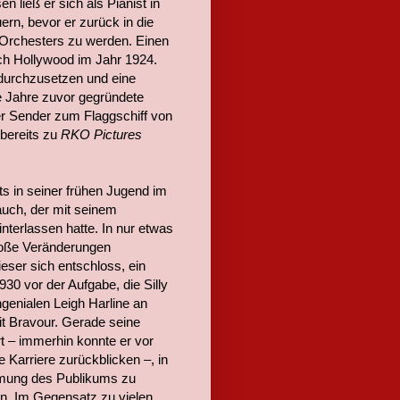
 ließ er sich als Pianist in
rn, bevor er zurück in die
s Orchesters zu werden. Einen
ach Hollywood im Jahr 1924.
 durchzusetzen und eine
ige Jahre zuvor gegründete
er Sender zum Flaggschiff von
 bereits zu
RKO Pictures
its in seiner frühen Jugend im
 auch, der mit seinem
terlassen hatte. In nur etwas
große Veränderungen
eser sich entschloss, ein
30 vor der Aufgabe, die Silly
enialen Leigh Harline an
mit Bravour. Gerade seine
t – immerhin konnte er vor
e Karriere zurückblicken –, in
immung des Publikums zu
en. Im Gegensatz zu vielen