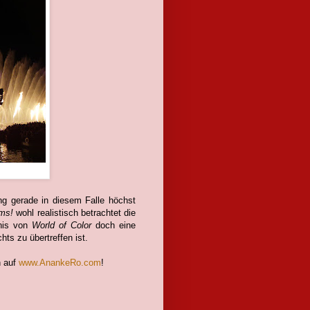
ng gerade in diesem Falle höchst
ms!
wohl realistisch betrachtet die
bnis von
World of Color
doch eine
hts zu übertreffen ist.
h auf
www.AnankeRo.com
!