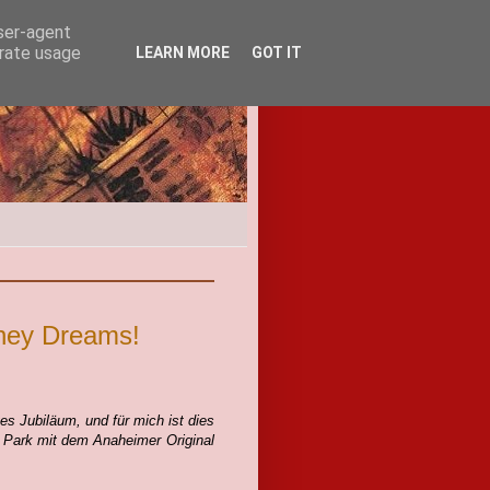
user-agent
erate usage
LEARN MORE
GOT IT
sney Dreams!
iges Jubiläum, und
für mich
ist dies
n Park mit dem Anaheimer Original