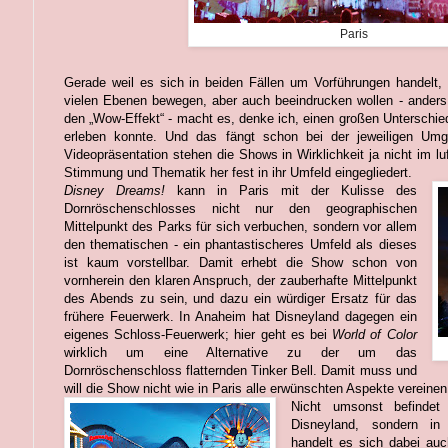
Paris
Gerade weil es sich in beiden Fällen um Vorführungen handelt, 
vielen Ebenen bewegen, aber auch beeindrucken wollen - anders 
den „Wow-Effekt“ - macht es, denke ich, einen großen Unterschied
erleben konnte. Und das fängt schon bei der jeweiligen Umg
Videopräsentation stehen die Shows in Wirklichkeit ja nicht im l
Stimmung und Thematik her fest in ihr Umfeld eingegliedert.
Disney Dreams!
kann in Paris mit der Kulisse des
Dornröschenschlosses nicht nur den geographischen
Mittelpunkt des Parks für sich verbuchen, sondern vor allem
den thematischen - ein phantastischeres Umfeld als dieses
ist kaum vorstellbar. Damit erhebt die Show schon von
vornherein den klaren Anspruch, der zauberhafte Mittelpunkt
des Abends zu sein, und dazu ein würdiger Ersatz für das
frühere Feuerwerk. In Anaheim hat Disneyland dagegen ein
eigenes Schloss-Feuerwerk; hier geht es bei
World of Color
wirklich um eine Alternative zu der um das
Dornröschenschloss flatternden Tinker Bell. Damit muss und
will die Show nicht wie in Paris alle erwünschten Aspekte vereinen
Nicht umsonst befinde
Disneyland, sondern in 
handelt es sich dabei au