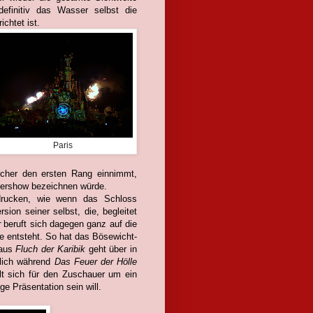
definitiv das Wasser selbst die
chtet ist.
Paris
icher den ersten Rang einnimmt,
sershow bezeichnen würde.
ndrucken, wie wenn das Schloss
ion seiner selbst, die, begleitet
r
beruft sich dagegen ganz auf die
e entsteht. So hat das Bösewicht-
 aus
Fluch der Karibik
geht über in
ßlich während
Das Feuer der Hölle
lt sich für den Zuschauer um ein
ge Präsentation sein will.