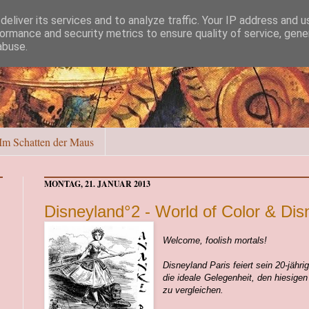
eliver its services and to analyze traffic. Your IP address and 
ormance and security metrics to ensure quality of service, gen
abuse.
Im Schatten der Maus
MONTAG, 21. JANUAR 2013
Disneyland°2 - World of Color & Di
Welcome, foolish mortals!
Disneyland Paris feiert sein 20-jähr
die ideale Gelegenheit, den hiesige
zu vergleichen.