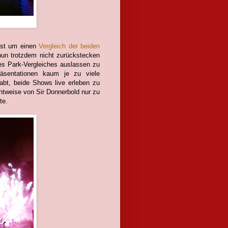
ngst um einen
Vergleich der beiden
un trotzdem nicht zurückstecken
es Park-Vergleiches auslassen zu
äsentationen kaum je zu viele
abt, beide Shows live erleben zu
htweise von Sir Donnerbold nur zu
te.