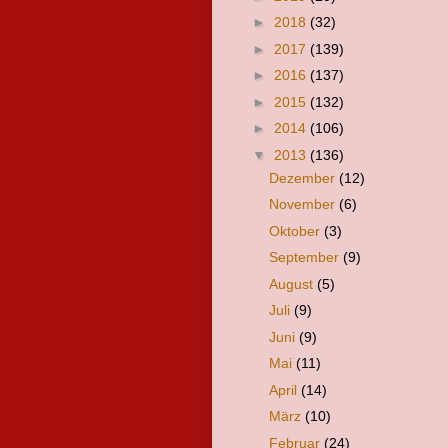
►
2018
(32)
►
2017
(139)
►
2016
(137)
►
2015
(132)
►
2014
(106)
▼
2013
(136)
Dezember
(12)
November
(6)
Oktober
(3)
September
(9)
August
(5)
Juli
(9)
Juni
(9)
Mai
(11)
April
(14)
März
(10)
Februar
(24)