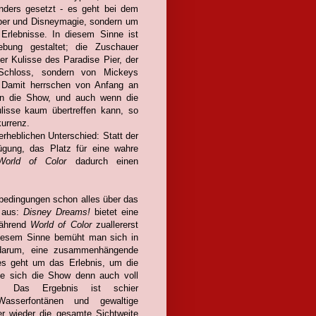
nders gesetzt - es geht bei dem
ber und Disneymagie, sondern um
Erlebnisse. In diesem Sinne ist
ung gestaltet; die Zuschauer
er Kulisse des Paradise Pier, der
Schloss, sondern von Mickeys
. Damit herrschen von Anfang an
 an die Show, und auch wenn die
lisse kaum übertreffen kann, so
kurrenz.
rheblichen Unterschied: Statt der
fügung, das Platz für eine wahre
World of Color
dadurch einen
rbedingungen schon alles über das
 aus:
Disney Dreams!
bietet eine
während
World of Color
zuallererst
 diesem Sinne bemüht man sich in
 darum, eine zusammenhängende
es geht um das Erlebnis, um die
die sich die Show denn auch voll
t. Das Ergebnis ist schier
 Wasserfontänen und gewaltige
er wieder die gesamte Sichtweite