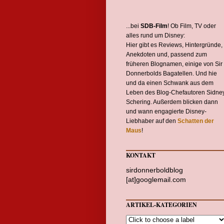
...bei
SDB-Film
! Ob Film, TV oder
alles rund um Disney:
Hier gibt es Reviews, Hintergründe,
Anekdoten und, passend zum
früheren Blognamen, einige von Sir
Donnerbolds Bagatellen. Und hie
und da einen Schwank aus dem
Leben des Blog-Chefautoren Sidne
Schering. Außerdem blicken dann
und wann engagierte Disney-
Liebhaber auf den
Schatten der
Maus
!
KONTAKT
sirdonnerboldblog
[at]googlemail.com
ARTIKEL-KATEGORIEN