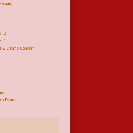
eaparty
il 2
il 1
 & Crush's Coaster
ées
ois Dormant