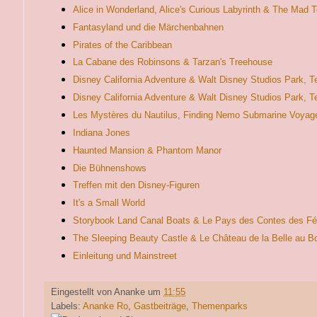
Alice in Wonderland, Alice's Curious Labyrinth & The Mad T
Fantasyland und die Märchenbahnen
Pirates of the Caribbean
La Cabane des Robinsons & Tarzan's Treehouse
Disney California Adventure & Walt Disney Studios Park, Te
Disney California Adventure & Walt Disney Studios Park, Te
Les Mystères du Nautilus, Finding Nemo Submarine Voyage
Indiana Jones
Haunted Mansion & Phantom Manor
Die Bühnenshows
Treffen mit den Disney-Figuren
It's a Small World
Storybook Land Canal Boats & Le Pays des Contes des F
The Sleeping Beauty Castle & Le Château de la Belle au B
Einleitung und Mainstreet
Eingestellt von
Ananke
um
11:55
Labels:
Ananke Ro
,
Gastbeiträge
,
Themenparks