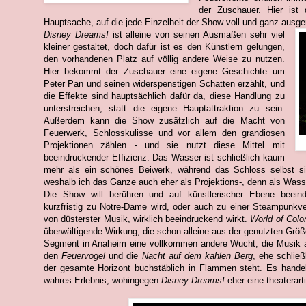
der Zuschauer. Hier ist 
Hauptsache, auf die jede Einzelheit der Show voll und ganz ausgeri
Disney Dreams!
ist alleine von seinen Ausmaßen sehr viel
kleiner gestaltet, doch dafür ist es den Künstlern gelungen,
den vorhandenen Platz auf völlig andere Weise zu nutzen.
Hier bekommt der Zuschauer eine eigene Geschichte um
Peter Pan und seinen widerspenstigen Schatten erzählt, und
die Effekte sind hauptsächlich dafür da, diese Handlung zu
unterstreichen, statt die eigene Hauptattraktion zu sein.
Außerdem kann die Show zusätzlich auf die Macht von
Feuerwerk, Schlosskulisse und vor allem den grandiosen
Projektionen zählen - und sie nutzt diese Mittel mit
beeindruckender Effizienz. Das Wasser ist schließlich kaum
mehr als ein schönes Beiwerk, während das Schloss selbst s
weshalb ich das Ganze auch eher als Projektions-, denn als Was
Die Show will berühren und auf künstlerischer Ebene beei
kurzfristig zu Notre-Dame wird, oder auch zu einer Steampunkvers
von düsterster Musik, wirklich beeindruckend wirkt.
World of Colo
überwältigende Wirkung, die schon alleine aus der genutzten Größ
Segment in Anaheim eine vollkommen andere Wucht; die Musik
den
Feuervogel
und die
Nacht auf dem kahlen Berg
, ehe schlie
der gesamte Horizont buchstäblich in Flammen steht. Es hande
wahres Erlebnis, wohingegen
Disney Dreams!
eher eine theaterarti