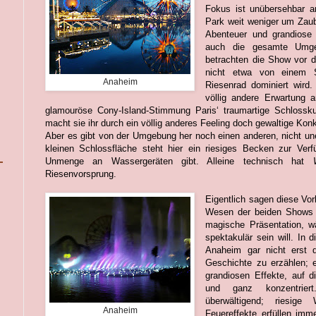
Fokus ist unübersehbar a
Park weit weniger um Zau
Abenteuer und grandiose 
auch die gesamte Umgeb
betrachten die Show vor d
nicht etwa von einem 
Anaheim
Riesenrad dominiert wird
völlig andere Erwartung
glamouröse Cony-Island-Stimmung Paris‘ traumartige Schlossku
macht sie ihr durch ein völlig anderes Feeling doch gewaltige Kon
Aber es gibt von der Umgebung her noch einen anderen, nicht une
kleinen Schlossfläche steht hier ein riesiges Becken zur Ver
Unmenge an Wassergeräten gibt. Alleine technisch hat
Riesenvorsprung.
Eigentlich sagen diese Vo
Wesen der beiden Shows
magische Präsentation, 
spektakulär sein will. In
Anaheim gar nicht erst
Geschichte zu erzählen; 
grandiosen Effekte, auf 
und ganz konzentrier
überwältigend; riesige
Anaheim
Feuereffekte erfüllen imm