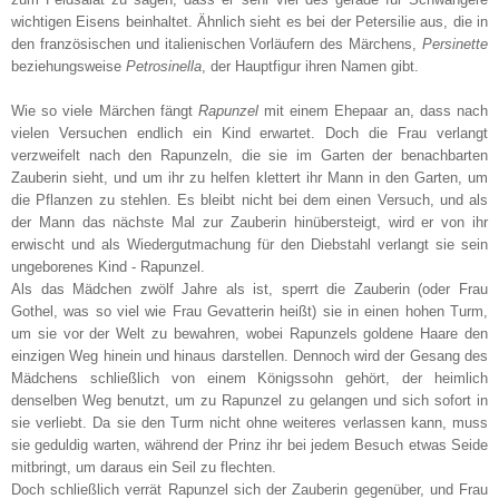
wichtigen Eisens beinhaltet. Ähnlich sieht es bei der Petersilie aus, die in
den französischen und italienischen Vorläufern des Märchens,
Persinette
beziehungsweise
Petrosinella
, der Hauptfigur ihren Namen gibt.
Wie so viele Märchen fängt
Rapunzel
mit einem Ehepaar an, dass nach
vielen Versuchen endlich ein Kind erwartet. Doch die Frau verlangt
verzweifelt nach den Rapunzeln, die sie im Garten der benachbarten
Zauberin sieht, und um ihr zu helfen klettert ihr Mann in den Garten, um
die Pflanzen zu stehlen. Es bleibt nicht bei dem einen Versuch, und als
der Mann das nächste Mal zur Zauberin hinübersteigt, wird er von ihr
erwischt und als Wiedergutmachung für den Diebstahl verlangt sie sein
ungeborenes Kind - Rapunzel.
Als das Mädchen zwölf Jahre als ist, sperrt die Zauberin (oder Frau
Gothel, was so viel wie Frau Gevatterin heißt) sie in einen hohen Turm,
um sie vor der Welt zu bewahren, wobei Rapunzels goldene Haare den
einzigen Weg hinein und hinaus darstellen. Dennoch wird der Gesang des
Mädchens schließlich von einem Königssohn gehört, der heimlich
denselben Weg benutzt, um zu Rapunzel zu gelangen und sich sofort in
sie verliebt. Da sie den Turm nicht ohne weiteres verlassen kann, muss
sie geduldig warten, während der Prinz ihr bei jedem Besuch etwas Seide
mitbringt, um daraus ein Seil zu flechten.
Doch schließlich verrät Rapunzel sich der Zauberin gegenüber, und Frau