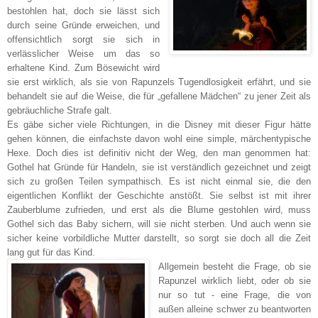
bestohlen hat, doch sie lässt sich
durch seine Gründe erweichen, und
offensichtlich sorgt sie sich in
verlässlicher Weise um das so
erhaltene Kind. Zum Bösewicht wird
sie erst wirklich, als sie von Rapunzels Tugendlosigkeit erfährt, und sie
behandelt sie auf die Weise, die für „gefallene Mädchen“ zu jener Zeit als
gebräuchliche Strafe galt.
Es gäbe sicher viele Richtungen, in die Disney mit dieser Figur hätte
gehen können, die einfachste davon wohl eine simple, märchentypische
Hexe. Doch dies ist definitiv nicht der Weg, den man genommen hat:
Gothel hat Gründe für Handeln, sie ist verständlich gezeichnet und zeigt
sich zu großen Teilen sympathisch. Es ist nicht einmal sie, die den
eigentlichen Konflikt der Geschichte anstößt. Sie selbst ist mit ihrer
Zauberblume zufrieden, und erst als die Blume gestohlen wird, muss
Gothel sich das Baby sichern, will sie nicht sterben. Und auch wenn sie
sicher keine vorbildliche Mutter darstellt, so sorgt sie doch all die Zeit
lang gut für das Kind.
Allgemein besteht die Frage, ob sie
Rapunzel wirklich liebt, oder ob sie
nur so tut - eine Frage, die von
außen alleine schwer zu beantworten