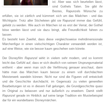
ist. Aber was sich beurteilen lässt,
sind Gothels Taten. Sie gibt ihr
Bestes, Rapunzels Wünsche zu
erfüllen, sie ist zärtlich und kümmert sich um das Mädchen - und das
Wichtigste: Trotz aller Sticheleien gibt sie Rapunzel immer das Gefühl,
geliebt zu werden. Wie auch im Märchen ist es erst der Verrat, der Gothel
böse werden lässt und sie dazu bringt, alle Freundlichkeit fahren zu
lassen.
Es besteht kein Zweifel, dass diese vergleichsweise mehrdimensionale
Märchenfigur in einen vielschichtigen Charakter verwandelt worden ist,
auf eine Weise, wie sie besser kaum geschehen sein könnte.
Der Disneyfilm
Rapunzel
wirkt in vielem sehr modern, und so kommt
leicht das Gefühl auf, dass er sich deutlich von seinem Ursprungsmaterial
entfernt - aber wenn man sich die Verfilmung genauer anschaut, dann
hätte man das Märchen kaum besser zu einem voll durchdachten
Meisterwerk wandeln können. Nicht nur sind die Figuren voll entwickelt
und die Geschichte durchdacht; im Gegensatz zu vielen generellen
Bearbeitungen ist es in diesem Fall gelungen, die Grundgeschichte quasi
im Original zu belassen und nur äußerlich zu erweitern. Damit stellt
Rapunzel
gerade im Hinblick auf seine lange Tradition ein Musterbeispiel
dar für ein wunderbares Disneymärchen
.