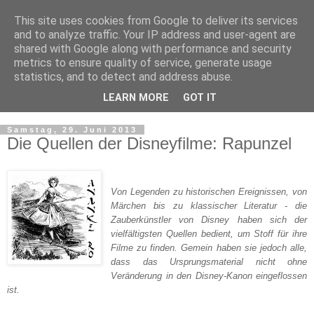
This site uses cookies from Google to deliver its services
and to analyze traffic. Your IP address and user-agent are
shared with Google along with performance and security
metrics to ensure quality of service, generate usage
statistics, and to detect and address abuse.
LEARN MORE
GOT IT
▼
Samstag, 29. Juni 2013
Die Quellen der Disneyfilme: Rapunzel
Von Legenden zu historischen Ereignissen, von
Märchen bis zu klassischer Literatur - die
Zauberkünstler von Disney haben sich der
vielfältigsten Quellen bedient, um Stoff für ihre
Filme zu finden. Gemein haben sie jedoch alle,
dass das Ursprungsmaterial nicht ohne
Veränderung in den Disney-Kanon eingeflossen
ist.