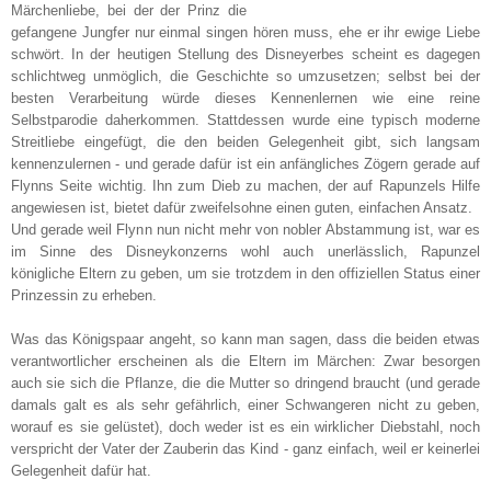
Märchenliebe, bei der der Prinz die
gefangene Jungfer nur einmal singen hören muss, ehe er ihr ewige Liebe
schwört. In der heutigen Stellung des Disneyerbes scheint es dagegen
schlichtweg unmöglich, die Geschichte so umzusetzen; selbst bei der
besten Verarbeitung würde dieses Kennenlernen wie eine reine
Selbstparodie daherkommen. Stattdessen wurde eine typisch moderne
Streitliebe eingefügt, die den beiden Gelegenheit gibt, sich langsam
kennenzulernen - und gerade dafür ist ein anfängliches Zögern gerade auf
Flynns Seite wichtig. Ihn zum Dieb zu machen, der auf Rapunzels Hilfe
angewiesen ist, bietet dafür zweifelsohne einen guten, einfachen Ansatz.
Und gerade weil Flynn nun nicht mehr von nobler Abstammung ist, war es
im Sinne des Disneykonzerns wohl auch unerlässlich, Rapunzel
königliche Eltern zu geben, um sie trotzdem in den offiziellen Status einer
Prinzessin zu erheben.
Was das Königspaar angeht, so kann man sagen, dass die beiden etwas
verantwortlicher erscheinen als die Eltern im Märchen: Zwar besorgen
auch sie sich die Pflanze, die die Mutter so dringend braucht (und gerade
damals galt es als sehr gefährlich, einer Schwangeren nicht zu geben,
worauf es sie gelüstet), doch weder ist es ein wirklicher Diebstahl, noch
verspricht der Vater der Zauberin das Kind - ganz einfach, weil er keinerlei
Gelegenheit dafür hat.