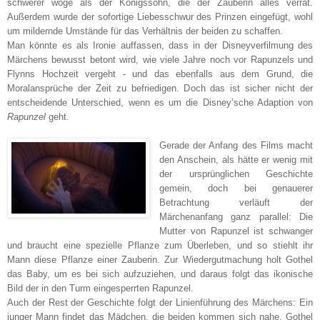
schwerer wöge als der Königssohn, die der Zauberin alles verrät.
Außerdem wurde der sofortige Liebesschwur des Prinzen eingefügt, wohl
um mildernde Umstände für das Verhältnis der beiden zu schaffen.
Man könnte es als Ironie auffassen, dass in der Disneyverfilmung des
Märchens bewusst betont wird, wie viele Jahre noch vor Rapunzels und
Flynns Hochzeit vergeht - und das ebenfalls aus dem Grund, die
Moralansprüche der Zeit zu befriedigen. Doch das ist sicher nicht der
entscheidende Unterschied, wenn es um die Disney‘sche Adaption von
Rapunzel
geht.
Gerade der Anfang des Films macht
den Anschein, als hätte er wenig mit
der ursprünglichen Geschichte
gemein, doch bei genauerer
Betrachtung verläuft der
Märchenanfang ganz parallel: Die
Mutter von Rapunzel ist schwanger
und braucht eine spezielle Pflanze zum Überleben, und so stiehlt ihr
Mann diese Pflanze einer Zauberin. Zur Wiedergutmachung holt Gothel
das Baby, um es bei sich aufzuziehen, und daraus folgt das ikonische
Bild der in den Turm eingesperrten Rapunzel.
Auch der Rest der Geschichte folgt der Linienführung des Märchens: Ein
junger Mann findet das Mädchen, die beiden kommen sich nahe, Gothel