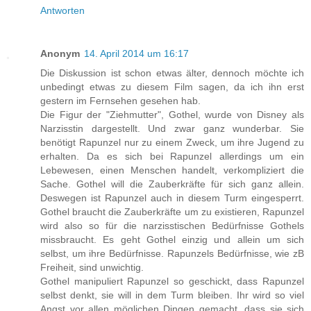
Antworten
Anonym
14. April 2014 um 16:17
Die Diskussion ist schon etwas älter, dennoch möchte ich
unbedingt etwas zu diesem Film sagen, da ich ihn erst
gestern im Fernsehen gesehen hab.
Die Figur der "Ziehmutter", Gothel, wurde von Disney als
Narzisstin dargestellt. Und zwar ganz wunderbar. Sie
benötigt Rapunzel nur zu einem Zweck, um ihre Jugend zu
erhalten. Da es sich bei Rapunzel allerdings um ein
Lebewesen, einen Menschen handelt, verkompliziert die
Sache. Gothel will die Zauberkräfte für sich ganz allein.
Deswegen ist Rapunzel auch in diesem Turm eingesperrt.
Gothel braucht die Zauberkräfte um zu existieren, Rapunzel
wird also so für die narzisstischen Bedürfnisse Gothels
missbraucht. Es geht Gothel einzig und allein um sich
selbst, um ihre Bedürfnisse. Rapunzels Bedürfnisse, wie zB
Freiheit, sind unwichtig.
Gothel manipuliert Rapunzel so geschickt, dass Rapunzel
selbst denkt, sie will in dem Turm bleiben. Ihr wird so viel
Angst vor allen möglichen Dingen gemacht, dass sie sich