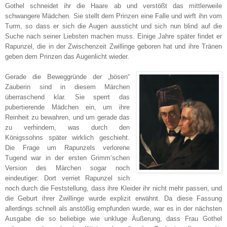
Gothel schneidet ihr die Haare ab und verstößt das mittlerweile
schwangere Mädchen. Sie stellt dem Prinzen eine Falle und wirft ihn vom
Turm, so dass er sich die Augen aussticht und sich nun blind auf die
Suche nach seiner Liebsten machen muss. Einige Jahre später findet er
Rapunzel, die in der Zwischenzeit Zwillinge geboren hat und ihre Tränen
geben dem Prinzen das Augenlicht wieder.
Gerade die Beweggründe der „bösen“
Zauberin sind in diesem Märchen
überraschend klar. Sie sperrt das
pubertierende Mädchen ein, um ihre
Reinheit zu bewahren, und um gerade das
zu verhindern, was durch den
Königssohns später wirklich geschieht.
Die Frage um Rapunzels verlorene
Tugend war in der ersten Grimm‘schen
Version des Märchen sogar noch
eindeutiger: Dort verriet Rapunzel sich
noch durch die Feststellung, dass ihre Kleider ihr nicht mehr passen, und
die Geburt ihrer Zwillinge wurde explizit erwähnt. Da diese Fassung
allerdings schnell als anstößig empfunden wurde, war es in der nächsten
Ausgabe die so beliebige wie unkluge Äußerung, dass Frau Gothel