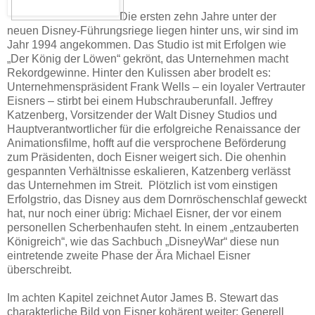
Die ersten zehn Jahre unter der
neuen Disney-Führungsriege liegen hinter uns, wir sind im
Jahr 1994 angekommen. Das Studio ist mit Erfolgen wie
„Der König der Löwen“ gekrönt, das Unternehmen macht
Rekordgewinne. Hinter den Kulissen aber brodelt es:
Unternehmenspräsident Frank Wells – ein loyaler Vertrauter
Eisners – stirbt bei einem Hubschrauberunfall. Jeffrey
Katzenberg, Vorsitzender der Walt Disney Studios und
Hauptverantwortlicher für die erfolgreiche Renaissance der
Animationsfilme, hofft auf die versprochene Beförderung
zum Präsidenten, doch Eisner weigert sich. Die ohenhin
gespannten Verhältnisse eskalieren, Katzenberg verlässt
das Unternehmen im Streit.
Plötzlich ist vom einstigen
Erfolgstrio, das Disney aus dem Dornröschenschlaf geweckt
hat, nur noch einer übrig: Michael Eisner, der vor einem
personellen Scherbenhaufen steht. In einem „entzauberten
Königreich“, wie das Sachbuch „DisneyWar“ diese nun
eintretende zweite Phase der Ära Michael Eisner
überschreibt.
Im achten Kapitel zeichnet Autor James B. Stewart das
charakterliche Bild von Eisner kohärent weiter: Generell