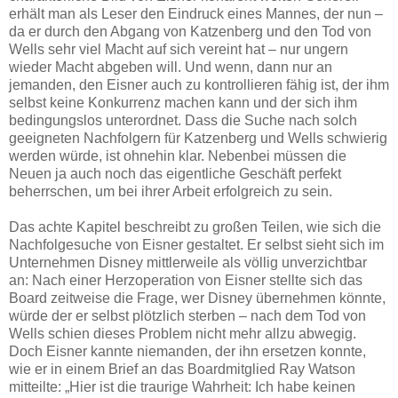
erhält man als Leser den Eindruck eines Mannes, der nun –
da er durch den Abgang von Katzenberg und den Tod von
Wells sehr viel Macht auf sich vereint hat – nur ungern
wieder Macht abgeben will. Und wenn, dann nur an
jemanden, den Eisner auch zu kontrollieren fähig ist, der ihm
selbst keine Konkurrenz machen kann und der sich ihm
bedingungslos unterordnet. Dass die Suche nach solch
geeigneten Nachfolgern für Katzenberg und Wells schwierig
werden würde, ist ohnehin klar. Nebenbei müssen die
Neuen ja auch noch das eigentliche Geschäft perfekt
beherrschen, um bei ihrer Arbeit erfolgreich zu sein.
Das achte Kapitel beschreibt zu großen Teilen, wie sich die
Nachfolgesuche von Eisner gestaltet. Er selbst sieht sich im
Unternehmen Disney mittlerweile als völlig unverzichtbar
an: Nach einer Herzoperation von Eisner stellte sich das
Board zeitweise die Frage, wer Disney übernehmen könnte,
würde der er selbst plötzlich sterben – nach dem Tod von
Wells schien dieses Problem nicht mehr allzu abwegig.
Doch Eisner kannte niemanden, der ihn ersetzen konnte,
wie er in einem Brief an das Boardmitglied Ray Watson
mitteilte: „Hier ist die traurige Wahrheit: Ich habe keinen