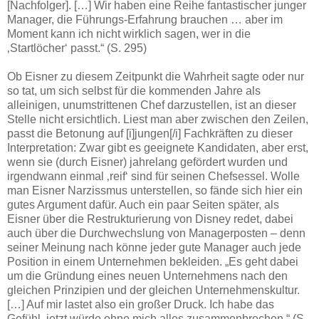
[Nachfolger]. […] Wir haben eine Reihe fantastischer junger
Manager, die Führungs-Erfahrung brauchen … aber im
Moment kann ich nicht wirklich sagen, wer in die
‚Startlöcher‘ passt.“ (S. 295)
Ob Eisner zu diesem Zeitpunkt die Wahrheit sagte oder nur
so tat, um sich selbst für die kommenden Jahre als
alleinigen, unumstrittenen Chef darzustellen, ist an dieser
Stelle nicht ersichtlich. Liest man aber zwischen den Zeilen,
passt die Betonung auf [i]jungen[/i] Fachkräften zu dieser
Interpretation: Zwar gibt es geeignete Kandidaten, aber erst,
wenn sie (durch Eisner) jahrelang gefördert wurden und
irgendwann einmal ‚reif‘ sind für seinen Chefsessel. Wolle
man Eisner Narzissmus unterstellen, so fände sich hier ein
gutes Argument dafür. Auch ein paar Seiten später, als
Eisner über die Restrukturierung von Disney redet, dabei
auch über die Durchwechslung von Managerposten – denn
seiner Meinung nach könne jeder gute Manager auch jede
Position in einem Unternehmen bekleiden. „Es geht dabei
um die Gründung eines neuen Unternehmens nach den
gleichen Prinzipien und der gleichen Unternehmenskultur.
[…] Auf mir lastet also ein großer Druck. Ich habe das
Gefühl, jetzt würde ohne mich alles zusammenbrechen.“ (S.