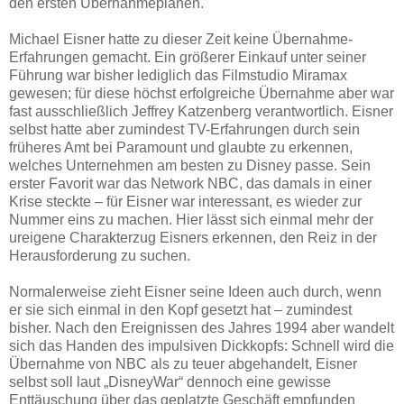
den ersten Übernahmeplänen.
Michael Eisner hatte zu dieser Zeit keine Übernahme-
Erfahrungen gemacht. Ein größerer Einkauf unter seiner
Führung war bisher lediglich das Filmstudio Miramax
gewesen; für diese höchst erfolgreiche Übernahme aber war
fast ausschließlich Jeffrey Katzenberg verantwortlich. Eisner
selbst hatte aber zumindest TV-Erfahrungen durch sein
früheres Amt bei Paramount und glaubte zu erkennen,
welches Unternehmen am besten zu Disney passe. Sein
erster Favorit war das Network NBC, das damals in einer
Krise steckte – für Eisner war interessant, es wieder zur
Nummer eins zu machen. Hier lässt sich einmal mehr der
ureigene Charakterzug Eisners erkennen, den Reiz in der
Herausforderung zu suchen.
Normalerweise zieht Eisner seine Ideen auch durch, wenn
er sie sich einmal in den Kopf gesetzt hat – zumindest
bisher. Nach den Ereignissen des Jahres 1994 aber wandelt
sich das Handen des impulsiven Dickkopfs: Schnell wird die
Übernahme von NBC als zu teuer abgehandelt, Eisner
selbst soll laut „DisneyWar“ dennoch eine gewisse
Enttäuschung über das geplatzte Geschäft empfunden