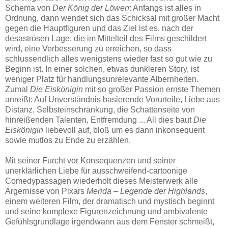
Schema von
Der König der Löwen
: Anfangs ist alles in
Ordnung, dann wendet sich das Schicksal mit großer Macht
gegen die Hauptfiguren und das Ziel ist es, nach der
desaströsen Lage, die im Mittelteil des Films geschildert
wird, eine Verbesserung zu erreichen, so dass
schlussendlich alles wenigstens wieder fast so gut wie zu
Beginn ist. In einer solchen, etwas dunkleren Story, ist
weniger Platz für handlungsunrelevante Albernheiten.
Zumal
Die Eiskönigin
mit so großer Passion ernste Themen
anreißt: Auf Unverständnis basierende Vorurteile, Liebe aus
Distanz, Selbsteinschränkung, die Schattenseite von
hinreißenden Talenten, Entfremdung ... All dies baut
Die
Eiskönigin
liebevoll auf, bloß um es dann inkonsequent
sowie mutlos zu Ende zu erzählen.
Mit seiner Furcht vor Konsequenzen und seiner
unerklärlichen Liebe für ausschweifend-cartoonige
Comedypassagen wiederholt dieses Meisterwerk alle
Ärgernisse von Pixars
Merida – Legende der Highlands
,
einem weiteren Film, der dramatisch und mystisch beginnt
und seine komplexe Figurenzeichnung und ambivalente
Gefühlsgrundlage irgendwann aus dem Fenster schmeißt,