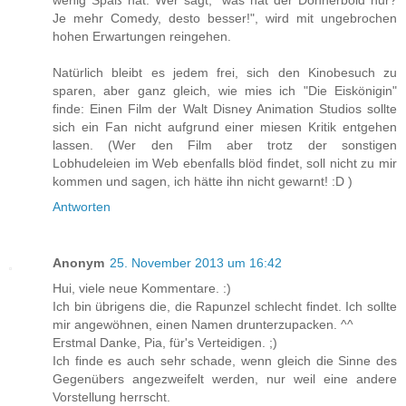
wenig Spaß hat. Wer sagt, "was hat der Donnerbold nur?
Je mehr Comedy, desto besser!", wird mit ungebrochen
hohen Erwartungen reingehen.
Natürlich bleibt es jedem frei, sich den Kinobesuch zu
sparen, aber ganz gleich, wie mies ich "Die Eiskönigin"
finde: Einen Film der Walt Disney Animation Studios sollte
sich ein Fan nicht aufgrund einer miesen Kritik entgehen
lassen. (Wer den Film aber trotz der sonstigen
Lobhudeleien im Web ebenfalls blöd findet, soll nicht zu mir
kommen und sagen, ich hätte ihn nicht gewarnt! :D )
Antworten
Anonym
25. November 2013 um 16:42
Hui, viele neue Kommentare. :)
Ich bin übrigens die, die Rapunzel schlecht findet. Ich sollte
mir angewöhnen, einen Namen drunterzupacken. ^^
Erstmal Danke, Pia, für's Verteidigen. ;)
Ich finde es auch sehr schade, wenn gleich die Sinne des
Gegenübers angezweifelt werden, nur weil eine andere
Vorstellung herrscht.