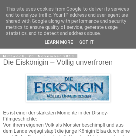
This site uses cookies from Google to deliver its services
and to analyze traffic. Your IP address and user-agent are
shared with Google along with performance and security
metrics to ensure quality of service, generate usage
statistics, and to detect and address abuse.
LEARN MORE
GOT IT
▼
Mittwoch, 20. November 2013
Die Eiskönigin – Völlig unverfroren
Es ist einer der stärksten Momente in der Disney-
Filmgeschichte:
Von ihrem eigenen Volk als Monster beschimpft und aus
dem Lande verjagt stapft die junge Königin Elsa durch eine