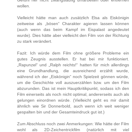
Gefühl her nicht zwangsläufig umarbeiten oder entfernen
wollen.
Vielleicht hätte man auch zusätzlich Elsa als Eiskönigin
zeitweise als „bösen“ Charakter agieren lassen können
(auch wenn das beim Kampf im Eispalast angedeutet
wurde). Dies hätte aber vielleicht den Film von der Richtung
zu stark verändert.
Fazit: Ich würde dem Film ohne größere Probleme ein
gutes Zeugnis ausstellen. Er hat bei mir funktioniert.
„Rapunzel“ und „Ralph reichts!“ hatten für mich allerdings
eine Grundhandlung, die ausreichend erzählt wurde,
während ich der „Eiskönigin“ noch Spielzeit gönnen würde,
um die Geschichte voll auszuerzählen bzw. um den Film
abzurunden. Das ist mein Hauptkritikpunkt, sodass ich den
Film einerseits als noch nicht optimal, andererseits auch als
gelungen einordnen würde. (Vielleicht geht es mir damit
ähnlich wie Sir Donnerbold, auch wenn ich weit weniger
gespalten bin und der Gesamteindruck gut ist.)
Zum Abschluss noch zwei Anmerkungen: Wie hätte der Film
wohl als 2D-Zeichentrickfilm (natürlich mit viel