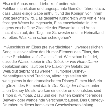
Elsa mit Annas neuer Liebe konfrontiert wird.
Fehlkommunikation und angespannte Gemüter führen dazu,
dass Elsas eisige Gabe enthüllt und die Königin von ihrem
Volk geächtet wird. Das gesamte Königreich wird von einem
frostigen Wetter heimgesucht, Elsa entschwindet in ihre
eigens erschaffene Zitadelle der Einsamkeit und Anna
macht sich auf, den Tag, ihre Schwester und ihr Heimatland
zu retten. Was kann schon schiefgehen?
Im Anschluss an Elsas preisverdächtigen, unvergesslichen
Song ist es vor allem das Humor-Element des Films, das
diese Produktion aufs Glatteis führt. Wer schon befindet,
dass die Wasserspeier in
Der Glöckner von Notre Dame
deplatziert sind, läuft bei
Die Eiskönigin
Gefahr, zur
Weißglut gebracht zu werden. Humorige Disney-
Nebenfiguren sind Tradition, allerdings stellen sie
wenigstens in den dramatischeren Disney-Filmen bloß ein
ergänzendes Element dar. In
Der König der Löwen,
unter
allen Disney-Meisterwerken eines der emotionalsten, sind
Timon & Pumbaa, Zazu und die Hyänen kommentierendes
Beiwerk oder wandelnde Verschnaufpausen. Das Comedy-
Drumherum dieser komplexen Geschwistererzählung