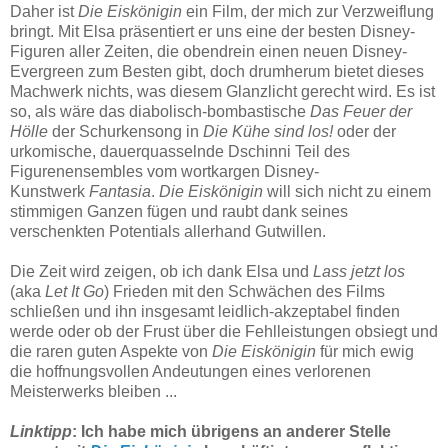
Daher ist
Die Eiskönigin
ein Film, der mich zur Verzweiflung
bringt. Mit Elsa präsentiert er uns eine der besten Disney-
Figuren aller Zeiten, die obendrein einen neuen Disney-
Evergreen zum Besten gibt, doch drumherum bietet dieses
Machwerk nichts, was diesem Glanzlicht gerecht wird. Es ist
so, als wäre das diabolisch-bombastische
Das Feuer der
Hölle
der Schurkensong in
Die Kühe sind los!
oder der
urkomische, dauerquasselnde Dschinni Teil des
Figurenensembles vom wortkargen Disney-
Kunstwerk
Fantasia
.
Die Eiskönigin
will sich nicht zu einem
stimmigen Ganzen fügen und raubt dank seines
verschenkten Potentials allerhand Gutwillen.
Die Zeit wird zeigen, ob ich dank Elsa und
Lass jetzt los
(aka
Let It Go
) Frieden mit den Schwächen des Films
schließen und ihn insgesamt leidlich-akzeptabel finden
werde oder ob der Frust über die Fehlleistungen obsiegt und
die raren guten Aspekte von
Die Eiskönigin
für mich ewig
die hoffnungsvollen Andeutungen eines verlorenen
Meisterwerks bleiben ...
Linktipp
: Ich habe mich übrigens an anderer Stelle