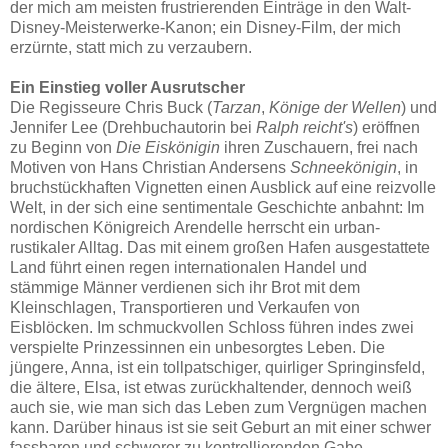
der mich am meisten frustrierenden Einträge in den Walt-
Disney-Meisterwerke-Kanon; ein Disney-Film, der mich
erzürnte, statt mich zu verzaubern.
Ein Einstieg voller Ausrutscher
Die Regisseure Chris Buck (
Tarzan
,
Könige der Wellen
) und
Jennifer Lee (Drehbuchautorin bei
Ralph reicht's
) eröffnen
zu Beginn von
Die Eiskönigin
ihren Zuschauern, frei nach
Motiven von Hans Christian Andersens
Schneekönigin
, in
bruchstückhaften Vignetten einen Ausblick auf eine reizvolle
Welt, in der sich eine sentimentale Geschichte anbahnt: Im
nordischen Königreich Arendelle herrscht ein urban-
rustikaler Alltag. Das mit einem großen Hafen ausgestattete
Land führt einen regen internationalen Handel und
stämmige Männer verdienen sich ihr Brot mit dem
Kleinschlagen, Transportieren und Verkaufen von
Eisblöcken. Im schmuckvollen Schloss führen indes zwei
verspielte Prinzessinnen ein unbesorgtes Leben. Die
jüngere, Anna, ist ein tollpatschiger, quirliger Springinsfeld,
die ältere, Elsa, ist etwas zurückhaltender, dennoch weiß
auch sie, wie man sich das Leben zum Vergnügen machen
kann. Darüber hinaus ist sie seit Geburt an mit einer schwer
fassbaren und schwerer zu kontrollierenden Gabe