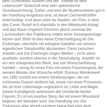
dem Scherzkeks Naveen und der "Arbeite für dein
Lebensziel!"-Botschaft eine sehr optimistische
Grundausrichtung. Daher, und weil die Musiknummern gut in
die Handlung eingebaut sind, ist dieser Zeichentrickfilm
entschuldigt. Und dann wäre da
Aladdin
, ein Film, in dem
das Comic Relief sich ebenfalls in den Mittelpunkt drängt
und das blaue Ungetüm Dschinni gleich zweimal die
Lachmuskeln des Publikums mittels einer Gesangseinlage
kitzeln darf. Bloß ist dies keine Entschuldigung für
Die
Eiskönigin
, ebenfalls mit witzigem Geträller von seinem
eigentlichen Storykonflikt abzulenken. Denn zwischen
Aladdin
und
Die Eiskönigin
liegen Welten – nicht allein
qualitativ, sondern ebenso in der Storyhaltung.
Aladdin
ist
ein rein eskapistisches Werk, das von Wunscherfüllung
handelt – sinnig für einen Film mit einem Flaschengeist, der
seinem Meister drei Wünsche erfüllt. Disneys Meisterwerk
von 1992 erzählt von einem Straßenjungen, der ein
schöneres Dasein verdient hat, sowie von einer Prinzessin,
die ob ihrer Lebenslage unglücklich ist. Liebe und Magie
(sowie Kampfgeist) verbessern die Umstände beider
Figuren. Es ist ein positive Story, die mit einem Missstand
beginnt, der behoben wird. Die Handlung von
Die
Eiskönigin
aber ähnelt nüchtern betrachtet eher dem