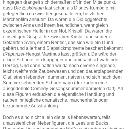
hingegen drängelt sich dermaßen oft in den Mittelpunkt,
dass
Die Eiskönigin
fast schon als Disney-Komödie mit
gelegentlich dazwischengeschaltetem, herzlichen
Märchenfilm anmutet. Da wären die Dialoggefechte
zwischen Anna und ihrem freundlichen, wenngleich
exzentrischen Helfer in der Not, Kristoff. Da wären die
einseitigen Gespräche zwischen Kristoff und seinem
Gefährten Sven, einem Rentier, das sich wie ein Hund
gebärt und allerhand Slapstickmomente beschert bekommt
(
Rapunzel
-Hengst Maximus lässt grüßen!). Da wäre der
ulkige Schurke, ein klappriger und amüsant schwafelnder
Herzog. Und dann hätten wir da noch diverse singende,
leicht weltfremde Zauberwesen und den dauerplappernden
Olaf, einen lebenden, dummen, naiven und sich nach dem
Sommer sehnenden Schneemann (der zudem eine
ausgedehnte Comedy-Gesangsnummer darbieten darf). All
diese Figuren erdrücken die eigentliche Handlung und
rauben ihr jegliche dramatische, märchenhafte oder
bezaubernde Ausstrahlung.
Doch es sind nicht allein die teils liebenswerten, teils
unausstehlichen Nebenfiguren, die Lees und Bucks
Regiearbeit in anstrengendem Maße schizophren scheinen