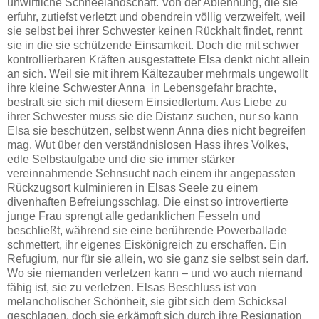
unwirtliche Schneelandschaft. Von der Ablehnung, die sie
erfuhr, zutiefst verletzt und obendrein völlig verzweifelt, weil
sie selbst bei ihrer Schwester keinen Rückhalt findet, rennt
sie in die sie schützende Einsamkeit. Doch die mit schwer
kontrollierbaren Kräften ausgestattete Elsa denkt nicht allein
an sich. Weil sie mit ihrem Kältezauber mehrmals ungewollt
ihre kleine Schwester Anna in Lebensgefahr brachte,
bestraft sie sich mit diesem Einsiedlertum. Aus Liebe zu
ihrer Schwester muss sie die Distanz suchen, nur so kann
Elsa sie beschützen, selbst wenn Anna dies nicht begreifen
mag. Wut über den verständnislosen Hass ihres Volkes,
edle Selbstaufgabe und die sie immer stärker
vereinnahmende Sehnsucht nach einem ihr angepassten
Rückzugsort kulminieren in Elsas Seele zu einem
divenhaften Befreiungsschlag. Die einst so introvertierte
junge Frau sprengt alle gedanklichen Fesseln und
beschließt, während sie eine berührende Powerballade
schmettert, ihr eigenes Eiskönigreich zu erschaffen. Ein
Refugium, nur für sie allein, wo sie ganz sie selbst sein darf.
Wo sie niemanden verletzen kann – und wo auch niemand
fähig ist, sie zu verletzen. Elsas Beschluss ist von
melancholischer Schönheit, sie gibt sich dem Schicksal
geschlagen, doch sie erkämpft sich durch ihre Resignation