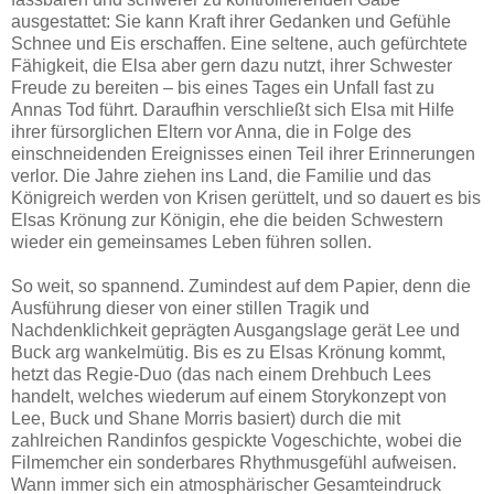
ausgestattet: Sie kann Kraft ihrer Gedanken und Gefühle
Schnee und Eis erschaffen. Eine seltene, auch gefürchtete
Fähigkeit, die Elsa aber gern dazu nutzt, ihrer Schwester
Freude zu bereiten – bis eines Tages ein Unfall fast zu
Annas Tod führt. Daraufhin verschließt sich Elsa mit Hilfe
ihrer fürsorglichen Eltern vor Anna, die in Folge des
einschneidenden Ereignisses einen Teil ihrer Erinnerungen
verlor. Die Jahre ziehen ins Land, die Familie und das
Königreich werden von Krisen gerüttelt, und so dauert es bis
Elsas Krönung zur Königin, ehe die beiden Schwestern
wieder ein gemeinsames Leben führen sollen.
So weit, so spannend. Zumindest auf dem Papier, denn die
Ausführung dieser von einer stillen Tragik und
Nachdenklichkeit geprägten Ausgangslage gerät Lee und
Buck arg wankelmütig. Bis es zu Elsas Krönung kommt,
hetzt das Regie-Duo (das nach einem Drehbuch Lees
handelt, welches wiederum auf einem Storykonzept von
Lee, Buck und Shane Morris basiert) durch die mit
zahlreichen Randinfos gespickte Vogeschichte, wobei die
Filmemcher ein sonderbares Rhythmusgefühl aufweisen.
Wann immer sich ein atmosphärischer Gesamteindruck