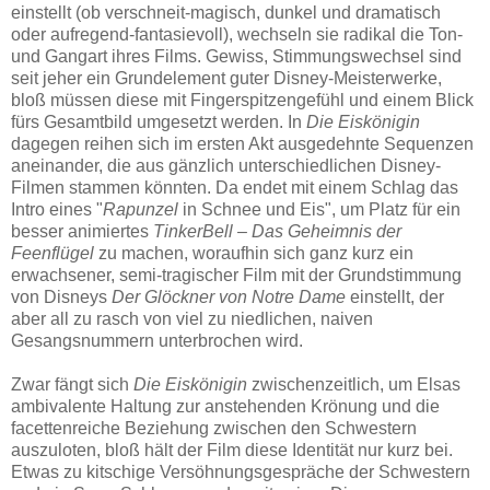
einstellt (ob verschneit-magisch, dunkel und dramatisch
oder aufregend-fantasievoll), wechseln sie radikal die Ton-
und Gangart ihres Films. Gewiss, Stimmungswechsel sind
seit jeher ein Grundelement guter Disney-Meisterwerke,
bloß müssen diese mit Fingerspitzengefühl und einem Blick
fürs Gesamtbild umgesetzt werden. In
Die Eiskönigin
dagegen reihen sich im ersten Akt ausgedehnte Sequenzen
aneinander, die aus gänzlich unterschiedlichen Disney-
Filmen stammen könnten. Da endet mit einem Schlag das
Intro eines "
Rapunzel
in Schnee und Eis", um Platz für ein
besser animiertes
TinkerBell – Das Geheimnis der
Feenflügel
zu machen, woraufhin sich ganz kurz ein
erwachsener, semi-tragischer Film mit der Grundstimmung
von Disneys
Der Glöckner von Notre Dame
einstellt, der
aber all zu rasch von viel zu niedlichen, naiven
Gesangsnummern unterbrochen wird.
Zwar fängt sich
Die Eiskönigin
zwischenzeitlich, um Elsas
ambivalente Haltung zur anstehenden Krönung und die
facettenreiche Beziehung zwischen den Schwestern
auszuloten, bloß hält der Film diese Identität nur kurz bei.
Etwas zu kitschige Versöhnungsgespräche der Schwestern