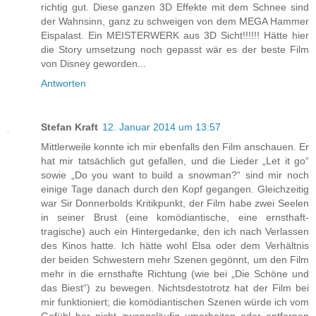
richtig gut. Diese ganzen 3D Effekte mit dem Schnee sind
der Wahnsinn, ganz zu schweigen von dem MEGA Hammer
Eispalast. Ein MEISTERWERK aus 3D Sicht!!!!!! Hätte hier
die Story umsetzung noch gepasst wär es der beste Film
von Disney geworden...
Antworten
Stefan Kraft
12. Januar 2014 um 13:57
Mittlerweile konnte ich mir ebenfalls den Film anschauen. Er
hat mir tatsächlich gut gefallen, und die Lieder „Let it go“
sowie „Do you want to build a snowman?“ sind mir noch
einige Tage danach durch den Kopf gegangen. Gleichzeitig
war Sir Donnerbolds Kritikpunkt, der Film habe zwei Seelen
in seiner Brust (eine komödiantische, eine ernsthaft-
tragische) auch ein Hintergedanke, den ich nach Verlassen
des Kinos hatte. Ich hätte wohl Elsa oder dem Verhältnis
der beiden Schwestern mehr Szenen gegönnt, um den Film
mehr in die ernsthafte Richtung (wie bei „Die Schöne und
das Biest“) zu bewegen. Nichtsdestotrotz hat der Film bei
mir funktioniert; die komödiantischen Szenen würde ich vom