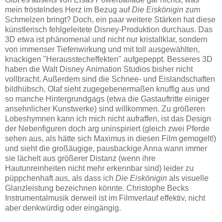
mein fröstelndes Herz im Bezug auf
Die Eiskönigin
zum
Schmelzen bringt? Doch, ein paar weitere Stärken hat diese
künstlerisch fehlgeleitete Disney-Produktion durchaus. Das
3D etwa ist phänomenal und nicht nur kristallklar, sondern
von immenser Tiefenwirkung und mit toll ausgewählten,
knackigen "Herausstecheffekten" aufgepeppt. Besseres 3D
haben die Walt Disney Animation Studios bisher nicht
vollbracht. Außerdem sind die Schnee- und Eislandschaften
bildhübsch, Olaf sieht zugegebenermaßen knuffig aus und
so manche Hintergrundgags (etwa die Gastauftritte einiger
ansehnlicher Kunstwerke) sind willkommen. Zu größeren
Lobeshymnen kann ich mich nicht aufraffen, ist das Design
der Nebenfiguren doch arg uninspiriert (gleich zwei Pferde
sehen aus, als hätte sich Maximus in diesen Film gemogelt!)
und sieht die großäugige, pausbackige Anna wann immer
sie lächelt aus größerer Distanz (wenn ihre
Hautunreinheiten nicht mehr erkennbar sind) leider zu
püppchenhaft aus, als dass ich
Die Eiskönigin
als visuelle
Glanzleistung bezeichnen könnte. Christophe Becks
Instrumentalmusik derweil ist im Filmverlauf effektiv, nicht
aber denkwürdig oder eingängig.