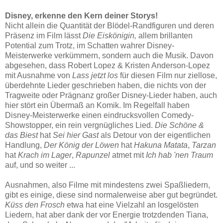
Disney, erkenne den Kern deiner Storys!
Nicht allein die Quantität der Blödel-Randfiguren und deren
Präsenz im Film lässt
Die Eiskönigin,
allem brillanten
Potential zum Trotz, im Schatten wahrer Disney-
Meisterwerke verkümmern, sondern auch die Musik. Davon
abgesehen, dass Robert Lopez & Kristen Anderson-Lopez
mit Ausnahme von
Lass jetzt los
für diesen Film nur ziellose,
überdehnte Lieder geschrieben haben, die nichts von der
Tragweite oder Prägnanz großer Disney-Lieder haben, auch
hier stört ein Übermaß an Komik. Im Regelfall haben
Disney-Meisterwerke einen eindrucksvollen Comedy-
Showstopper, ein rein vergnügliches Lied.
Die Schöne &
das Biest
hat
Sei hier Gast
als Detour von der eigentlichen
Handlung,
Der König der Löwen
hat
Hakuna Matata
,
Tarzan
hat
Krach im Lager
,
Rapunzel
atmet mit
Ich hab 'nen Traum
auf, und so weiter ...
Ausnahmen, also Filme mit mindestens zwei Spaßliedern,
gibt es einige, diese sind normalerweise aber gut begründet.
Küss den Frosch
etwa hat eine Vielzahl an losgelösten
Liedern, hat aber dank der vor Energie trotzdenden Tiana,