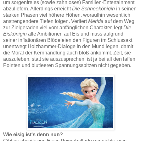
um sorgenfreies (sowie zahnloses) Familien-Entertainment
abzuliefern. Allerdings erreicht
Die Schneekönigin
in seinen
starken Phasen viel höhere Höhen, woraufhin wesentlich
anstrengendere Tiefen folgen. Verliert
Merida
auf dem Weg
zur Zielgeraden viel vom anfänglichen Charakter, legt
Die
Eiskönigin
alle Ambitionen auf Eis und muss aufgrund
seiner inflationären Blödeleien den Figuren im Schlussakt
unentwegt Holzhammer-Dialoge in den Mund legen, damit
die Moral der Kernhandlung auch bloß ankommt. Zeit, sie
auszuleben, statt sie auszusprechen, ist ja bei all den laffen
Pointen und blutleeren Spannungsspitzen nicht gegeben.
Wie eisig ist's denn nun?
Gibt es abseits von Elsas Powerballade gar nichts, was