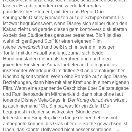
lassen. Es gibt obendrein ein wiederkehrendes,
parodistisches Element, mit dem das Regie-Duo
sprunghafte Disney-Romanzen auf die Schippe nimmt. Es
ist zwar begrüßenswert, wenn Disney sich selber durch den
Kakao zieht und gerade diesen gern kontrovers diskutierten
Aspekt des Studioerbes genauer betrachtet. Bloß ist dies
wahrlich genügend Stoff für einen eigenen Film
(siehe
Verwünscht
) und beißt sich in seinem flapsigen
Tonfall mit der Haupthandlung, zumal sich beide
Handlungsfäden mehrmals berühren und durch den
juxenden Einstieg in Annas Liebelei auch ein grandios
inszenierter Wendepunkt im dritten Akt an dramaturgischer
Nachhaltigkeit verliert. Wenn eine Parodie auf eilige Disney-
Beziehungen, dann bitte mit aller Kraft und in einem eigenen
Film. Wenn eine spannende Geschichte über Selbstaufgabe
und Familienbande im Märchenkleid, dann bitte ohne laut
tönende Disney-Meta-Gags. In
Der König der Löwen
witzelt
ja auch niemand "Oh, Simba, was für ein Zufall! Du
begegnest in deiner schwärzesten Stunde zwei
lebensfrohen Simpeln, die so lange deinen Lebensmut
aufpeppeln können, bis Gras über die Sache gewachsen ist!
Hach, das könnte Hollywood nicht besser schreiben!" ...