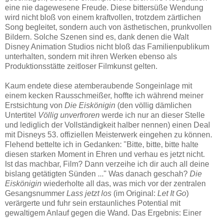
eine nie dagewesene Freude. Diese bittersüße Wendung
wird nicht bloß von einem kraftvollen, trotzdem zärtlichen
Song begleitet, sondern auch von ästhetischen, prunkvollen
Bildern. Solche Szenen sind es, dank denen die Walt
Disney Animation Studios nicht bloß das Familienpublikum
unterhalten, sondern mit ihren Werken ebenso als
Produktionsstätte zeitloser Filmkunst gelten.
Kaum endete diese atemberaubende Songeinlage mit
einem kecken Rausschmeißer, hoffte ich während meiner
Erstsichtung von
Die Eiskönigin
(den völlig dämlichen
Untertitel
Völlig unverfroren
werde ich nur an dieser Stelle
und lediglich der Vollständigkeit halber nennen) einen Deal
mit Disneys 53. offiziellen Meisterwerk eingehen zu können.
Flehend bettelte ich in Gedanken: "Bitte, bitte, bitte halte
diesen starken Moment in Ehren und verhau es jetzt nicht.
Ist das machbar, Film? Dann verzeihe ich dir auch all deine
bislang getätigten Sünden ..." Was danach geschah?
Die
Eiskönigin
wiederholte all das, was mich vor der zentralen
Gesangsnummer
Lass jetzt los
(im Original:
Let It Go
)
verärgerte und fuhr sein erstaunliches Potential mit
gewaltigem Anlauf gegen die Wand. Das Ergebnis: Einer