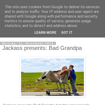
This site uses cookies from Google to deliver its services
and to analyze traffic. Your IP address and user-agent are
shared with Google along with performance and security
metrics to ensure quality of service, generate usage
statistics, and to detect and address abuse.
LEARN MORE
GOT IT
▼
Montag, 11. November 2013
Jackass presents: Bad Grandpa