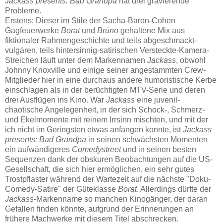
Jackass presents: Bad Grandpa
hat drei gravierende
Probleme.
Erstens: Dieser im Stile der Sacha-Baron-Cohen
Gagfeuerwerke
Borat
und
Brüno
gehaltene Mix aus
fiktionaler Rahmengeschichte und teils abgeschmackt-
vulgären, teils hintersinnig-satirischen Versteckte-Kamera-
Streichen läuft unter dem Markennamen
Jackass
, obwohl
Johnny Knoxville und einige seiner angestammten Crew-
Mitglieder hier in eine durchaus andere humoristische Kerbe
einschlagen als in der berüchtigten MTV-Serie und deren
drei Ausflügen ins Kino. War
Jackass
eine juvenil-
chaotische Angelegenheit, in der sich Schock-, Schmerz-
und Ekelmomente mit reinem Irrsinn mischten, und mit der
ich nicht im Geringsten etwas anfangen konnte, ist
Jackass
presents: Bad Grandpa
in seinen schwächsten Momenten
ein aufwändigeres
Comedystreet
und in seinen besten
Sequenzen dank der obskuren Beobachtungen auf die US-
Gesellschaft, die sich hier ermöglichen, ein sehr gutes
Trostpflaster während der Wartezeit auf die nächste "Doku-
Comedy-Satire" der Güteklasse
Borat
. Allerdings dürfte der
Jackass
-Markenname so manchen Kinogänger, der daran
Gefallen finden könnte, aufgrund der Erinnerungen an
frühere Machwerke mit diesem Titel abschrecken.