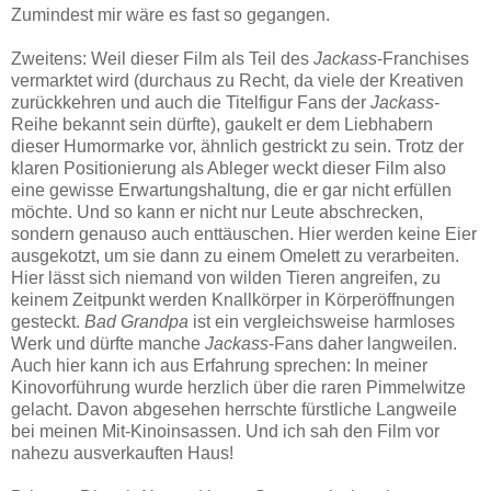
Zumindest mir wäre es fast so gegangen.
Zweitens: Weil dieser Film als Teil des
Jackass
-Franchises
vermarktet wird (durchaus zu Recht, da viele der Kreativen
zurückkehren und auch die Titelfigur Fans der
Jackass
-
Reihe bekannt sein dürfte), gaukelt er dem Liebhabern
dieser Humormarke vor, ähnlich gestrickt zu sein. Trotz der
klaren Positionierung als Ableger weckt dieser Film also
eine gewisse Erwartungshaltung, die er gar nicht erfüllen
möchte. Und so kann er nicht nur Leute abschrecken,
sondern genauso auch enttäuschen. Hier werden keine Eier
ausgekotzt, um sie dann zu einem Omelett zu verarbeiten.
Hier lässt sich niemand von wilden Tieren angreifen, zu
keinem Zeitpunkt werden Knallkörper in Körperöffnungen
gesteckt.
Bad Grandpa
ist ein vergleichsweise harmloses
Werk und dürfte manche
Jackass
-Fans daher langweilen.
Auch hier kann ich aus Erfahrung sprechen: In meiner
Kinovorführung wurde herzlich über die raren Pimmelwitze
gelacht. Davon abgesehen herrschte fürstliche Langweile
bei meinen Mit-Kinoinsassen. Und ich sah den Film vor
nahezu ausverkauften Haus!