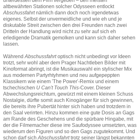
unterdessen dem Film vergeben – den meisten
altbewährten Stationen solcher Odysseen entlockt
Abschussfahrt
nämlich dann doch noch irgendetwas
eigenes. Selbst der unvermeidliche und wie eh und je
diskutable Streit zwischen den drei Freunden nach zwei
Dritteln der Handlung wird nicht zu sehr auf sich eh
erledigende Dramatik gemolken und kann sich daher sehen
lassen.
Während
Abschussfahrt
optisch nicht unbedingt vor Ideen
trotzt, sehr wohl aber dem Prager Nachtleben Bilder mit
Kinoformat abringt, ist die Musikauswahl ein stylischer Mix
aus modernen Partyrhtyhmen und neu aufgepeppten
Klassikern wie einem 'The Power'-Remix und einem
tschechischen
U Can't Touch This
-Cover. Dieser
Abwechslungsreichtum, gewürzt mit einem kleinen Schuss
Nostalgie, dürfte somit auch Kinogänger für sich gewinnen,
die bereits ihre Pubertät hinter sich haben und trotzdem in
den Saal verirrten. Hinzu kommen eine gute Dosis an Gags
am Rande des Geschehens und die spürbare Hingabe, mit
der die Filmemacher diese irre Saufodyssee umsetzten, was
wiederum den Figuren und so den Gags zugutekommt. Und
schon darf sich
Abschussfahrt
trotz seiner längst bekannten