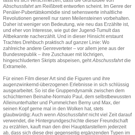
lässt es sich verschmerzen, dass die Grundidee von
Abschussfahrt
am Reißbrett entworfen scheint. Im Genre der
Penäler-Pubertätskomödie sind sehenswerte inhaltliche
Revolutionen generell nur raren Meilensteinen vorbehalten.
Daher ist weniger von Bedeutung, wie neu das Erzählte ist,
und eher von Interesse, wie gut der Jugend-Tumult das
Altbekannte nacherzählt. Und in dieser Hinsicht erstaunt
Trachtes Drehbuch praktisch auf ganzer Linie: Wo
zahlreiche andere Genreverteter – vor allem jene aus der
Bundesrepublik – ihre Zuschauer mit löchrigen,
hingeschluderten Skripts abspeisen, geht
Abschussfahrt
die
Extrameile.
Für einen Film dieser Art sind die Figuren und ihre
augenzwinkernd-überzogenen Erlebnisse in sich schlüssig
ausgearbeitet. So ist die Gruppendynamik zwischen dem
schüchternen Beinahe-Normalo Paul, dem selbstbewussten
Alleinunterhalter und Pummelchen Berny und Max, der
seinen Kopf gerne mal in den Wolken hat, stets
glaubwürdig: Auch wenn
Abschussfahrt
nicht viel Zeit darauf
verwendet, die Hintergrundgeschichte dieser Freundschaft
zu erzählen, kauft man den drei Hauptdarstellern jederzeit
ab, dass sich diese drei gegenseitig ergänzenden Typen im