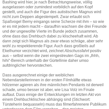
Bashing wird hier, je nach Betrachtungsweise, völlig
ausgelassen oder zumindest vorbildich auf den Kopf
gestellt, und auch die Figur des autistischen Magnus wird
nicht zum Deppen abgestempelt. Zwar erlaubt sich
Spaßvogel Berny eingangs seine Scherze mit ihm – so wie
er es mit jedem macht – daraufhin wachsen die drei Freunde
und der ungewollte Vierte im Bunde jedoch zusammen,
ohne dass das Drehbuch dabei zu klischeehaft wird. Ab
dann zeigt sich Magnus als zwar etwas schräge, aber sehr
wohl zu respektierende Figur. Auch dass großteils auf
Ekelhumor verzichtet wird, zeichnet
Abschussfahrt
positiv
aus – selbst wenn die zwei eingestreuten Gags im „Ihhh,
hihi“-Bereich unterhalb der Gürtellinie daher umso
aufdringlicher hervorstechen.
Dass ausgerechnet einige der weiblichen
Nebendarstellerinnen in der ersten Filmhälfte etwas
hölzerner agieren als ihre männlichen Pendants ist derweil
schade, umso besser ist aber, wie Lisa Volz im Finale
auftaut. Dass einige der Entwicklungen im letzten Akt von
einem Drehbuchklischee abhängig sind (Stichwort:
Türsteherin bequasseln) muss das filmerfahrenere Publikum