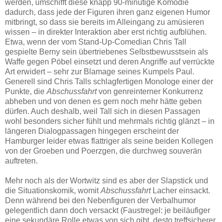
werden, umschifft diese knapp 90-minütige Komödie
dadurch, dass jede der Figuren ihren ganz eigenen Humor
mitbringt, so dass sie bereits im Alleingang zu amüsieren
wissen – in direkter Interaktion aber erst richtig aufblühen.
Etwa, wenn der vom Stand-Up-Comedian Chris Tall
gespielte Berny sein übertriebenes Selbstbewusstsein als
Waffe gegen Pöbel einsetzt und deren Angriffe auf verrückte
Art erwidert – sehr zur Blamage seines Kumpels Paul.
Generell sind Chris Talls schlagfertigen Monologe einer der
Punkte, die
Abschussfahrt
von genreinterner Konkurrenz
abheben und von denen es gern noch mehr hätte geben
dürfen. Auch deshalb, weil Tall sich in diesen Passagen
wohl besonders sicher fühlt und mehrmals richtig glänzt – in
längeren Dialogpassagen hingegen erscheint der
Hamburger leider etwas flattriger als seine beiden Kollegen
von der Groeben und Poerzgen, die durchweg souverän
auftreten.
Mehr noch als der Wortwitz sind es aber der Slapstick und
die Situationskomik, womit
Abschussfahrt
Lacher einsackt.
Denn während bei den Nebenfiguren der Verbalhumor
gelegentlich dann doch versackt (Faustregel: je beiläufiger
eine sekundäre Rolle etwas von sich gibt, desto treffsicherer