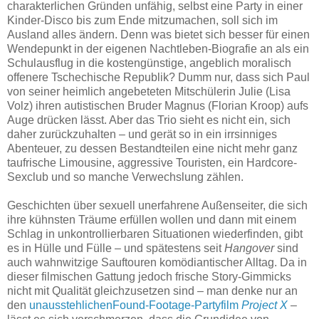
charakterlichen Gründen unfähig, selbst eine Party in einer
Kinder-Disco bis zum Ende mitzumachen, soll sich im
Ausland alles ändern. Denn was bietet sich besser für einen
Wendepunkt in der eigenen Nachtleben-Biografie an als ein
Schulausflug in die kostengünstige, angeblich moralisch
offenere Tschechische Republik? Dumm nur, dass sich Paul
von seiner heimlich angebeteten Mitschülerin Julie (Lisa
Volz) ihren autistischen Bruder Magnus (Florian Kroop) aufs
Auge drücken lässt. Aber das Trio sieht es nicht ein, sich
daher zurückzuhalten – und gerät so in ein irrsinniges
Abenteuer, zu dessen Bestandteilen eine nicht mehr ganz
taufrische Limousine, aggressive Touristen, ein Hardcore-
Sexclub und so manche Verwechslung zählen.
Geschichten über sexuell unerfahrene Außenseiter, die sich
ihre kühnsten Träume erfüllen wollen und dann mit einem
Schlag in unkontrollierbaren Situationen wiederfinden, gibt
es in Hülle und Fülle – und spätestens seit
Hangover
sind
auch wahnwitzige Sauftouren komödiantischer Alltag. Da in
dieser filmischen Gattung jedoch frische Story-Gimmicks
nicht mit Qualität gleichzusetzen sind – man denke nur an
den
unausstehlichenFound-Footage-Partyfilm
Project X
–