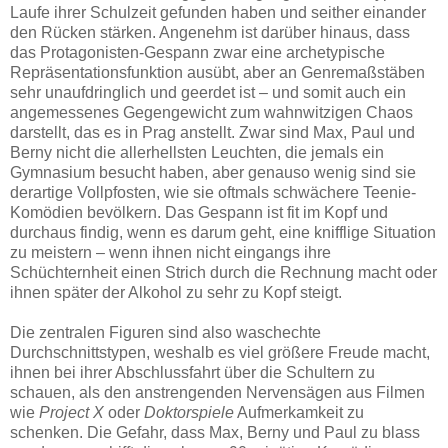
Laufe ihrer Schulzeit gefunden haben und seither einander
den Rücken stärken. Angenehm ist darüber hinaus, dass
das Protagonisten-Gespann zwar eine archetypische
Repräsentationsfunktion ausübt, aber an Genremaßstäben
sehr unaufdringlich und geerdet ist – und somit auch ein
angemessenes Gegengewicht zum wahnwitzigen Chaos
darstellt, das es in Prag anstellt. Zwar sind Max, Paul und
Berny nicht die allerhellsten Leuchten, die jemals ein
Gymnasium besucht haben, aber genauso wenig sind sie
derartige Vollpfosten, wie sie oftmals schwächere Teenie-
Komödien bevölkern. Das Gespann ist fit im Kopf und
durchaus findig, wenn es darum geht, eine knifflige Situation
zu meistern – wenn ihnen nicht eingangs ihre
Schüchternheit einen Strich durch die Rechnung macht oder
ihnen später der Alkohol zu sehr zu Kopf steigt.
Die zentralen Figuren sind also waschechte
Durchschnittstypen, weshalb es viel größere Freude macht,
ihnen bei ihrer Abschlussfahrt über die Schultern zu
schauen, als den anstrengenden Nervensägen aus Filmen
wie
Project X
oder
Doktorspiele
Aufmerkamkeit zu
schenken. Die Gefahr, dass Max, Berny und Paul zu blass