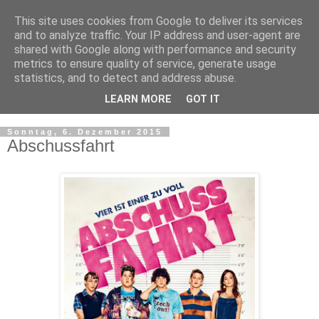
This site uses cookies from Google to deliver its services
and to analyze traffic. Your IP address and user-agent are
shared with Google along with performance and security
metrics to ensure quality of service, generate usage
statistics, and to detect and address abuse.
LEARN MORE
GOT IT
▼
Sonntag, 6. Dezember 2015
Abschussfahrt