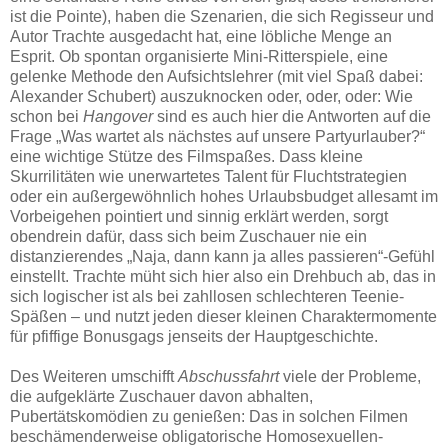
ist die Pointe), haben die Szenarien, die sich Regisseur und
Autor Trachte ausgedacht hat, eine löbliche Menge an
Esprit. Ob spontan organisierte Mini-Ritterspiele, eine
gelenke Methode den Aufsichtslehrer (mit viel Spaß dabei:
Alexander Schubert) auszuknocken oder, oder, oder: Wie
schon bei
Hangover
sind es auch hier die Antworten auf die
Frage „Was wartet als nächstes auf unsere Partyurlauber?“
eine wichtige Stütze des Filmspaßes. Dass kleine
Skurrilitäten wie unerwartetes Talent für Fluchtstrategien
oder ein außergewöhnlich hohes Urlaubsbudget allesamt im
Vorbeigehen pointiert und sinnig erklärt werden, sorgt
obendrein dafür, dass sich beim Zuschauer nie ein
distanzierendes „Naja, dann kann ja alles passieren“-Gefühl
einstellt. Trachte müht sich hier also ein Drehbuch ab, das in
sich logischer ist als bei zahllosen schlechteren Teenie-
Späßen – und nutzt jeden dieser kleinen Charaktermomente
für pfiffige Bonusgags jenseits der Hauptgeschichte.
Des Weiteren umschifft
Abschussfahrt
viele der Probleme,
die aufgeklärte Zuschauer davon abhalten,
Pubertätskomödien zu genießen: Das in solchen Filmen
beschämenderweise obligatorische Homosexuellen-