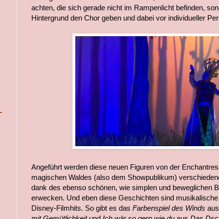
achten, die sich gerade nicht im Rampenlicht befinden, s
Hintergrund den Chor geben und dabei vor individueller Pers
Angeführt werden diese neuen Figuren von der Enchantres
magischen Waldes (also dem Showpublikum) verschiedene 
dank des ebenso schönen, wie simplen und beweglichen 
erwecken. Und eben diese Geschichten sind musikalische 
Disney-Filmhits. So gibt es das
Farbenspiel des Winds
au
mit Gemütlichkeit
und
Ich wär so gern wie du
aus
Das Dsc