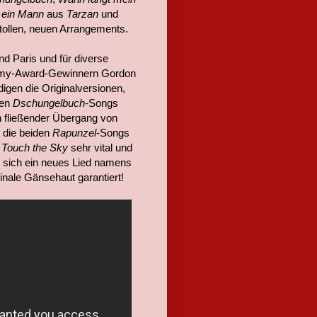
 ein Mann
aus
Tarzan
und
 tollen, neuen Arrangements.
nd Paris und für diverse
ammy-Award-Gewinnern Gordon
gen die Originalversionen,
den
Dschungelbuch
-Songs
n fließender Übergang von
 die beiden
Rapunzel
-Songs
d
Touch the Sky
sehr vital und
t sich ein neues Lied namens
Finale Gänsehaut garantiert!