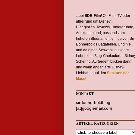
...bei
SDB-Film
! Ob Film, TV oder
alles rund um Disney:
Hier gibt es Reviews, Hintergründe,
Anekdoten und, passend zum
früheren Blognamen, einige von Sir
Donnerbolds Bagatellen. Und hie
und da einen Schwank aus dem
Leben des Blog-Chefautoren Sidne
Schering. Außerdem blicken dann
und wann engagierte Disney-
Liebhaber auf den
Schatten der
Maus
!
KONTAKT
sirdonnerboldblog
[at]googlemail.com
ARTIKEL-KATEGORIEN