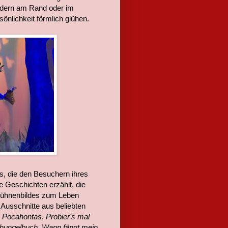
ondern am Rand oder im
önlichkeit förmlich glühen.
s, die den Besuchern ihres
Geschichten erzählt, die
Bühnenbildes zum Leben
Ausschnitte aus beliebten
s
Pocahontas
,
Probier's mal
hungelbuch
,
Wann fängt mein