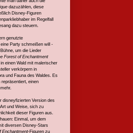
nnte man daher auch die
ique
dazuzählen, diese
eßlich Disney-Figuren
nparkliebhaber im Regelfall
esang dazu steuern.
ern genutzte
ine Party schmeißen will -
Bühne, um die Lieder
e Forest of Enchantment
 in einen Wald mit malerischer
eller verkörpern in
lora und Fauna des Waldes. Es
repräsentiert, einen
 mehr.
r disneyfizierten Version des
 Art und Weise, sich zu
lichkeit dieser Figuren aus.
schauen: Einmal, um dem
it diversen Disney-Stars
of Enchantment
-Figuren zu