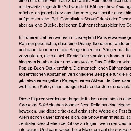
einen einzelnen Film nachzuerzählen. Rein theoretisch kö
mittlerweile eingestellte Schwarzlicht-Bühnenshow
Animag
möchte ich jedoch kurz ausklammern, weil bei ihr ausschli
aufgetreten sind. Bei "Compilation Shows" denkt der Theme
aber an jene Stücke, bei denen Bühnenschauspieler live G
In früheren Jahren war es im Disneyland Paris etwa eine g
Rahmengeschichte, dass eine Disney-Ikone einer anderen e
und daher kommen einige Sängerinnen und Sänger auf die 
vorzustellen, die sie sich für die Feier vorstellen können.
Th
hingegen ist abstrakter und kunstvoller: Das Publikum wird
Pop-up-Buch-Optik entführt. Die menschlichen Bühnendarst
exzentrischen Kostümen verschiedene Beispiele für die F
gibt etwa einen gelben Papagei, einen Akteur, der Seerosen 
weiblichen Käfer, einen feurigen Echsendarsteller und viele
Diese Figuren werden so dargestellt, dass man sich in eine
Cirque du Solei
glauben könnte: Jede Rolle hat eine eigene
bewegen, und diese drückt auf artistische Weise die Persön
Allein schon daher lohnt es sich, die Show mehrmals zu 
zentralen Geschehen der Show zu folgen, wenn der Cast m
interagiert. Und dann wiederholte Male, um auf die
Forest 