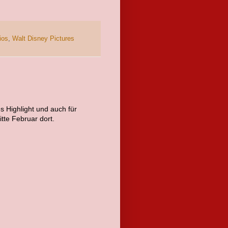
ios
,
Walt Disney Pictures
es Highlight und auch für
tte Februar dort.