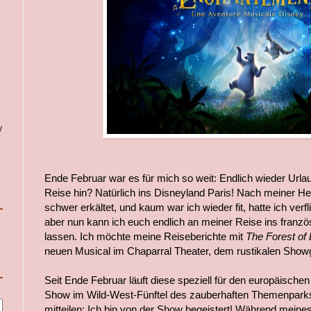
y
Ende Februar war es für mich so weit: Endlich wieder Url
Reise hin? Natürlich ins Disneyland Paris! Nach meiner He
schwer erkältet, und kaum war ich wieder fit, hatte ich verfli
aber nun kann ich euch endlich an meiner Reise ins franzö
lassen. Ich möchte meine Reiseberichte mit
The Forest of
neuen Musical im Chaparral Theater, dem rustikalen Show
Seit Ende Februar läuft diese speziell für den europäische
Show im Wild-West-Fünftel des zauberhaften Themenparks.
mitteilen: Ich bin von der Show begeistert! Während meines