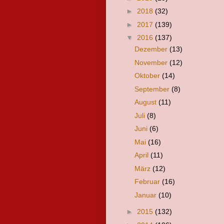
►
2018
(32)
►
2017
(139)
▼
2016
(137)
Dezember
(13)
November
(12)
Oktober
(14)
September
(8)
August
(11)
Juli
(8)
Juni
(6)
Mai
(16)
April
(11)
März
(12)
Februar
(16)
Januar
(10)
►
2015
(132)