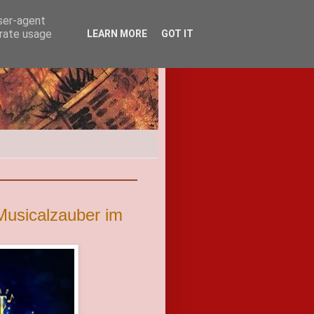
user-agent
erate usage
LEARN MORE
GOT IT
Musicalzauber im