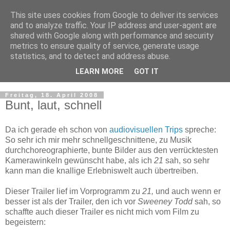
This site uses cookies from Google to deliver its services
and to analyze traffic. Your IP address and user-agent are
shared with Google along with performance and security
metrics to ensure quality of service, generate usage
statistics, and to detect and address abuse.
LEARN MORE
GOT IT
▼
Freitag, 18. April 2008
Bunt, laut, schnell
Da ich gerade eh schon von
audiovisuellen Trips
spreche:
So sehr ich mir mehr schnellgeschnittene, zu Musik
durchchoreographierte, bunte Bilder aus den verrücktesten
Kamerawinkeln gewünscht habe, als ich
21
sah, so sehr
kann man die knallige Erlebniswelt auch übertreiben.
Dieser Trailer lief im Vorprogramm zu
21,
und auch wenn er
besser ist als der Trailer, den ich vor
Sweeney Todd
sah, so
schaffte auch dieser Trailer es nicht mich vom Film zu
begeistern: